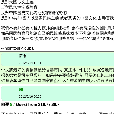
反對大國沙文主義!
反對民族性洗腦教育!
反對中國歷史文化內悲劣的權術文化!
反對中共/中國人以國家民族主義,或者悲劣的中國文化,去毒害我
我們不要那些要向權力摸拜的封建社會,更不要洗腦性的國民教育
如果國民教育只能為自己的民族塗脂抹粉,卻不能為整個國家和
那麼讓我們來一次"焚書坑儒",將那些毒害下一代的"鴉片"送進火
-- nighttour@dubai
匿名
2012/9/14 11:44
中央將最好的貨物供應給香港市民, 東江水, 日用品, 放宽各地市
强姦婦女是司空見惯的。如果中央要搞坏香港, 只要終止以上任何
你應该希望你自已能為国家做点什么 " 香港的中国人, 你有沒
ali
2012/9/16 00:26
回覆
8#
Guest
from 219.77.88.x