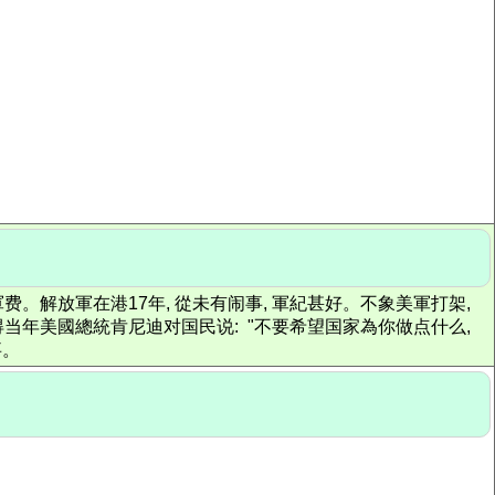
軍费。解放軍在港17年, 從未有闹事, 軍紀甚好。不象美軍打架,
得当年美國總統肯尼迪对国民说: "不要希望国家為你做点什么,
事。