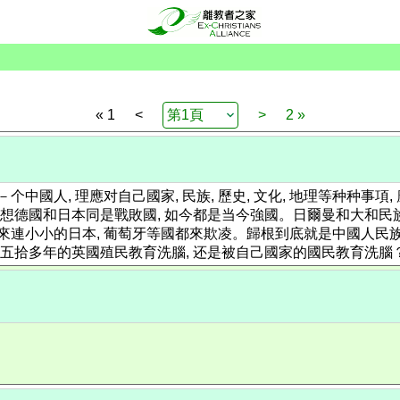
« 1
<
>
2 »
中國人, 理應对自己國家, 民族, 歷史, 文化, 地理等种种事
量。使想德國和日本同是戰敗國, 如今都是当今強國。日爾曼和大和
連小小的日本, 葡萄牙等國都來欺凌。歸根到底就是中國人民族意
百五拾多年的英國殖民教育洗腦, 还是被自己國家的國民教育洗腦？