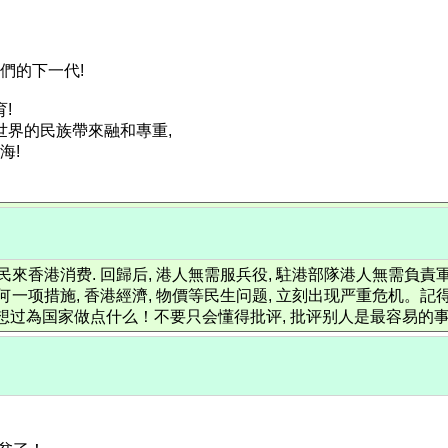
們的下一代!
!
世界的民族帶來融和專重,
海!
民來香港消费. 回歸后, 港人無需服兵役, 駐港部隊港人無需負責
一项措施, 香港經濟, 物價等民生问题, 立刻出现严重危机。記
有想过為国家做点什么！不要只会懂得批评, 批评别人是最容易的