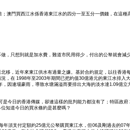
6 倍；澳門買西江水係香港東江水的四分一至五分一價錢，在這
不做，只想到就是加水費，難道市民用得少，付出的公帑就會減
北移，近年來東江供水有過量之嫌。基於合約規定，以往香港每
在 1998年至2003年期間已把約值30億港元的東江水排入
年，因連場豪雨，導致水塘滿溢而要排出大海的淡水達1.09億立方米
可是今日的香港傳媒，卻連這樣的批判能力都沒有了；特區政府 20
各位知道今日的買水條約是甚麼嗎？
每年須支付定額約25億元公帑購買東江水，但06及剛過去的07年，