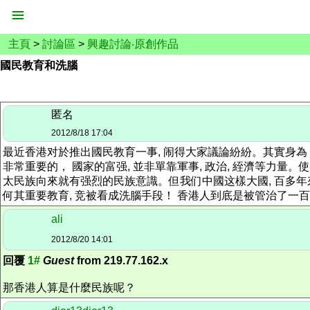
主頁
>
討論區
>
興趣討論‧原創作品
國民教育和洗腦
匿名
2012/8/18 17:04
最近香港对於推出國民教育一事, 闹得大家議論紛紛。其實身為－个
非常重要的， 國家的富强, 並非單靠軍事, 政治, 絰濟等力
太民族向來就有强烈的民族意識。但我们中國这樣大國, 百多年來
何其重要教育, 竞被看成洗腦手段！ 香港人到底是被管治了一
ali
2012/8/20 14:01
回覆
1#
Guest
from 219.77.162.x
那香港人算是什麼民族呢？