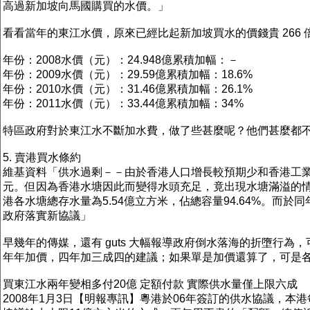
高過新加坡向馬國購買的水價。」
看看當年的東江水價，原來已經比起新加坡買水的價錢貴 26
年份：2008水價（元）：24.948億累積加幅：－
年份：2009水價（元）：29.59億累積加幅：18.6%
年份：2010水價（元）：31.46億累積加幅：26.1%
年份：2011水價（元）：33.44億累積加幅：34%
特區政府對於東江水不斷加水費，做了些甚麼呢？他們甚麼都
5. 賣港買水條約
維基資料「供水過剩－－由於香港人口增長較預期少和香港工業
元。但因為香港水塘因此而變得水頭充足，竟出現水塘滿溢的情況，
港各水塘總存水量為5.54億立方米，佔總容量94.64%。而於同
政府落實新協議」
早幾年的傳媒，還有 guts 大幅報導政府倒水落海的折墮行為，
年年加價，四年加三成四的建議；如果單是加價還算了，可是
買東江水兩年變相多付20億 定額付款 實際供水量僅上限六成
2008年1月3日【明報專訊】粵港於06年簽訂的供水協議，本港