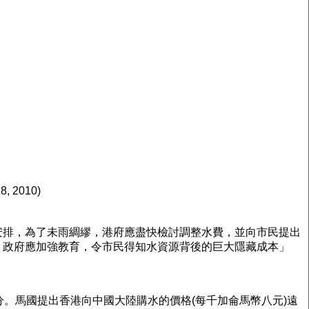
, 2010)
安排，為了未雨綢繆，港府應盡快檢討調整水費，並向市民提出
，政府應加強教育，令市民得知水資源背後的巨大隱藏成本」
三分。馬國提出香港向中國大陸購水的價格(每千加侖馬幣八元)遠