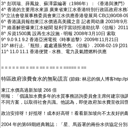
3^ 彭琪瑞、薛鳳旋、蘇澤霖編著（1986年）：《香港與澳門》，第75
4^ 香港的主要用水來源 廣東省東江水香港特別行政區政府水務署網
5^立法會發展事務委員會東江水供應香港發展局 CB(1)90/08-09(0
6^ 香港議員報怨東江水價過高美國之音 記者周幼康 2003年9月
7^ 維基解密爆東江水秘聞 疑利字當頭拒港助抗旱《信報》2011
8^ 斥資1500萬 設再生水設施 - 明報 2008年3月10日 索取
9^ 9.0 9.1 9.2 香港亞洲電視《時事追擊》2009年11月21日
10^ 林行止. 「瓶頸」處處通脹勢危. 《信報》. 2008-02-19 [2010-
11^ 11.0 11.1 香港便覽 - 水務、電力及氣體燃料供應
= = = = = == = == = == = == = = ===== = ==
特區政府浪費食水的無恥謊言
(節錄: 林忌的個人博客http://plast
東江水價高過新加玻 266 倍
明報：「倡議加水費多年的水質事務諮詢委員會主席何建宗強
不同方案，以取得社會共識。他認為，即使政府加水費至收回
政治安排呀！好抵呀！成本好高呀！看看新加坡向不太友好的
2004 年的第69期經典雜誌：「星、馬簽署的兩份水供協定