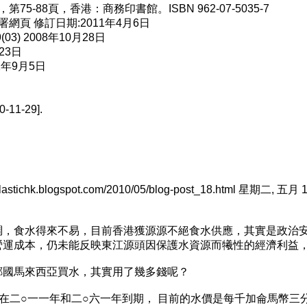
-88頁，香港：商務印書館。ISBN 962-07-5035-7
頁 修訂日期:2011年4月6日
3) 2008年10月28日
23日
年9月5日
11-29].
ichk.blogspot.com/2010/05/blog-post_18.html 星期二, 五月 18
調，食水得來不易，目前香港獲源源不絕食水供應，其實是政治
營運成本，仍未能反映東江源頭因保護水資源而犧性的經濟利益
鄰國馬來西亞買水，其實用了幾多錢呢？
分別在二○一一年和二○六一年到期， 目前的水價是每千加侖馬幣