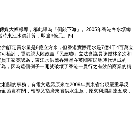
發傳媒大幅報導，稱此舉為「倒錢下海」。2005年香港各水塘總
當時東江水價計算，即逾3億元。[5]
合約訂定買水量是8億立方米，但香港實際用水是7億4千4百萬立
後方可檢討，香港親大陸政黨「民建聯」立法會議員陳鑑林多次和
究員王家英認為，東江水供應香港是在英國殖民地時代達成的，
行為，因為這個例子一開就破壞了香港一貫行之有效的商業的精
生相關的事務，有電文透露原來在2009年廣東省出現嚴重旱災
全面落實有關，報導又指廣東省供水生意，原來利潤高達五成，