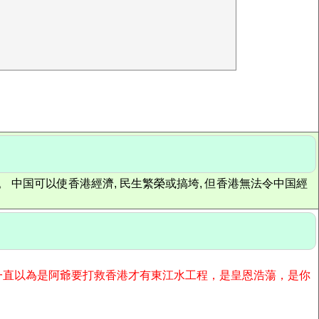
。 中国可以使香港經濟, 民生繁榮或搞垮, 但香港無法令中国經
一直以為是阿爺要打救香港才有
東江水工程
，是皇恩浩蕩，是你