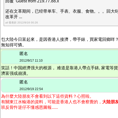
回覆 Guest from 219.77.88.x
还在文革期间，已经带单车、手表、衣服、食物。。。回大6
改革开 ...
ali 發表於 2012/9/16 00:26
乜大陸今日富起來，是因香港人接濟，帶手錶，買家電回鄉咩
無知得可憐。
匿名
2012/9/17 11:10
笑話！中国經濟强大的根源， 难道是靠港人帶点手錶, 家電等貨物
濟富强或崩潰。
匿名
2012/9/19 22:54
為什麼大陸朋友不會看到以下這些資料？心照啦。
有關東江水輸港的資料，可能是香港人也不會察覺的，
大陸朋
班反骨忤逆仔不懂感恩圖報......