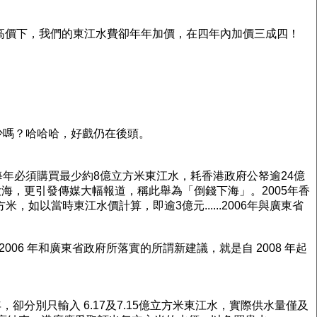
種高價下，我們的東江水費卻年年加價，在四年內加價三成四！
少嗎？哈哈哈，好戲仍在後頭。
年必須購買最少約8億立方米東江水，耗香港政府公帑逾24億
大海，更引發傳媒大幅報道，稱此舉為「倒錢下海」。2005年香
，如以當時東江水價計算，即逾3億元......2006年與廣東省
06 年和廣東省政府所落實的所謂新建議，就是自 2008 年起
卻分別只輸入 6.17及7.15億立方米東江水，實際供水量僅及