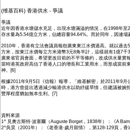
(维基百科) 香港供水 - 爭議
爭議
近年因香港水塘儲水充足，出現水塘滿溢的情況，在1998年至
存水量為5.54億立方米，佔總容量94.64%。而於同年，因連
2010年，香港有立法會議員報怨廣東東江水價過高。就以過去
方米，按東江水價每立方米港幣3元8角半計，這樣就有1億7千
廣東省官員會面，希望更改目前的不平等條約，改成供水量實
當時港英政府高估了香港人口的增長和工業用水，而形成當前
神。[6]
根據2011年9月5日《信報》報導，「維基解密」於2011
時，港方曾提出透過減少輸港供水以助紓緩旱情，但建議被婉拒
豐厚程度猶如無本生利。[7]
資料來源
1^ 見奧古斯特·波塞爾（Auguste Borget，1838年）：《A B
2^吳昊（2001年）：《老香港·歲月留情》，第128-129頁，香港次文