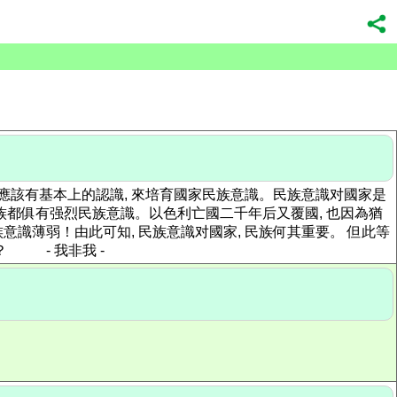
項, 應該有基本上的認識, 來培育國家民族意識。民族意識对國家是
民族都俱有强烈民族意識。以色利亡國二千年后又覆國, 也因為猶
識薄弱！由此可知, 民族意識对國家, 民族何其重要。 但此等
 - 我非我 -