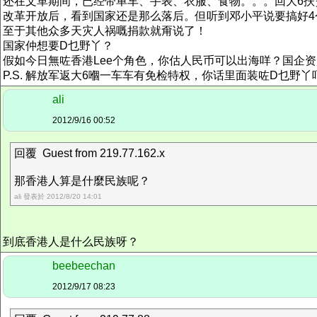
还在文革期间，已经带单车、手表、衣服、食物。。。回大6扶
改革开放后，看到国家还是那么落后。但听到邓小平说要搞好
至于其他众多天灾人祸嘅捐款就甭说了！
国家仲想要D乜野丫？
假如今日無咗香港Lee个角色，你估人民币可以出海咩？国企
P.S. 解放军返大6嗰一车车有免检特权，你话里面装咗D乜野丫
ali
2012/9/16 00:52
回覆 Guest from 219.77.162.x
那香港人算是什麼民族呢？
ali 發表於 2012/8/20 14:01
到底香港人是什么民族呀？
beebeechan
2012/9/17 08:23