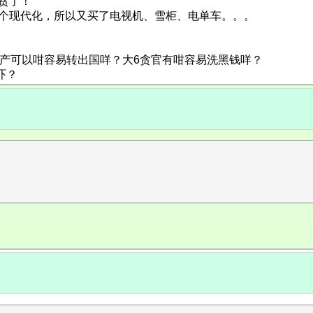
贫了！
4个现代化，所以又买了电视机、雪柜、电单车。。。
资产可以咁容易转出国咩？大6贪官有咁容易洗黑钱咩？
吓？