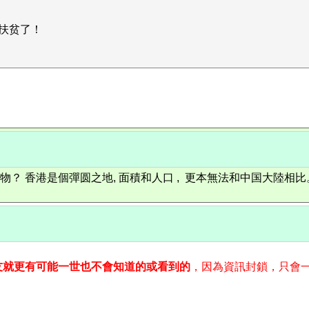
扶贫了！
？
？ 香港是個彈圆之地, 面積和人口 , 更本無法和中国大陸相比
友就更有可能一世也不會知道的或看到的
，因為資訊封鎖，只會