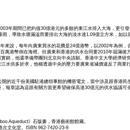
2003年期間已把約值30億港元的多餘的東江水排入大海，更引
場豪雨，導致水塘滿溢而要排出大海的淡水達1.09億立方米，如以
5年來說，每年向廣東買水的花費是24億港幣，以2002年為例，
3百萬港幣倒在海裡。但廣東和香港的供水合同要2010年屆滿
報實銷，他還準備帶團到北京向中央請願。香港中文大學經濟研
東江水供多於求，他稱透過中央的壓力要廣東省減價違反了商業
年9月公開的近千份美國駐港總領事館的機密電文，當中涉及跟香港民
，報章認為這跟有關方面更希望確保高達30億元的供水協議可
amboo Aqueduct》石版畫，香港藝術館館藏。
化堂。ISBN 962-7420-23-9