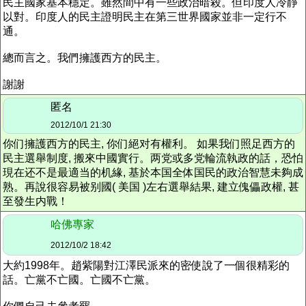
民主國家基本穩定。雖然間中有一些政治暗殺。但印度人冷靜
以對。印度人的民主證明民主在第三世界國家並非一定行不
通。
總而言之。我們擁護西方的民主。
謝謝
匿名
2012/10/1 21:30
你们擁護西方的民主, 你们絕对有權利。 如果我们照足西方的
民主選舉制度, 搬來中國實行。两党或多党輪流執政的話，恐怕
現在还不是最適当的机緣, 基於本国全体国民的政治智慧未夠成
熟。再說很容易被别國( 美国 )左右選舉結果, 建立傀儡政權, 甚
至發生内戰！
哈佛專家
2012/10/2 18:42
大約1998年。趙紫陽對江澤民派來的密使說了一個很精彩的
話。亡黨不亡國。亡國不亡黨。