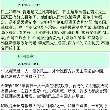
2012/10/1 17:12
民主和專制, 肯定是民主比專制好。 民主選舉制度在西方先进
国家巳有好几百年了。 他们的人民对政治意識, 基楚非常穩
定。是不是民選制度一定好吗？ 例如亞洲国家和地区, 如泰国,
菲律賓, 印度, 巴基斯坦及台湾等。都是民選制度国家, 菲律賓政
局不穩定, 泰国有五十次政变, 印度和巴基斯坦, 常有發生政治暗
殺, 台湾在议会中, 不同派别的议员, 时常發生鬧事, 打架等事。
难怪新嘉坡政治元老, 李光耀先生曾言, 西方式的民主制度, 不適
合用於中国。
哈佛專家
2012/10/1 19:11
李光耀恐懼一人一票的民主。才會說西方的民主不適合中國。
像他這種人才叫做不正常。
台灣自1996年實行一人一票選總統以來。台灣的民主建設成就
有目共睹。在亞洲國家中也堪稱典範。所以。許多人都說台灣
是亞洲的民主燈塔。台灣的民主是中國人的驕傲。
印度是全球有數最大的民主國家之一。印度立國後。一直實行