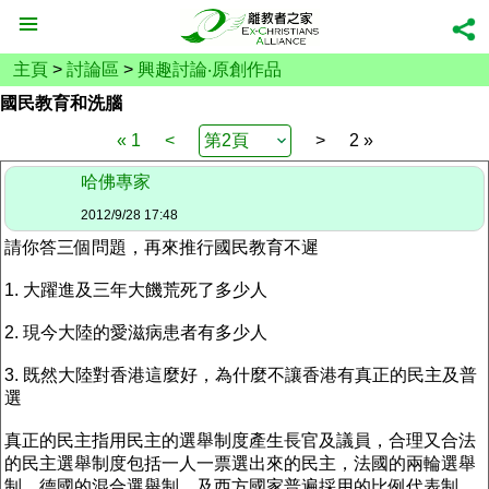
主頁
>
討論區
>
興趣討論‧原創作品
國民教育和洗腦
« 1
<
>
2 »
哈佛專家
2012/9/28 17:48
請你答三個問題，再來推行國民教育不遲
1. 大躍進及三年大饑荒死了多少人
2. 現今大陸的愛滋病患者有多少人
3. 既然大陸對香港這麼好，為什麼不讓香港有真正的民主及普
選
真正的民主指用民主的選舉制度產生長官及議員，合理又合法
的民主選舉制度包括一人一票選出來的民主，法國的兩輪選舉
制，德國的混合選舉制，及西方國家普遍採用的比例代表制