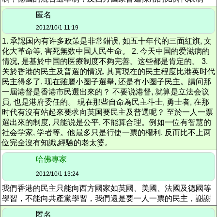
匿名
2012/10/1 11:19
1. 承認国內有许多政策是非常錯误, 如五十年代的三面紅旗, 文
化大革命等, 害死無数中国人民生命。 2. 今天中国的爱滋病的
情况, 是基於中国的医療制度不夠完善。这些都是肯定的。 3.
关於香港的民主及普選的情况, 其實現在的民主程度比港英时代
民主得多了, 现在雖屬小圈子選舉, 还是有小圈子民主。請问那
一屆港督是香港市民選出來的？ 不要说港督, 就算是立法会议
員, 也是港府委任的。 現在那些自命為民主斗士, 勇士者, 在那
时代有沒有站起來要求向英国要民主及普選呢？ 至於一人一票
選出來的制度, 只能说是公平, 不能算合理。例如一位有智慧的
社会学家, 学者等。他最多只是行使一票的權利, 反而比不上两
位完全沒有知識,經驗的老太婆。
哈佛專家
2012/10/1 13:24
我們香港的民主只能向西方國家如英國、美國、法國及德國等
學習，不能向共產黨學習，我們還是要一人一票的民主，謝謝
匿名