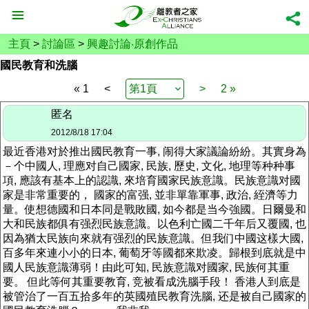
主頁
>
討論區
>
興趣討論‧原創作品
國民教育和洗腦
« 1
<
>
2 »
匿名
2012/8/18 17:04
最近香港对於推出國民教育一事, 闹得大家議論紛紛。其實身為
－个中國人, 理應对自己國家, 民族, 歷史, 文化, 地理等种种事
項, 應該有基本上的認識, 來培育國家民族意識。民族意識对國
家是非常重要的， 國家的富强, 並非單靠軍事, 政治, 絰濟等力
量。使想德國和日本同是戰敗國, 如今都是当今強國。日爾曼和
大和民族都俱有强烈民族意識。以色利亡國二千年后又覆國, 也
因為猶太民族向來就有强烈的民族意識。但我们中國这樣大國,
百多年來連小小的日本, 葡萄牙等國都來欺凌。歸根到底就是中
國人民族意識薄弱！由此可知, 民族意識对國家, 民族何其重
要。 但此等何其重要教育, 竞被看成洗腦手段！ 香港人到底是
被管治了一百五拾多年的英國殖民教育洗腦, 还是被自己國家的