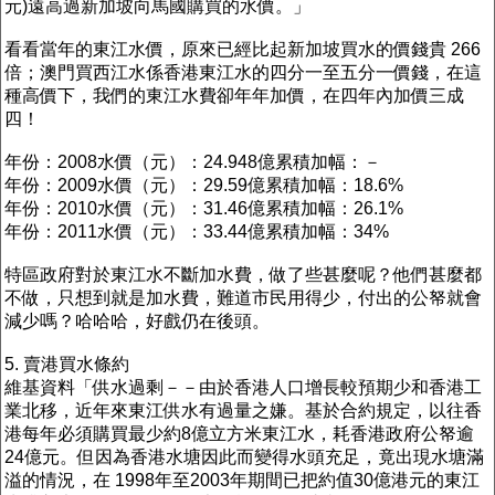
元)遠高過新加坡向馬國購買的水價。」
看看當年的東江水價，原來已經比起新加坡買水的價錢貴 266
倍；澳門買西江水係香港東江水的四分一至五分一價錢，在這
種高價下，我們的東江水費卻年年加價，在四年內加價三成
四！
年份：2008水價（元）：24.948億累積加幅：－
年份：2009水價（元）：29.59億累積加幅：18.6%
年份：2010水價（元）：31.46億累積加幅：26.1%
年份：2011水價（元）：33.44億累積加幅：34%
特區政府對於東江水不斷加水費，做了些甚麼呢？他們甚麼都
不做，只想到就是加水費，難道市民用得少，付出的公帑就會
減少嗎？哈哈哈，好戲仍在後頭。
5. 賣港買水條約
維基資料「供水過剩－－由於香港人口增長較預期少和香港工
業北移，近年來東江供水有過量之嫌。基於合約規定，以往香
港每年必須購買最少約8億立方米東江水，耗香港政府公帑逾
24億元。但因為香港水塘因此而變得水頭充足，竟出現水塘滿
溢的情況，在 1998年至2003年期間已把約值30億港元的東江