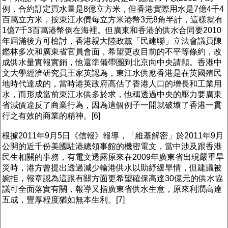
例，合約訂定買水量是8億立方米，但香港實際用水是7億4千4
百萬立方米，按東江水價每立方米港幣3元8角半計，這樣就有
1億7千3百萬港幣倒在海裡。但廣東和香港的供水合同要2010
年屆滿後方可檢討，香港親大陸政黨「民建聯」立法會議員陳
鑑林多次和廣東省官員會面，希望更改目前的不平等條約，改
成供水量實報實銷，他還準備帶團到北京向中央請願。香港中
文大學經濟研究員王家英認為，東江水供應香港是在英國殖民
地時代達成的，當時港英政府高估了香港人口的增長和工業用
水，而形成當前東江水供多於求，他稱透過中央的壓力要廣東
省減價違反了商業行為，因為這個例子一開就破壞了香港一貫
行之有效的商業的精神。[6]
根據2011年9月5日《信報》報導，「維基解密」於2011年9月
公開的近千份美國駐港總領事館的機密電文，當中涉及跟香港
民生相關的事務，有電文透露原來在2009年廣東省出現嚴重旱
災時，港方曾提出透過減少輸港供水以助紓緩旱情，但建議被
婉拒，報章認為這跟有關方面更希望確保高達30億元的供水協
議可全面落實有關，報導又指廣東省供水生意，原來利潤高達
五成，豐厚程度猶如無本生利。[7]