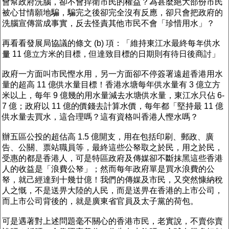
會幫政府洗腦，卻不會捍衛市民的權益？為甚麼絕大部份市民
被心甘情願地騙，騙完之後卻完全沒有反應，卻只會把政府的
洗腦宣傳當成事實，反去怪責其他市民不會「珍惜用水」？
再看看發展局協議的條文 (b) 項：「維持東江水最終每年供水
量 11 億立方米的目標，但達致目標的日期則有待日後商討」
政府一方面叫市民慳水用，另一方面卻不停簽署遠超香港用水
量的超高 11 億供水量目標！香港水塘每年供水量有 3 億立方
米以上，每年 9 億幾的用水量減去水塘供水量，東江水只佔 6-
7 億；政府以 11 億的價錢去計算水價，每年都「堅持最 11 億
供水量去買水，這合理嗎？這有資格叫香港人慳水嗎？
辦五區公投的超估高 1.5 億開支，用在包括印刷、郵政、廣
告、公關、票站職員等，最終這些公帑取之於民，用之於民，
受惠的都是香港人，可是特區政府及傳媒卻不斷抹黑這些香港
人的收益是「浪費公帑」；然而每年政府單是買水浪費的公
帑，就己經達到十幾廿億！我們的傳媒及市民，又突然慷納稅
人之慨，不是送畀大陸的人民，而是送畀在香港的上市公司，
而上市公司背後的，就是廣東省官員及太子黨的荷包。
可是遇著對上述問題毫不關心的香港市民，老實說，不賣你賣