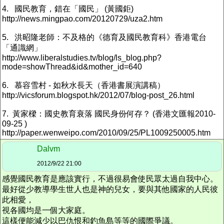
4. 國民教育，錯在「國民」 (黃國鉅)
http://news.mingpao.com/20120729/uza2.htm
5. 洪昭隆老師：不及格的《德育及國民教育科》香港電台
「通識網」
http://​www.liberalstudies.tv/blog/​ls_blog.php?
mode=showThread​&id&mother_id=640
6. 慕容雪村 - 如秋水長天（香港書展演講稿）
http://vicsforum.blogspot.hk/2012/07/blog-post_26.html
7. 黃家樑：國史教育衰落 國民身份何存？ (香港文匯報2010-
09-25 )
http://paper.wenweipo.com/2010/09/25/PL1009250005.htm
Dalvm
2012/9/22 21:00
感覺國民教育是應該實行，不過很易會使民眾太過自我中心。
最好從少教導學生世人也是神的兒女，要與其他國家的人民彼
此相愛，
視各國均是一個大家庭。
這樣便能減少以巴仇恨和釣魚島等等的國際爭議。