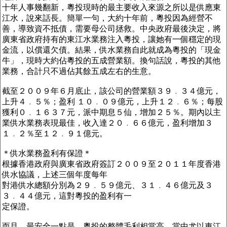
十年人事幾翻新，粵投現時的最主要收入來源之所以是供應東
江水，說來話長。簡單一句，大約十年前，粵投因為經營不
善，導致資不抵債，需要母公司拯救。中央政府最後決定，將
廣東省政府持有的東江水業務注入粵投，讓她有一個穩定的現
金流，以償還欠債。結果，供水業務自此就成為粵投的「現金
牛」，現時大約佔粵投的五成營業額。換句話說，粵投的其他
業務，合計只不過佔其餘五成左右的生意。
截至２００９年６月底止，該公司的營業額３９﹒３４億元，
上升４﹒５％；盈利 １０﹒０９億元，上升１２﹒６％；每股
獲利０﹒１６３７元，派中期息５仙，增加２５％。期內以主
業供水業務表現最佳，收入達２０﹒６６億元，盈利增加３
１﹒２％至１２﹒９１億元。
＊供水業務盈利有保證＊
根據香港政府與廣東省政府簽訂２００９至２０１１年度香港
供水協議，上述三個年度每年
對港供水總額分別為２９﹒５９億元、３１﹒４６億元及３
３﹒４４億元，這對粵投的盈利有一
定保證。
而且，最安全一點是，粵投的整體毛利相當高，當中尤以東江