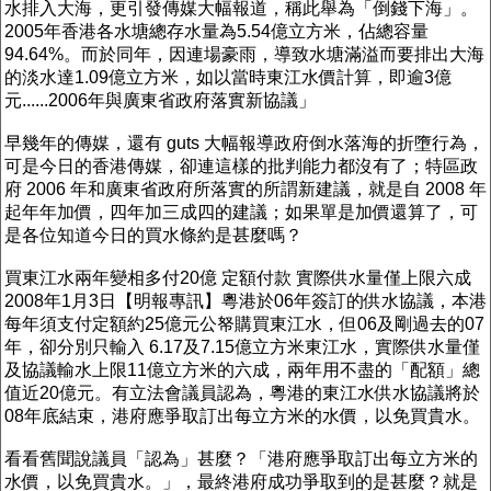
水排入大海，更引發傳媒大幅報道，稱此舉為「倒錢下海」。
2005年香港各水塘總存水量為5.54億立方米，佔總容量
94.64%。而於同年，因連場豪雨，導致水塘滿溢而要排出大海
的淡水達1.09億立方米，如以當時東江水價計算，即逾3億
元......2006年與廣東省政府落實新協議」
早幾年的傳媒，還有 guts 大幅報導政府倒水落海的折墮行為，
可是今日的香港傳媒，卻連這樣的批判能力都沒有了；特區政
府 2006 年和廣東省政府所落實的所謂新建議，就是自 2008 年
起年年加價，四年加三成四的建議；如果單是加價還算了，可
是各位知道今日的買水條約是甚麼嗎？
買東江水兩年變相多付20億 定額付款 實際供水量僅上限六成
2008年1月3日【明報專訊】粵港於06年簽訂的供水協議，本港
每年須支付定額約25億元公帑購買東江水，但06及剛過去的07
年，卻分別只輸入 6.17及7.15億立方米東江水，實際供水量僅
及協議輸水上限11億立方米的六成，兩年用不盡的「配額」總
值近20億元。有立法會議員認為，粵港的東江水供水協議將於
08年底結束，港府應爭取訂出每立方米的水價，以免買貴水。
看看舊聞說議員「認為」甚麼？「港府應爭取訂出每立方米的
水價，以免買貴水。」，最終港府成功爭取到的是甚麼？就是