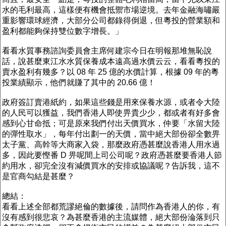
水的毛利最高，這樣便有機會抵禦市場逆境。去年金融海嘯嚴
重影響環球經濟，大部分公司都錄得倒退，但粵投的營業額和
盈利都能夠保持雙位數字增長。」
看看水質事務諮詢委員會主席何建宗今日在明報那堆無恥說
話，說甚麼東江水水質保養成本遠高過水價云云，看看粵投的
賣水盈利有幾多？以 08 年 25 億的水價計算，根據 09 年的粵
投業績顯示，他們就賺了其中的 20.66 億！
政府簽訂賣港紙約，如果這些錢是用來保養水源，或者令大陸
的人民可以獲益，我們香港人即使畀貴少少，都或者有好多會
感到心甘命抵；可是原來我們付出天價買水，仲要「水留大陸
的彈性取水」，每年付出劃一的天價，當中絕大部份卻全數畀
太子黨、高幹等大商家入袋，那麼政府憑甚麼說香港人用水過
多，因此要慳番 D 畀呢間上司公司呢？政府憑甚麼要香港人節
約用水，卻完全沒有減價買水的安排或協議呢？告訴我，這不
是官商勾結是甚麼？
總結：
看看上述全部都荒謬絕倫的數據後，請問作為香港人的你，有
沒有感到很悲哀？為甚麼香港的主流媒體，絕大部份淪落到只