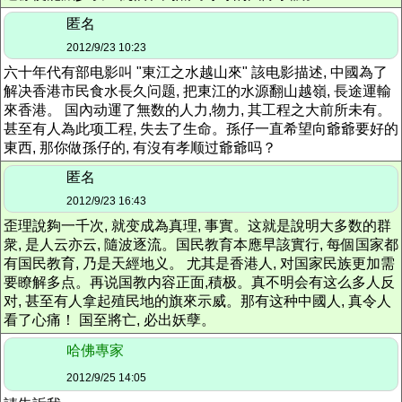
匿名
2012/9/23 10:23
六十年代有部电影叫 "東江之水越山來" 該电影描述, 中國為了
解决香港市民食水長久问题, 把東江的水源翻山越嶺, 長途運輸
來香港。 国內动運了無数的人力,物力, 其工程之大前所未有。
甚至有人為此项工程, 失去了生命。孫仔一直希望向爺爺要好的
東西, 那你做孫仔的, 有沒有孝顺过爺爺吗？
匿名
2012/9/23 16:43
歪理說夠一千次, 就变成為真理, 事實。这就是說明大多数的群
衆, 是人云亦云, 隨波逐流。国民教育本應早該實行, 每個国家都
有国民教育, 乃是天經地义。 尤其是香港人, 对国家民族更加需
要瞭解多点。再说国教内容正面,積极。真不明会有这么多人反
对, 甚至有人拿起殖民地的旗來示威。那有这种中國人, 真令人
看了心痛！ 国至將亡, 必出妖孽。
哈佛專家
2012/9/25 14:05