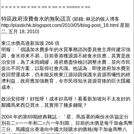
= = = = = == = == = == = == = = ===== = ==
特區政府浪費食水的無恥謊言
(節錄: 林忌的個人博客
http://plastichk.blogspot.com/2010/05/blog-post_18.html 星期
二, 五月 18, 2010)
東江水價高過新加玻 266 倍
明報：「倡議加水費多年的水質事務諮詢委員會主席何建宗強
調，食水得來不易，目前香港獲源源不絕食水供應，其實是政
治安排，為了未雨綢繆，港府應盡快檢討調整水費，並向市民
提出不同方案，以取得社會共識。他認為，即使政府加水費至
收回營運成本，仍未能反映東江源頭因保護水資源而犧性的經
濟利益，政府應加強教育，令市民得知水資源背後的巨大隱藏
成本」
政治安排呀！好抵呀！成本好高呀！看看新加坡向不太友好的
鄰國馬來西亞買水，其實用了幾多錢呢？
2004 年的第69期經典雜誌：「星、馬簽署的兩份水供協定分
別在二○一一年和二○六一年到期， 目前的水價是每千加侖馬幣
三分。馬國提出香港向中國大陸購水的價格(每千加侖馬幣八