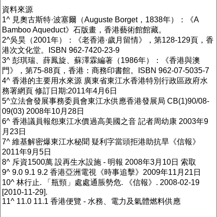
資料來源
1^ 見奧古斯特·波塞爾（Auguste Borget，1838年）：《A
Bamboo Aqueduct》石版畫，香港藝術館館藏。
2^吳昊（2001年）：《老香港·歲月留情》，第128-129頁，香
港次文化堂。ISBN 962-7420-23-9
3^ 彭琪瑞、薛鳳旋、蘇澤霖編著（1986年）：《香港與澳
門》，第75-88頁，香港：商務印書館。ISBN 962-07-5035-7
4^ 香港的主要用水來源 廣東省東江水香港特別行政區政府水
務署網頁 修訂日期:2011年4月6日
5^立法會發展事務委員會東江水供應香港發展局 CB(1)90/08-
09(03) 2008年10月28日
6^ 香港議員報怨東江水價過高美國之音 記者周幼康 2003年9
月23日
7^ 維基解密爆東江水秘聞 疑利字當頭拒港助抗旱《信報》
2011年9月5日
8^ 斥資1500萬 設再生水設施 - 明報 2008年3月10日 索取
9^ 9.0 9.1 9.2 香港亞洲電視《時事追擊》2009年11月21日
10^ 林行止. 「瓶頸」處處通脹勢危. 《信報》. 2008-02-19
[2010-11-29].
11^ 11.0 11.1 香港便覽 - 水務、電力及氣體燃料供應