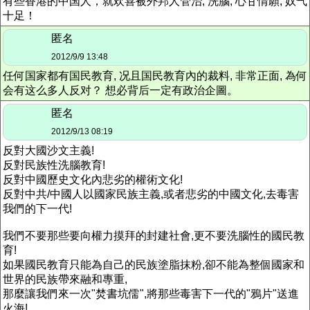
有些香港的中国人，就欢喜被外邦人管治, 洗腦, 心甘情願, 奴气
十足！
匿名
2012/9/9 13:48
任何国家都有国民教育, 况且国民教育內的裁料, 非常正面, 為何
会有这么多人反对？ 想必背后一定有政治企圖。
匿名
2012/9/13 08:19
反對大國沙文主義!
反對民族性洗腦教育!
反對中國歷史文化內悲劣的權術文化!
反對中共/中國人以國家民族主義,或者悲劣的中國文化,去毒害
我們的下一代!
我們不要那些要向權力摸拜的封建社會,更不要洗腦性的國民教
育!
如果國民教育只能為自己的民族塗脂抹粉,卻不能為整個國家和
世界的民族帶來融和專重,
那麼讓我們來一次"焚書坑儒",將那些毒害下一代的"鴉片"送進
火海!