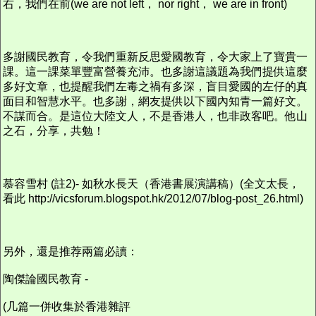
右，我們在前(we are not left， nor right， we are in front)
多謝國民教育，令我們重新反思愛國教育，令大家上了寶貴一
課。這一課菜單豐富營養充沛。也多謝這議題為我們提供這麼
多好文章，也提醒我們左毒之禍有多深，盲目愛國的左仔的真
面目和智慧水平。也多謝，網友提供以下國內知青一篇好文。
不謀而合。是這位大陸文人，不是香港人，也非政客吧。他山
之石，分享，共勉！
慕容雪村 (註2)- 如秋水長天（香港書展演講稿）(全文太長，
看此 http://vicsforum.blogspot.hk/2012/07/blog-post_26.html)
另外，還是推荐兩篇必讀：
陶傑論國民教育 -
(几篇一併收集於香港雜評