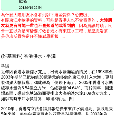
匿名
2012/9/19 22:54
為什麼大陸朋友不會看到以下這些資料？心照啦。
有關東江水輸港的資料，可能是香港人也不會察覺的，
大陸朋
友就更有可能一世也不會知道的或看到的
，因為資訊封鎖，只
會一直以為是阿爺要打救香港才有
東江水工程
，是皇恩浩蕩，
是你班反骨忤逆仔不懂感恩圖報......
(维基百科) 香港供水 - 爭議
爭議
近年因香港水塘儲水充足，出現水塘滿溢的情況，在1998年至
2003年期間已把約值30億港元的多餘的東江水排入大海，更引
發傳媒大幅報導，稱此舉為「倒錢下海」。2005年香港各水塘
總存水量為5.54億立方米，佔總容量94.64%。而於同年，因連
場豪雨，導致水塘滿溢而要排出大海的淡水達1.09億立方米，
如以當時東江水價計算，即逾3億元。[5]
2010年，香港有立法會議員報怨廣東東江水價過高。就以過去
5年來說，每年向廣東買水的花費是24億港幣，以2002年為