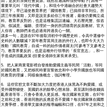
由，是反對浪費社會資源。既然在通識科強勢帶動下( 因有一
重要單元叫「現代中國」 )，和現今中港融合的社會大趨勢大
環境下，早已逼使教育界把「國情教育」已搞得非常到位。所
謂三年推展期，又即是說至多給你三年推遲，最後仍要獨立成
科。教育界反對的，也是這種集謊話連編、大石壓死蟹、假咨
詢、假誠意、偏聽、歪理於一身的所謂德育的反面教材。官大
人你肯，教師們未也必過肯跨過良心一關。
講多一句，是誰在97年後取消初中中國歷史科，令高中選修中
史科的人數驟減？當年教育當局主政的外行人，也即今天大力
推動「國民教育」自成一科的始作俑者羅太(可參考下文參考之
7)。教育界要反的，也是這種外行領導的「長官意志」，和一
手造成的混亂政策 (但要全港師生家長來承受)。
5. 把人家商業電影裡自發推動愛國主義等民間「活動」等同
於國民教育，又把移民時要宣誓效忠和中小學升國旗也等同國
民教育的理據，同樣偷換概念，強詞奪理。
6. 這些官腔文章不斷加大力度把香港人抹黑為不夠愛國、或
受外國勢唆使、英國奶水的餘孽心態未除、甚至講到係收錢搞
亂香港等等，只會令香港人更反感。每次國家有災難，在97年
之前和之後，香港同胞的反應是否不愛國？每次國家隊在國際
大賽爭標，香港華文媒体的報導編幅和口徑，在97年之前和之