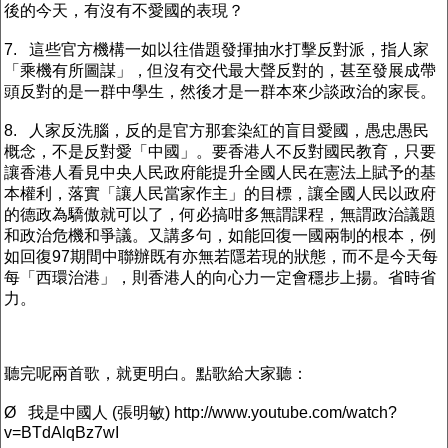
後的今天，有沒有不愛國的表現？
7. 這些官方機構一如以往借題發揮抽水打擊反對派，指人家
「乘機有所圖謀」，但沒有交代最大聲反對的，甚至發展成帶
頭反對的是一群中學生，然後才是一群本來少談政治的家長。
8. 人家反洗腦，反的是官方那套染紅的盲目愛國，愚忠愚民
概念，不是反對愛「中國」。要香港人不反對國民教育，只要
讓香港人看見中央人民政府能提升全國人民在憲法上賦予的基
本權利，落實「讓人民當家作主」的目標，讓全國人民以政府
的德政為驕傲就可以了，何必搞咁多無謂課程，無謂政治議題
和政治危機和爭議。又講多句，如能回復一國兩制的根本，例
如回復97期間中聯辦既有亦無若隱若現的狀態，而不是今天每
每「西環治港」，則香港人的向心力一定會穩步上揚。省時省
力。
聽完呢兩首歌，就更明白。點歌給大家聽：
Ø 我是中國人 (張明敏) http://www.youtube.com/watch?
v=BTdAlqBz7wI