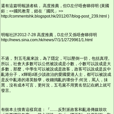
還有這篇明報讀者稿， 高度推薦，但D左仔唔會睇得明 (黃國
鉅：<<國民教育，錯在「國民」>>
http://commentshk.blogspot.hk/2012/07/blog-post_239.html )
明報社評2012-7-28 高度推薦，D左仔又係唔會睇得明
http://news.sina.com.hk/news/7/1/1/2729961/1.html
不過， 對五毛黨來說，為了隱定，可以壓倒一切，包括真理。
所以，社會大多數可以公然被說成是小數，小數可以說成是大
多數，那麼，中學生可以被說成是政客，政客可以說成是反中
亂港分子，x輝呢d甚少談政治的愛國愛港人士，都可以被說成
是反中亂港的港英餘孽，收錢搗亂的壞份子.何況，罵人，抺
黑，沒有成本可言，更何況，五毛黨不用實名登記在網上就可
發言。
有個本土憤青這樣寫道：『……反對派政客和亂港傳媒鼓吹