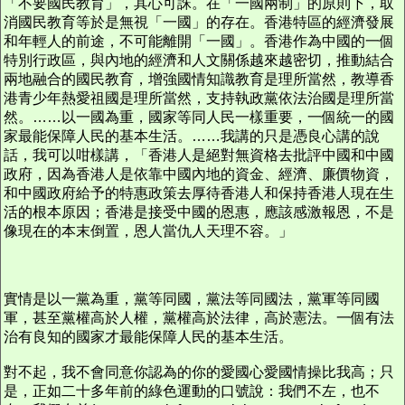
「不要國民教育」，其心可誅。在「一國兩制」的原則下，取
消國民教育等於是無視「一國」的存在。香港特區的經濟發展
和年輕人的前途，不可能離開「一國」。香港作為中國的一個
特別行政區，與內地的經濟和人文關係越來越密切，推動結合
兩地融合的國民教育，增強國情知識教育是理所當然，教導香
港青少年熱愛祖國是理所當然，支持執政黨依法治國是理所當
然。……以一國為重，國家等同人民一樣重要，一個統一的國
家最能保障人民的基本生活。……我講的只是憑良心講的說
話，我可以咁樣講，「香港人是絕對無資格去批評中國和中國
政府，因為香港人是依靠中國內地的資金、經濟、廉價物資，
和中國政府給予的特惠政策去厚待香港人和保持香港人現在生
活的根本原因；香港是接受中國的恩惠，應該感激報恩，不是
像現在的本末倒置，恩人當仇人天理不容。」
實情是以一黨為重，黨等同國，黨法等同國法，黨軍等同國
軍，甚至黨權高於人權，黨權高於法律，高於憲法。一個有法
治有良知的國家才最能保障人民的基本生活。
對不起，我不會同意你認為的你的愛國心愛國情操比我高；只
是，正如二十多年前的綠色運動的口號說：我們不左，也不