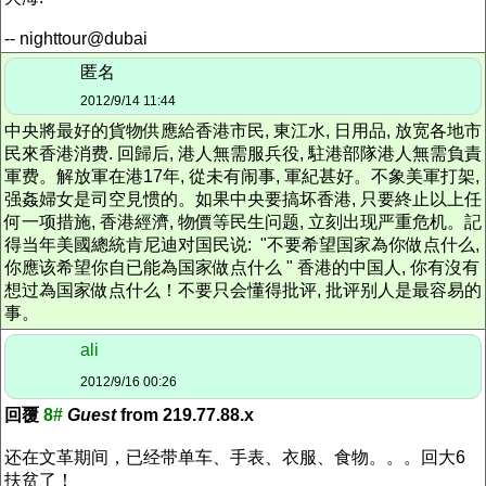
-- nighttour@dubai
匿名
2012/9/14 11:44
中央將最好的貨物供應給香港市民, 東江水, 日用品, 放宽各地市
民來香港消费. 回歸后, 港人無需服兵役, 駐港部隊港人無需負責
軍费。解放軍在港17年, 從未有闹事, 軍紀甚好。不象美軍打架,
强姦婦女是司空見惯的。如果中央要搞坏香港, 只要終止以上任
何一项措施, 香港經濟, 物價等民生问题, 立刻出现严重危机。記
得当年美國總統肯尼迪对国民说: "不要希望国家為你做点什么,
你應该希望你自已能為国家做点什么 " 香港的中国人, 你有沒有
想过為国家做点什么！不要只会懂得批评, 批评别人是最容易的
事。
ali
2012/9/16 00:26
回覆
8#
Guest
from 219.77.88.x
还在文革期间，已经带单车、手表、衣服、食物。。。回大6
扶贫了！