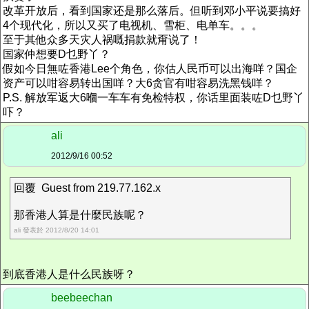
改革开放后，看到国家还是那么落后。但听到邓小平说要搞好
4个现代化，所以又买了电视机、雪柜、电单车。。。
至于其他众多天灾人祸嘅捐款就甭说了！
国家仲想要D乜野丫？
假如今日無咗香港Lee个角色，你估人民币可以出海咩？国企
资产可以咁容易转出国咩？大6贪官有咁容易洗黑钱咩？
P.S. 解放军返大6嗰一车车有免检特权，你话里面装咗D乜野丫
吓？
ali
2012/9/16 00:52
回覆 Guest from 219.77.162.x
那香港人算是什麼民族呢？
ali 發表於 2012/8/20 14:01
到底香港人是什么民族呀？
beebeechan