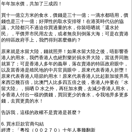
年年加水價，共加了三成四！
買十一億立方米的食水，價錢是三十一億；一滴水都唔用，價
錢也是三十一億；好彈性的取水安排呀！在港英時代佔的協
議，大陸都只不過迫你買過量的水，你裝唔哂就「還水於
民」，平價畀市民用左去，或者無良到倒落大海；可是在賣港
的特區政府手上，我們得到甚麼條約？
原來就是水留大陸，錢就照畀！如果水留大陸之後，唔影響香
港人的用水，我們香港人也絕對樂於捐水畀大陸，當送畀同胞
就算了；可是香港人多年的義舉，落在賣港的特區政府眼中，
以及當香港是殖民地的中共官員眼中，原來代表香港人折墮！
原來代表香港人唔節約用水！原來代表香港人比起新加坡畀馬
來西亞幾百倍，比澳門人比多四五倍之後，香港人仲要在「水
留大陸」，捐哂 D 水之外，再狂加水費，去減少香港人用水，
令香港人付出一樣的價錢，買回更少的食水，令我地畀多更多
錢，去買更貴的水！
告訴我，這樣的政權不是賣港是甚麼？
6. 買水巨款官商勾結
經濟：「粵投（００２７０）十年人事幾翻新