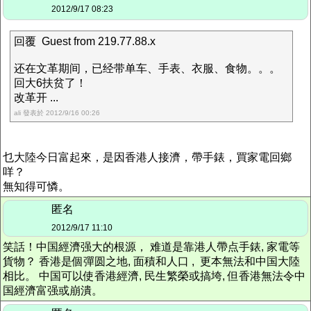
2012/9/17 08:23
回覆 Guest from 219.77.88.x
还在文革期间，已经带单车、手表、衣服、食物。。。
回大6扶贫了！
改革开 ...
ali 發表於 2012/9/16 00:26
乜大陸今日富起來，是因香港人接濟，帶手錶，買家電回鄉
咩？
無知得可憐。
匿名
2012/9/17 11:10
笑話！中国經濟强大的根源， 难道是靠港人帶点手錶, 家電等
貨物？ 香港是個彈圆之地, 面積和人口 , 更本無法和中国大陸
相比。 中国可以使香港經濟, 民生繁榮或搞垮, 但香港無法令中
国經濟富强或崩潰。