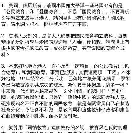
1. 美國、俄羅斯有，蕞爾小國如太平洋一些島國都有的是
「公民教育」和「愛國教育」。不是「國民教育」。不要再玩
文字遊戲來愚弄香港人。請列舉世上有哪個國家用「國民教
育」這名詞？根本一開始就名不正言不順。
2. 香港人反對的，是官大人硬要把國民教育獨立成科，還要
變相的玩評核學生愛國表現這種「左毒」硬招數。請問世上有
多少國家會把國民教育，或公民教育、甚至愛國教育獨立成
科？
3. 本來好地地香港人一直不反對「跨科目」的公民教育(已包
含德育)，和愛國教育。事實已證明，其實這兩項「工程」本來
好地地，97年後至今十分成功，已落地生根兼開花結果，學術
界已有數據證明其成功的現況。為何要疊床架屋，搞多一科？
本來新一代香港人越來越對「文化中國」的認同和「歷史中
國」的認同有增無減，只是對「政治中國」的認同差強人意。
硬推硬銷名不正言不順的國民教育，就是有關當局自己在製造
社會分化，令社會不和諧。是教育局和這些擦鞋仔政客和庸官
在曲線煽動反中亂港，而不是反對派。
4. 就算用「國情教育」這個較好的名詞，教育界也反對的理