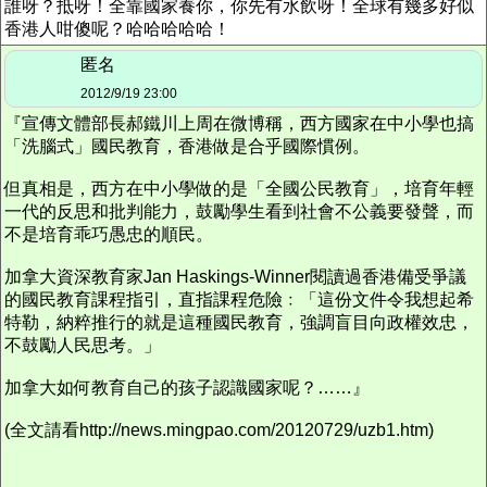
誰呀？抵呀！全靠國家養你，你先有水飲呀！全球有幾多好似
香港人咁傻呢？哈哈哈哈哈！
匿名
2012/9/19 23:00
『宣傳文體部長郝鐵川上周在微博稱，西方國家在中小學也搞
「洗腦式」國民教育，香港做是合乎國際慣例。
但真相是，西方在中小學做的是「全國公民教育」，培育年輕
一代的反思和批判能力，鼓勵學生看到社會不公義要發聲，而
不是培育乖巧愚忠的順民。
加拿大資深教育家Jan Haskings-Winner閱讀過香港備受爭議
的國民教育課程指引，直指課程危險﹕「這份文件令我想起希
特勒，納粹推行的就是這種國民教育，強調盲目向政權效忠，
不鼓勵人民思考。」
加拿大如何教育自己的孩子認識國家呢？……』
(全文請看http://news.mingpao.com/20120729/uzb1.htm)