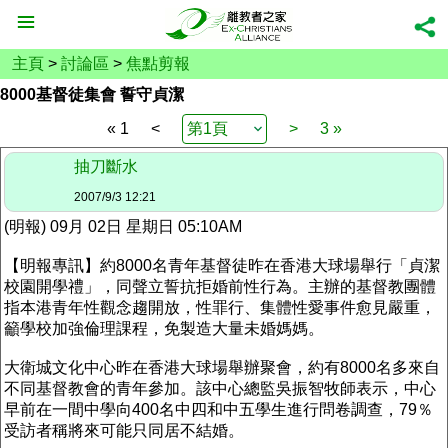
主頁
>
討論區
>
焦點剪報
8000基督徒集會 誓守貞潔
« 1
<
>
3 »
抽刀斷水
2007/9/3 12:21
(明報) 09月 02日 星期日 05:10AM
【明報專訊】約8000名青年基督徒昨在香港大球場舉行「貞潔
校園開學禮」，同聲立誓抗拒婚前性行為。主辦的基督教團體
指本港青年性觀念趨開放，性罪行、集體性愛事件愈見嚴重，
籲學校加強倫理課程，免製造大量未婚媽媽。
大衛城文化中心昨在香港大球場舉辦聚會，約有8000名多來自
不同基督教會的青年參加。該中心總監吳振智牧師表示，中心
早前在一間中學向400名中四和中五學生進行問卷調查，79％
受訪者稱將來可能只同居不結婚。