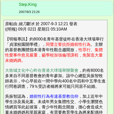
Step.King
2007/9/3 23:26
原帖由
抽刀斷水
於 2007-9-3 12:21 發表
((明報) 09月 02日 星期日 05:10AM
【明報專訊】約8000名青年基督徒昨在香港大球場舉行
「貞潔校園開學禮」，
同聲立誓抗拒婚前性行為
。主辦
的基督教團體指本港青年性觀念趨開放，
性罪行、集體
性愛事件愈見嚴重，籲學校加強倫理課程，免製造大量
未婚媽媽。
大衛城文化中心昨在香港大球場舉辦聚會
，約有8000名
多來自不同基督教會的青年參加。該中心總監吳振智牧
師表示，中心早前在一間中學向400名中四和中五學生進
行問卷調查，79％受訪者稱將來可能只同居不結婚。
吳振智認為，
婚前性行為有違基督教信仰
，加上近年中
學生涉及風化案、未成年男女集體性交、小學生瀏覽色
情網頁等此起彼落，青少年性觀念開放，擔心會造成大
量未婚媽媽和單親家庭，有需要教育學生為將來配偶持