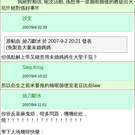
我絕對相信, 呢次活動, 係想導一眾婚前婚後的教徒出火
坑!!! 絕對係好事!!!
沙文
2007/9/4 02:39
原帖由
抽刀斷水
於 2007-9-2 20:21 發表
(免製造大量未婚媽媽
但係點解上帝又鍾意用未婚媽媽生大聖子茄？
Step.King
2007/9/4 10:32
所以佢生之前米要推約翰呢個便宜老豆比佢law
抽刀斷水
2007/9/4 11:01
你班反基麻鬼煩，咁多問題，嘰嘰屹屹，
燒！！！！！！！！！！！！！！！！
學下人地幾咁快樂：