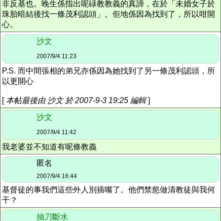
非反基也。晚生係指出呢碌教教義的真諦，在於「未婚女子於
珠胎暗結後找一條茂利認頭」。佢地係因為找到了，所以咁開
心。
沙文
2007/9/4 11:23
P.S. 而中間張相的弟兄亦係因為她找到了另一條茂利認頭，所
以更開心
[
本帖最後由 沙文 於 2007-9-3 19:25 編輯
]
沙文
2007/9/4 11:42
我老婆並不知道有呢條教義
匿名
2007/9/4 16:44
基督徒的事我們這些外人別插嘴了。他們禁慾做清教徒與我何
干？
抽刀斷水