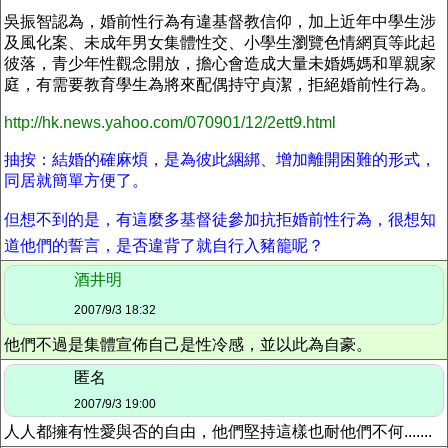
吳振智認為，婚前性行為有違基督教信仰，加上近年中學生涉
及風化案、未成年男女集體性交、小學生瀏覽色情網頁等此起
彼落，青少年性觀念開放，擔心會造成大量未婚媽媽和單親家
庭，有需要教育學生為將來配偶持守貞潔，拒絕婚前性行為。
http://hk.news.yahoo.com/070901/12/2ett9.html
抽按：結婚的確麻煩，是為彼此綑綁、增加離開困難的形式，
同居就簡單方便了。
但想不到的是，有這麼多基督徒參加抗拒婚前性行為，很想知
道他們的誓言，是否違背了就自行入豬籠呢？
酒井明
2007/9/3 18:32
他們不過是集體宣佈自己是性冷感，並以此為自豪。
匿名
2007/9/3 19:00
人人都擁有性愛與否的自由，他們堅持這樣也耐他們不何.......