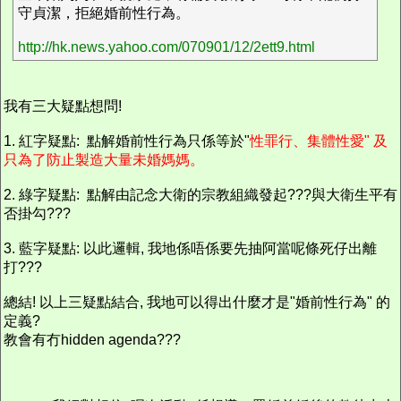
守貞潔，拒絕婚前性行為。
http://hk.news.yahoo.com/070901/12/2ett9.html
我有三大疑點想問!
1. 紅字疑點: 點解婚前性行為只係等於"
性罪行、集體性愛" 及
只為了防止製造大量未婚媽媽。
2. 綠字疑點: 點解由記念大衛的宗教組織發起???與大衛生平有
否掛勾???
3. 藍字疑點: 以此邏輯, 我地係唔係要先抽阿當呢條死仔出離
打???
總結! 以上三疑點結合, 我地可以得出什麼才是"婚前性行為" 的
定義?
教會有冇hidden agenda???