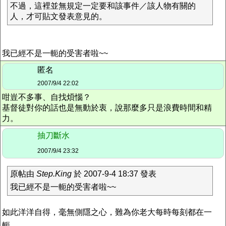
不過，這裡並無規定一定要和該事件／該人物有關的
人，才可貼文發表意見的。
我已經不是一軛的受害者啦~~
匿名
2007/9/4 22:02
咁豈不多事、自找煩惱？
基督徒對你的話也是無動於衷，說那麼多只是浪費時間和精
力。
抽刀斷水
2007/9/4 23:32
原帖由
Step.King
於 2007-9-4 18:37 發表
我已經不是一軛的受害者啦~~
如此洋洋自得，毫無側隱之心，難為你老大每時每刻都在一
軛。