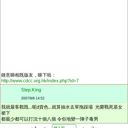
鍾意睇相既版友，睇下啦：
http://www.cdcc.org.hk/index.php?id=7
Step.King
2007/9/6 14:52
我就最客觀既...呢d貨色...就算抽水去單拖踩場 光榮戰死基女
裙下
都最少都可以打沈十個八個 令佢地變一陣子毒男