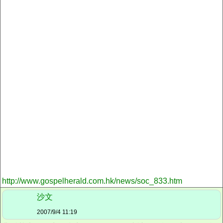
http://www.gospelherald.com.hk/news/soc_833.htm
沙文
2007/9/4 11:19