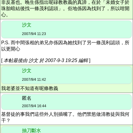
非反基也。晚生係指出呢碌教教義的真諦，在於「未婚女子於
珠胎暗結後找一條茂利認頭」。佢地係因為找到了，所以咁開
心。
沙文
2007/9/4 11:23
P.S. 而中間張相的弟兄亦係因為她找到了另一條茂利認頭，所
以更開心
[
本帖最後由 沙文 於 2007-9-3 19:25 編輯
]
沙文
2007/9/4 11:42
我老婆並不知道有呢條教義
匿名
2007/9/4 16:44
基督徒的事我們這些外人別插嘴了。他們禁慾做清教徒與我何
干？
抽刀斷水