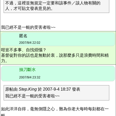
不過，這裡並無規定一定要和該事件／該人物有關的
人，才可貼文發表意見的。
我已經不是一軛的受害者啦~~
匿名
2007/9/4 22:02
咁豈不多事、自找煩惱？
基督徒對你的話也是無動於衷，說那麼多只是浪費時間和精
力。
抽刀斷水
2007/9/4 23:32
原帖由
Step.King
於 2007-9-4 18:37 發表
我已經不是一軛的受害者啦~~
如此洋洋自得，毫無側隱之心，難為你老大每時每刻都在一
軛。