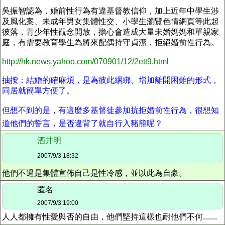
吳振智認為，婚前性行為有違基督教信仰，加上近年中學生涉
及風化案、未成年男女集體性交、小學生瀏覽色情網頁等此起
彼落，青少年性觀念開放，擔心會造成大量未婚媽媽和單親家
庭，有需要教育學生為將來配偶持守貞潔，拒絕婚前性行為。
http://hk.news.yahoo.com/070901/12/2ett9.html
抽按：結婚的確麻煩，是為彼此綑綁、增加離開困難的形式，
同居就簡單方便了。
但想不到的是，有這麼多基督徒參加抗拒婚前性行為，很想知
道他們的誓言，是否違背了就自行入豬籠呢？
酒井明
2007/9/3 18:32
他們不過是集體宣佈自己是性冷感，並以此為自豪。
匿名
2007/9/3 19:00
人人都擁有性愛與否的自由，他們堅持這樣也耐他們不何.......