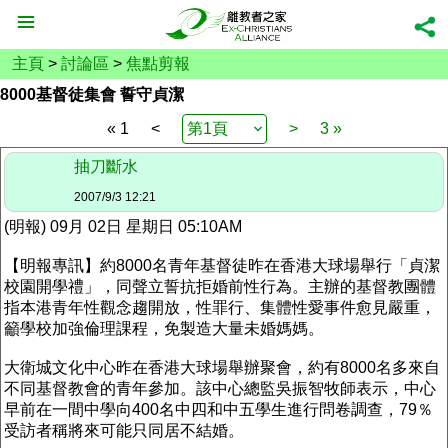
主頁
>
討論區
>
焦點剪報
8000基督徒集會 誓守貞潔
« 1
<
>
3 »
抽刀斷水
2007/9/3 12:21
(明報) 09月 02日 星期日 05:10AM
【明報專訊】約8000名青年基督徒昨在香港大球場舉行「貞潔
校園開學禮」，同聲立誓抗拒婚前性行為。主辦的基督教團體
指本港青年性觀念趨開放，性罪行、集體性愛事件愈見嚴重，
籲學校加強倫理課程，免製造大量未婚媽媽。
大衛城文化中心昨在香港大球場舉辦聚會，約有8000名多來自
不同基督教會的青年參加。該中心總監吳振智牧師表示，中心
早前在一間中學向400名中四和中五學生進行問卷調查，79％
受訪者稱將來可能只同居不結婚。