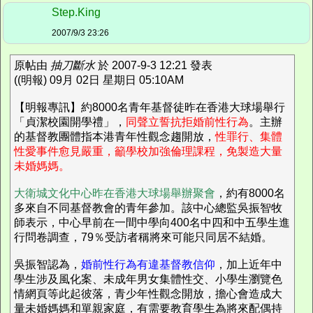
Step.King
2007/9/3 23:26
原帖由
抽刀斷水
於 2007-9-3 12:21 發表
((明報) 09月 02日 星期日 05:10AM
【明報專訊】約8000名青年基督徒昨在香港大球場舉行
「貞潔校園開學禮」，
同聲立誓抗拒婚前性行為
。主辦
的基督教團體指本港青年性觀念趨開放，
性罪行、集體
性愛事件愈見嚴重，籲學校加強倫理課程，免製造大量
未婚媽媽。
大衛城文化中心昨在香港大球場舉辦聚會
，約有8000名
多來自不同基督教會的青年參加。該中心總監吳振智牧
師表示，中心早前在一間中學向400名中四和中五學生進
行問卷調查，79％受訪者稱將來可能只同居不結婚。
吳振智認為，
婚前性行為有違基督教信仰
，加上近年中
學生涉及風化案、未成年男女集體性交、小學生瀏覽色
情網頁等此起彼落，青少年性觀念開放，擔心會造成大
量未婚媽媽和單親家庭，有需要教育學生為將來配偶持