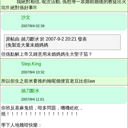
我絕對相信, 呢次活動, 係想導一眾婚前婚後的教徒出火
坑!!! 絕對係好事!!!
沙文
2007/9/4 02:39
原帖由
抽刀斷水
於 2007-9-2 20:21 發表
(免製造大量未婚媽媽
但係點解上帝又鍾意用未婚媽媽生大聖子茄？
Step.King
2007/9/4 10:32
所以佢生之前米要推約翰呢個便宜老豆比佢law
抽刀斷水
2007/9/4 11:01
你班反基麻鬼煩，咁多問題，嘰嘰屹屹，
燒！！！！！！！！！！！！！！！！
學下人地幾咁快樂：