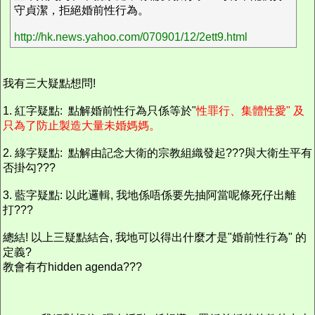
守貞潔，拒絕婚前性行為。
http://hk.news.yahoo.com/070901/12/2ett9.html
我有三大疑點想問!
1. 紅字疑點: 點解婚前性行為只係等於"
性罪行、集體性愛" 及
只為了防止製造大量未婚媽媽。
2. 綠字疑點: 點解由記念大衛的宗教組織發起???與大衛生平有
否掛勾???
3. 藍字疑點: 以此邏輯, 我地係唔係要先抽阿當呢條死仔出離
打???
總結! 以上三疑點結合, 我地可以得出什麼才是"婚前性行為" 的
定義?
教會有冇hidden agenda???