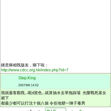
鍾意睇相既版友，睇下啦：
http://www.cdcc.org.hk/index.php?id=7
Step.King
2007/9/6 14:52
我就最客觀既...呢d貨色...就算抽水去單拖踩場 光榮戰死基女
裙下
都最少都可以打沈十個八個 令佢地變一陣子毒男