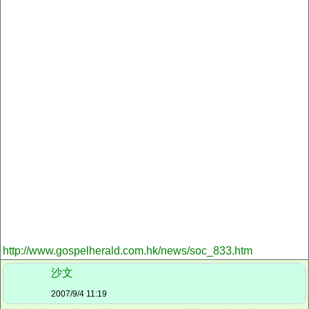
http://www.gospelherald.com.hk/news/soc_833.htm
沙文
2007/9/4 11:19