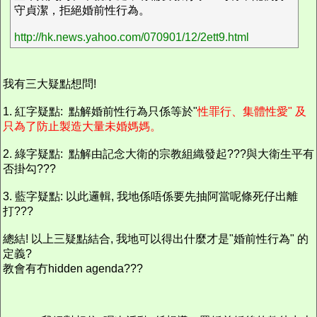
守貞潔，拒絕婚前性行為。
http://hk.news.yahoo.com/070901/12/2ett9.html
我有三大疑點想問!
1. 紅字疑點: 點解婚前性行為只係等於"
性罪行、集體性愛" 及
只為了防止製造大量未婚媽媽。
2. 綠字疑點: 點解由記念大衛的宗教組織發起???與大衛生平有
否掛勾???
3. 藍字疑點: 以此邏輯, 我地係唔係要先抽阿當呢條死仔出離
打???
總結! 以上三疑點結合, 我地可以得出什麼才是"婚前性行為" 的
定義?
教會有冇hidden agenda???