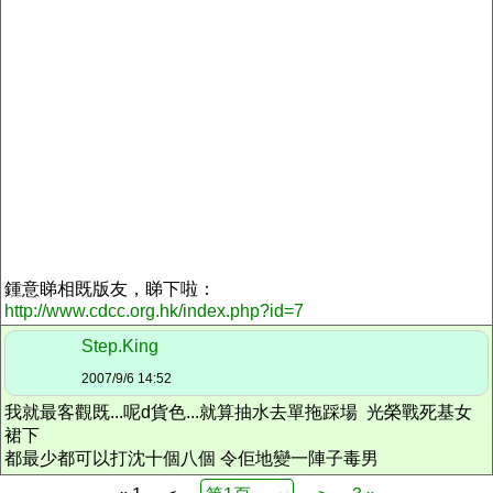
鍾意睇相既版友，睇下啦：
http://www.cdcc.org.hk/index.php?id=7
Step.King
2007/9/6 14:52
我就最客觀既...呢d貨色...就算抽水去單拖踩場 光榮戰死基女
裙下
都最少都可以打沈十個八個 令佢地變一陣子毒男