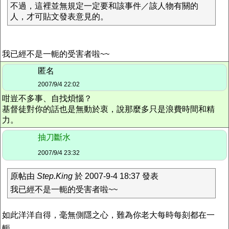
不過，這裡並無規定一定要和該事件／該人物有關的
人，才可貼文發表意見的。
我已經不是一軛的受害者啦~~
匿名
2007/9/4 22:02
咁豈不多事、自找煩惱？
基督徒對你的話也是無動於衷，說那麼多只是浪費時間和精
力。
抽刀斷水
2007/9/4 23:32
原帖由
Step.King
於 2007-9-4 18:37 發表
我已經不是一軛的受害者啦~~
如此洋洋自得，毫無側隱之心，難為你老大每時每刻都在一
軛。