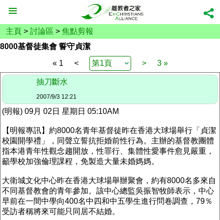
主頁
>
討論區
>
焦點剪報
8000基督徒集會 誓守貞潔
« 1
<
>
3 »
抽刀斷水
2007/9/3 12:21
(明報) 09月 02日 星期日 05:10AM
【明報專訊】約8000名青年基督徒昨在香港大球場舉行「貞潔
校園開學禮」，同聲立誓抗拒婚前性行為。主辦的基督教團體
指本港青年性觀念趨開放，性罪行、集體性愛事件愈見嚴重，
籲學校加強倫理課程，免製造大量未婚媽媽。
大衛城文化中心昨在香港大球場舉辦聚會，約有8000名多來自
不同基督教會的青年參加。該中心總監吳振智牧師表示，中心
早前在一間中學向400名中四和中五學生進行問卷調查，79％
受訪者稱將來可能只同居不結婚。