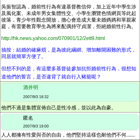
吳振智認為，婚前性行為有違基督教信仰，加上近年中學生涉
及風化案、未成年男女集體性交、小學生瀏覽色情網頁等此起
彼落，青少年性觀念開放，擔心會造成大量未婚媽媽和單親家
庭，有需要教育學生為將來配偶持守貞潔，拒絕婚前性行為。
http://hk.news.yahoo.com/070901/12/2ett9.html
抽按：結婚的確麻煩，是為彼此綑綁、增加離開困難的形式，
同居就簡單方便了。
但想不到的是，有這麼多基督徒參加抗拒婚前性行為，很想知
道他們的誓言，是否違背了就自行入豬籠呢？
酒井明
2007/9/3 18:32
他們不過是集體宣佈自己是性冷感，並以此為自豪。
匿名
2007/9/3 19:00
人人都擁有性愛與否的自由，他們堅持這樣也耐他們不何.......