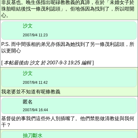
非反基也。晚生係指出呢碌教教義的真諦，在於「未婚女子於
珠胎暗結後找一條茂利認頭」。佢地係因為找到了，所以咁開
心。
沙文
2007/9/4 11:23
P.S. 而中間張相的弟兄亦係因為她找到了另一條茂利認頭，所
以更開心
[
本帖最後由 沙文 於 2007-9-3 19:25 編輯
]
沙文
2007/9/4 11:42
我老婆並不知道有呢條教義
匿名
2007/9/4 16:44
基督徒的事我們這些外人別插嘴了。他們禁慾做清教徒與我何
干？
抽刀斷水