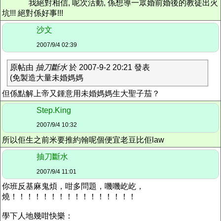
我絕對相信, 呢次活動, 係想導一眾婚前婚後的教徒出火
坑!!! 絕對係好事!!!
沙文
2007/9/4 02:39
原帖由
抽刀斷水
於 2007-9-2 20:21 發表
(免製造大量未婚媽媽
但係點解上帝又鍾意用未婚媽媽生大聖子茄？
Step.King
2007/9/4 10:32
所以佢生之前米要推約翰呢個便宜老豆比佢law
抽刀斷水
2007/9/4 11:01
你班反基麻鬼煩，咁多問題，嘰嘰屹屹，
燒！！！！！！！！！！！！！！！！
學下人地幾咁快樂：