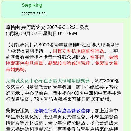
Step.King
2007/9/3 23:26
原帖由
抽刀斷水
於 2007-9-3 12:21 發表
((明報) 09月 02日 星期日 05:10AM
【明報專訊】約8000名青年基督徒昨在香港大球場舉行
「貞潔校園開學禮」，
同聲立誓抗拒婚前性行為
。主辦
的基督教團體指本港青年性觀念趨開放，
性罪行、集體
性愛事件愈見嚴重，籲學校加強倫理課程，免製造大量
未婚媽媽。
大衛城文化中心昨在香港大球場舉辦聚會
，約有8000名
多來自不同基督教會的青年參加。該中心總監吳振智牧
師表示，中心早前在一間中學向400名中四和中五學生進
行問卷調查，79％受訪者稱將來可能只同居不結婚。
吳振智認為，
婚前性行為有違基督教信仰
，加上近年中
學生涉及風化案、未成年男女集體性交、小學生瀏覽色
情網頁等此起彼落，青少年性觀念開放，擔心會造成大
量未婚媽媽和單親家庭，有需要教育學生為將來配偶持