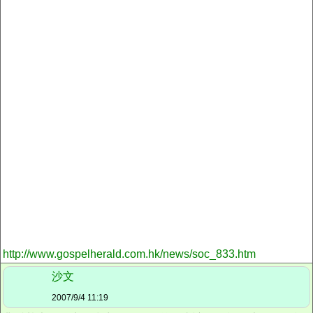
http://www.gospelherald.com.hk/news/soc_833.htm
沙文
2007/9/4 11:19