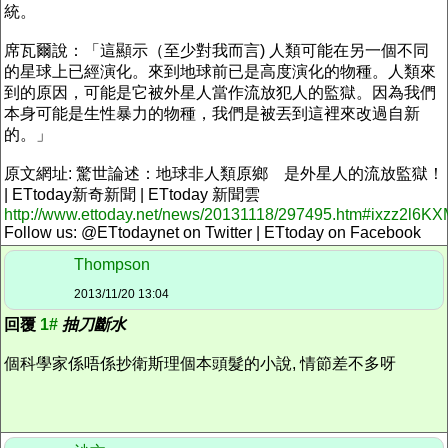
統。
席瓦爾說：「這顯示（至少對我而言) 人類可能在另一個不同
的星球上已經演化。來到地球前已是高度演化的物種。人類來
到的原因，可能是它被外星人當作流放犯人的監獄。因為我們
本身可能是生性暴力的物種，我們是被丟到這裡來改過自新
的。」
原文網址: 驚世論述：地球非人類原鄉 是外星人的流放監獄！
| ETtoday新奇新聞 | ETtoday 新聞雲
http://www.ettoday.net/news/20131118/297495.htm#ixzz2l6
Follow us: @ETtodaynet on Twitter | ETtoday on Facebook
Thompson
2013/11/20 13:04
回覆
1#
抽刀斷水
個科學家係唔係抄衛斯理個本頭髮的小說, 情節差不多呀