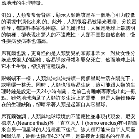
應地球的生理特徵。
例如，人類常常會背痛，顯示人類應該是在一個地心引力較低
的環境中演化出來 的。此外，人類很容易被陽光曬傷、分娩困
難等，都讓科學家很困惑。席瓦爾指出，人類是地球上最聰明
的物種，卻表現出驚人的不適應性：人類不喜歡自然食物，慢
性疾病發病率也偏高。
席瓦爾也說，更奇怪的是人類嬰兒的頭顱非常大，對於女性分
娩造成很大的困難，容易導致母親和嬰兒死亡。然而地球上其
它本土生物，卻沒有這種現象。
跟蜥蜴不一樣，人類無法無法持續一兩個星期生活在陽光下，
或曝曬一整天。同時，人類也很容易生病，這可能跟人類的生
理時鐘是設定一天24小時有關，之前已有睡眠專家提出此一觀
點。雖然地球滿足了人類許多生活上的需要，但是人類物種存
在的生理缺陷，卻暗示著人類是起源自其它星球。
席瓦爾強調，人類與地球環境的不適應性並非現代現象。尼安
德塔人(Neanderthals)等 「直立原人亅(homo erectus)有可能跟
來自另一個星球的人混種產下後代。該人種可能來自半人馬座
阿爾法星，距離太陽僅4.37光年，是最接近太陽系的行星系