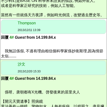
不少科幻是BASE ON 科學界未證實的假設, 例如外星人。
或者是科學家正研究的技術，例如人工智能。
當然有一些就係天方夜譚，例如時光倒流，改變過去歷史等。
Thompson
2013/12/11 13:39
回覆
4#
Guest
from 14.199.84.x
我無話係假, 不過有理由相信個科學家係抄衛斯理,因為情節
太似........
沙文
2013/12/20 15:33
回覆
4#
Guest
from 14.199.84.x
係呀。唐朝都有X光機。啓發後來的居里夫人
【開元天寶遺事】照病鏡
葉法善有一鐵鏡，鑒物如水。人每有疾病，以鏡照之，盡見臟