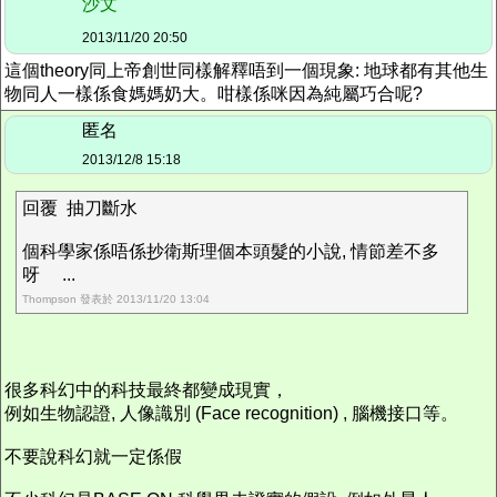
沙文
2013/11/20 20:50
這個theory同上帝創世同樣解釋唔到一個現象: 地球都有其他生
物同人一樣係食媽媽奶大。咁樣係咪因為純屬巧合呢?
匿名
2013/12/8 15:18
回覆 抽刀斷水
個科學家係唔係抄衛斯理個本頭髮的小說, 情節差不多
呀 ...
Thompson 發表於 2013/11/20 13:04
很多科幻中的科技最終都變成現實，
例如生物認證, 人像識別 (Face recognition) , 腦機接口等。
不要說科幻就一定係假