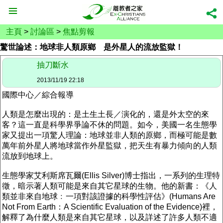
主頁
>
討論區
>
焦點剪報
驚世論述：地球非人類原鄉 是外星人的流放監獄！
抽刀斷水
2013/11/19 22:18
國際中心／綜合報導
人類是怎麼出現的：是土生土長／演化的，還是外太空的來
客？這一直是科學界爭論不休的問題。如今，美國一名生態學
家又提出一項驚人理論：地球並非人類的原鄉，而極可能是數
萬年前外星人將地球當作外星監獄，把天生有暴力傾向的人類
流放到地球上。
生態學家艾利斯席瓦爾(Ellis Silver)博士指出，一系列的生理特
徵，暗示著人類可能是來自其它星球的生物。他的新書：《人
類並非來自地球﹕一項對該證據的科學性評估》(Humans Are
Not From Earth：A Scientific Evaluation of the Evidence)裡，
解釋了為什麼人類是來自其它星球，以及詳述了許多人類不適