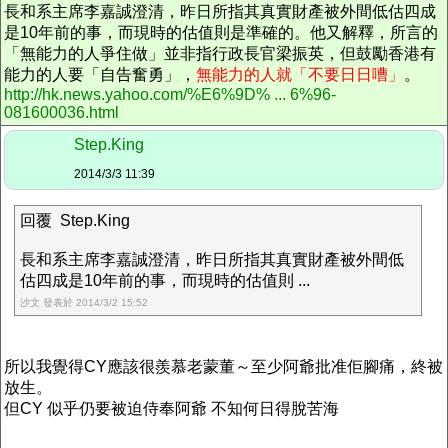
長和系主席李嘉誠澄清，昨日所指其真實財產被外間低估四成
是10年前的事，而現時的估值則是準確的。他又解釋，所言的
「無能力的人爭住做」並非指行政長官梁振英，但鼓勵香港有
能力的人要「自告奮勇」，
無能力的人就「不要日日嘈」
。
http://hk.news.yahoo.com/%E6%9D% ... 6%96-
081600036.html
Step.King
2014/3/3 11:39
回覆 Step.King
長和系主席李嘉誠澄清，昨日所指其真實財產被外間低
估四成是10年前的事，而現時的估值則 ...
沙文 發表於 2014/3/2 15:52
所以我覺得CY應該很羨慕老蒙董～至少阿爺批准佢腳痛，終被
放生。
但CY 似乎仍要被迫侍奉阿爺 不知何日得脫苦海