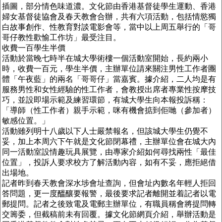
插圖，部分情色味道濃。文化節由香港基督徒學生運動、香港
婦女基督徒協會及春天教會合辦，共有六項活動，包括情慾獨
白故事創作、性教育對談電影會等，當中以上周五舉行的「哥
哥仔教性歡愉工作坊」最受注目。
收費一百學生半價
活動於當晚七時半在城大學術樓一個活動室開始，長約兩小
時，收費一百元，學生半價，主辦單位請來關注男性工作者團
體「午夜藍」的兩名「哥哥仔」當嘉賓。據介紹，二人均是有
服務男性和女性經驗的性工作者，會教授出席者專業性按摩技
巧，並設即場示範及練習環節，有城大學生向本報投訴稱：
「導師（性工作者）親手示範，咪有機會掂到佢哋（參加者）
敏感位置。」
活動雖列明十八歲以下人士嚴禁報名，但該城大學生仍覺不
妥，加上本周六下午就是文化節閉幕禮，主辦單位會在城大內
同一活動室設情趣玩具展覽，由專家介紹如何尋找兩性「最佳
位置」，投訴人要求校方了解活動內容，如有不妥，應拒絕借
出場地。
記者昨到春天教會深水埗會址查詢，但會址內數名年輕人拒回
答問題，更一度醞釀要報警，最後要求記者離開並着記者以電
郵提問。記者之後致電及電郵主辦單位，有職員稱會將提問轉
交籌委，但截稿前未有回覆。據文化節網頁介紹，舉辦活動是