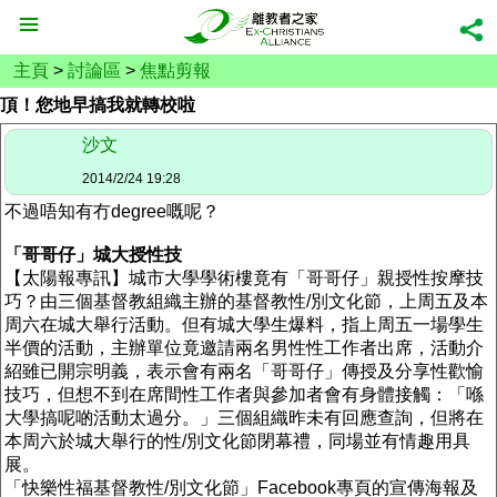
主頁
>
討論區
>
焦點剪報
頂！您地早搞我就轉校啦
沙文
2014/2/24 19:28
不過唔知有冇degree嘅呢？
「哥哥仔」城大授性技
【太陽報專訊】城市大學學術樓竟有「哥哥仔」親授性按摩技
巧？由三個基督教組織主辦的基督教性/別文化節，上周五及本
周六在城大舉行活動。但有城大學生爆料，指上周五一場學生
半價的活動，主辦單位竟邀請兩名男性性工作者出席，活動介
紹雖已開宗明義，表示會有兩名「哥哥仔」傳授及分享性歡愉
技巧，但想不到在席間性工作者與參加者會有身體接觸：「喺
大學搞呢啲活動太過分。」三個組織昨未有回應查詢，但將在
本周六於城大舉行的性/別文化節閉幕禮，同場並有情趣用具
展。
「快樂性福基督教性/別文化節」Facebook專頁的宣傳海報及