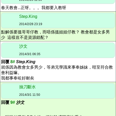
春天教會...正呀。。。我都要入教呀
Step.King
2014/2/28 23:19
點解係要搵哥哥仔教，而唔係搵姐姐仔教？ 教會都是女多男
少 這樣豈不是資源錯配？
沙文
2014/3/1 06:35
回覆
8#
Step.King
就係因為教會女多男少，等弟兄學識來事奉姊妹，咁至符合教
會利益嘛。
我都事奉咗好耐矣
抽刀斷水
2014/3/1 11:50
回覆
9#
沙文