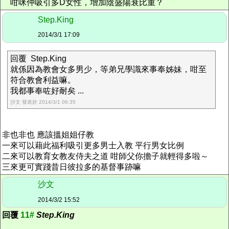
咁咪仲吸引多D女性，增加陰盛陽衰比重？
Step.King
2014/3/1 17:09
回覆 Step.King
就係因為教會女多男少，等弟兄學識來事奉姊妹，咁至
符合教會利益嘛。
我都事奉咗好耐矣 ...
沙文 發表於 2014/3/1 06:35
非也非也 應該搵姐姐仔教
一來可以藉此福利吸引更多男士入教 平行男女比例
二來可以教育女教友侍夫之道 咁師父你擔子就輕得多啦～
三來更可實踐昔日彼拉多的基督事跡嘛
沙文
2014/3/2 15:52
回覆
11#
Step.King