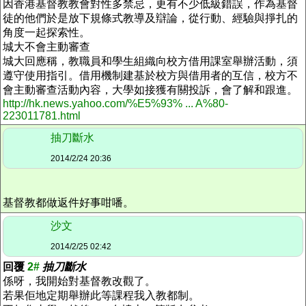
因香港基督教教會對性多禁忌，更有不少低級錯誤，作為基督
徒的他們於是放下規條式教導及辯論，從行動、經驗與掙扎的
角度一起探索性。
城大不會主動審查
城大回應稱，教職員和學生組織向校方借用課室舉辦活動，須
遵守使用指引。借用機制建基於校方與借用者的互信，校方不
會主動審查活動內容，大學如接獲有關投訴，會了解和跟進。
http://hk.news.yahoo.com/%E5%93% ... A%80-
223011781.html
抽刀斷水
2014/2/24 20:36
基督教都做返件好事咁噃。
沙文
2014/2/25 02:42
回覆
2#
抽刀斷水
係呀，我開始對基督教改觀了。
若果佢地定期舉辦此等課程我入教都制。