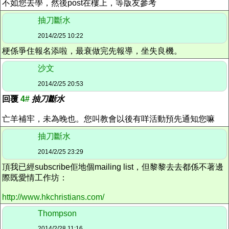
不如您去學，然後post在樓上，等版友參考
抽刀斷水
2014/2/25 10:22
梗係爭住報名添啦，最衰做完先報導，坐失良機。
沙文
2014/2/25 20:53
回覆
4#
抽刀斷水
亡羊補牢，未為晚也。您叫教會以後有咩活動預先通知您嘛
抽刀斷水
2014/2/25 23:29
頂我已經subscribe佢地個mailing list，但黎黎去去都係不著邊
際既愛情工作坊：
http://www.hkchristians.com/
Thompson
2014/2/28 11:16