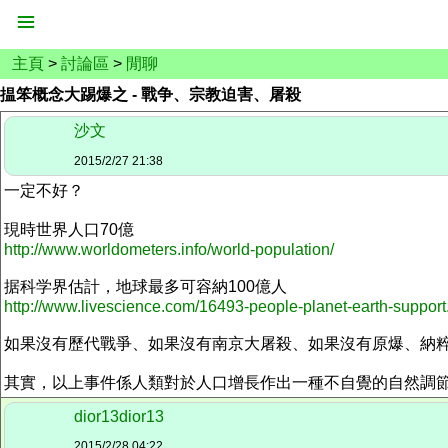
主頁
>
討論區
>
閒聊
揾笨概念大踢爆之 - 戰争、宗教迫害、屠殺
沙文
2015/2/27 21:38
一定不好？
現時世界人口70億
http://www.worldometers.info/world-population/
据科学界估計，地球最多可容納100億人
http://www.livescience.com/16493-people-planet-earth-support
如果沒有歷代戰爭、如果沒有南京大屠殺、如果沒有原爆、納粹、1
其實，以上事件係人類對於人口增長作出一種不自覺的自然調
dior13dior13
2015/2/28 04:22