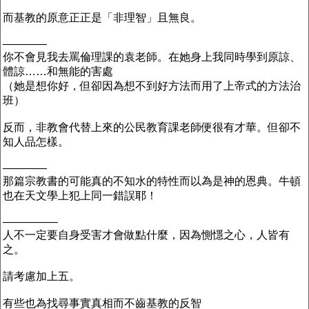
而基教的原意正正是「非理智」且無良。
————
你不會見我去罵倫理課的袁老師。在她身上我同時學到原諒、
體諒……和無能的害處
（她是想你好，但卻因為想不到好方法而用了上帝式的方法治
班）
反而，非教會代替上來的公民教育課老師便很有才華。但卻不
知人品怎樣。
————
那篇宗教書的可能真的不知水的特性而以為是神的恩典。牛頓
也在天文學上犯上同一錯誤耶！
—————
人不一定要自身受害才會做點什麼，因為惻懚之心，人皆有
之。
請考慮加上五。
有些也為找尋事實真相而不齒基教的反智