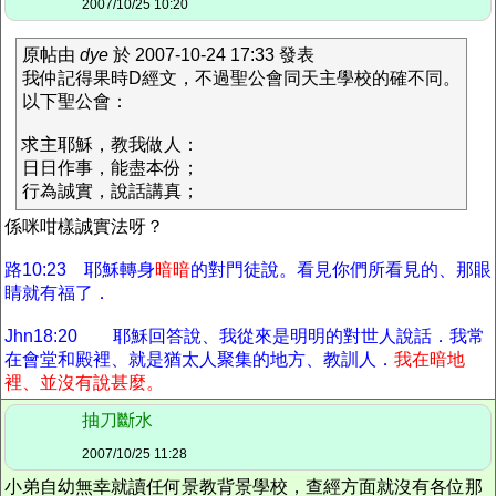
2007/10/25 10:20
原帖由
dye
於 2007-10-24 17:33 發表
我仲記得果時D經文，不過聖公會同天主學校的確不同。
以下聖公會：
求主耶穌，教我做人：
日日作事，能盡本份；
行為誠實，說話講真；
係咪咁樣誠實法呀？
路10:23 耶穌轉身
暗暗
的對門徒說。看見你們所看見的、那眼
睛就有福了．
Jhn18:20 耶穌回答說、我從來是明明的對世人說話．我常
在會堂和殿裡、就是猶太人聚集的地方、教訓人．
我在暗地
裡、並沒有說甚麼。
抽刀斷水
2007/10/25 11:28
小弟自幼無幸就讀任何景教背景學校，查經方面就沒有各位那