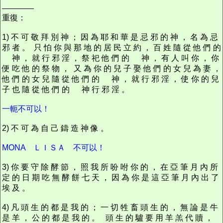
————
重復：
1) 不 可 敬 拜 別 神 ； 因 為 耶 和 華 是 忌 邪 的 神 ， 名 為 忌
邪 者 。 只 怕 你 與 那 地 的 居 民 立 約 ， 百 姓 隨 從 他 們 的
神 ， 就 行 邪 淫 ， 祭 祀 他 們 的 神 ， 有 人 叫 你 ， 你
便 吃 他 的 祭 物 ， 又 為 你 的 兒 子 娶 他 們 的 女 兒 為 妻 ，
他 們 的 女 兒 隨 從 他 們 的 神 ， 就 行 邪 淫 ， 使 你 的 兒
子 也 隨 從 他 們 的 神 行 邪 淫 。
一軛不可以！
2) 不 可 為 自 己 鑄 造 神 像 。
MONA ＬＩＳＡ 不可以！
3) 你 要 守 除 酵 節 ， 照 我 所 吩 咐 你 的 ， 在 亞 筆 月 內 所
定 的 日 期 吃 無 酵 餅 七 天 ， 因 為 你 是 這 亞 筆 月 內 出 了
埃 及 。
4) 凡 頭 生 的 都 是 我 的 ； 一 切 牲 畜 頭 生 的 ， 無 論 是 牛
是 羊 ， 公 的 都 是 我 的 。 頭 生 的 驢 要 用 羊 羔 代 贖 ，