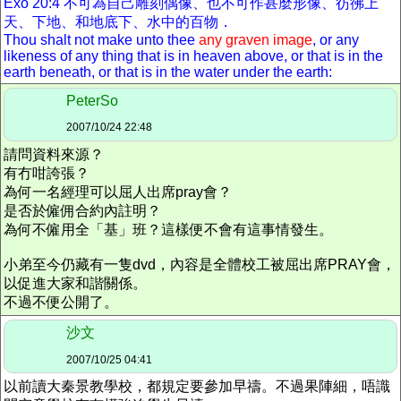
Exo 20:4 不可為自己雕刻偶像、也不可作甚麼形像、彷彿上
天、下地、和地底下、水中的百物．
Thou shalt not make unto thee
any graven image
, or any
likeness of any thing that is in heaven above, or that is in the
earth beneath, or that is in the water under the earth:
PeterSo
2007/10/24 22:48
請問資料來源？
有冇咁誇張？
為何一名經理可以屈人出席pray會？
是否於僱佣合約內註明？
為何不僱用全「基」班？這樣便不會有這事情發生。
小弟至今仍藏有一隻dvd，內容是全體校工被屈出席PRAY會，
以促進大家和諧關係。
不過不便公開了。
沙文
2007/10/25 04:41
以前讀大秦景教學校，都規定要參加早禱。不過果陣細，唔識