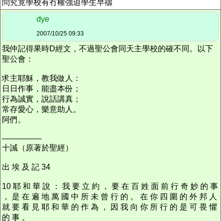
問究竟學校有冇權強迫學生早禱
dye
2007/10/25 09:33
我仲記得果時D經文，不過聖公會同天主學校的確不同。以下
聖公會：
求主耶穌，教我做人：
日日作事，能盡本份；
行為誠實，說話講真；
常存愛心，樂意助人。
阿們。
—————
十誡（原著於聖經）
出 埃 及 記 34
10 耶 和 華 說 ： 我 要 立 約 ， 要 在 百 姓 面 前 行 奇 妙 的 事
， 是 在 遍 地 萬 國 中 所 未 曾 行 的 。 在 你 四 圍 的 外 邦 人
就 要 看 見 耶 和 華 的 作 為 ， 因 我 向 你 所 行 的 是 可 畏 懼
的 事 。