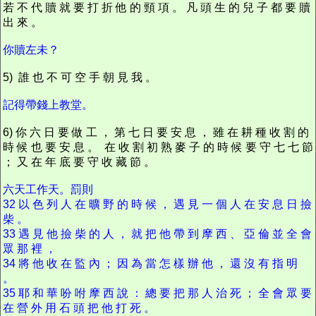
若 不 代 贖 就 要 打 折 他 的 頸 項 。 凡 頭 生 的 兒 子 都 要 贖
出 來 。
你贖左未？
5) 誰 也 不 可 空 手 朝 見 我 。
記得帶錢上教堂。
6) 你 六 日 要 做 工 ， 第 七 日 要 安 息 ， 雖 在 耕 種 收 割 的
時 候 也 要 安 息 。 在 收 割 初 熟 麥 子 的 時 候 要 守 七 七 節
； 又 在 年 底 要 守 收 藏 節 。
六天工作天。罰則
32 以 色 列 人 在 曠 野 的 時 候 ， 遇 見 一 個 人 在 安 息 日 撿
柴 。
33 遇 見 他 撿 柴 的 人 ， 就 把 他 帶 到 摩 西 、 亞 倫 並 全 會
眾 那 裡 ，
34 將 他 收 在 監 內 ； 因 為 當 怎 樣 辦 他 ， 還 沒 有 指 明
。
35 耶 和 華 吩 咐 摩 西 說 ： 總 要 把 那 人 治 死 ； 全 會 眾 要
在 營 外 用 石 頭 把 他 打 死 。