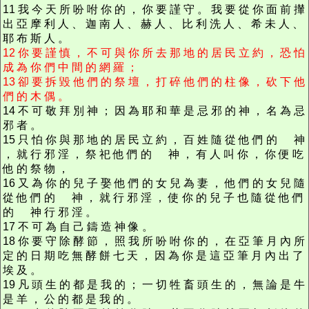
11 我 今 天 所 吩 咐 你 的 ， 你 要 謹 守 。 我 要 從 你 面 前 攆
出 亞 摩 利 人 、 迦 南 人 、 赫 人 、 比 利 洗 人 、 希 未 人 、
耶 布 斯 人 。
12 你 要 謹 慎 ， 不 可 與 你 所 去 那 地 的 居 民 立 約 ， 恐 怕
成 為 你 們 中 間 的 網 羅 ；
13 卻 要 拆 毀 他 們 的 祭 壇 ， 打 碎 他 們 的 柱 像 ， 砍 下 他
們 的 木 偶 。
14 不 可 敬 拜 別 神 ； 因 為 耶 和 華 是 忌 邪 的 神 ， 名 為 忌
邪 者 。
15 只 怕 你 與 那 地 的 居 民 立 約 ， 百 姓 隨 從 他 們 的 神
， 就 行 邪 淫 ， 祭 祀 他 們 的 神 ， 有 人 叫 你 ， 你 便 吃
他 的 祭 物 ，
16 又 為 你 的 兒 子 娶 他 們 的 女 兒 為 妻 ， 他 們 的 女 兒 隨
從 他 們 的 神 ， 就 行 邪 淫 ， 使 你 的 兒 子 也 隨 從 他 們
的 神 行 邪 淫 。
17 不 可 為 自 己 鑄 造 神 像 。
18 你 要 守 除 酵 節 ， 照 我 所 吩 咐 你 的 ， 在 亞 筆 月 內 所
定 的 日 期 吃 無 酵 餅 七 天 ， 因 為 你 是 這 亞 筆 月 內 出 了
埃 及 。
19 凡 頭 生 的 都 是 我 的 ； 一 切 牲 畜 頭 生 的 ， 無 論 是 牛
是 羊 ， 公 的 都 是 我 的 。