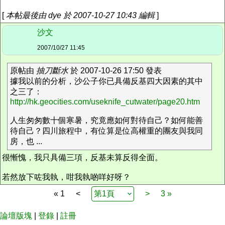
[
本帖最後由 dye 於 2007-10-27 10:43 編輯
]
沙文
2007/10/27 11:45
原帖由
抽刀斷水
於 2007-10-26 17:50 發表
據我以前的分析，沙公子你已具備反基四大因素的其中
之三了：
http://hk.geocities.com/useknife_cutwater/page20.htm
人生匆匆數十個寒暑，究竟應如何對待自己？如何能善
待自己？四川旅程中，有位算是位高權重的團友與我同
房，也 ...
很慚愧，我只具備三項，反基未算反得全面。
若然放下咗我執，咁我執啲咩好呀？
« 1
<
>
3 »
論壇版塊
|
登錄
|
註冊