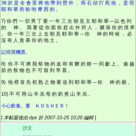
3
6 於 是 全 會 眾 將 他 帶 到 營 外 ， 用 石 頭 打 死 他 ， 是 照
耶 和 華 所 吩 咐 摩 西 的 。
7) 你 們 一 切 男 丁 要 一 年 三 次 朝 見 主 耶 和 華 ─ 以 色 列
的 神 。 我 要 從 你 面 前 趕 出 外 邦 人 ， 擴 張 你 的 境 界
。 你 一 年 三 次 上 去 朝 見 耶 和 華 ─ 你 神 的 時 候 ， 必
沒 有 人 貪 慕 你 的 地 土 。
記得買機票。
8) 你 不 可 將 我 祭 物 的 血 和 有 酵 的 餅 一 同 獻 上 。 逾 越
節 的 祭 物 也 不 可 留 到 早 晨 。
9) 地 裡 首 先 初 熟 之 物 要 送 到 耶 和 華 ─ 你 神 的 殿 。
10) 不 可 用 山 羊 羔 母 的 奶 煮 山 羊 羔 。
小心飲食。要 ＫＯＳＨＥＲ！
[
本帖最後由 dye 於 2007-10-25 10:20 編輯
]
沙文