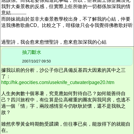
應該係。而我老婆係知道此事嘅，所以，佢表面上係企圖淡化
我對大秦景教的反感，但實際上佢所做的一切都係加深我的情
意結.............
而師妹就由於並非大秦景教學校出身，不了解我的心結，仲要
送我佛教歌曲CD。比較之下，咁樣做只会令我覺得佛教歌好听
過聖詩，我会愈來愈憎聖詩，愈來愈加深我的心結
抽刀斷水
2007/10/27 09:50
據我以前的分析，沙公子你已具備反基四大因素的其中之三
了：
http://hk.geocities.com/useknife_cutwater/page20.htm
人生匆匆數十個寒暑，究竟應如何對待自己？如何能善待自
己？四川旅程中，有位算是位高權重的團友與我同房，也逃不
過一個「情」字，兩段感情至今仍耿耿於懷，還不是我執之
故？
雖然求學黃金時期飽受蹂躪，但往事已矣，能放得下的就能自
在。