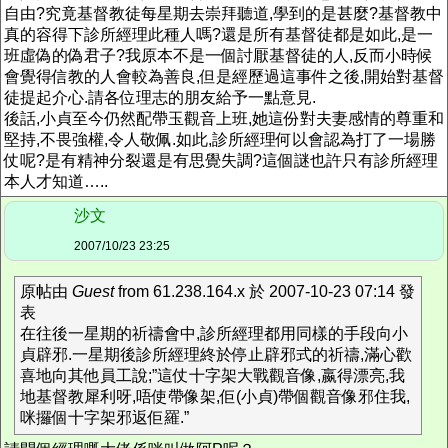
自由?究竟基督教徒每星期去崇拜聽道,學到的是甚麼?基督教中
真的容得下診所經理此種人嗎?還是所有基督徒都是如此,是一
班虛偽的偽君子?我原本不是一個討厭基督徒的人,反而小時候
會覺得信教的人會較為善良,但是經歷過這事件之後,開始對基督
徒提起介心.請各位理志的朋友給予一點意見.
後話,小貞至今仍然配帶玉觀音上班,她這份對夫妻感情的尊重和
堅持,不畏強權,令人敬佩.如此,診所經理何以會認為打了一場勝
仗呢?是有精神分裂還是有思覺失調?這個謎也許只有診所經理
本人才知道…..
沙文
2007/10/23 23:25
原帖由
Guest
from 61.238.164.x 於 2007-10-23 07:14 發
表
在往後一星期的祈禱會中,診所經理都用同樣的手段向小
貞辟邪.一星期後診所經理終於停止辟邪式的祈禱,滿心歡
喜地向其他員工說;”這仗十字架大戰觀音像,嬴得漂亮,我
地基督教犀利呀,唔使帶像架,佢(小貞)帶個觀音像邪住我,
咪攞個十字架邪返佢羅.”