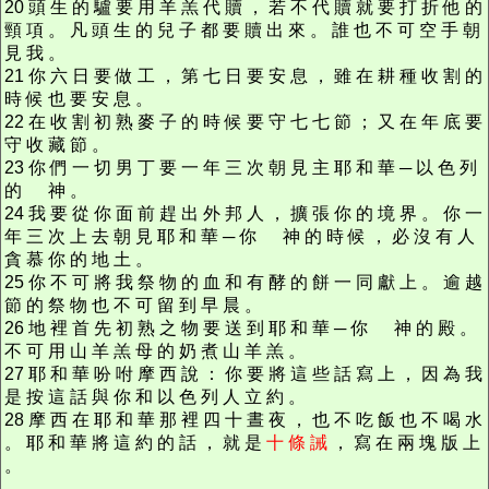
20 頭 生 的 驢 要 用 羊 羔 代 贖 ， 若 不 代 贖 就 要 打 折 他 的
頸 項 。 凡 頭 生 的 兒 子 都 要 贖 出 來 。 誰 也 不 可 空 手 朝
見 我 。
21 你 六 日 要 做 工 ， 第 七 日 要 安 息 ， 雖 在 耕 種 收 割 的
時 候 也 要 安 息 。
22 在 收 割 初 熟 麥 子 的 時 候 要 守 七 七 節 ； 又 在 年 底 要
守 收 藏 節 。
23 你 們 一 切 男 丁 要 一 年 三 次 朝 見 主 耶 和 華 ─ 以 色 列
的 神 。
24 我 要 從 你 面 前 趕 出 外 邦 人 ， 擴 張 你 的 境 界 。 你 一
年 三 次 上 去 朝 見 耶 和 華 ─ 你 神 的 時 候 ， 必 沒 有 人
貪 慕 你 的 地 土 。
25 你 不 可 將 我 祭 物 的 血 和 有 酵 的 餅 一 同 獻 上 。 逾 越
節 的 祭 物 也 不 可 留 到 早 晨 。
26 地 裡 首 先 初 熟 之 物 要 送 到 耶 和 華 ─ 你 神 的 殿 。
不 可 用 山 羊 羔 母 的 奶 煮 山 羊 羔 。
27 耶 和 華 吩 咐 摩 西 說 ： 你 要 將 這 些 話 寫 上 ， 因 為 我
是 按 這 話 與 你 和 以 色 列 人 立 約 。
28 摩 西 在 耶 和 華 那 裡 四 十 晝 夜 ， 也 不 吃 飯 也 不 喝 水
。 耶 和 華 將 這 約 的 話 ， 就 是
十 條 誡
， 寫 在 兩 塊 版 上
。