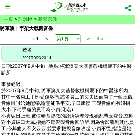
主頁
>
討論區
>
基督宗教
將軍澳十字架大戰觀音像
« 1
<
>
3 »
匿名
2007/10/23 23:14
日期:2007年9月中旬 地點:將軍澳某大基督教機構屬下的中醫
診所
事發經過:
於2007年9月中旬, 將軍澳某大基督教機構屬下的中醫診所內,
其中一名員工手部受傷疼痛,該名員工的丈夫因而買了一個玉觀
音像鏈咀給她配帶,喻意能保平安,早日康復.玉觀音像約有姆指
大小.下稱手痛的員工為小貞(化名)
小貞翌日上班,被信奉基督教的診所經理發現她配帶玉觀音,立即
對小貞破口大罵,指她不應帶觀音像回診所,因為會影響到其他員
工,令其他人不安云云.並要求把觀音像收起,小貞不從,指這是她
丈夫對她的關懷,亦是丈夫給她的一件禮物,診所經理之後和其他