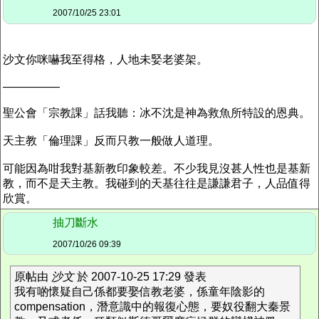
2007/10/25 23:01
沙文你咪嚇我至得格，人地未婜老婆架。
—————
聖公會「宗教課」話我聽：冰不沈是神為救魚所特設的恩典。
天主教「倫理課」反而只教一般做人道理。
可能因為咁我對基新教印象較差。不少我見沒甚人性也是基新
教，而不是天主教。我碰到的天基往往是謙謙君子，人品值得
欣賞。
抽刀斷水
2007/10/26 09:39
原帖由
沙文
於 2007-10-25 17:29 發表
我有啲懷疑自己係都要娶信教老婆，係童年陰影的
compensation，潛意識中的報復心態，要奴役翻大秦景