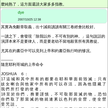
麼純熟了，這方面還請大家多多指教。
dye
2007/10/25 12:38
其實為免斷章取義，出十誡前讀讀有關三卷經會比較好。
一讀之下，會發現「除我以外，不可有別的神。」這句說話的
演譯本來不是要律人，而是要老幼不留地殺害所有異教徒。
尤其在約書亞中可以見到上帝和約書亞埶行時的慘况。
----------
隨意耶利哥城的上帝命令
JOSHUA ６：
17 這 城 和 其 中 所 有 的 都 要 在 耶 和 華 面 前 毀 滅 ； 只 有
妓 女 喇 合 與 他 家 中 所 有 的 可 以 存 活 ， 因 為 他 隱 藏 了
我 們 所 打 發 的 使 者 。
18 至 於 你 們 ， 務 要 謹 慎 ， 不 可 取 那 當 滅 的 物 ， 恐 怕
你 們 取 了 那 當 滅 的 物 就 連 累 以 色 列 的 全 營 ， 使 全 營
受 咒 詛 。