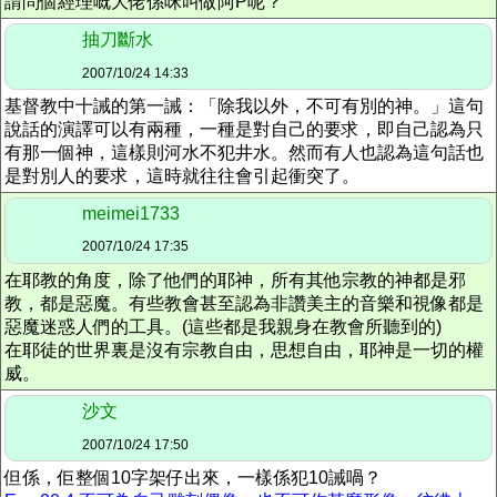
請問個經理嘅大佬係咪叫做阿P呢？
抽刀斷水
2007/10/24 14:33
基督教中十誡的第一誡：「除我以外，不可有別的神。」這句
說話的演譯可以有兩種，一種是對自己的要求，即自己認為只
有那一個神，這樣則河水不犯井水。然而有人也認為這句話也
是對別人的要求，這時就往往會引起衝突了。
meimei1733
2007/10/24 17:35
在耶教的角度，除了他們的耶神，所有其他宗教的神都是邪
教，都是惡魔。有些教會甚至認為非讚美主的音樂和視像都是
惡魔迷惑人們的工具。(這些都是我親身在教會所聽到的)
在耶徒的世界裏是沒有宗教自由，思想自由，耶神是一切的權
威。
沙文
2007/10/24 17:50
但係，佢整個10字架仔出來，一樣係犯10誡喎？