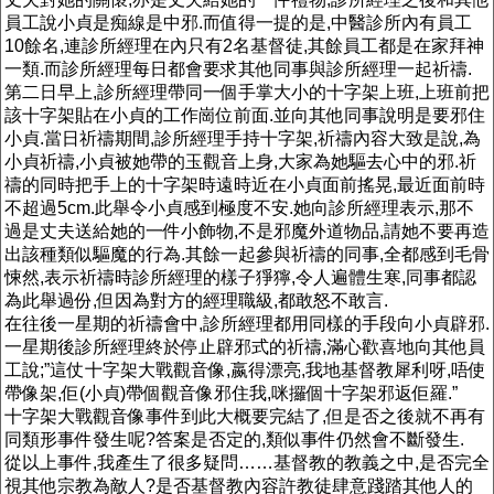
員工說小貞是痴線是中邪.而值得一提的是,中醫診所內有員工
10餘名,連診所經理在內只有2名基督徒,其餘員工都是在家拜神
一類.而診所經理每日都會要求其他同事與診所經理一起祈禱.
第二日早上,診所經理帶同一個手掌大小的十字架上班,上班前把
該十字架貼在小貞的工作崗位前面.並向其他同事說明是要邪住
小貞.當日祈禱期間,診所經理手持十字架,祈禱內容大致是說,為
小貞祈禱,小貞被她帶的玉觀音上身,大家為她驅去心中的邪.祈
禱的同時把手上的十字架時遠時近在小貞面前搖晃,最近面前時
不超過5cm.此舉令小貞感到極度不安.她向診所經理表示,那不
過是丈夫送給她的一件小飾物,不是邪魔外道物品,請她不要再造
出該種類似驅魔的行為.其餘一起參與祈禱的同事,全都感到毛骨
悚然,表示祈禱時診所經理的樣子猙獰,令人遍體生寒,同事都認
為此舉過份,但因為對方的經理職級,都敢怒不敢言.
在往後一星期的祈禱會中,診所經理都用同樣的手段向小貞辟邪.
一星期後診所經理終於停止辟邪式的祈禱,滿心歡喜地向其他員
工說;”這仗十字架大戰觀音像,嬴得漂亮,我地基督教犀利呀,唔使
帶像架,佢(小貞)帶個觀音像邪住我,咪攞個十字架邪返佢羅.”
十字架大戰觀音像事件到此大概要完結了,但是否之後就不再有
同類形事件發生呢?答案是否定的,類似事件仍然會不斷發生.
從以上事件,我產生了很多疑問……基督教的教義之中,是否完全
視其他宗教為敵人?是否基督教內容許教徒肆意踐踏其他人的