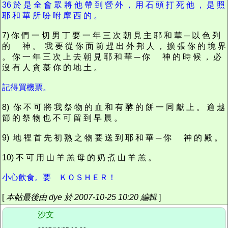
3
6 於 是 全 會 眾 將 他 帶 到 營 外 ， 用 石 頭 打 死 他 ， 是 照
耶 和 華 所 吩 咐 摩 西 的 。
7) 你 們 一 切 男 丁 要 一 年 三 次 朝 見 主 耶 和 華 ─ 以 色 列
的 神 。 我 要 從 你 面 前 趕 出 外 邦 人 ， 擴 張 你 的 境 界
。 你 一 年 三 次 上 去 朝 見 耶 和 華 ─ 你 神 的 時 候 ， 必
沒 有 人 貪 慕 你 的 地 土 。
記得買機票。
8) 你 不 可 將 我 祭 物 的 血 和 有 酵 的 餅 一 同 獻 上 。 逾 越
節 的 祭 物 也 不 可 留 到 早 晨 。
9) 地 裡 首 先 初 熟 之 物 要 送 到 耶 和 華 ─ 你 神 的 殿 。
10) 不 可 用 山 羊 羔 母 的 奶 煮 山 羊 羔 。
小心飲食。要 ＫＯＳＨＥＲ！
[
本帖最後由 dye 於 2007-10-25 10:20 編輯
]
沙文