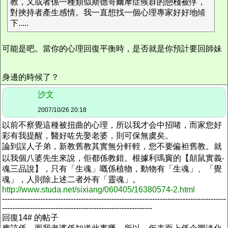
教，又或者係一種類似斯德哥爾摩症候群的戀棧被俘，
對挾持者產生感情。我一直想找一個心理專家好好地傾
下.....
可能是吧。當你的心理回復平衡時，是否就是你預計要回師妹
身邊的時候了？
沙文
2007/10/26 20:18
以前不察覺這種被扭曲的心理，所以我才会中招啫，而家您好
彩有我提醒，醫好咗先娶老婆，則可保無虞矣。
論到誤人子弟，新教舊教其實無分軒輊，您不要偏袒舊教。就
以我個八婆先生來說，佢都係教錯。根據利瑪竇的【顛鼠實義‧
魂三品說】，只有「生魂」嘅係植物，動物有「生魂」、「覺
魂」，人則除上述二者外有「靈魂」。
http://www.studa.net/sixiang/060405/16380574-2.html
----------------------------------------------------------------------------------------
-----------------------------------------------------------
回復14# 的帖子