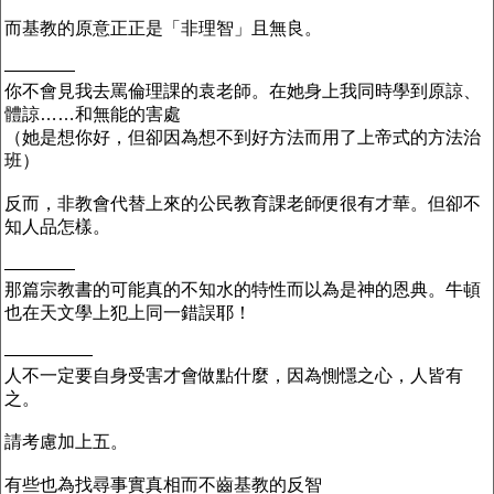
而基教的原意正正是「非理智」且無良。
————
你不會見我去罵倫理課的袁老師。在她身上我同時學到原諒、
體諒……和無能的害處
（她是想你好，但卻因為想不到好方法而用了上帝式的方法治
班）
反而，非教會代替上來的公民教育課老師便很有才華。但卻不
知人品怎樣。
————
那篇宗教書的可能真的不知水的特性而以為是神的恩典。牛頓
也在天文學上犯上同一錯誤耶！
—————
人不一定要自身受害才會做點什麼，因為惻懚之心，人皆有
之。
請考慮加上五。
有些也為找尋事實真相而不齒基教的反智