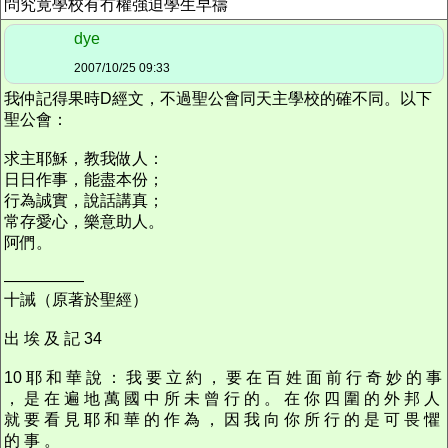
問究竟學校有冇權強迫學生早禱
dye
2007/10/25 09:33
我仲記得果時D經文，不過聖公會同天主學校的確不同。以下
聖公會：
求主耶穌，教我做人：
日日作事，能盡本份；
行為誠實，說話講真；
常存愛心，樂意助人。
阿們。
—————
十誡（原著於聖經）
出 埃 及 記 34
10 耶 和 華 說 ： 我 要 立 約 ， 要 在 百 姓 面 前 行 奇 妙 的 事
， 是 在 遍 地 萬 國 中 所 未 曾 行 的 。 在 你 四 圍 的 外 邦 人
就 要 看 見 耶 和 華 的 作 為 ， 因 我 向 你 所 行 的 是 可 畏 懼
的 事 。