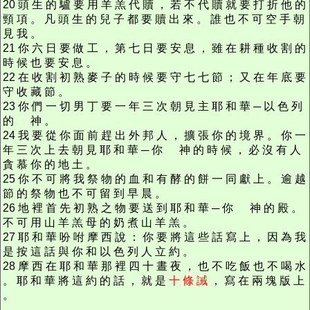
20 頭 生 的 驢 要 用 羊 羔 代 贖 ， 若 不 代 贖 就 要 打 折 他 的
頸 項 。 凡 頭 生 的 兒 子 都 要 贖 出 來 。 誰 也 不 可 空 手 朝
見 我 。
21 你 六 日 要 做 工 ， 第 七 日 要 安 息 ， 雖 在 耕 種 收 割 的
時 候 也 要 安 息 。
22 在 收 割 初 熟 麥 子 的 時 候 要 守 七 七 節 ； 又 在 年 底 要
守 收 藏 節 。
23 你 們 一 切 男 丁 要 一 年 三 次 朝 見 主 耶 和 華 ─ 以 色 列
的 神 。
24 我 要 從 你 面 前 趕 出 外 邦 人 ， 擴 張 你 的 境 界 。 你 一
年 三 次 上 去 朝 見 耶 和 華 ─ 你 神 的 時 候 ， 必 沒 有 人
貪 慕 你 的 地 土 。
25 你 不 可 將 我 祭 物 的 血 和 有 酵 的 餅 一 同 獻 上 。 逾 越
節 的 祭 物 也 不 可 留 到 早 晨 。
26 地 裡 首 先 初 熟 之 物 要 送 到 耶 和 華 ─ 你 神 的 殿 。
不 可 用 山 羊 羔 母 的 奶 煮 山 羊 羔 。
27 耶 和 華 吩 咐 摩 西 說 ： 你 要 將 這 些 話 寫 上 ， 因 為 我
是 按 這 話 與 你 和 以 色 列 人 立 約 。
28 摩 西 在 耶 和 華 那 裡 四 十 晝 夜 ， 也 不 吃 飯 也 不 喝 水
。 耶 和 華 將 這 約 的 話 ， 就 是
十 條 誡
， 寫 在 兩 塊 版 上
。