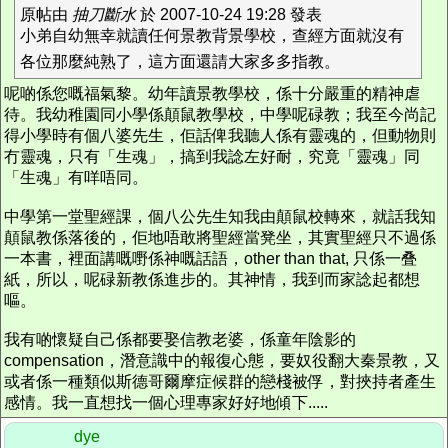
原帖由
抽刀斷水
於 2007-10-24 19:28 發表
小弟自幼無幸就讀任何景教背景學校，查經方面就沒有
各位那麼純熟了，這方面還請大家多多指教。
呢啲係您嘅福氣黎。幼年讀景教學校，係十分嚴重的精神虐
待。我幼稚園同小學係顛鼠教學校，中學呢碌教；我至今尚記
得小學時有個八婆先生，佢話俾我聽人係有靈魂的，但動物則
冇靈魂，只有「生魂」，搞到我諗左好耐，究竟「靈魂」同
「生魂」有咩唔同。
中學第一堂聖經課，個八公先生知我由顛鼠校轉來，就話我知
顛鼠教係落後的，佢地唔敢將聖經當凳坐，其實聖經只不過係
一本書，裡面講嘅嘢係神嘅話語，other than that, 只係一叠
紙，所以，呢碌新教係進步的。其神情，我到而家諗起都想
嘔。
我有啲懷疑自己係都要娶信教老婆，係童年陰影的
compensation，潛意識中的報復心態，要奴役翻大秦景教，又
或者係一種類似斯德哥爾摩症候群的戀棧被俘，對挾持者產生
感情。我一直想找一個心理專家好好地傾下.....
dye