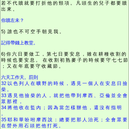
若 不 代 贖 就 要 打 折 他 的 頸 項 。 凡 頭 生 的 兒 子 都 要 贖
出 來 。
你贖左未？
5) 誰 也 不 可 空 手 朝 見 我 。
記得帶錢上教堂。
6) 你 六 日 要 做 工 ， 第 七 日 要 安 息 ， 雖 在 耕 種 收 割 的
時 候 也 要 安 息 。 在 收 割 初 熟 麥 子 的 時 候 要 守 七 七 節
； 又 在 年 底 要 守 收 藏 節 。
六天工作天。罰則
32 以 色 列 人 在 曠 野 的 時 候 ， 遇 見 一 個 人 在 安 息 日 撿
柴 。
33 遇 見 他 撿 柴 的 人 ， 就 把 他 帶 到 摩 西 、 亞 倫 並 全 會
眾 那 裡 ，
34 將 他 收 在 監 內 ； 因 為 當 怎 樣 辦 他 ， 還 沒 有 指 明
。
35 耶 和 華 吩 咐 摩 西 說 ： 總 要 把 那 人 治 死 ； 全 會 眾 要
在 營 外 用 石 頭 把 他 打 死 。