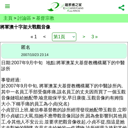
主頁
>
討論區
>
基督宗教
將軍澳十字架大戰觀音像
« 1
<
>
3 »
匿名
2007/10/23 23:14
日期:2007年9月中旬 地點:將軍澳某大基督教機構屬下的中醫
診所
事發經過:
於2007年9月中旬, 將軍澳某大基督教機構屬下的中醫診所內,
其中一名員工手部受傷疼痛,該名員工的丈夫因而買了一個玉觀
音像鏈咀給她配帶,喻意能保平安,早日康復.玉觀音像約有姆指
大小.下稱手痛的員工為小貞(化名)
小貞翌日上班,被信奉基督教的診所經理發現她配帶玉觀音,立即
對小貞破口大罵,指她不應帶觀音像回診所,因為會影響到其他員
工,令其他人不安云云.並要求把觀音像收起,小貞不從,指這是她
丈夫對她的關懷,亦是丈夫給她的一件禮物,診所經理之後和其他