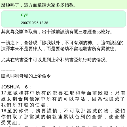
麼純熟了，這方面還請大家多多指教。
dye
2007/10/25 12:38
其實為免斷章取義，出十誡前讀讀有關三卷經會比較好。
一讀之下，會發現「除我以外，不可有別的神。」這句說話的
演譯本來不是要律人，而是要老幼不留地殺害所有異教徒。
尤其在約書亞中可以見到上帝和約書亞埶行時的慘况。
----------
隨意耶利哥城的上帝命令
JOSHUA ６：
17 這 城 和 其 中 所 有 的 都 要 在 耶 和 華 面 前 毀 滅 ； 只 有
妓 女 喇 合 與 他 家 中 所 有 的 可 以 存 活 ， 因 為 他 隱 藏 了
我 們 所 打 發 的 使 者 。
18 至 於 你 們 ， 務 要 謹 慎 ， 不 可 取 那 當 滅 的 物 ， 恐 怕
你 們 取 了 那 當 滅 的 物 就 連 累 以 色 列 的 全 營 ， 使 全 營
受 咒 詛 。