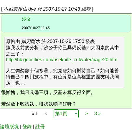
[
本帖最後由 dye 於 2007-10-27 10:43 編輯
]
沙文
2007/10/27 11:45
原帖由
抽刀斷水
於 2007-10-26 17:50 發表
據我以前的分析，沙公子你已具備反基四大因素的其中
之三了：
http://hk.geocities.com/useknife_cutwater/page20.htm
人生匆匆數十個寒暑，究竟應如何對待自己？如何能善
待自己？四川旅程中，有位算是位高權重的團友與我同
房，也 ...
很慚愧，我只具備三項，反基未算反得全面。
若然放下咗我執，咁我執啲咩好呀？
« 1
<
>
3 »
論壇版塊
|
登錄
|
註冊