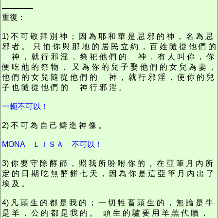
————
重復：
1) 不 可 敬 拜 別 神 ； 因 為 耶 和 華 是 忌 邪 的 神 ， 名 為 忌
邪 者 。 只 怕 你 與 那 地 的 居 民 立 約 ， 百 姓 隨 從 他 們 的
神 ， 就 行 邪 淫 ， 祭 祀 他 們 的 神 ， 有 人 叫 你 ， 你
便 吃 他 的 祭 物 ， 又 為 你 的 兒 子 娶 他 們 的 女 兒 為 妻 ，
他 們 的 女 兒 隨 從 他 們 的 神 ， 就 行 邪 淫 ， 使 你 的 兒
子 也 隨 從 他 們 的 神 行 邪 淫 。
一軛不可以！
2) 不 可 為 自 己 鑄 造 神 像 。
MONA ＬＩＳＡ 不可以！
3) 你 要 守 除 酵 節 ， 照 我 所 吩 咐 你 的 ， 在 亞 筆 月 內 所
定 的 日 期 吃 無 酵 餅 七 天 ， 因 為 你 是 這 亞 筆 月 內 出 了
埃 及 。
4) 凡 頭 生 的 都 是 我 的 ； 一 切 牲 畜 頭 生 的 ， 無 論 是 牛
是 羊 ， 公 的 都 是 我 的 。 頭 生 的 驢 要 用 羊 羔 代 贖 ，