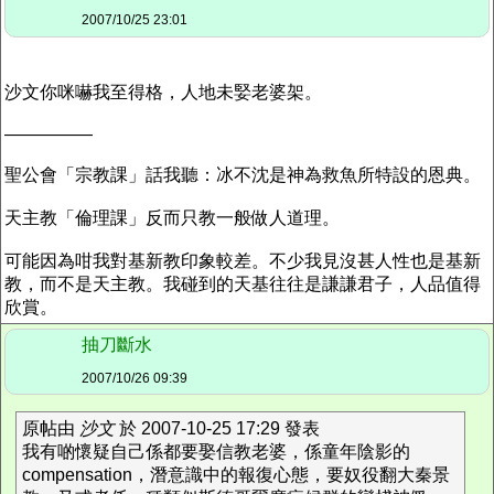
2007/10/25 23:01
沙文你咪嚇我至得格，人地未婜老婆架。
—————
聖公會「宗教課」話我聽：冰不沈是神為救魚所特設的恩典。
天主教「倫理課」反而只教一般做人道理。
可能因為咁我對基新教印象較差。不少我見沒甚人性也是基新
教，而不是天主教。我碰到的天基往往是謙謙君子，人品值得
欣賞。
抽刀斷水
2007/10/26 09:39
原帖由
沙文
於 2007-10-25 17:29 發表
我有啲懷疑自己係都要娶信教老婆，係童年陰影的
compensation，潛意識中的報復心態，要奴役翻大秦景