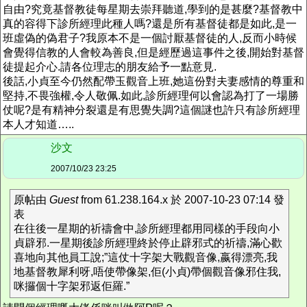
自由?究竟基督教徒每星期去崇拜聽道,學到的是甚麼?基督教中
真的容得下診所經理此種人嗎?還是所有基督徒都是如此,是一
班虛偽的偽君子?我原本不是一個討厭基督徒的人,反而小時候
會覺得信教的人會較為善良,但是經歷過這事件之後,開始對基督
徒提起介心.請各位理志的朋友給予一點意見.
後話,小貞至今仍然配帶玉觀音上班,她這份對夫妻感情的尊重和
堅持,不畏強權,令人敬佩.如此,診所經理何以會認為打了一場勝
仗呢?是有精神分裂還是有思覺失調?這個謎也許只有診所經理
本人才知道…..
沙文
2007/10/23 23:25
原帖由
Guest
from 61.238.164.x 於 2007-10-23 07:14 發
表
在往後一星期的祈禱會中,診所經理都用同樣的手段向小
貞辟邪.一星期後診所經理終於停止辟邪式的祈禱,滿心歡
喜地向其他員工說;”這仗十字架大戰觀音像,嬴得漂亮,我
地基督教犀利呀,唔使帶像架,佢(小貞)帶個觀音像邪住我,
咪攞個十字架邪返佢羅.”