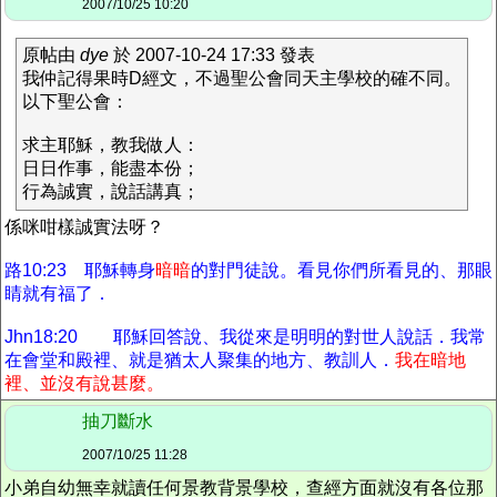
2007/10/25 10:20
原帖由
dye
於 2007-10-24 17:33 發表
我仲記得果時D經文，不過聖公會同天主學校的確不同。
以下聖公會：
求主耶穌，教我做人：
日日作事，能盡本份；
行為誠實，說話講真；
係咪咁樣誠實法呀？
路10:23 耶穌轉身
暗暗
的對門徒說。看見你們所看見的、那眼
睛就有福了．
Jhn18:20 耶穌回答說、我從來是明明的對世人說話．我常
在會堂和殿裡、就是猶太人聚集的地方、教訓人．
我在暗地
裡、並沒有說甚麼。
抽刀斷水
2007/10/25 11:28
小弟自幼無幸就讀任何景教背景學校，查經方面就沒有各位那