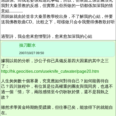
應該係。而我老婆係知道此事嘅，所以，佢表面上係企圖淡化
我對大秦景教的反感，但實際上佢所做的一切都係加深我的情
意結.............
而師妹就由於並非大秦景教學校出身，不了解我的心結，仲要
送我佛教歌曲CD。比較之下，咁樣做只会令我覺得佛教歌好听
過聖詩，我会愈來愈憎聖詩，愈來愈加深我的心結
抽刀斷水
2007/10/27 09:50
據我以前的分析，沙公子你已具備反基四大因素的其中之三
了：
http://hk.geocities.com/useknife_cutwater/page20.htm
人生匆匆數十個寒暑，究竟應如何對待自己？如何能善待自
己？四川旅程中，有位算是位高權重的團友與我同房，也逃不
過一個「情」字，兩段感情至今仍耿耿於懷，還不是我執之
故？
雖然求學黃金時期飽受蹂躪，但往事已矣，能放得下的就能自
在。