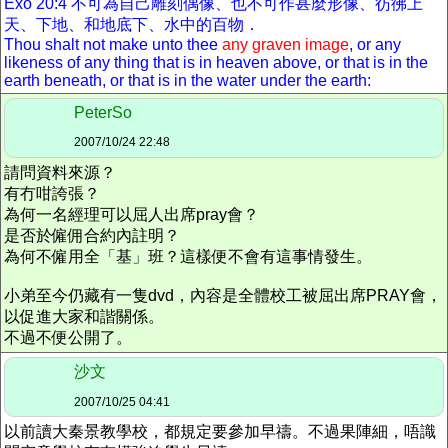
Exo 20:4 不可為自己雕刻偶像、也不可作甚麼形像、彷彿上
天、下地、和地底下、水中的百物．
Thou shalt not make unto thee
any graven image
, or any
likeness of any thing that is in heaven above, or that is in the
earth beneath, or that is in the water under the earth:
PeterSo
2007/10/24 22:48
請問資料來源？
有冇咁誇張？
為何一名經理可以屈人出席pray會？
是否於僱佣合約內註明？
為何不僱用全「基」班？這樣便不會有這事情發生。
小弟至今仍藏有一隻dvd，內容是全體校工被屈出席PRAY會，
以促進大家和諧關係。
不過不便公開了。
沙文
2007/10/25 04:41
以前讀大秦景教學校，都規定要參加早禱。不過果陣細，唔識