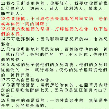
11 我 今 天 所 吩 咐 你 的 ， 你 要 謹 守 。 我 要 從 你 面 前 攆
出 亞 摩 利 人 、 迦 南 人 、 赫 人 、 比 利 洗 人 、 希 未 人 、
耶 布 斯 人 。
12 你 要 謹 慎 ， 不 可 與 你 所 去 那 地 的 居 民 立 約 ， 恐 怕
成 為 你 們 中 間 的 網 羅 ；
13 卻 要 拆 毀 他 們 的 祭 壇 ， 打 碎 他 們 的 柱 像 ， 砍 下 他
們 的 木 偶 。
14 不 可 敬 拜 別 神 ； 因 為 耶 和 華 是 忌 邪 的 神 ， 名 為 忌
邪 者 。
15 只 怕 你 與 那 地 的 居 民 立 約 ， 百 姓 隨 從 他 們 的 神
， 就 行 邪 淫 ， 祭 祀 他 們 的 神 ， 有 人 叫 你 ， 你 便 吃
他 的 祭 物 ，
16 又 為 你 的 兒 子 娶 他 們 的 女 兒 為 妻 ， 他 們 的 女 兒 隨
從 他 們 的 神 ， 就 行 邪 淫 ， 使 你 的 兒 子 也 隨 從 他 們
的 神 行 邪 淫 。
17 不 可 為 自 己 鑄 造 神 像 。
18 你 要 守 除 酵 節 ， 照 我 所 吩 咐 你 的 ， 在 亞 筆 月 內 所
定 的 日 期 吃 無 酵 餅 七 天 ， 因 為 你 是 這 亞 筆 月 內 出 了
埃 及 。
19 凡 頭 生 的 都 是 我 的 ； 一 切 牲 畜 頭 生 的 ， 無 論 是 牛
是 羊 ， 公 的 都 是 我 的 。