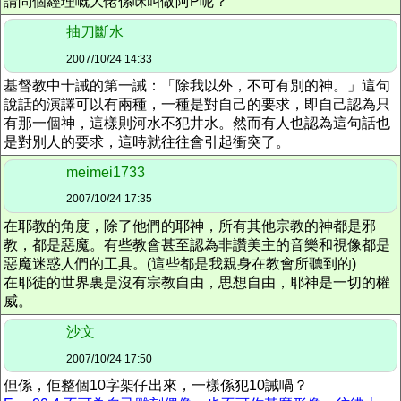
請問個經理嘅大佬係咪叫做阿P呢？
抽刀斷水
2007/10/24 14:33
基督教中十誡的第一誡：「除我以外，不可有別的神。」這句
說話的演譯可以有兩種，一種是對自己的要求，即自己認為只
有那一個神，這樣則河水不犯井水。然而有人也認為這句話也
是對別人的要求，這時就往往會引起衝突了。
meimei1733
2007/10/24 17:35
在耶教的角度，除了他們的耶神，所有其他宗教的神都是邪
教，都是惡魔。有些教會甚至認為非讚美主的音樂和視像都是
惡魔迷惑人們的工具。(這些都是我親身在教會所聽到的)
在耶徒的世界裏是沒有宗教自由，思想自由，耶神是一切的權
威。
沙文
2007/10/24 17:50
但係，佢整個10字架仔出來，一樣係犯10誡喎？