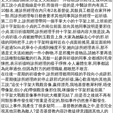
員工說小貞是痴線是中邪.而值得一提的是,中醫診所內有員工
10餘名,連診所經理在內只有2名基督徒,其餘員工都是在家拜神
一類.而診所經理每日都會要求其他同事與診所經理一起祈禱.
第二日早上,診所經理帶同一個手掌大小的十字架上班,上班前把
該十字架貼在小貞的工作崗位前面.並向其他同事說明是要邪住
小貞.當日祈禱期間,診所經理手持十字架,祈禱內容大致是說,為
小貞祈禱,小貞被她帶的玉觀音上身,大家為她驅去心中的邪.祈
禱的同時把手上的十字架時遠時近在小貞面前搖晃,最近面前時
不超過5cm.此舉令小貞感到極度不安.她向診所經理表示,那不
過是丈夫送給她的一件小飾物,不是邪魔外道物品,請她不要再造
出該種類似驅魔的行為.其餘一起參與祈禱的同事,全都感到毛骨
悚然,表示祈禱時診所經理的樣子猙獰,令人遍體生寒,同事都認
為此舉過份,但因為對方的經理職級,都敢怒不敢言.
在往後一星期的祈禱會中,診所經理都用同樣的手段向小貞辟邪.
一星期後診所經理終於停止辟邪式的祈禱,滿心歡喜地向其他員
工說;”這仗十字架大戰觀音像,嬴得漂亮,我地基督教犀利呀,唔使
帶像架,佢(小貞)帶個觀音像邪住我,咪攞個十字架邪返佢羅.”
十字架大戰觀音像事件到此大概要完結了,但是否之後就不再有
同類形事件發生呢?答案是否定的,類似事件仍然會不斷發生.
從以上事件,我產生了很多疑問……基督教的教義之中,是否完全
視其他宗教為敵人?是否基督教內容許教徒肆意踐踏其他人的