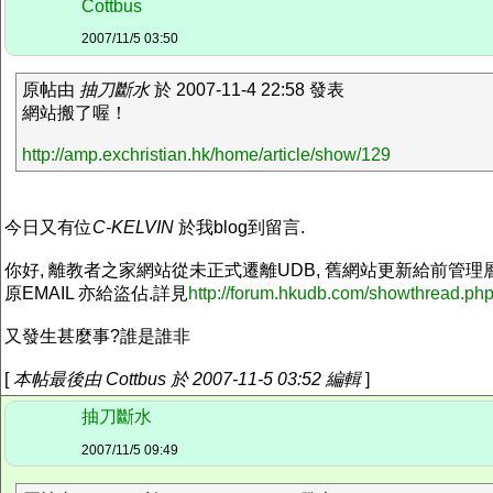
Cottbus
2007/11/5 03:50
原帖由
抽刀斷水
於 2007-11-4 22:58 發表
網站搬了喔！
http://amp.exchristian.hk/home/article/show/129
今日又有位
C-KELVIN
於我blog到留言.
你好, 離教者之家網站從未正式遷離UDB, 舊網站更新給前管理
原EMAIL 亦給盜佔.詳見
http://forum.hkudb.com/showthread.ph
又發生甚麼事?誰是誰非
[
本帖最後由 Cottbus 於 2007-11-5 03:52 編輯
]
抽刀斷水
2007/11/5 09:49