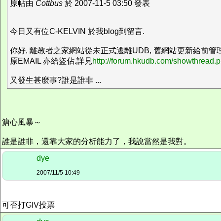
原帖由
Cottbus
於 2007-11-5 03:50 發表
今日又有位C-KELVIN 於我blog到留言.
你好, 離教者之家網站從未正式遷離UDB, 舊網站更新給前管
原EMAIL 亦給盜佔.詳見
http://forum.hkudb.com/showthread.
又發生甚麼事?誰是誰非 ...
溏心風暴～
誰是誰非，還靠大家的分析能力了，我說當然是我對。
dye
2007/11/5 10:49
可否打GIV投票