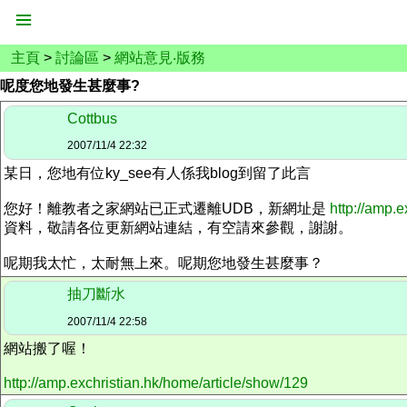
主頁
>
討論區
>
網站意見‧版務
呢度您地發生甚麼事?
Cottbus
2007/11/4 22:32
某日，您地有位ky_see有人係我blog到留了此言
您好！離教者之家網站已正式遷離UDB，新網址是
http://amp.
資料，敬請各位更新網站連結，有空請來參觀，謝謝。
呢期我太忙，太耐無上來。呢期您地發生甚麼事？
抽刀斷水
2007/11/4 22:58
網站搬了喔！
http://amp.exchristian.hk/home/article/show/129