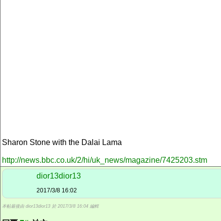
Sharon Stone with the Dalai Lama
http://news.bbc.co.uk/2/hi/uk_news/magazine/7425203.stm
dior13dior13
2017/3/8 16:02
本帖最後由 dior13dior13 於 2017/3/8 16:04 編輯