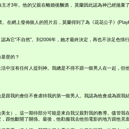
救主才3年。他的父親在離婚後酗酒， 莫蘭因此認為神已經拋棄
在網上發佈個人的照片后，莫蘭得到了為《花花公子》(Playboy
認為它“不自然”。到2006年，她才最終決定，再也不涉足色
向基督的？
生活中沒有任何人提到神。我總是不得不跟一個男人在一起，但
他是跟我約會但不會虐待我的第一個男人。我認為他會成為跟我
他美女）。這一期待部分可能是來自我父親對我的教導。儘管我
安，跟他斷開了關係。最後，他勸服我去他拍電影的地方跟他見