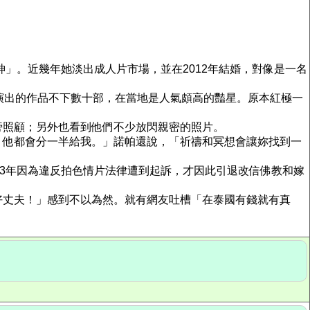
神」。近幾年她淡出成人片市場，並在2012年結婚，對像是一名
演出的作品不下數十部，在當地是人氣頗高的豔星。原本紅極一
旁照顧；另外也看到他們不少放閃親密的照片。
，他都會分一半給我。」諾帕還說，「祈禱和冥想會讓妳找到一
03年因為違反拍色情片法律遭到起訴，才因此引退改信佛教和嫁
好丈夫！」感到不以為然。就有網友吐槽「在泰國有錢就有真