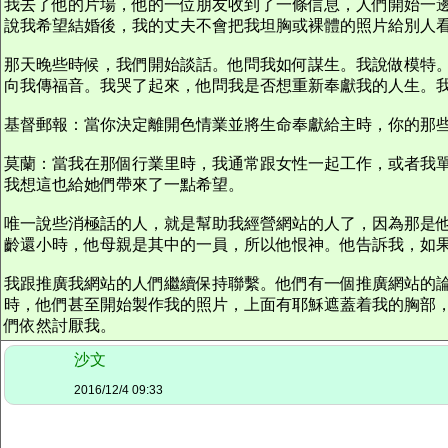
我去了他的片場，他的一位朋友收到了一條信息，人們開始一
說我希望結婚後，我的丈夫不會把我坦胸或裸體的照片給別人
那天晚些時候，我們開始談話。他問我如何謀生。我說做模特
向我傳福音。我哭了起來，他問我是否想重新奉獻我的人生。
基督郵報：當你決定離開色情業並將生命奉獻給主時，你的那
莫蘭：當我在那個行業里時，我通常跟女性一起工作，或者我
我想這也給她們帶來了一點希望。
唯一說些消極話的人，就是幫助我經營網站的人了，因為那是
齡還小時，他母親是其中的一員，所以他恨神。他告訴我，如
我跟推廣我網站的人們繼續保持聯繫。他們有一個推廣網站的
時，他們甚至開始製作我的照片，上面有耶穌遮蓋着我的胸部
們依然討厭我。
沙文
2016/12/4 09:33