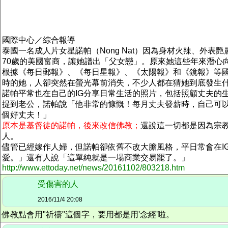
國際中心／綜合報導
泰國一名成人片女星諾帕（Nong Nat）因為身材火辣、外
70歲的美國富商，讓她譜出「父女戀」。原來她這些年來潛心
根據《每日郵報》、《每日星報》、《太陽報》和《鏡報》等國
時的她，人卻突然在螢光幕前消失，不少人都在猜她到底發生
諾帕平常也在自己的IG分享日常生活的照片，包括照顧丈夫的
提到老公，諾帕說「他非常的慷慨！每月丈夫發薪時，自己可
個好丈夫！」
原本是基督徒的諾帕，後來改信佛教；
還說這一切都是因為宗教
人。
儘管已經嫁作人婦，但諾帕卻依舊不改大膽風格，平日常會在I
愛。」還有人說「這單純就是一場商業交易罷了。」
http://www.ettoday.net/news/20161102/803218.htm
受傷害的人
2016/11/4 20:08
佛教點會用"祈禱"這個字，要用都是用'念經'啦。