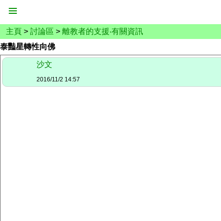
主頁
>
討論區
>
離教者的支援‧有關資訊
泰豔星轉性向佛
沙文
2016/11/2 14:57