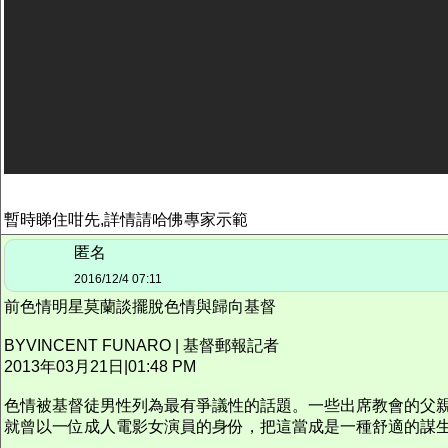
暫時睇住咁先,詳情請哈佛專家示範
匿名
2016/12/4 07:11
前色情明星莫蘭談擺脫色情與歸向基督
BYVINCENT FUNARO | 基督郵報記者
2013年03月21日|01:48 PM
色情被基督徒男性列為最有爭議性的話題。一些出席教會的父親、牧
就曾以一位成人電影女演員的身份，把這當成是一種舒適的謀生