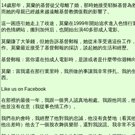
14歲那年，莫蘭的基督徒父母離了婚，那時她接受耶穌基督為
而她的母親已經越來越遠離基督教價值觀的影響了。
這一困惑引她走上了歧途，莫蘭在1999年開始追求進入色情行業。
的色情網站，搬到加州后，也開始出演40多部成人電影。
莫蘭賺了大筆錢，但她告訴基督郵報，她從未享受過這份工作，
作。莫蘭最近接受了基督郵報的採訪，談起她的生活和經歷。
基督郵報：當你還在拍成人電影時，是誰或者是什麼帶你迴轉
莫蘭：當我還在那行業里時，我所做的事讓我非常掙扎。我的
西。
Like us on Facebook
在那裡的最後一年，我跟一個男人認真地相處。我跟他同居，
他並沒有在意（我從事色情工作）。
我們在約會時，我經歷了他對我的忠誠，他沒有貪婪地（看其
他出差時）他去了一個脫衣舞俱樂部，還對我說謊。我非常不