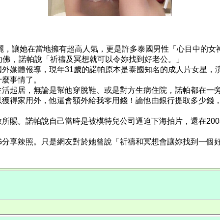
表艷麗，讓她在當地擁有超高人氣，更是許多泰國男性「心目中的女
向佛，諾帕說「祈禱及冥想就可以令妳找到好老公。」
外媒體報導，現年31歲的諾帕原本是泰國知名的成人片女星，
什麼事情了。
生活起居，無論是幫他穿脫鞋、或是對方生病住院，諾帕都在一
以獲得家用外，他還會額外給我零用錢！論他由銀行提取多少錢
所賜。諾帕說自己當時是被模特兒公司逼迫下海拍片，還在20
G分享辣照。只是網友對於她曾說「祈禱和冥想會讓妳找到一個