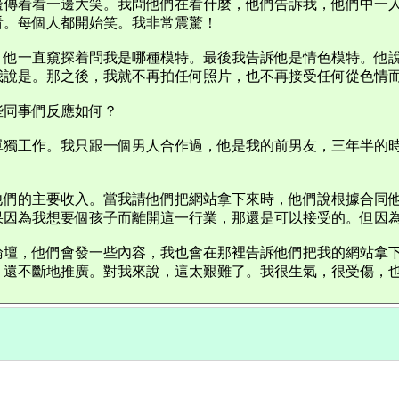
邊傳着看一邊大笑。我問他們在看什麼，他們告訴我，他們中一
看。每個人都開始笑。我非常震驚！
。他一直窺探着問我是哪種模特。最後我告訴他是情色模特。他
我說是。那之後，我就不再拍任何照片，也不再接受任何從色情
些同事們反應如何？
單獨工作。我只跟一個男人合作過，他是我的前男友，三年半的
他們的主要收入。當我請他們把網站拿下來時，他們說根據合同
果因為我想要個孩子而離開這一行業，那還是可以接受的。但因
論壇，他們會發一些內容，我也會在那裡告訴他們把我的網站拿
，還不斷地推廣。對我來說，這太艱難了。我很生氣，很受傷，