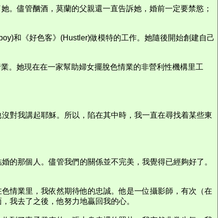
了她。儘管酗酒，莫蘭的父親還一直告訴她，婚前一定要禁慾；
)和《好色客》(Hustler)做模特的工作。她隨後開始創建自己
情行業。她現在在一家幫助婦女擺脫色情業的非營利性機構里工
他沒對我講起耶穌。所以，陷在其中時，我一直在尋找着某些東
結婚的那個人。儘管我們的關係並不完美，我覺得已經夠好了。
在色情業里，我依然期待他的忠誠。他是一位攝影師，有次（在
面，我去了之後，他努力地贏回我的心。