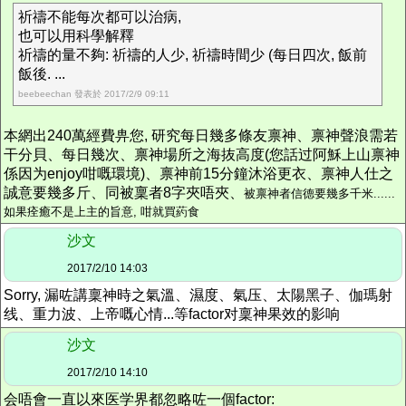
祈禱不能每次都可以治病,
也可以用科學解釋
祈禱的量不夠: 祈禱的人少, 祈禱時間少 (每日四次, 飯前
飯後. ...
beebeechan 發表於 2017/2/9 09:11
本網出240萬經費畁您, 研究每日幾多條友禀神、禀神聲浪需若
干分貝、每日幾次、禀神場所之海抜高度(您話过阿穌上山禀神
係因为enjoy咁嘅環境)、禀神前15分鐘沐浴更衣、禀神人仕之
誠意要幾多斤、同被稟者8字夾唔夾、
被禀神者信德要幾多千米......
如果痊癒不是上主的旨意, 咁就買葯食
沙文
2017/2/10 14:03
Sorry, 漏咗講稟神時之氣溫、濕度、氣压、太陽黑子、伽瑪射
线、重力波、上帝嘅心情...等factor对稟神果效的影响
沙文
2017/2/10 14:10
会唔會一直以來医学界都忽略咗一個factor: