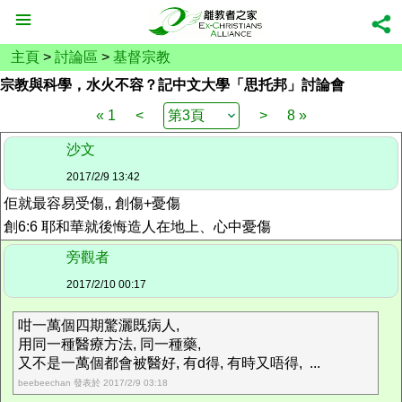
主頁
>
討論區
>
基督宗教
宗教與科學，水火不容？記中文大學「思托邦」討論會
« 1
<
>
8 »
沙文
2017/2/9 13:42
佢就最容易受傷,, 創傷+憂傷
創6:6 耶和華就後悔造人在地上、心中憂傷
旁觀者
2017/2/10 00:17
咁一萬個四期驚灑既病人,
用同一種醫療方法, 同一種藥,
又不是一萬個都會被醫好, 有d得, 有時又唔得, ...
beebeechan 發表於 2017/2/9 03:18