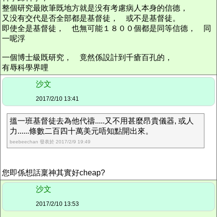
整個研究最敗筆既地方就是没有考慮病人本身的信德，
又没有交代是否全部都是基督徒， 或不是基督徒。
即使全是基督徒， 也無可能１８００個都是同等信德， 同
一呢浮
一個博士級既研究， 竟然係設計到千瘡百孔的，
有辱科學界哩
沙文
2017/2/10 13:41
搵一班基督徒去為他代禱.....又不用甚麼昂貴儀器, 或人
力......條數二百四十萬美元唔知點開出來。
beebeechan 發表於 2017/2/9 19:49
您即係想話稟神其實好cheap?
沙文
2017/2/10 13:53