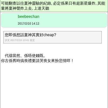
可能翻查以往稟神靈驗的紀錄, 必定係果日有超新星爆炸, 其能
量將稟神聲炸上去, 上達天聽
beebeechan
2017/2/10 14:12
您即係想話稟神其實好cheap?
沙文 2017/2/10 13:41 提交
代禱當然、係唔使錢既。
你古係舊時搞喪禮要請哭喪女來扮悲情咩！