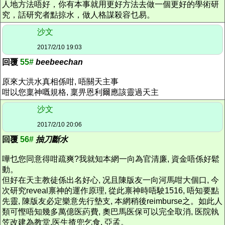
人地方法唔好，你有本事就用更好方法去做一個更好的學術研
究，話研究者點掠水，做人格謀殺容乜易。
沙文
2017/2/10 19:03
回覆
55#
beebeechan
原來大洪水真相係咁, 唔關天主事
咁以您稟神嘅規格, 稟畀恩利爾應該靈過天主
沙文
2017/2/10 20:06
回覆
56#
抽刀斷水
嘩乜您同意得咁疏爽?我就知本網一向為官清廉, 資金唔係好鬆
動。
但好在天主教徒係出名好心, 况且陳版友一向河馬咁大個口, 今
次研究reveal禀神的運作原理, 從此禀神時唔駛1516, 唔知要點
先靈, 陳版友必定樂意先行墊支, 本網稍後reimburse之。如此人
類可慳唔知幾多萬億医葯費, 奧巴馬医保可以完全取消, 医院執
笠改建為教堂,医生揸兜乞食, 亞孟。