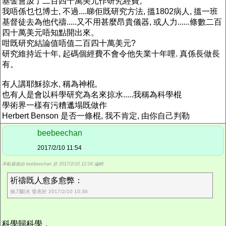
基金會汲了二百四十萬美元作研究經費。
我唔係乜乜博士, 不過....睇佢既研究方法, 搵1802病人, 搵一班
基督徒去為他代禱.....又不用甚麼昂貴儀器, 或人力......條數二百
四十萬美元唔知點開出來。
咁既研究結論值唔值二百四十萬美元?
研究維持近十年, 起碼個經費不會令他失業十年哩. 真係長做長
有。
有人講耶穌掠水, 稱為神棍,
也有人是會以科學研究為名來掠水.....我稱為科學棍
學術界一樣有污糟邋塌既做作
Herbert Benson 是否一條棍, 我不肯定, 由你自己判勒
beebeechan
2017/2/10 11:54
本帖最後由 beebeechan 於 2017/2/10 12:04 編輯
祈禱既人愈多愈弊：
抽刀斷水 發表於 2017/2/10 10:36
科學歸科學，