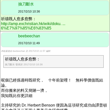
抽刀斷水
2017/2/10 10:36
祈禱既人愈多愈弊：
http://amp.exchristian.hk/wiki/doku. ...
6%E7%97%85%E6%83%85
beebeechan
2017/2/10 11:49
本帖最後由 beebeechan 於 2017/2/10 11:57 編輯
祈禱既人愈多愈弊：
抽刀斷水 發表於 2017/2/10 10:36
呢個已經係過時既研究， 十年前架哩！ 無科學價值既結
論。
而你搬來的料又簡陋一濟，
我知既比你更詳細
主持研究的 Dr. Herbert Benson 便因為這項研究成功由譚普頓