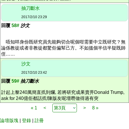
抽刀斷水
2017/2/10 23:29
回覆
58#
沙文
唔知咩身份既研究員先能夠切合呢個咁需要中立既研究？無
論係教徒或者非教徒都驚佢偏幫己方。不如搵個半信半疑既師
侄……
沙文
2017/2/10 23:42
回覆
59#
抽刀斷水
計起上黎240萬簡直扺到爛, 若將研究成果賣畀Donald Trump,
ask for 240億佢都話扺!陳版友呢壇嘢做得過有突
« 1
<
>
8 »
論壇版塊
|
登錄
|
註冊