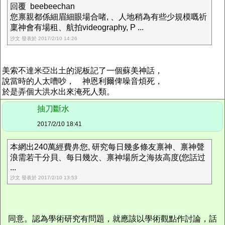
回覆 beebeechan
您禀親都係細眉細眼場合啫, 、人地稍為有些少規模嘅祈
稟神會有場租、航拍videography, P ...
沙文 發表於 2017/2/10 14:26
美索不達米亞出土的泥板記了一個蘇美神話，
說當時的人太嘈吵， 神恩利爾俾噪音煩死，
於是弄個大洪水出來淹死人類。
抽刀斷水
2017/2/10 18:41
本網出240萬經費畁您, 研究每日幾多條友禀神、禀神聲
浪需若干分貝、每日幾次、禀神場所之海抜高度(您話过
...
沙文 發表於 2017/2/10 13:53
同意。認為學術研究有問題，就應該以學術觀點作討論，話