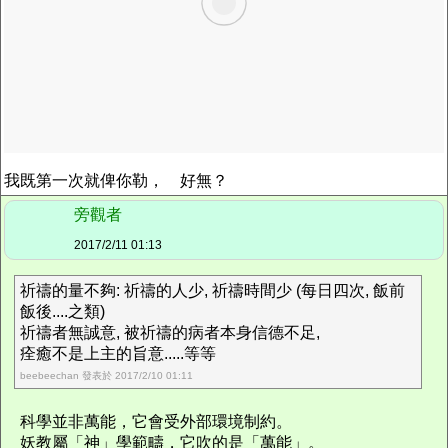
我既第一次就俾你勒， 好無？
旁觀者
2017/2/11 01:13
祈禱的量不夠: 祈禱的人少, 祈禱時間少 (每日四次, 飯前
飯後....之類)
祈禱者無誠意, 被祈禱的病者本身信德不足,
痊癒不是上主的旨意.....等等
beebeechan 發表於 2017/2/10 01:11
科學並非萬能，它會受外部環境制約。
妖教屬「神」學範疇，它吹的是「萬能」。