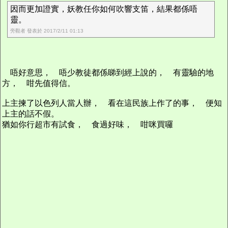
因而更加證實，妖教任你如何吹響支笛，結果都係唔
靈。
旁觀者 發表於 2017/2/11 01:13
唔好意思， 唔少教徒都係睇到經上說的， 有靈驗的地
方， 咁先值得信。
上主揀了以色列人當人辦， 看在這民族上作了的事， 便知
上主的話不假。
猶如你行超市有試食， 食過好味， 咁咪買囉