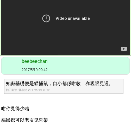
beebeechan
2017/5/19 00:42
知識基礎便是貓捕鼠，自小都係咁教，亦親眼見過。
抽刀斷水 發表於 2017/5/19 00:01
咁你見得少唶
貓鼠都可以老友鬼鬼架