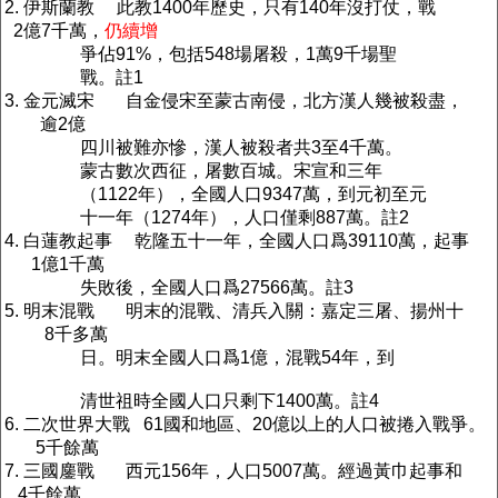
2. 伊斯蘭教 此教1400年歷史，只有140年沒打仗，戰
2億7千萬，
仍續增
爭佔91%，包括548場屠殺，1萬9千場聖
戰。註1
3. 金元滅宋 自金侵宋至蒙古南侵，北方漢人幾被殺盡，
逾2億
四川被難亦慘，漢人被殺者共3至4千萬。
蒙古數次西征，屠數百城。宋宣和三年
（1122年），全國人口9347萬，到元初至元
十一年（1274年），人口僅剩887萬。註2
4. 白蓮教起事 乾隆五十一年，全國人口爲39110萬，起事
1億1千萬
失敗後，全國人口爲27566萬。註3
5. 明末混戰 明末的混戰、清兵入關：嘉定三屠、揚州十
8千多萬
日。明末全國人口爲1億，混戰54年，到
清世祖時全國人口只剩下1400萬。註4
6. 二次世界大戰 61國和地區、20億以上的人口被捲入戰爭。
5千餘萬
7. 三國鏖戰 西元156年，人口5007萬。經過黃巾起事和
4千餘萬