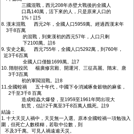
三國混戰，西元208年赤壁大戰後的全國人
口爲140萬，活下來的人，只是原來人口的
1%！註5
8. 漢末混戰 西元2年，全國人口5959萬。經過西漢末年
3千8百萬
的混戰，到東漢初的西元57年，人口只剩
下2100萬。註6
9. 安史之亂 西元755年，全國人口5292萬，到760年，
近3千6百萬
全國人口僅餘1699萬。註7
10. 隋朝役民 楊廣修宮殿、開運河、三征高麗。隋末、唐
3千3百萬
初的軍閥混戰。註8
11.全國蝗禍 五十年代，中國下令消滅啄食穀物的麻雀，
2千至3千8 百萬
造成蝗蟲大爆發，至1959至1961年間出現大
飢荒，估計2千萬至3千8百萬人餓死。註9
結論：
1. 十大天災人禍中，天災無一入選。原本全國蝗禍一項勉強入
圍，但死亡人數模糊，若取中位數，則
不及3千萬。可見人禍遠逾天災。