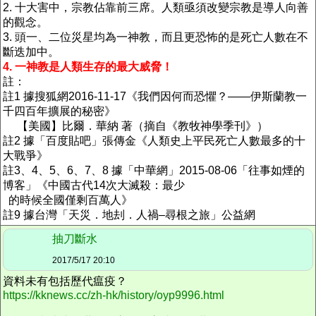
2. 十大害中，宗教佔靠前三席。人類亟須改變宗教是導人向善
的觀念。
3. 頭一、二位災星均為一神教，而且更恐怖的是死亡人數在不
斷迭加中。
4. 一神教是人類生存的最大威脅！
註：
註1 據搜狐網2016-11-17《我們因何而恐懼？——伊斯蘭教一
千四百年擴展的秘密》
【美國】比爾．華納 著（摘自《教牧神學季刊》）
註2 據「百度貼吧」張傳金《人類史上平民死亡人數最多的十
大戰爭》
註3、4、5、6、7、8 據「中華網」2015-08-06「往事如煙的
博客」《中國古代14次大滅殺：最少
的時候全國僅剩百萬人》
註9 據台灣「天災．地刦．人禍–尋根之旅」公益網
抽刀斷水
2017/5/17 20:10
資料未有包括歷代瘟疫？
https://kknews.cc/zh-hk/history/oyp9996.html