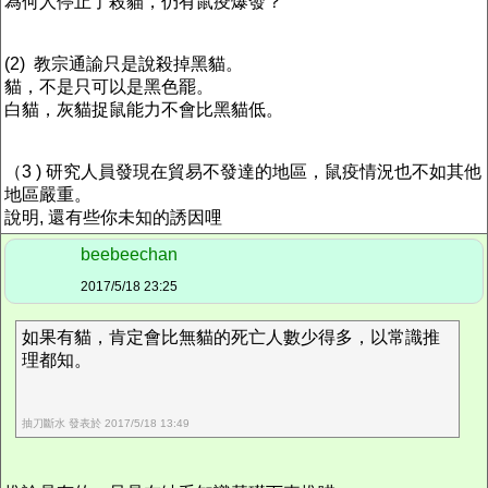
為何人停止了殺貓，仍有鼠疫爆發？
(2) 教宗通諭只是說殺掉黑貓。
貓，不是只可以是黑色罷。
白貓，灰貓捉鼠能力不會比黑貓低。
（3 ) 研究人員發現在貿易不發達的地區，鼠疫情況也不如其他
地區嚴重。
說明, 還有些你未知的誘因哩
beebeechan
2017/5/18 23:25
如果有貓，肯定會比無貓的死亡人數少得多，以常識推
理都知。
抽刀斷水 發表於 2017/5/18 13:49