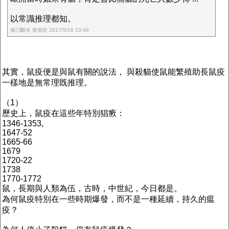
以常識推理都知。
抽刀斷水 發表於 2017/5/18 13:49
其實，鼠疫便是與鼠有關的說法， 與殺貓使鼠能繁殖助長鼠疫
一樣地是無常理既推理。
（1）
歷史上，鼠疫在這些年特別猖瘚：
1346-1353,
1647-52
1665-66
1679
1720-22
1738
1770-1772
鼠，長期與人類為伍，古時，中世紀，今日都是。
為何鼠疫特別在一些時期爆發，而不是一種延續，持久的瘟
疫？