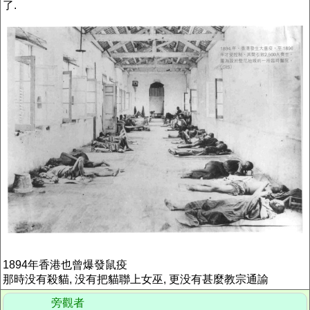
了.
1894年香港也曾爆發鼠疫
那時没有殺貓, 没有把貓聯上女巫, 更没有甚麼教宗通諭
旁觀者