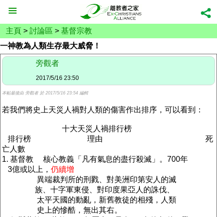
主頁
>
討論區
>
基督宗教
一神教為人類生存最大威脅！
旁觀者
2017/5/16 23:50
本帖最後由 旁觀者 於 2017/5/16 23:54 編輯
若我們將史上天災人禍對人類的傷害作出排序，可以看到：
十大天災人禍排行榜
排行榜 理由 死
亡人數
1. 基督教 核心教義「凡有氣息的盡行殺滅」。700年
3億或以上，
仍續增
異端裁判所的刑戮、對美洲印第安人的滅
族、十字軍東侵、對印度果亞人的誅伐、
太平天國的動亂，新舊教徒的相殘，人類
史上的慘酷，無出其右。