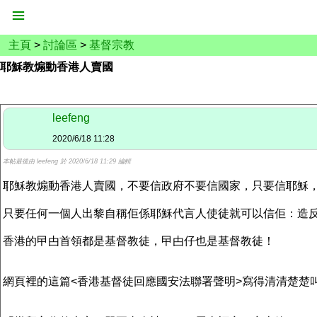
主頁
>
討論區
>
基督宗教
耶穌教煽動香港人賣國
leefeng
2020/6/18 11:28
本帖最後由 leefeng 於 2020/6/18 11:29 編輯
耶穌教煽動香港人賣國，不要信政府不要信國家，只要信耶穌
只要任何一個人出黎自稱佢係耶穌代言人使徒就可以信佢：造
香港的曱甴首領都是基督教徒，曱甴仔也是基督教徒！
網頁裡的這篇<香港基督徒回應國安法聯署聲明>寫得清清楚楚