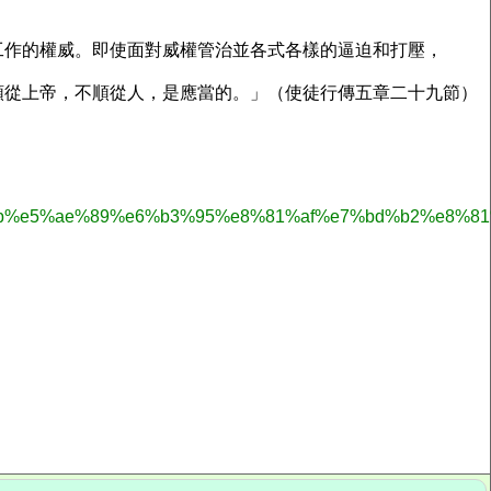
工作的權威。即使面對威權管治並各式各樣的逼迫和打壓，
順從上帝，不順從人，是應當的。」（使徒行傳五章二十九節）
8b%e5%ae%89%e6%b3%95%e8%81%af%e7%bd%b2%e8%81%