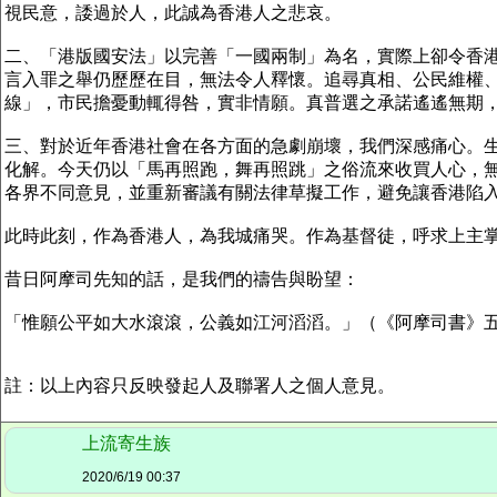
視民意，諉過於人，此誠為香港人之悲哀。
二、「港版國安法」以完善「一國兩制」為名，實際上卻令香
言入罪之舉仍歷歷在目，無法令人釋懷。追尋真相、公民維權
線」，市民擔憂動輒得咎，實非情願。真普選之承諾遙遙無期
三、對於近年香港社會在各方面的急劇崩壞，我們深感痛心。
化解。今天仍以「馬再照跑，舞再照跳」之俗流來收買人心，
各界不同意見，並重新審議有關法律草擬工作，避免讓香港陷
此時此刻，作為香港人，為我城痛哭。作為基督徒，呼求上主
昔日阿摩司先知的話，是我們的禱告與盼望：
「惟願公平如大水滾滾，公義如江河滔滔。」（《阿摩司書》五
註：以上內容只反映發起人及聯署人之個人意見。
上流寄生族
2020/6/19 00:37