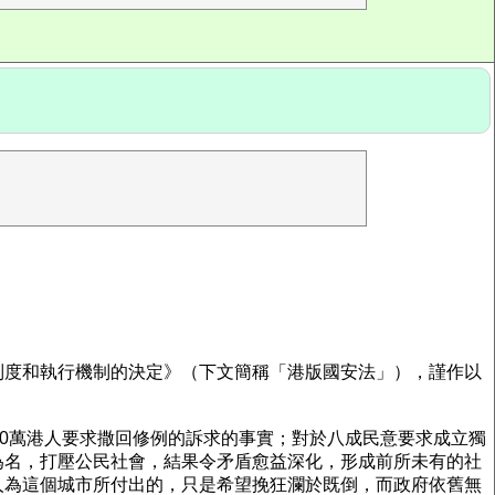
制度和執行機制的決定》（下文簡稱「港版國安法」），謹作以
00萬港人要求撒回修例的訴求的事實；對於八成民意要求成立獨
為名，打壓公民社會，結果令矛盾愈益深化，形成前所未有的社
人為這個城市所付出的，只是希望挽狂瀾於既倒，而政府依舊無