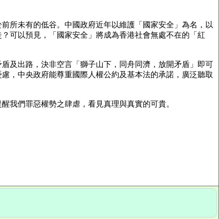
於前所未有的低谷。中國政府近年以維護「國家安全」為名，以
徒？可以預見，「國家安全」將成為香港社會無處不在的「紅
矛盾及出路，決非空言「獅子山下，同舟同濟，放開矛盾」即可
憂慮，中央政府能尊重國際人權公約及基本法的承諾，廣泛聽取
提醒我們罪惡權勢之肆虐，看見真理與真實的可貴。