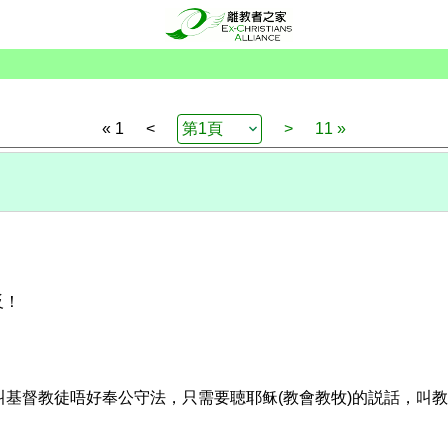
« 1
<
>
11 »
，
反！
叫基督教徒唔好奉公守法，只需要聴耶稣(教會教牧)的説話，叫