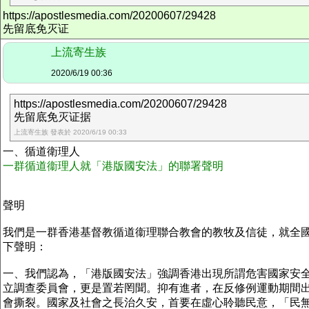
https://apostlesmedia.com/20200607/29428
先留底免灭证
上流寄生族
2020/6/19 00:36
https://apostlesmedia.com/20200607/29428
先留底免灭证据
上流寄生族 發表於 2020/6/19 00:33
一、循道衛理人
一群循道衞理人就「港版國安法」的聯署聲明
聲明
我們是一群香港基督教循道衞理聯合教會的教牧及信徒，就全
下聲明：
一、我們認為，「港版國安法」強調香港出現所謂危害國家安全
立調查委員會，更是置若罔聞。抑有進者，在反修例運動期間
會撕裂。國家及社會之長治久安，首要在虛心聆聽民意，「民