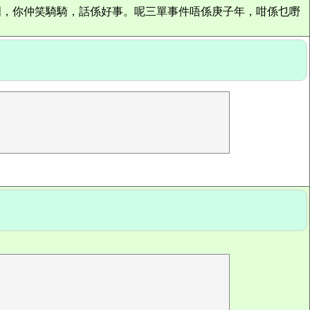
俄國，你仲笑騎騎，話係好事。呢三單事件唔係庚子年，咁係乜嘢