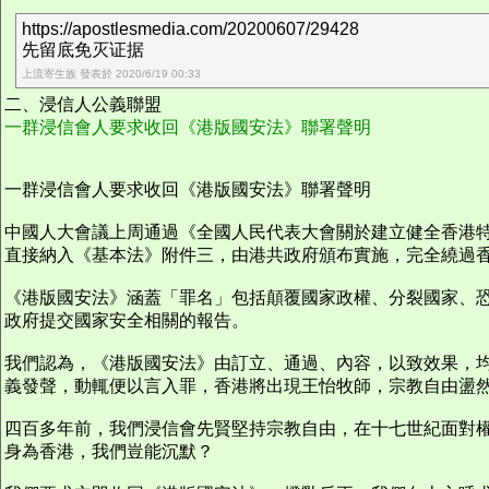
https://apostlesmedia.com/20200607/29428
先留底免灭证据
上流寄生族 發表於 2020/6/19 00:33
二、浸信人公義聯盟
一群浸信會人要求收回《港版國安法》聯署聲明
一群浸信會人要求收回《港版國安法》聯署聲明
中國人大會議上周通過《全國人民代表大會關於建立健全香港特
直接納入《基本法》附件三，由港共政府頒布實施，完全繞過
《港版國安法》涵蓋「罪名」包括顛覆國家政權、分裂國家、
政府提交國家安全相關的報告。
我們認為，《港版國安法》由訂立、通過、內容，以致效果，
義發聲，動輒便以言入罪，香港將出現王怡牧師，宗教自由盪
四百多年前，我們浸信會先賢堅持宗教自由，在十七世紀面對
身為香港，我們豈能沉默？