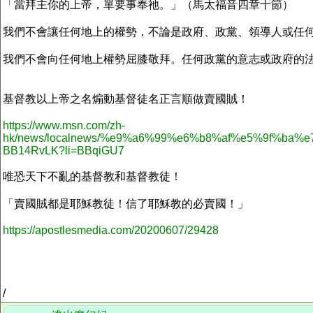
「當拜主你的上帝，單要事奉祂。」（馬太福音四章十節）
我們不會讓任何地上的權勢，不論是政府、政黨、領導人或任
我們不會向任何地上權勢屈膝敬拜。任何政黨的意志或政府的
基督教以上帝之名煽動基督徒名正言順做賣國賊！
https://www.msn.com/zh-
hk/news/localnews/%e9%a6%99%e6%b8%af%e5%9f%b
BB14RvLK?li=BBqiGU7
唯恐天下不亂的基督教和基督教徒！
「賣國賊都是耶穌教徒！信了耶穌教的必賣國！」
https://apostlesmedia.com/20200607/29428
/