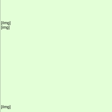
[/img]
[img]
[/img]