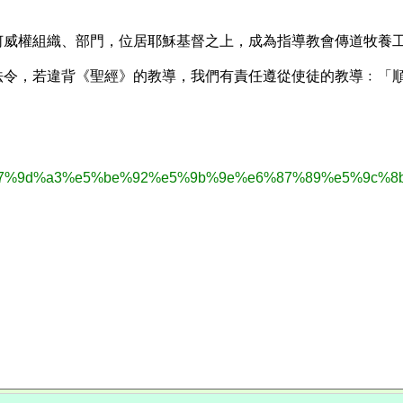
何威權組織、部門，位居耶穌基督之上，成為指導教會傳道牧養
法令，若違背《聖經》的教導，我們有責任遵從使徒的教導﹕「
a%e7%9d%a3%e5%be%92%e5%9b%9e%e6%87%89%e5%9c%