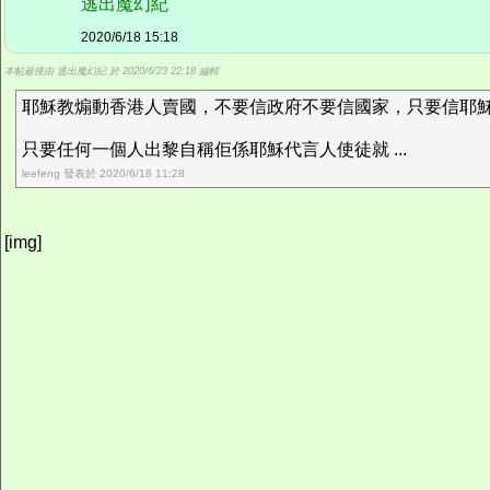
逃出魔幻紀
2020/6/18 15:18
本帖最後由 逃出魔幻紀 於 2020/6/23 22:18 編輯
耶穌教煽動香港人賣國，不要信政府不要信國家，只要信耶
只要任何一個人出黎自稱佢係耶穌代言人使徒就 ...
leefeng 發表於 2020/6/18 11:28
[img]