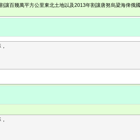
9年割讓百幾萬平方公里東北土地以及2013年割讓唐努烏梁海俾
穌，
穌，