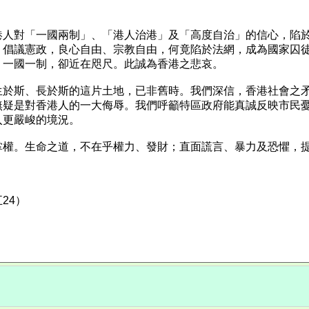
港人對「一國兩制」、「港人治港」及「高度自治」的信心，陷
、倡議憲政，良心自由、宗教自由，何竟陷於法網，成為國家囚
，一國一制，卻近在咫尺。此誠為香港之悲哀。
生於斯、長於斯的這片土地，已非舊時。我們深信，香港社會之
無疑是對香港人的一大侮辱。我們呼籲特區政府能真誠反映市民
入更嚴峻的境況。
掌權。生命之道，不在乎權力、發財；直面謊言、暴力及恐懼，
24）