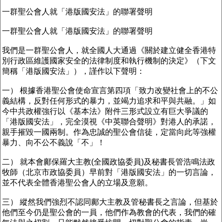
一群聖公會人就「港版國安法」的聯署聲明
一群聖公會人就「港版國安法」的聯署聲明
我們是一群聖公會人，就全國人大通過《關於建立健全香港特
別行政區維護國家安全的法律制度和執行機制的決定》（下文
簡稱「港版國安法」），謹作以下聲明：
一） 根據香港聖公會使命宣言第四項「致力改變社會上的不公
義結構，反對任何形式的暴力，並竭力追求和平與共融。」如
今中共政權強行以《基本法》附件三形式設立有巨大爭議的
「港版國安法」，完全漠視《中英聯合聲明》對港人的承諾，
親手摧毀一國兩制。作為忠誠的聖公會信徒，定當向此等強權
暴力、向不公不義說「不」！
二） 就本會鄺保羅大主教(全國政協委員)及秘書長管浩鳴法政
牧師（北京市政協委員）早前對「港版國安法」的一切言論，
並不代表全體香港聖公會人的立場及意願。
三） 縱然我們強烈不認同鄺大主教及管秘書長之言論，但基於
他們至今仍是聖公會的一員，他們作為教會的代表，我們的確