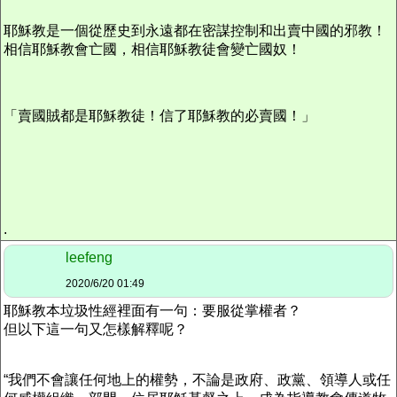
耶穌教是一個從歷史到永遠都在密謀控制和出賣中國的邪教！
相信耶穌教會亡國，相信耶穌教徒會變亡國奴！
「賣國賊都是耶穌教徒！信了耶穌教的必賣國！」
.
leefeng
2020/6/20 01:49
耶穌教本垃圾性經裡面有一句：要服從掌權者？
但以下這一句又怎樣解釋呢？
“我們不會讓任何地上的權勢，不論是政府、政黨、領導人或任