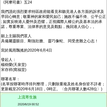
《阿摩司書》五24
我們謹此强烈要求特區政府能看見和聽見港人各方面的訴求及
早回心轉意 ; 敬重神的家和愛民如己 ; 施政不偏不倚、公平公正
; 如實反映港人憂忡及恐懼，正視國際人權公約及基本法的承
諾，尊重專業、法律界的意見及觀點，挽回港人信心，。
願上主賜我們眾人
具備屬靈眼目、剛強壯膽、 靈巧像蛇、 同受患難之心志！
寫於風雨飄搖的2020年6月4日
發起人：
楊樹榮(天泉堂)
宋存祥(窩福堂)
聯署名單：
(名單按聯署時序排列整理，只删除重複及姓名身份皆不詳者；
更新截至2020年6月18日，0時正。〈合共聯署人數428位〉)
上流寄生族
2020/6/19 00:52