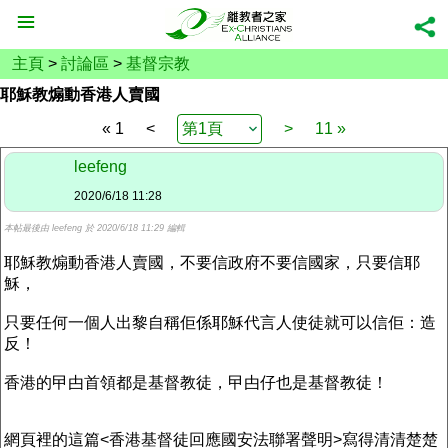
主頁
>
討論區
>
基督宗教
耶穌教煽動香港人賣國
« 1
<
>
11 »
leefeng
2020/6/18 11:28
本帖最後由 leefeng 於 2020/6/18 11:29 編輯
耶穌教煽動香港人賣國，不要信政府不要信國家，只要信耶
穌，
只要任何一個人出黎自稱佢係耶穌代言人使徒就可以信佢：造
反！
香港的曱甴首領都是基督教徒，曱甴仔也是基督教徒！
網頁裡的這篇<香港基督徒回應國安法聯署聲明>寫得清清楚楚