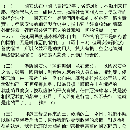
（一） 國安法在中國已實行27年，劣跡斑斑，不斷用來打
壓、懲治異見人士、維權人士、揭露社會真相人士，使政府的
濫權合法化。「國家安全」是我們所重視的，卻必須「循名責
實」，從國安法的細節與歷史中，指出它「好像粉飾的墳墓，
外面好看，裡面卻裝滿了死人的骨頭和一切的污穢」（太二十
三27），侵犯國民的基本權利和自由。「作官的原不是叫行善
的懼怕，乃是叫作惡的懼怕。」（羅十三3）但國安法卻使行
善的懼怕，所以它並不是神的用人，於人有損，空空地佩劍，
無法使惡者懼怕；卻使義人蒙冤，刑罰那行善的。
（二） 港版國安法「項莊舞劍，意在沛公」，以國家安全
之名，破壞一國兩制，剝奪港人應有的人身自由、權利等，侵
犯言論自由、宗教自由、良心自由。基督徒雖然奉公守法，卻
愛鄰如己，不應獨善其身，以為只須「順服在上有權柄的」，
就能苟且偷安，換取虛假的平安喜樂。任由惡法肆虐，就是變
相恨惡我們的鄰舍；並且，「人若知道行善，卻不去行，這就
是他的罪了。」（雅四17）
（三） 耶穌基督是再來的王、救贖的主。今日，我們不應
以順服掌權者為藉口，掩飾我們對專制政權的恐懼、對既得利
益的執迷。我們應該以天國的倫理來批判當前的國家問題，公