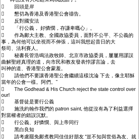
 回頭是岸
 懇切為香港及香港聖公會禱告。
 反對國安法
 「行公義， 好憐憫，存謙卑嘅心」。
 作為鄺大主教、全國政協委員，面對不公平、不公義的
事，為何他可以坐視而不伸張，這叫我想起昔日的大
祭司、法利賽人。
 秘書長管浩鳴法政牧師、北京市政協委員，屢屢用謬誤
曲解聖經真理的道，向市民和教友發表悖謬言論，去
叫神的道、香港聖公會蒙羞。
 請他們不要讓香港聖公會繼續這樣沈淪 下去，像主耶穌
當年的公會一樣。阿們。"
 The Godhead & His Church reject the state control over
our!
 基督徒是要行公義
 施洗約翰作我們的 patron saint, 他從沒有為了利益選擇
對當權者的錯誤沉默。
 行公義、好憐憫、與上帝同行
 黑白良知
 請考慮罷免鄺煮教同佳佳好朋友 “豈不知與世俗為友、就