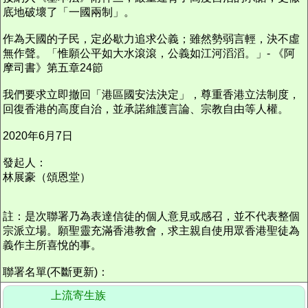
底地破壞了「一國兩制」。
作為天國的子民，定必歇力追求公義；雖然勢弱言輕，決不虛
無作聲。「惟願公平如大水滾滾，公義如江河滔滔。」- 《阿
摩司書》第五章24節
我們要求立即撤回「港區國安法決定」，尊重香港立法制度，
回復香港的高度自治，並承諾維護言論、宗教自由等人權。
2020年6月7日
發起人：
林展豪（頌恩堂）
註：是次聯署乃為表達信徒的個人意見或感召，並不代表整個
宗派立場。願聖靈充滿香港教會，求主親自使用眾香港聖徒為
義作主所喜悅的事。
聯署名單(不斷更新)：
上流寄生族