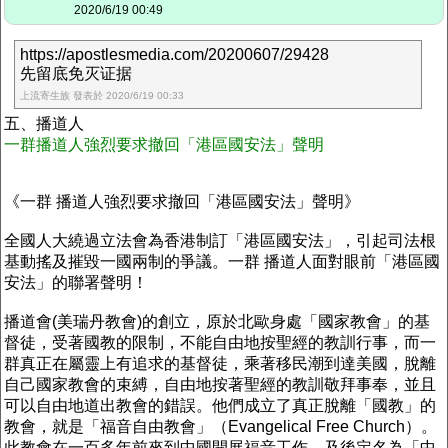
2020/6/19 00:49
https://apostlesmedia.com/20200607/29428
先留底免灭证据
上流寄生族 發表於 2020/6/19 00:33
五、播道人
一群播道人強烈要求撤回「港區國安法」聲明
《一群 播道人強烈要求撤回「港區國安法」聲明》
全國人大繞過立法會為香港制訂「港區國安法」，引起司法根
基動搖及摧毀一國兩制的爭議。一群 播道人面對眼前「港區國
安法」的聯署聲明！
播道會(美瑞丹教會)的創立，原於北歐身處「國家教會」的基
督徒，受著國教的限制，不能自由地按聖經的教訓行事，而一
群真正在屬靈上有追求的基督徒，乘著移民潮到達美國，脫離
自己國家教會的束縛，自由地按著聖經的教訓敬拜事奉，並且
可以自由地道出教會的錯誤。他們成立了真正脫離「國教」的
教會，就是「福音自由教會」（Evangelical Free Church）。
此教會在一百多年前來到中國開展福音工作，及後定名為「中