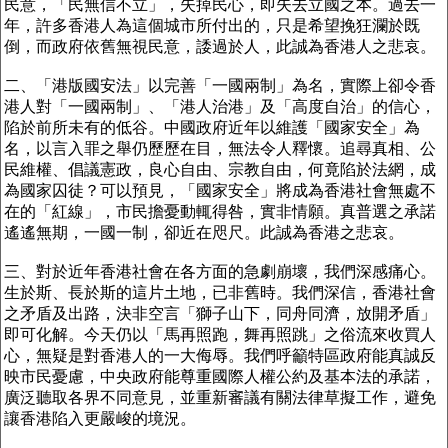
民意，「民無信不立」，失掉民心，即失去立國之本。過去一
年，許多香港人為這個城市所付出的，只是希望挽狂瀾於既
倒，而政府依舊無視民意，諉過於人，此誠為香港人之悲哀。
二、「港版國安法」以完善「一國兩制」為名，實際上卻令香
港人對「一國兩制」、「港人治港」及「高度自治」的信心，
陷於前所未有的低谷。中國政府近年以維護「國家安全」為
名，以言入罪之舉仍歷歷在目，無法令人釋懷。追尋真相、公
民維權、倡議憲政，良心自由、宗教自由，何竟陷於法網，成
為國家囚徒？可以預見，「國家安全」將成為香港社會無處不
在的「紅線」，市民擔憂動輒得咎，實非情願。真普選之承諾
遙遙無期，一國一制，卻近在咫尺。此誠為香港之悲哀。
三、對於近年香港社會在各方面的急劇崩壞，我們深感痛心。
生於斯、長於斯的這片土地，已非舊時。我們深信，香港社會
之矛盾及出路，決非空言「獅子山下，同舟同濟，放開矛盾」
即可化解。今天仍以「馬再照跑，舞再照跳」之俗流來收買人
心，無疑是對香港人的一大侮辱。我們呼籲特區政府能真誠反
映市民憂慮，中央政府能尊重國際人權公約及基本法的承諾，
廣泛聽取各界不同意見，並重新審議有關法律草擬工作，避免
讓香港陷入更嚴峻的境況。