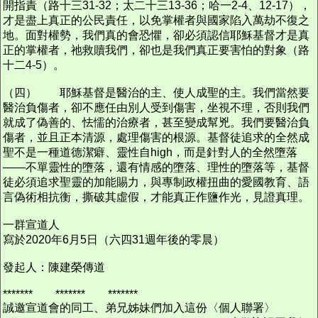
開指責（路十三31-32；太二十三13-36；哈一2-4、12-17），
才是盡上真正的公民責任，以免掌權者與國家陷入萬劫不復之
地。面對權勢，我們真的會恐懼，卻必須認信耶穌基督才是真
正的掌權者，祂救贖我們，卻也是我們真正要害怕的對象（路
十二4-5）。
（四） 耶穌基督是醫治的主、使人成聖的主。我們當然要
醫治負傷者，卻不應任由別人受到傷害，坐視不理，否則我們
就成了偽善的、怯懦的治療者，甚至變成幫兇。我們要醫治負
傷者，並且正本清源，處理傷害的根源。基督徒追求的全然成
聖不是一種道德潔癖、靈性自high，而是針對人的全然墮落
——不單靈性的墮落，還有情感的墮落、理性的墮落等，基督
徒必須追求聖靈的加能賜力，與專制政權扭曲的愛國教育、語
言偽術相抗衡，撕破其虛假，才能真正作鹽作光，見證真理。
一群宣道人
寫於2020年6月5日（六四31週年後的零晨）
發起人：陳建榮傳道
******* ******* *******
誠邀宣道會的同工、弟兄姊妹們加入這份〈個人聯署〉