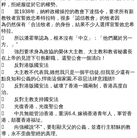
粹，拒絕服從於它的權勢。
 當1938年，納粹政權操控的教會下達指令，要求所有新
教牧者宣誓效忠希特拉時，很多「認信教會」的牧者因
為仍然保有「合法牧者」的身份，結果不少人選擇宣誓效忠希
特拉。
 所以潘霍華認為，根本沒有「中立」：「他們屬於另一
方。」"
 強烈要求身為政協的榮休大主教、大主教和教省秘書長
在上帝的見證下引咎辭職， 還聖公會一個清白！
 反對港版國安法
 大主教不代表我,雖然我只是一個平信徒,但我至少還有一
點良知和公義的心,悍衛這個家園,不容惡法肆意踐踏!!
 反對港版國安法，破壞了香港一國兩制，香港高度自
治。
 反對主教支持國安法
 光復香港，光復聖公會
 中共無能管治香港，重演6.4, 嫁禍香港青年人，軍管香
港，顛覆香港福址。
 向強權說“不”，要彰顯天父的公義，並遵行主耶穌的教
導，永不歪曲聖經的真理。