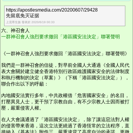
https://apostlesmedia.com/20200607/29428
先留底免灭证据
上流寄生族 發表於 2020/6/19 00:33
六、神召會人
一群神召會人強烈要求撤回「港區國安法決定」聯署聲明
《一群神召會人強烈要求撤回「港區國安法決定」聯署聲明》
我們是一群神召會的信徒，對早前全國人大通過《全國人民代
表大會關於建立健全香港特別行政區維護國家安全的法律制度
和執行機制的決定（草案）》（下稱「港區國安法決定」），
聯合作出以下的呼籲：
內地國安法實行多年，中共政權借「危害國家安全」的名目，
打壓異見人士，更干預了宗教自由，有不少宗教人士因而被打
壓，嚴重侵害人權。
在人大會議通過了「港區國安法決定」，除了讓這惡法對人權
的侵害帶來香港，這次立法更繞過了香港恆常的立法程序，直
接納入《基本法》附件三，嚴重違背了高度自治的承諾，更徹