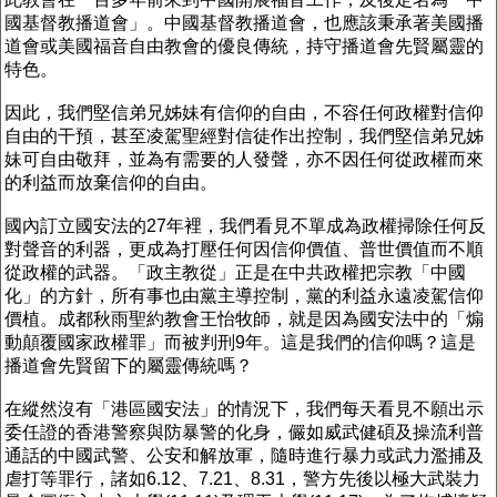
國基督教播道會」。中國基督教播道會，也應該秉承著美國播
道會或美國福音自由教會的優良傳統，持守播道會先賢屬靈的
特色。
因此，我們堅信弟兄姊妹有信仰的自由，不容任何政權對信仰
自由的干預，甚至凌駕聖經對信徒作出控制，我們堅信弟兄姊
妹可自由敬拜，並為有需要的人發聲，亦不因任何從政權而來
的利益而放棄信仰的自由。
國內訂立國安法的27年裡，我們看見不單成為政權掃除任何反
對聲音的利器，更成為打壓任何因信仰價值、普世價值而不順
從政權的武器。「政主教從」正是在中共政權把宗教「中國
化」的方針，所有事也由黨主導控制，黨的利益永遠凌駕信仰
價植。成都秋雨聖約教會王怡牧師，就是因為國安法中的「煽
動顛覆國家政權罪」而被判刑9年。這是我們的信仰嗎？這是
播道會先賢留下的屬靈傳統嗎？
在縱然沒有「港區國安法」的情況下，我們每天看見不願出示
委任證的香港警察與防暴警的化身，儼如威武健碩及操流利普
通話的中國武警、公安和解放軍，隨時進行暴力或武力濫捕及
虐打等罪行，諸如6.12、7.21、8.31，警方先後以極大武裝力