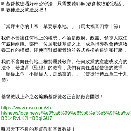
叫基督教徒唔好奉公守法，只需要聴耶稣(教會教牧)的説話，
叫教徒造反就造反吧！
「當拜主你的上帝，單要事奉祂。」（馬太福音四章十節）
我們不會讓任何地上的權勢，不論是政府、政黨、領導人或任
何威權組織、部門，位居耶穌基督之上，成為指導教會傳道牧
養工作的權威。即使面對威權管治並各式各樣的逼迫和打壓，
我們不會向任何地上權勢屈膝敬拜。任何政黨的意志或政府的
法令，若違背《聖經》的教導，我們有責任遵從使徒的教導﹕
「順從上帝，不順從人，是應當的。」（使徒行傳五章二十九
節）
基督教以上帝之名煽動基督徒名正言順做賣國賊！
https://www.msn.com/zh-
hk/news/localnews/%e9%a6%99%e6%b8%af%e5%9f%b
BB14RvLK?li=BBqiGU7
唯恐天下不亂的基督教和基督教徒！