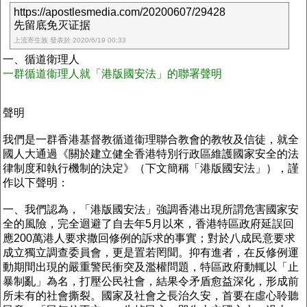
https://apostlesmedia.com/20200607/29428
先留底免灭证据
上流寄生族 發表於 2020/6/19 00:33
一、循道衛理人
一群循道衞理人就「港版國安法」的聯署聲明
聲明
我們是一群香港基督教循道衞理聯合教會的教牧及信徒，就全
國人大通過《關於建立健全香港特別行政區維護國家安全的法
律制度和執行機制的決定》（下文簡稱「港版國安法」），謹
作以下聲明：
一、我們認為，「港版國安法」強調香港出現所謂危害國家安
全的風險，完全迴避了自去年5月以來，香港特區政府延誤回
應200萬港人要求撒回修例的訴求的事實；對於八成民意要求
成立獨立調查委員會，更是置若罔聞。抑有進者，在反修例運
動期間出現的嚴重警民衝突及濫權問題，特區政府動輒以「止
暴制亂」為名，打壓公民社會，結果令矛盾愈益深化，形成前
所未有的社會撕裂。國家及社會之長治久安，首要在虛心聆聽