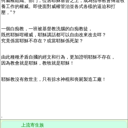
何威權組織、部門，位居耶穌基督之上，成為指導教會傳道牧
養工作的權威。即使面對威權管治並各式各樣的逼迫和打
壓，”？
一個白痴教，一班被基督教洗腦的白痴教徒，
既然耶穌咁權威，耶穌講話都可以自由改來改去咩？
究竟係當耶穌不存在？或當耶穌係死架？
由此種種矛盾自摑的經文和行為，更加證明耶穌不存在，
因為教會就是耶穌，教牧就是耶穌！
耶穌教沒有救世主，只有掠水神棍和喪屍製造工廠！
.
上流寄生族