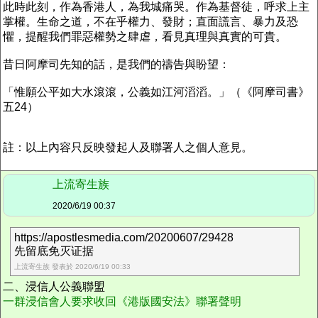
此時此刻，作為香港人，為我城痛哭。作為基督徒，呼求上主
掌權。生命之道，不在乎權力、發財；直面謊言、暴力及恐
懼，提醒我們罪惡權勢之肆虐，看見真理與真實的可貴。
昔日阿摩司先知的話，是我們的禱告與盼望：
「惟願公平如大水滾滾，公義如江河滔滔。」（《阿摩司書》
五24）
註：以上內容只反映發起人及聯署人之個人意見。
上流寄生族
2020/6/19 00:37
https://apostlesmedia.com/20200607/29428
先留底免灭证据
上流寄生族 發表於 2020/6/19 00:33
二、浸信人公義聯盟
一群浸信會人要求收回《港版國安法》聯署聲明