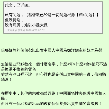
此文，已详阅。
虽有问题，【基督教已经是一切问题根源【精x问题】】
但没特别，
没有痛脚，难以小题大做 ...
上流寄生族 發表於 2020/6/20 00:52
信耶穌教的個個都以出賣中國人中國為媚洋媚主的奴才為榮！
無論這些耶穌教改一個什麼名字，什麼<堂>什麼<會>都只不過
是換湯不換藥的貨色！
雖然有些口裡不說，但心裡也是企係出賣中國的一邊，俗稱騎
牆派！
在歷史中，其他的宗教都曾經為了中國而犠性去保護中國和人
民，
但只有一個耶穌教出品的教徒個個都是出賣中國的賣國賊！