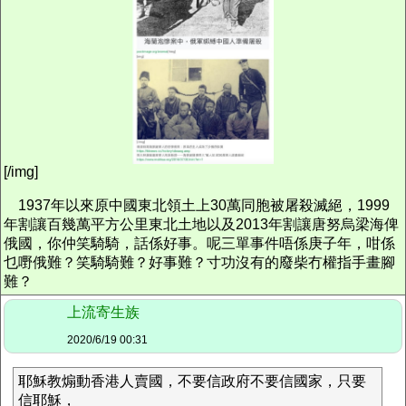
[/img]
1937年以來原中國東北領土上30萬同胞被屠殺滅絕，1999
年割讓百幾萬平方公里東北土地以及2013年割讓唐努烏梁海俾
俄國，你仲笑騎騎，話係好事。呢三單事件唔係庚子年，咁係
乜嘢俄難？笑騎騎難？好事難？寸功沒有的廢柴冇權指手畫腳
難？
上流寄生族
2020/6/19 00:31
耶穌教煽動香港人賣國，不要信政府不要信國家，只要
信耶穌，