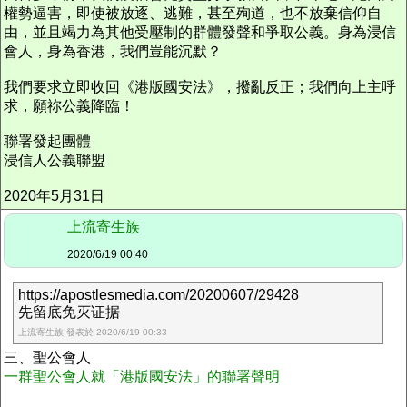
權勢逼害，即使被放逐、逃難，甚至殉道，也不放棄信仰自
由，並且竭力為其他受壓制的群體發聲和爭取公義。身為浸信
會人，身為香港，我們豈能沉默？
我們要求立即收回《港版國安法》，撥亂反正；我們向上主呼
求，願祢公義降臨！
聯署發起團體
浸信人公義聯盟
2020年5月31日
上流寄生族
2020/6/19 00:40
https://apostlesmedia.com/20200607/29428
先留底免灭证据
上流寄生族 發表於 2020/6/19 00:33
三、聖公會人
一群聖公會人就「港版國安法」的聯署聲明