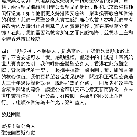
無法與之切割，只能默然接受坊間一切對聖公會的指責。豈
料，兩位聖品繼續利用聖公會聖品的身份，附和北京政權種種
倒行逆施！如今他們更支持港國安惡法，嚴重損害教會和香港
的利益！我們一眾聖公會人實在感到痛心疾首！亦為我們未有
在教會內及時阻止及制裁二人的賣港行徑，實在感到萬分慚
愧！在此，我們需要為教會所犯之罪真誠懺悔，並懇求上主和
全體香港市民原諒。
四） 「順從神，不順從人，是應當的。」我們只會順服於上
帝，不會妄想可以「愛」感動極權。聖經中的十誡是上帝留給
世人寶貴的指引。我們呼籲全體聖公會人，香港在此危難之
際，背起時代的十架，一起攜手捍衛一國兩制，奮力維護香港
的核心價值。我們更希望各位弟兄姊妹，關注和正視聖公會過
去三十年過度親近政權、脫離群眾的歪路，一同反省和改革教
會積重難返的流弊，讓聖公會可以真正心意更新而變化，在末
世中秉持信仰：「行公義，好憐憫，存謙卑的心與上帝同
行」，繼續在香港為主作光，榮神益人。
發起團體
齊撐！聖公會人
聖法蘭西斯行動