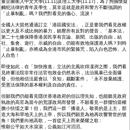
量企圖衝入中文大學(11.11)及理工大學(11.17)，為了拘捕懷疑
觸犯法律的青年及學生，莫非這就是政府和警方不斷強調的
「止暴制亂」嗎？我們對看見的傷心、流淚！
全國人大貿然通過訂立「港區國安法」，正是要我們看見政權
以更大及不成比例的暴力，鎮壓所有反對的聲音，「基本法」
第二十七條保障香港居民享有言論、新聞、出版的自由，結
社、集會、遊行、示威的自由，仍能有效地保護港人嗎？到時
「止暴制亂」亦將成為全港市民的緊箍咒，陷入白色恐怖、人
人自危！
即使如此，在「加快推進」立法的北風吹得凜冽之際，我們看
見終審法院非常任法官包致金仍然表示，法治風暴已全面爆
發，但他相信法庭會以「良知」裁斷案件，「永不放棄維護、
受憲法保障的基本權利及自由的責任。」
但願我們仍能看見隱伏香港政府的但以理先知，也能聽見政府
執政的高官為當今的荒謬政局而發聲，不願看見一群懼怕當權
膽小怯懦之輩！但，我們這一群「播道人」敬畏的是上主，那
造大海和旱地天上的上帝，所以我們願意為祂再吹響警世的號
角！我們要向祂高歌，一首從天上而來榮耀之歌 :
惟願公平如大水滾滾，公義如江河滔滔。