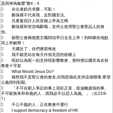
是與神為敵麼”雅4：4
 在位者奶共求榮，可恥！
 鄺保羅不代表我，反對國安法。
 共產黨容許人民宣稱上帝為王嗎
 鄺保羅和管浩鳴辭職，並停止使用聖公會聖品人的身
份。
 願聖公會兩個賣主嘅阿頭早日去見上帝！到時睇佢地點
同上帝解釋！
 天國近了，你們應當悔改
 我不願意站在每天作假見證的政權上
 唔好以為呢一刻支持唔影響教會，第時便以國安為名拆
教會十字架
 What Would Jesus Do?
 雖然我不是聖公會的會友,但我想藉此支持這個聯署,希望
公義得到彰顯。
 「不可在窮人爭訟的事上屈枉正直，當遠離虛假的事。
不可殺無辜和有義的人，因我必不以惡人為義。」（出23:6-
7）
 不公不義的人，正在教會中運行
 I support democracy & freedom of HK