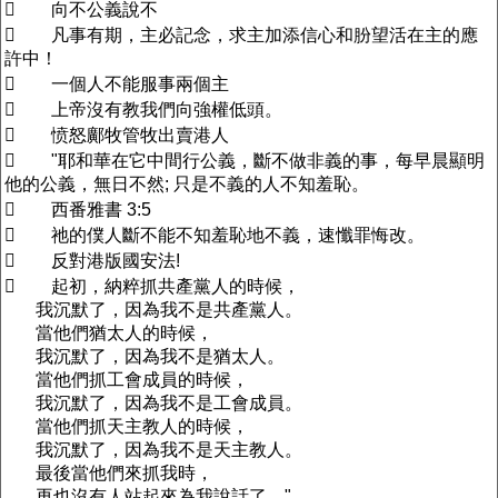
 向不公義說不
 凡事有期，主必記念，求主加添信心和朌望活在主的應
許中！
 一個人不能服事兩個主
 上帝沒有教我們向強權低頭。
 愤怒鄺牧管牧出賣港人
 "耶和華在它中間行公義，斷不做非義的事，每早晨顯明
他的公義，無日不然; 只是不義的人不知羞恥。
 西番雅書 3:5
 祂的僕人斷不能不知羞恥地不義，速懺罪悔改。
 反對港版國安法!
 起初，納粹抓共產黨人的時候，
我沉默了，因為我不是共產黨人。
當他們猶太人的時候，
我沉默了，因為我不是猶太人。
當他們抓工會成員的時候，
我沉默了，因為我不是工會成員。
當他們抓天主教人的時候，
我沉默了，因為我不是天主教人。
最後當他們來抓我時，
再也沒有人站起來為我說話了。"