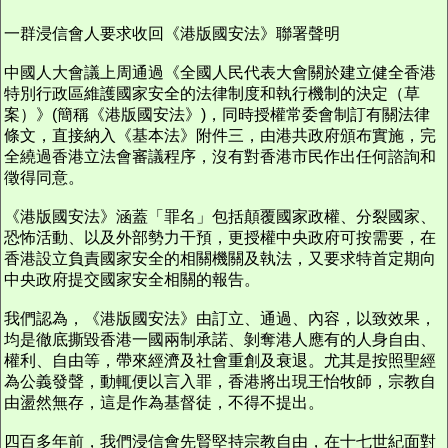
一群浸信會人要求收回《港版國安法》聯署聲明
中國人大會議上周通過《全國人民代表大會關於建立健全香港
特別行政區維護國家安全的法律制度和執行機制的決定（草
案）》(簡稱《港版國安法》)，同時授權常委會制訂有關法律
條文，直接納入《基本法》附件三，由港共政府頒布實施，完
全繞過香港立法會審議程序，沒有對香港市民作出任何諮詢和
徵得同意。
《港版國安法》涵蓋「罪名」包括顛覆國家政權、分裂國家、
恐怖活動、以及外部勢力干預，更授權中央政府可按需要，在
香港設立負責國家安全的相關機關及執法，又要求特首定期向
中央政府提交國家安全相關的報告。
我們認為，《港版國安法》由訂立、通過、內容，以致效果，
均是徹底撕毀香港一國兩制承諾、剝奪港人應有的人身自由、
權利、自由等，帶來經濟及社會重創及衰退。尤其是按照聖經
為公義發聲，動輒便以言入罪，香港將出現王怡牧師，宗教自
由盪然無存，這是作為基督徒，不得不提出。
四百多年前，我們浸信會先賢堅持宗教自由，在十七世紀面對