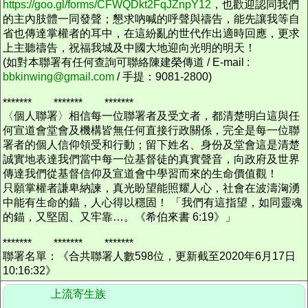
https://goo.gl/forms/CFWQDkt2FqJZnpY12
，也歡迎認同我們
的主內肢體一同發聲；懇求吶喊的呼聲與禱告，能先讓我等自
省也傳達掌權者的耳中，在這紛亂的世代作出適時回應，更求
上主聽禱告，祝福我城及中國大地迎向光明的明天！
(如對本聯署有任何查詢可聯絡陳建榮傳道 / E-mail :
bbkinwing@gmail.com
/ 手提：9081-2800)
******* ******* *******
〈個人聯署〉相信每一位聯署者及受文者，都清楚明白這與任
何宣道會堂會及機構皆無任何直接行政關係，完全是每一位聯
署者的個人信仰領受和行動；留下姓名、身份及堂會這是清楚
誠實地表達我們當中每一位基督徒的真實聲音，向政府及世界
傳達我們從基督信仰及宣道會中學習而來的生命價值觀！
只願掌權者謙卑納諫，真光盼望能照耀人心，社會在波濤洶湧
中能有生命的錨，人心得以穩固！ 「我們有這指望，如同靈魂
的錨，又堅固、又牢靠…。《希伯來書 6:19》」
******* ******* *******
聯署名單：《合共聯署人數598位，更新截至2020年6月17日
10:16:32》
上流寄生族