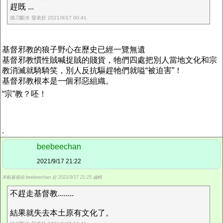
趕既 ...
抽刀斷水 發表於 2021/9/17 00:41
基督邪教的狼子野心在歷史已經一覽無遺
基督邪教慣性賊喊捉賊的賤貨，牠們四處把別人當地文化和宗
教消滅就騎騎笑，別人反抗驅趕牠們就嗌“被迫害”！
基督邪教根本是一個邪惡組織。
“宗”教？呸！
.
beebeechan
2021/9/17 21:22
本帖最後由 beebeechan 於 2021/9/17 21:25 編輯
不趕走基督教........
結果就失去本土原有文化了。