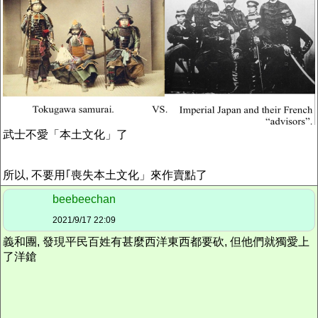
武士不愛「本土文化」了
所以, 不要用｢喪失本土文化」來作賣點了
beebeechan
2021/9/17 22:09
義和團, 發現平民百姓有甚麼西洋東西都要砍, 但他們就獨愛上
了洋鎗