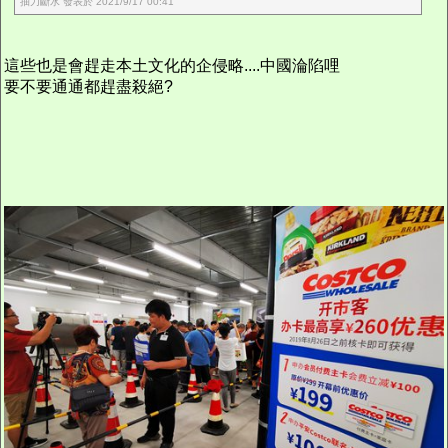
抽刀斷水 發表於 2021/9/17 00:41
這些也是會趕走本土文化的企侵略....中國淪陷哩
要不要通通都趕盡殺絕?