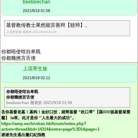
beebeechan
2021/9/18 01:58
基督教传教士果然能言善辩【狡辩】。
上流寄生族 發表於 2021/9/18 01:25
你都唔使咁自卑既
你都幾撚言舌便
上流寄生族
2021/9/18 02:12
你都唔使咁自卑既
你都幾撚言舌便
beebeechan 發表於 2021/9/18 01:58
丢你基督老墓！基狗！金好口技，就帮基督 “吹口琴”【舔//////舐基督屎窟
窿】 la笨。此才是你 ‘’人生最大的成功‘’。
https://amp.exchristian.hk/forum/index.php?
action=thread&tid=14314&extra=page%3D1&page=1
谢谢先生
逃出魔幻紀
指教