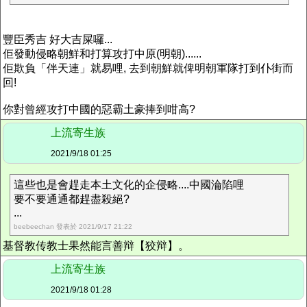
豐臣秀吉 好大吉屎囉...
佢發動侵略朝鮮和打算攻打中原(明朝)......
佢欺負「伴天連」就易哩, 去到朝鮮就俾明朝軍隊打到仆街而
回!
你對曾經攻打中國的惡霸土豪捧到咁高?
上流寄生族
2021/9/18 01:25
這些也是會趕走本土文化的企侵略....中國淪陷哩
要不要通通都趕盡殺絕?
...
beebeechan 發表於 2021/9/17 21:22
基督教传教士果然能言善辩【狡辩】。
上流寄生族
2021/9/18 01:28