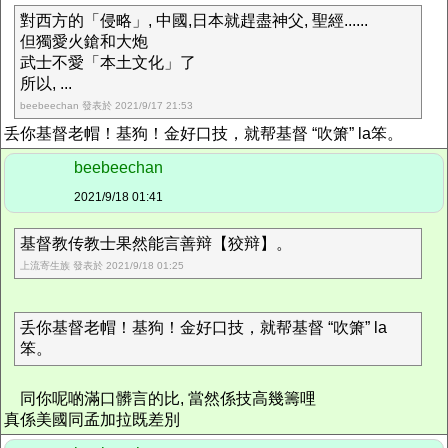
對西方的「侵略」, 中國,日本就趕盡神父, 聖經......
但獨愛火鎗和大炮
武士不愛「本土文化」了
所以, ...
beebeechan 發表於 2021/9/17 21:53
丢你基督老帽！基狗！金好口技，就帮基督 “吹箫” la笨。
beebeechan
2021/9/18 01:41
基督教传教士果然能言善辩【狡辩】。
上流寄生族 發表於 2021/9/18 01:25
丢你基督老帽！基狗！金好口技，就帮基督 “吹箫” la
笨。
同你呢啲滿口髒言的比, 當然係技高幾籌哩
真係美國同孟加拉既差別