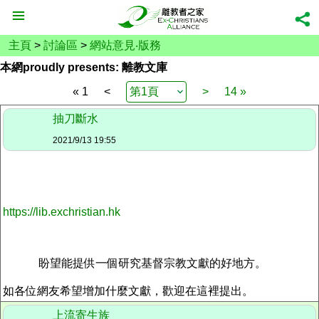
主頁
>
討論區
>
網站意見‧版務
本網proudly presents: 離教文庫
« 1
<
>
14 »
抽刀斷水
2021/9/13 19:55
https://lib.exchristian.hk
盼望能提供一個研究基督宗教文獻的好地方。
如各位網友希望增加什麼文獻，歡迎在這裡提出。
上流寄生族