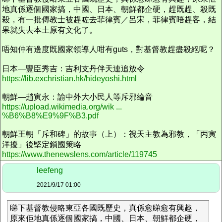
地真係逐個國家搞，中國、日本、朝鮮都企硬，趕既趕、殺既
殺，有一批傳教士被趕咗去菲律賓／呂宋，菲律賓唔趕客，結
果就失去本土原有文化了。
唔知仲有邊度既國家領導人咁有guts，對基督教趕盡殺絕呢？
日本—豐臣秀吉：吉利支丹伴天連追放令
https://lib.exchristian.hk/hideyoshi.html
朝鮮—趙寅永：諭中外大小民人等斥邪綸音
https://upload.wikimedia.org/wik ...
%B6%B8%E9%9F%B3.pdf
朝鮮王朝「斥和碑」的故事（上）：視天主教為邪教，「丙寅
洋擾」後堅定鎖國策略
https://www.thenewslens.com/article/119745
leefeng
2021/9/17 01:00
睇下基督教侵略東亞各國既歷史，真係愈睇愈有興趣，
原來佢地真係逐個國家搞，中國、日本、朝鮮都企硬，