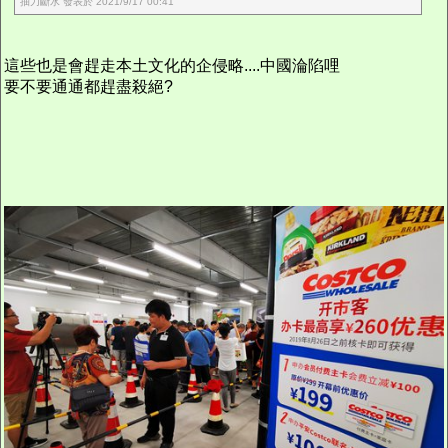
抽刀斷水 發表於 2021/9/17 00:41
這些也是會趕走本土文化的企侵略....中國淪陷哩
要不要通通都趕盡殺絕?