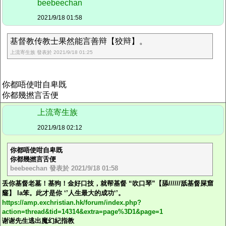
beebeechan
2021/9/18 01:58
基督教传教士果然能言善辩【狡辩】。
上流寄生族 發表於 2021/9/18 01:25
你都唔使咁自卑既
你都幾撚言舌便
上流寄生族
2021/9/18 02:12
你都唔使咁自卑既
你都幾撚言舌便
beebeechan 發表於 2021/9/18 01:58
丢你基督老墓！基狗！金好口技，就帮基督 “吹口琴”【舔//////舐基督屎窟
窿】 la笨。此才是你 ‘’人生最大的成功‘’。
https://amp.exchristian.hk/forum/index.php?
action=thread&tid=14314&extra=page%3D1&page=1
谢谢先生
逃出魔幻紀
指教