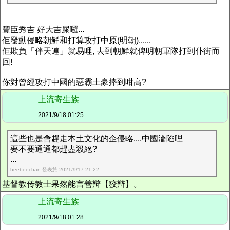
豐臣秀吉 好大吉屎囉...
佢發動侵略朝鮮和打算攻打中原(明朝)......
佢欺負「伴天連」就易哩, 去到朝鮮就俾明朝軍隊打到仆街而
回!
你對曾經攻打中國的惡霸土豪捧到咁高?
上流寄生族
2021/9/18 01:25
這些也是會趕走本土文化的企侵略....中國淪陷哩
要不要通通都趕盡殺絕?
...
beebeechan 發表於 2021/9/17 21:22
基督教传教士果然能言善辩【狡辩】。
上流寄生族
2021/9/18 01:28