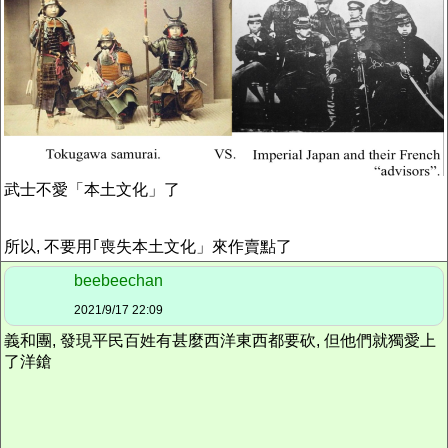
武士不愛「本土文化」了
所以, 不要用｢喪失本土文化」來作賣點了
beebeechan
2021/9/17 22:09
義和團, 發現平民百姓有甚麼西洋東西都要砍, 但他們就獨愛上
了洋鎗