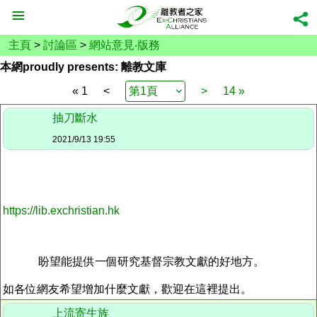
主頁
>
討論區
>
網站意見‧版務
本網proudly presents: 離教文庫
« 1
<
>
14 »
抽刀斷水
2021/9/13 19:55
https://lib.exchristian.hk
盼望能提供一個研究基督宗教文獻的好地方。
如各位網友希望增加什麼文獻，歡迎在這裡提出。
上流寄生族