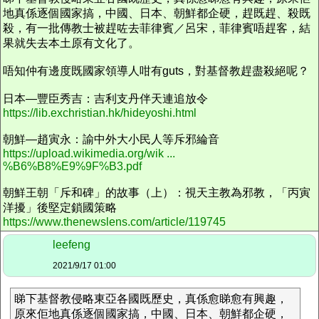
地真係逐個國家搞，中國、日本、朝鮮都企硬，趕既趕、殺既
殺，有一批傳教士被趕咗去菲律賓／呂宋，菲律賓唔趕客，結
果就失去本土原有文化了。
唔知仲有邊度既國家領導人咁有guts，對基督教趕盡殺絕呢？
日本—豐臣秀吉：吉利支丹伴天連追放令
https://lib.exchristian.hk/hideyoshi.html
朝鮮—趙寅永：諭中外大小民人等斥邪綸音
https://upload.wikimedia.org/wik ...
%B6%B8%E9%9F%B3.pdf
朝鮮王朝「斥和碑」的故事（上）：視天主教為邪教，「丙寅
洋擾」後堅定鎖國策略
https://www.thenewslens.com/article/119745
leefeng
2021/9/17 01:00
睇下基督教侵略東亞各國既歷史，真係愈睇愈有興趣，
原來佢地真係逐個國家搞，中國、日本、朝鮮都企硬，