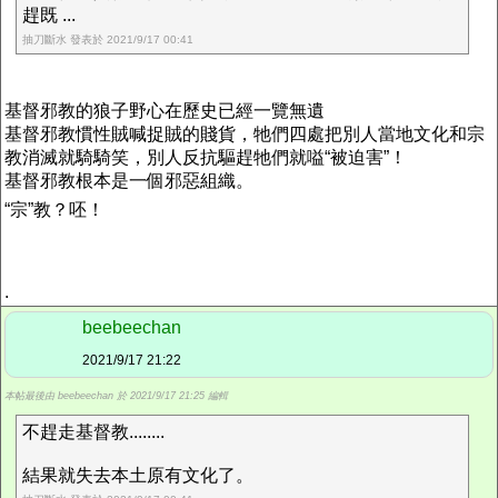
趕既 ...
抽刀斷水 發表於 2021/9/17 00:41
基督邪教的狼子野心在歷史已經一覽無遺
基督邪教慣性賊喊捉賊的賤貨，牠們四處把別人當地文化和宗
教消滅就騎騎笑，別人反抗驅趕牠們就嗌“被迫害”！
基督邪教根本是一個邪惡組織。
“宗”教？呸！
.
beebeechan
2021/9/17 21:22
本帖最後由 beebeechan 於 2021/9/17 21:25 編輯
不趕走基督教........
結果就失去本土原有文化了。