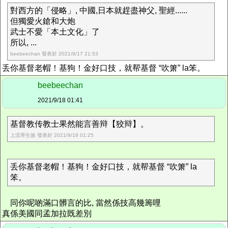
對西方的「侵略」, 中國,日本就趕盡神父, 聖經......
但獨愛火鎗和大炮
武士不愛「本土文化」了
所以, ...
beebeechan 發表於 2021/9/17 21:53
丢你基督老帽！基狗！金好口技，就帮基督 “吹箫” la笨。
beebeechan
2021/9/18 01:41
基督教传教士果然能言善辩【狡辩】。
上流寄生族 發表於 2021/9/18 01:25
丢你基督老帽！基狗！金好口技，就帮基督 “吹箫” la
笨。
同你呢啲滿口髒言的比, 當然係技高幾籌哩
真係美國同孟加拉既差別