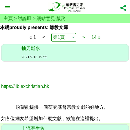
主頁
>
討論區
>
網站意見‧版務
本網proudly presents: 離教文庫
« 1
<
>
14 »
抽刀斷水
2021/9/13 19:55
https://lib.exchristian.hk
盼望能提供一個研究基督宗教文獻的好地方。
如各位網友希望增加什麼文獻，歡迎在這裡提出。
上流寄生族