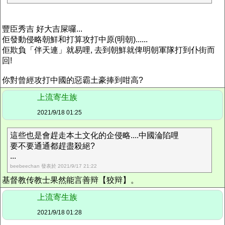
豐臣秀吉 好大吉屎囉...
佢發動侵略朝鮮和打算攻打中原(明朝)......
佢欺負「伴天連」就易哩, 去到朝鮮就俾明朝軍隊打到仆街而
回!
你對曾經攻打中國的惡霸土豪捧到咁高?
上流寄生族
2021/9/18 01:25
這些也是會趕走本土文化的企侵略....中國淪陷哩
要不要通通都趕盡殺絕?
...
beebeechan 發表於 2021/9/17 21:22
基督教传教士果然能言善辩【狡辩】。
上流寄生族
2021/9/18 01:28