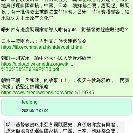
地真係逐個國家搞，中國、日本、朝鮮都企硬，趕既趕、殺既
殺，有一批傳教士被趕咗去菲律賓／呂宋，菲律賓唔趕客，結
果就失去本土原有文化了。
唔知仲有邊度既國家領導人咁有guts，對基督教趕盡殺絕呢？
日本—豐臣秀吉：吉利支丹伴天連追放令
https://lib.exchristian.hk/hideyoshi.html
朝鮮—趙寅永：諭中外大小民人等斥邪綸音
https://upload.wikimedia.org/wik ...
%B6%B8%E9%9F%B3.pdf
朝鮮王朝「斥和碑」的故事（上）：視天主教為邪教，「丙寅
洋擾」後堅定鎖國策略
https://www.thenewslens.com/article/119745
leefeng
2021/9/17 01:00
睇下基督教侵略東亞各國既歷史，真係愈睇愈有興趣，
原來佢地真係逐個國家搞，中國、日本、朝鮮都企硬，