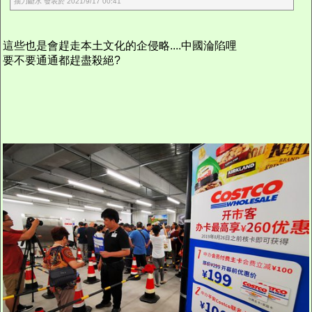
抽刀斷水 發表於 2021/9/17 00:41
這些也是會趕走本土文化的企侵略....中國淪陷哩
要不要通通都趕盡殺絕?