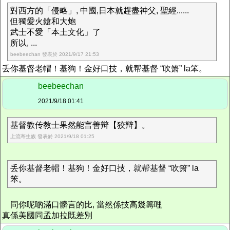
對西方的「侵略」, 中國,日本就趕盡神父, 聖經......
但獨愛火鎗和大炮
武士不愛「本土文化」了
所以, ...
beebeechan 發表於 2021/9/17 21:53
丢你基督老帽！基狗！金好口技，就帮基督 “吹箫” la笨。
beebeechan
2021/9/18 01:41
基督教传教士果然能言善辩【狡辩】。
上流寄生族 發表於 2021/9/18 01:25
丢你基督老帽！基狗！金好口技，就帮基督 “吹箫” la
笨。
同你呢啲滿口髒言的比, 當然係技高幾籌哩
真係美國同孟加拉既差別