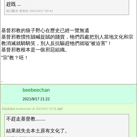
趕既 ...
抽刀斷水 發表於 2021/9/17 00:41
基督邪教的狼子野心在歷史已經一覽無遺
基督邪教慣性賊喊捉賊的賤貨，牠們四處把別人當地文化和宗
教消滅就騎騎笑，別人反抗驅趕牠們就嗌“被迫害”！
基督邪教根本是一個邪惡組織。
“宗”教？呸！
.
beebeechan
2021/9/17 21:22
本帖最後由 beebeechan 於 2021/9/17 21:25 編輯
不趕走基督教........
結果就失去本土原有文化了。