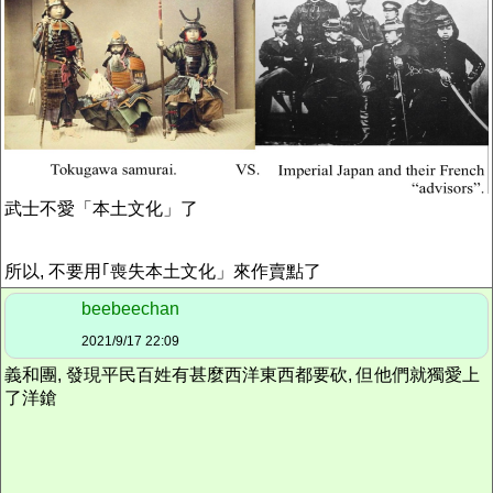
武士不愛「本土文化」了
所以, 不要用｢喪失本土文化」來作賣點了
beebeechan
2021/9/17 22:09
義和團, 發現平民百姓有甚麼西洋東西都要砍, 但他們就獨愛上
了洋鎗