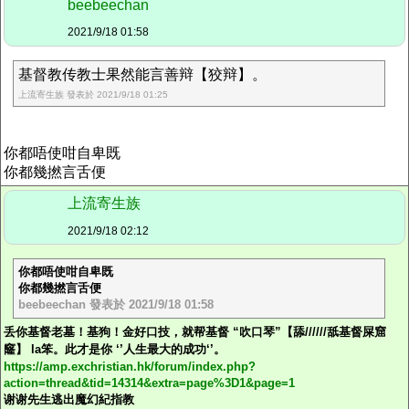
beebeechan
2021/9/18 01:58
基督教传教士果然能言善辩【狡辩】。
上流寄生族 發表於 2021/9/18 01:25
你都唔使咁自卑既
你都幾撚言舌便
上流寄生族
2021/9/18 02:12
你都唔使咁自卑既
你都幾撚言舌便
beebeechan 發表於 2021/9/18 01:58
丢你基督老墓！基狗！金好口技，就帮基督 “吹口琴”【舔//////舐基督屎窟
窿】 la笨。此才是你 ‘’人生最大的成功‘’。
https://amp.exchristian.hk/forum/index.php?
action=thread&tid=14314&extra=page%3D1&page=1
谢谢先生
逃出魔幻紀
指教