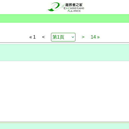
« 1
<
>
14 »