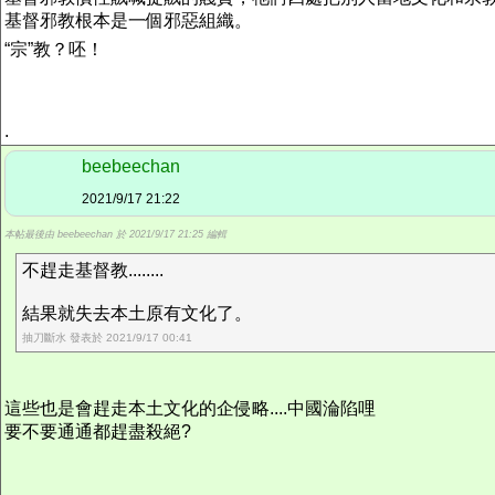
基督邪教根本是一個邪惡組織。
“宗”教？呸！
.
beebeechan
2021/9/17 21:22
本帖最後由 beebeechan 於 2021/9/17 21:25 編輯
不趕走基督教........
結果就失去本土原有文化了。
抽刀斷水 發表於 2021/9/17 00:41
這些也是會趕走本土文化的企侵略....中國淪陷哩
要不要通通都趕盡殺絕?