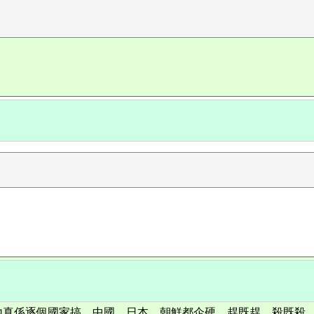
地真係逐個國家搞，中國、日本、朝鮮都企硬，趕既趕、殺既殺