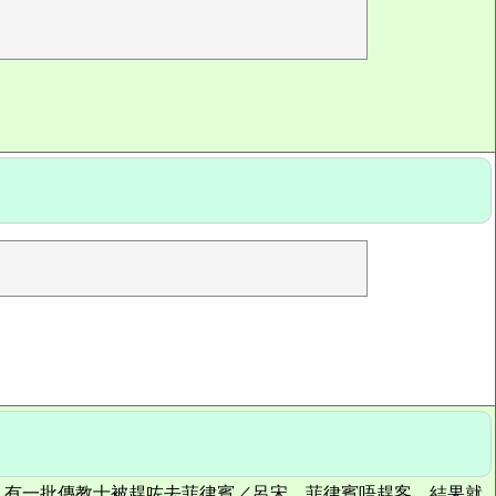
，有一批傳教士被趕咗去菲律賓／呂宋，菲律賓唔趕客，結果就