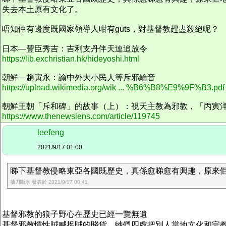
失去本土原有文化了。
唔知仲有邊度既國家領導人咁有guts，對基督教趕盡殺絕呢？
日本—豐臣秀吉：吉利支丹伴天連追放令
https://lib.exchristian.hk/hideyoshi.html
朝鮮—趙寅永：諭中外大小民人等斥邪綸音
https://upload.wikimedia.org/wik ... %B6%B8%E9%9F%B3.pdf
朝鮮王朝「斥和碑」的故事（上）：視天主教為邪教，「丙寅
https://www.thenewslens.com/article/119745
leefeng
2021/9/17 01:00
睇下基督教侵略東亞各國既歷史，真係愈睇愈有興趣，原來佢地
抽刀斷水 發表於 2021/9/17 00:41
基督邪教的狼子野心在歷史已經一覽無遺
基督邪教慣性賊喊捉賊的賤貨，牠們四處把別人當地文化和宗教