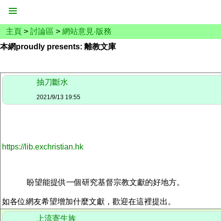
主頁
>
討論區
>
網站意見‧版務
本網proudly presents: 離教文庫
抽刀斷水
2021/9/13 19:55
https://lib.exchristian.hk
盼望能提供一個研究基督宗教文獻的好地方。
如各位網友希望增加什麼文獻，歡迎在這裡提出。
上流寄生族