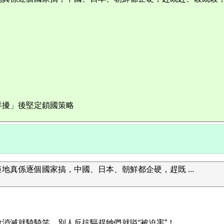
洋擾」後堅定鎖國策略
真係逐個國家搞，中國、日本、朝鮮都企硬，趕既 ...
消滅就騎騎笑，別人反抗驅趕牠們就嗌“被迫害”！