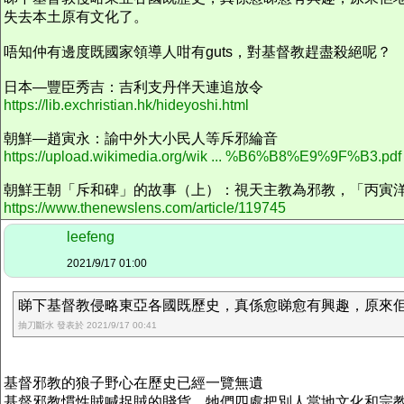
失去本土原有文化了。
唔知仲有邊度既國家領導人咁有guts，對基督教趕盡殺絕呢？
日本—豐臣秀吉：吉利支丹伴天連追放令
https://lib.exchristian.hk/hideyoshi.html
朝鮮—趙寅永：諭中外大小民人等斥邪綸音
https://upload.wikimedia.org/wik ... %B6%B8%E9%9F%B3.pdf
朝鮮王朝「斥和碑」的故事（上）：視天主教為邪教，「丙寅
https://www.thenewslens.com/article/119745
leefeng
2021/9/17 01:00
睇下基督教侵略東亞各國既歷史，真係愈睇愈有興趣，原來佢地
抽刀斷水 發表於 2021/9/17 00:41
基督邪教的狼子野心在歷史已經一覽無遺
基督邪教慣性賊喊捉賊的賤貨，牠們四處把別人當地文化和宗教