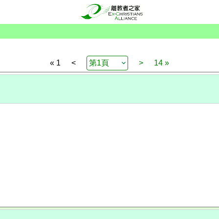
« 1
<
>
14 »