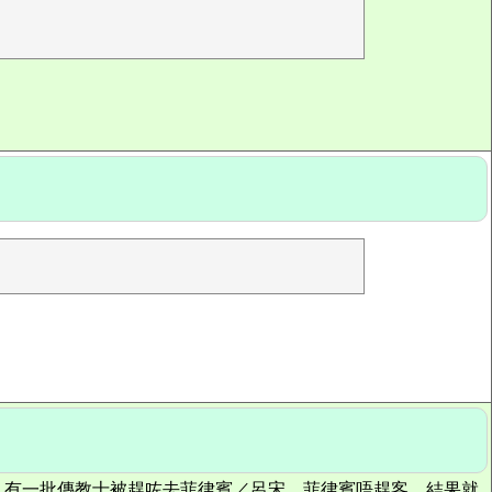
，有一批傳教士被趕咗去菲律賓／呂宋，菲律賓唔趕客，結果就