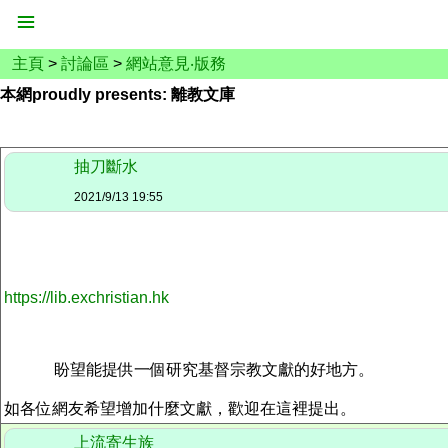
主頁
>
討論區
>
網站意見‧版務
本網proudly presents: 離教文庫
抽刀斷水
2021/9/13 19:55
https://lib.exchristian.hk
盼望能提供一個研究基督宗教文獻的好地方。
如各位網友希望增加什麼文獻，歡迎在這裡提出。
上流寄生族