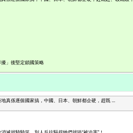
洋擾」後堅定鎖國策略
真係逐個國家搞，中國、日本、朝鮮都企硬，趕既 ...
消滅就騎騎笑，別人反抗驅趕牠們就嗌“被迫害”！