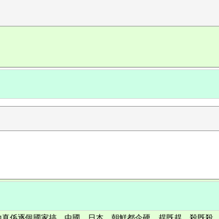
地真係逐個國家搞，中國、日本、朝鮮都企硬，趕既趕、殺既殺