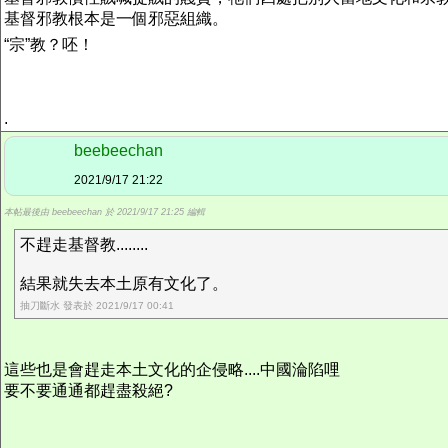
基督邪教根本是一個邪惡組織。
“宗”教？呸！
.
beebeechan
2021/9/17 21:22
本帖最後由 beebeechan 於 2021/9/17 21:25 編輯
不趕走基督教........
結果就失去本土原有文化了。
抽刀斷水 發表於 2021/9/17 00:41
這些也是會趕走本土文化的企侵略....中國淪陷哩
要不要通通都趕盡殺絕?