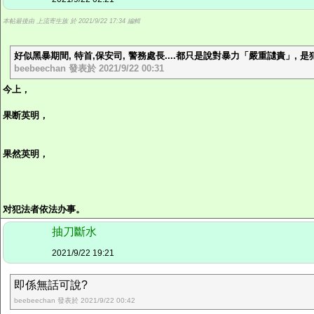
本帖最後由 上流寄生族 於 2021/9/22 17:34 編輯
好似黑暴期間, 特首,保安司, 警務處長....都只是說對暴力「嚴重讉責」, 是犯法行
beebeechan 發表於 2021/9/22 00:31
今上，
果断英明，
果然英明，
对犯法者依法办事。
抽刀斷水
2021/9/22 19:21
即係無話可說?
beebeechan 發表於 2021/9/22 00:42