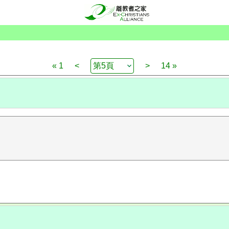
« 1
<
>
14 »