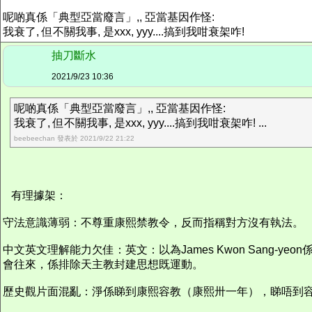
呢啲真係「典型亞當廢言」,, 亞當基因作怪:
我衰了, 但不關我事, 是xxx, yyy....搞到我咁衰架咋!
抽刀斷水
2021/9/23 10:36
呢啲真係「典型亞當廢言」,, 亞當基因作怪:
我衰了, 但不關我事, 是xxx, yyy....搞到我咁衰架咋! ...
beebeechan 發表於 2021/9/22 21:22
有理據架：
守法意識薄弱：不尊重康熙禁教令，反而指稱對方沒有執法。
中文英文理解能力欠佳：英文：以為James Kwon San
會往來，係排除天主教封建思想既運動。
歷史觀片面混亂：淨係睇到康熙容教（康熙卅一年），睇唔到