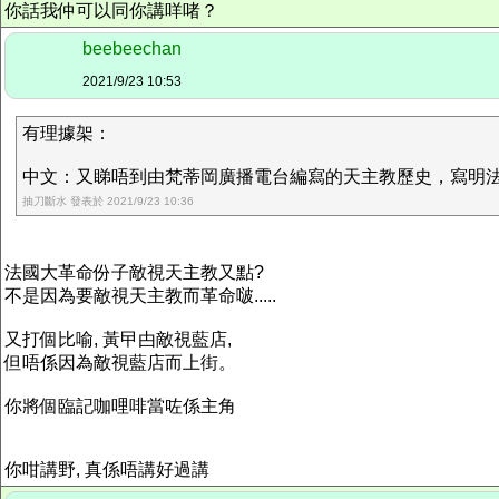
你話我仲可以同你講咩啫？
beebeechan
2021/9/23 10:53
有理據架：
中文：又睇唔到由梵蒂岡廣播電台編寫的天主教歷史，寫明
抽刀斷水 發表於 2021/9/23 10:36
法國大革命份子敵視天主教又點?
不是因為要敵視天主教而革命啵.....
又打個比喻, 黃曱甴敵視藍店,
但唔係因為敵視藍店而上街。
你將個臨記咖哩啡當咗係主角
你咁講野, 真係唔講好過講