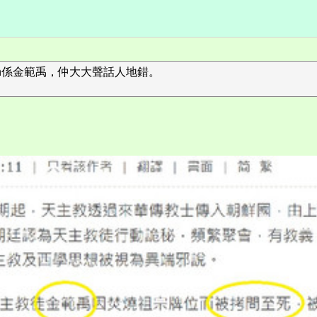
yeon係金範禹，仲大大聲話人地錯。