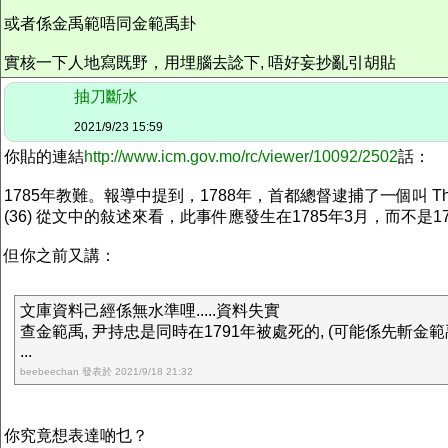
或者係金禹範唔同金範禹卦
實核一下人地寫既野，用埋腦去諗下, 唔好妄抄亂引胡貼
抽刀斷水
2021/9/23 15:59
你貼的連結
http://www.icm.gov.mo/rc/viewer/10092/2502
話：
1785年教難。報導中提到，1788年，首都總督逮捕了一個叫 Th
(36) 從文中的敍述來看，此事件應發生在1785年3月，而不是178
但你之前又講：
文庫資料己經係無水準哩.....資料失實
查金範禹, 尹持忠是同時在1791年被處死的, (可能係先斬金範
...
beebeechan 發表於 2021/9/18 21:32
你究竟想表達啲乜？