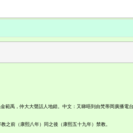
g-yeon係金範禹，仲大大聲話人地錯。中文：又睇唔到由梵蒂岡
容教之前（康熙八年）同之後（康熙五十九年）禁教。