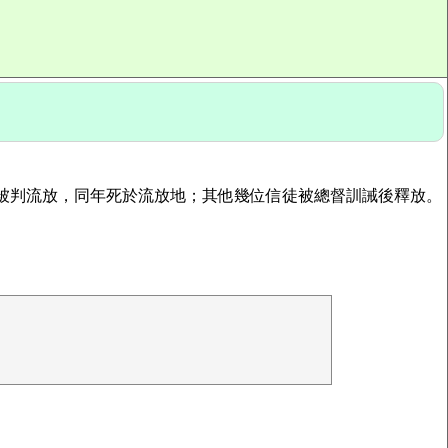
 King 被判流放，同年死於流放地；其他幾位信徒被總督訓誡後釋放。