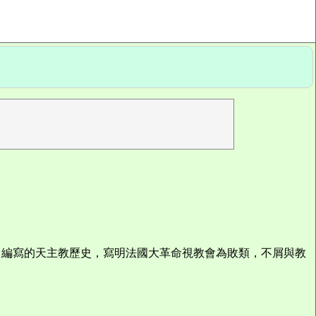
廣播電台編寫的天主教歷史，寫明法國大革命視教會為敗類，不屑與教