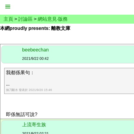
主頁
>
討論區
>
網站意見‧版務
本網proudly presents: 離教文庫
beebeechan
2021/9/22 00:42
我都係果句：
...
抽刀斷水 發表於 2021/9/20 15:46
即係無話可說?
上流寄生族
2021/9/22 02:21