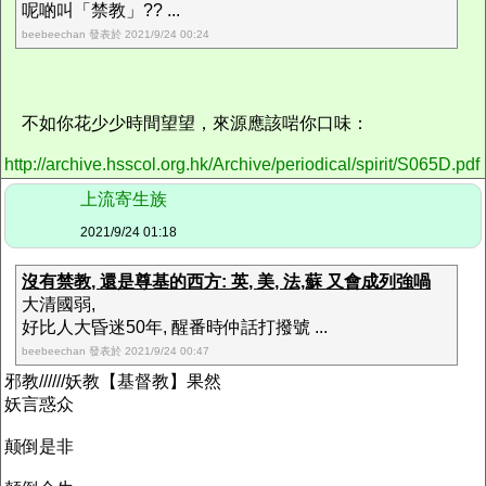
呢啲叫「禁教」?? ...
beebeechan 發表於 2021/9/24 00:24
不如你花少少時間望望，來源應該啱你口味：
http://archive.hsscol.org.hk/Archive/periodical/spirit/S065D.pdf
上流寄生族
2021/9/24 01:18
沒有禁教, 還是尊基的西方: 英, 美, 法,蘇 又會成列強喎
大清國弱,
好比人大昏迷50年, 醒番時仲話打撥號 ...
beebeechan 發表於 2021/9/24 00:47
邪教//////妖教【基督教】果然
妖言惑众
颠倒是非