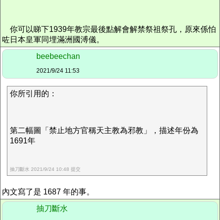
你可以睇下1939年教宗最後點解會解禁祭祖祭孔，原來係怕
咗日本皇軍同埋滿洲國溥儀。
beebeechan
2021/9/24 11:53
你所引用的：
第二幅圖「禁止地方官稱天主教為邪教」，描述年份為
1691年
抽刀斷水 2021/9/24 10:48 提交
內文寫了是 1687 年的事。
抽刀斷水