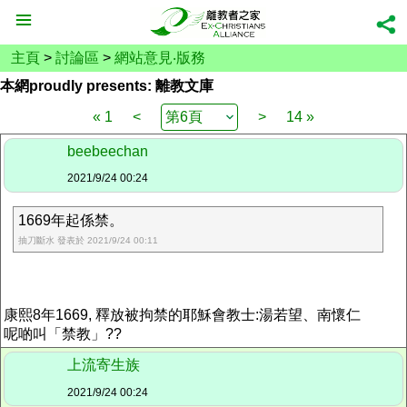
主頁
>
討論區
>
網站意見‧版務
本網proudly presents: 離教文庫
« 1
<
>
14 »
beebeechan
2021/9/24 00:24
1669年起係禁。
抽刀斷水 發表於 2021/9/24 00:11
康熙8年1669, 釋放被拘禁的耶穌會教士:湯若望、南懷仁
呢啲叫「禁教」??
上流寄生族
2021/9/24 00:24