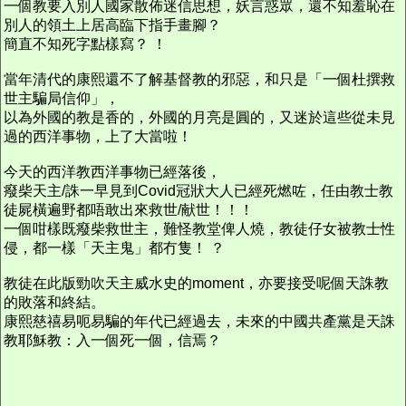
一個教要入別人國家散佈迷信思想，妖言惑眾，還不知羞恥在
別人的領土上居高臨下指手畫腳？
簡直不知死字點樣寫？ ！
當年清代的康熙還不了解基督教的邪惡，和只是「一個杜撰救
世主騙局信仰」，
以為外國的教是香的，外國的月亮是圓的，又迷於這些從未見
過的西洋事物，上了大當啦！
今天的西洋教西洋事物已經落後，
癈柴天主/誅一早見到Covid冠狀大人已經死燃咗，任由教士教
徒屍橫遍野都唔敢出來救世/献世！！！
一個咁樣既癈柴救世主，難怪教堂俾人燒，教徒仔女被教士性
侵，都一樣「天主鬼」都冇隻！ ？
教徒在此版勁吹天主威水史的moment，亦要接受呢個天誅教
的敗落和終結。
康熙慈禧易呃易騙的年代已經過去，未來的中國共產黨是天誅
教耶穌教：入一個死一個，信焉？