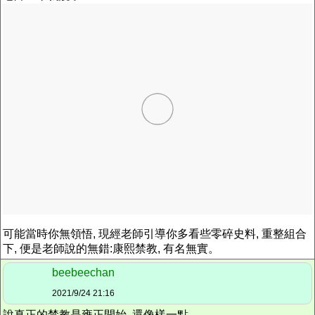
可能當時你無領悟, 現經老師引導你多看些零碎史料, 重整組合
下, 便是老師說的無錯:康熙禁教, 有名無實。
beebeechan
2021/9/24 21:16
說真正的禁教是雍正開始, 還像樣一點