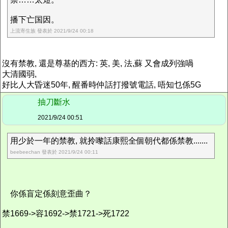
播下亡国因。
上流寄生族 發表於 2021/9/24 00:18
沒有禁教, 還是尊基的西方: 英, 美, 法,蘇 又會成列強喎
大清國弱,
好比人大昏迷50年, 醒番時仲話打撥號電話, 唔知乜係5G
抽刀斷水
2021/9/24 00:51
用少於一年的禁教, 就拎嚟話康熙全個朝代都係禁教.......
beebeechan 發表於 2021/9/24 00:11
你係盲定係刻意歪曲？
禁1669->容1692->禁1721->死1722