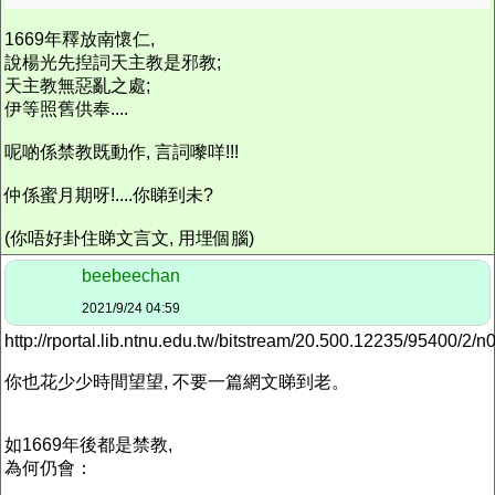
1669年釋放南懷仁,
說楊光先揑詞天主教是邪教;
天主教無惡亂之處;
伊等照舊供奉....
呢啲係禁教既動作, 言詞嚟咩!!!
仲係蜜月期呀!....你睇到未?
(你唔好卦住睇文言文, 用埋個腦)
beebeechan
2021/9/24 04:59
http://rportal.lib.ntnu.edu.tw/bitstream/20.500.12235/95400/2
你也花少少時間望望, 不要一篇網文睇到老。
如1669年後都是禁教,
為何仍會：