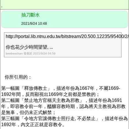
.
抽刀斷水
2021/9/24 10:48
http://rportal.lib.ntnu.edu.tw/bitstream/20.500.12235/95400
你也花少少時間望望, ...
beebeechan 發表於 2021/9/24 04:59
你所引用的：
第一幅圖「釋放傳教士」，描述年份為1667年，不屬1669-
1692年間，反而顯視出1669年之前都是禁教的；
第二幅圖「禁止地方官稱天主教為邪教」，描述年份為1691
年，即容教令前一年，醞釀容教時期，認為將天主教視為邪教
是無辜，但仍未正式解禁；
第三幅圖「令地方官讓傳教士照行走, 不必禁止」，描述年份為
1692年，內文正正就是容教令。