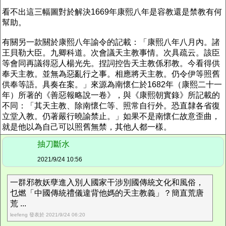
看不出這三幅圖對於解決1669年康熙八年是容教還是禁教有何
幫助。
有關另一款關於康熙八年諭令的記載：「康熙八年八月內。諸
王貝勒大臣。九卿科道。次會議天主教事情。次具疏云。該臣
等會同再議得惡人楊光先。捏詞控告天主教係邪教。今看得供
奉天主教。並無為惡亂行之事。相應將天主教。仍令伊等照舊
供奉等語。具奏在案。」來源為南懷仁於1682年（康熙二十一
年）所著的《善惡報略說一卷》，與《康熙朝實錄》所記載的
不同：「其天主教、除南懷仁等、照常自行外。恐直隸各省復
立堂入教。仍著嚴行曉諭禁止。」如果不是南懷仁故意歪曲，
就是他以為自己可以照舊無禁，其他人都一樣。
抽刀斷水
2021/9/24 10:56
一群邪教妖孽進入別人國家干涉別國傳統文化和風俗，
乜燃「中國傳統禮儀違背他媽的天主教義」？簡直荒唐
荒 ...
leefeng 發表於 2021/9/24 06:20