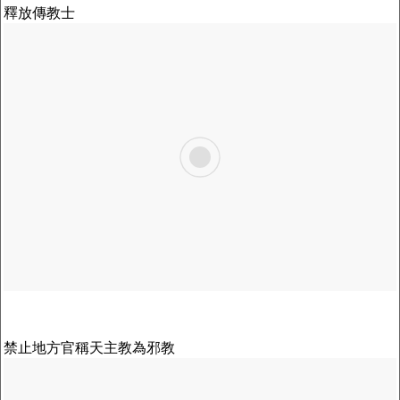
釋放傳教士
禁止地方官稱天主教為邪教