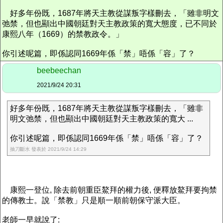
好多年份既，1687年將天主教從謀叛字樣刪去，「雖非明文
弛禁，但也顯出中國朝廷對天主教政策的寬大態度，已不同於
康熙八年（1669）的禁教政令。」
你引述呢篇，即係認同1669年係「禁」唔係「容」了？
beebeechan
2021/9/24 20:31
好多年份既，1687年將天主教從謀叛字樣刪去，「雖非
明文弛禁，但也顯出中國朝廷對天主教政策的寬大 ...
你引述呢篇，即係認同1669年係「禁」唔係「容」了？
抽刀斷水 發表於 2021/9/24 14:29
康熙一登位, 除去前朝重臣鰲拜的權力後, 便釋放鰲拜要拘禁
的傳教士。說「禁教」只是順一順前朝保守派大臣。
老師一早就說了: