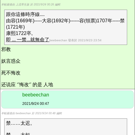
本帖最後由 上流寄生族 於 2021/9/24 00:26 編輯
跟你這條時序線....
由容(1669年)-----大容(1692年)------容(領票)1707年-----禁
(1721年)
康熙1722卒,
即 ... 一禁...就無命了
beebeechan 發表於 2021/9/23 23:54
邪教
妖言惑众
死不悔改
还说应 ‘’悔改‘’ 的是 人地
beebeechan
2021/9/24 00:47
本帖最後由 beebeechan 於 2021/9/24 00:48 編輯
禁……太迟。
禁……太短。