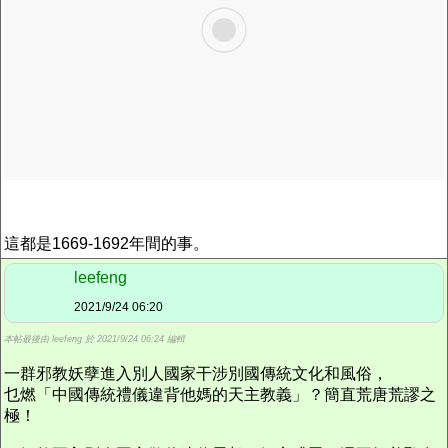
這都是1669-1692年間的事。
leefeng
2021/9/24 06:20
本帖最後由 leefeng 於 2021/9/24 06:24 編輯
一群邪教妖孽進入別人國家干涉別國傳統文化和風俗，
乜燃「中國傳統禮儀違背他媽的天主教義」？簡直荒唐荒謬之
極！