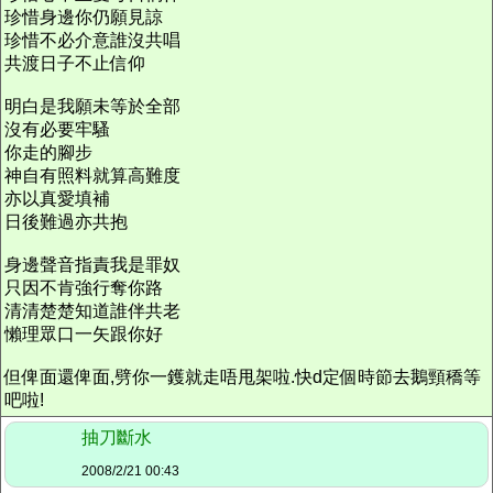
珍惜身邊你仍願見諒
珍惜不必介意誰沒共唱
共渡日子不止信仰
明白是我願未等於全部
沒有必要牢騷
你走的腳步
神自有照料就算高難度
亦以真愛填補
日後難過亦共抱
身邊聲音指責我是罪奴
只因不肯強行奪你路
清清楚楚知道誰伴共老
懶理眾口一矢跟你好
但俾面還俾面,劈你一鑊就走唔甩架啦.快d定個時節去鵝頸穚等
吧啦!
抽刀斷水
2008/2/21 00:43