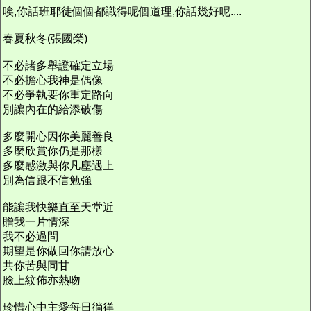
唉,你話班耶徒個個都識得呢個道理,你話幾好呢....
春夏秋冬(張國榮)
不必諸多舉證確定立場
不必擔心我神是偶像
不必爭執要你重定路向
別讓內在的給添破傷
多麼開心因你美麗善良
多麼欣賞你仍是那樣
多麼感激與你凡塵遇上
別為信跟不信勉強
能讓我快樂直至天堂近
贈我一片情深
我不必過問
期望是你做回你請放心
共你苦與同甘
臉上紋佈亦熱吻
珍惜心中主愛每日徜徉