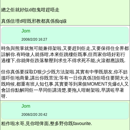
總之佢就好似d怨鬼咁趕唔走
真係信埋d咁既邪教都真係痴q線
Jom
2008/2/20 16:27
時魚與熊掌就無可能兼得架啦,又要趕到佢走,又要保得住全界都
諒解你.有時做人就係咁,本來佢跳樓佢既事,但而家你唔好彩行
過樓下,你就俾佢跌落黎壓到求生不得求死不能,火滾都應該既.
但你真係要採取D狠少少既方法架啦.其實有中學既朋友,你不妨
搵吓佢地商量,講出你既苦況;等有一日你真係頂佢唔住要開大火
既時候,都重有班人知乜事.其實要等到果個MOMENT先爆d人又
會話你點解同佢一早同佢講清楚,要拖人咁耐架啦,早講咗早著
呀.
Jom
2008/2/20 20:42
粗作啦水哥,見你咁俾面,整多野你既favourite.