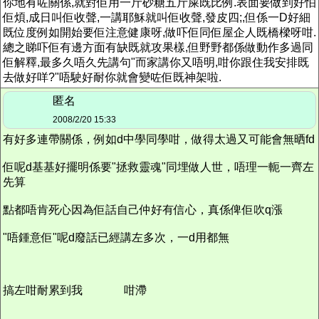
你地有咗關係,就對佢用一斤砂糖五斤屎既比例.表面要做到好怕
佢煩,成日叫佢收聲,一講耶穌就叫佢收聲,發皮四;,但係一D好細
既位度例如開始要佢注意健康呀,做吓佢同佢屋企人既橋樑呀咁.
總之睇吓佢有邊方面有缺既就攻果樣,但野野都係做動作多過同
佢解釋,最多久唔久先講句"而家講你又唔明,咁你跟住我安排既
去做好咩?"唔駛好耐你就會變咗佢既神架啦.
匿名
2008/2/20 15:33
有好多連帶關係，例如d中學同學咁，做得太過又可能會無晒fd
佢呢d基基好擺明係要"拯救靈魂"同埋做人世，唔理一軛一齊左
先算
點都唔肯死心因為佢話自己仲好有信心，真係俾佢吹q漲
"唔鍾意佢"呢d廢話已經講左多次，一d用都無
搞左咁耐累到我
咁滯