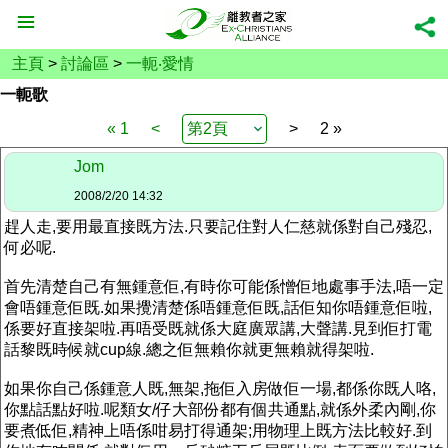
主頁
>
討論區
>
一軛‧愛情
一軛歌
« 1
<
>
2 »
Jom
2008/2/20 14:32
趕人走,要用最直接既方法.只要記住對人仁慈就係對自己殘忍,
何必呢.
首先清楚自己有無鍾意佢,有時你可能係憎佢地處事手法,唔一定
會唔鍾意佢既.如果攪清楚係唔鍾意佢既,話佢知你唔鍾意佢啦,
係要好直接架啦.再唔受既就係大庭廣眾講,大聲講.見到佢打電
話黎既時候就cup線.總之佢無賴你就更無賴就得架啦.
如果你自己係鍾意人既,無架,拖佢入房做佢一場,都係你既人咯,
你點話點好啦.呢類女/仔大部份都有個共通點,就係外柔內剛,你
要煮低佢,精神上唔係咁易打得通架;用物理上既方法比較好.到