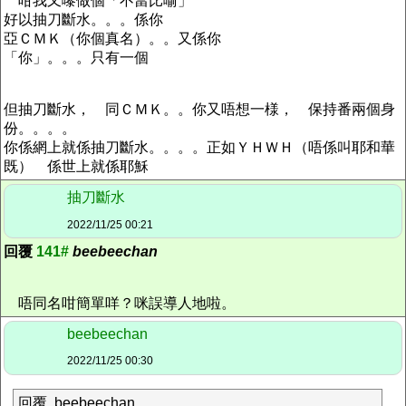
咁我又嚟做個「不當比喻」
好以抽刀斷水。。。係你
亞ＣＭＫ（你個真名）。。又係你
「你」。。。只有一個
但抽刀斷水， 同ＣＭＫ。。你又唔想一様， 保持番兩個身
份。。。。
你係網上就係抽刀斷水。。。。正如ＹＨＷＨ（唔係叫耶和華
既） 係世上就係耶穌
抽刀斷水
2022/11/25 00:21
回覆
141#
beebeechan
唔同名咁簡單咩？咪誤導人地啦。
beebeechan
2022/11/25 00:30
回覆 beebeechan