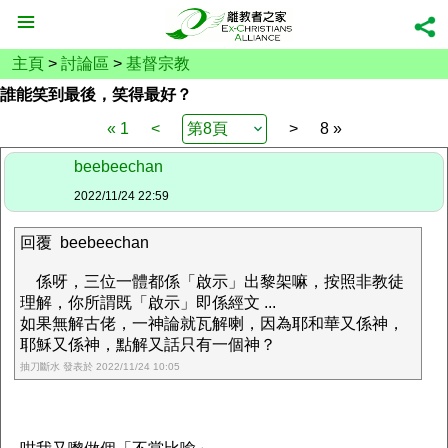
主頁
>
討論區
>
基督宗教
誰能笑到最後，笑得最好？
« 1
<
>
8 »
beebeechan
2022/11/24 22:59
回覆 beebeechan
係呀，三位一體都係「啟示」出黎架嘛，按照非教徒
理解，你所謂既「啟示」即係經文 ...
如果無解古佬，一神論就瓦解喇，因為耶和華又係神，
耶穌又係神，點解又話只有一個神？
抽刀斷水 發表於 2022/11/24 10:05