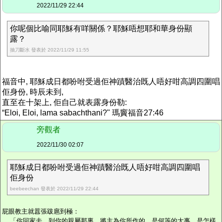
2022/11/29 22:44
你呢個比喻同耶穌有咩關係？耶穌唔想耶和華身份顯
露？
抽刀斷水 發表於 2022/11/29 11:55
福音中, 耶穌成日都吩咐受過佢神蹟醫治既人唔好咁高調四圍唱
佢身份, 時辰未到,
直至在十架上, 佢自己就表露身份勒:
“Eloi, Eloi, lama sabachthani?" 瑪竇福音27:46
旁觀者
2022/11/30 02:07
耶穌成日都吩咐受過佢神蹟醫治既人唔好咁高調四圍唱
佢身份
beebeechan 發表於 2022/11/29 22:44
屁眼教主就囂張跋扈到極：
「你回家去，到你的親屬那裏，將主為你所作的、是何等的大事、是怎樣