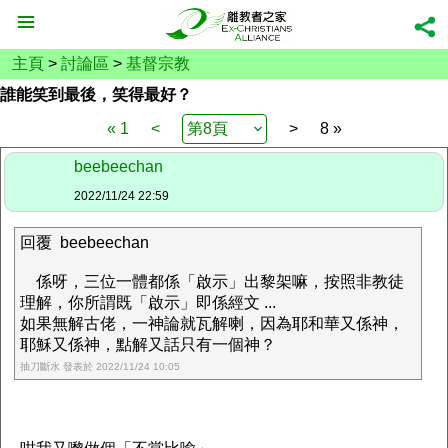
主頁
>
討論區
>
基督宗教
誰能笑到最後，笑得最好？
« 1
<
>
8 »
beebeechan
2022/11/24 22:59
回覆 beebeechan
係呀，三位一體都係「啟示」出黎架嘛，按照非教徒
理解，你所謂既「啟示」即係經文 ...
如果無解古佬，一神論就瓦解喇，因為耶和華又係神，
耶穌又係神，點解又話只有一個神？
抽刀斷水 發表於 2022/11/24 10:05