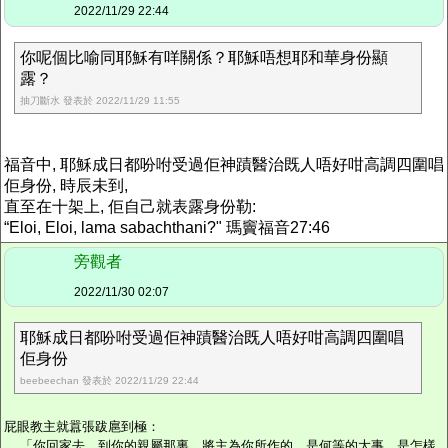
2022/11/29 22:44
你呢個比喻同耶穌有咩關係？耶穌唔想耶和華身份顯
露？
抽刀斷水 發表於 2022/11/29 11:55
福音中, 耶穌成日都吩咐受過佢神蹟醫治既人唔好咁高調四圍唱
佢身份, 時辰未到,
直至在十架上, 佢自己就表露身份勒:
“Eloi, Eloi, lama sabachthani?" 瑪竇福音27:46
旁觀者
2022/11/30 02:07
耶穌成日都吩咐受過佢神蹟醫治既人唔好咁高調四圍唱
佢身份
beebeechan 發表於 2022/11/29 22:44
屁眼教主就囂張跋扈到極：
「你回家去，到你的親屬那裏，將主為你所作的、是何等的大事、是怎樣