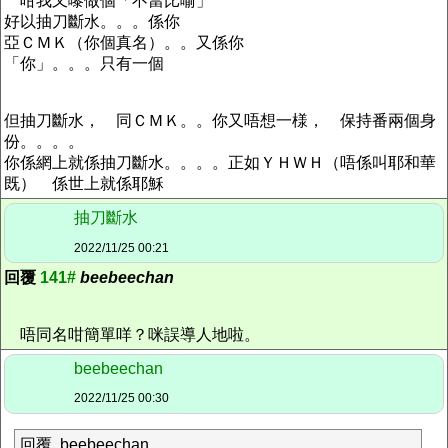
咁我又嚟做個「不當比喻」
好以抽刀斷水。。。係你
亞ＣＭＫ（你個真名）。。又係你
「你」。。。只有一個
但抽刀斷水， 同ＣＭＫ。。你又唔想一様， 保持番兩個身
份。。。。
你係網上就係抽刀斷水。。。。正如ＹＨＷＨ（唔係叫耶和華
既） 係世上就係耶穌
抽刀斷水
2022/11/25 00:21
回覆
141#
beebeechan
唔同名咁簡單咩？咪誤導人地啦。
beebeechan
2022/11/25 00:30
回覆 beebeechan