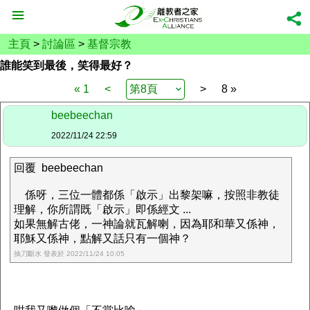
主頁
>
討論區
>
基督宗教
誰能笑到最後，笑得最好？
« 1
<
>
8 »
beebeechan
2022/11/24 22:59
回覆 beebeechan
係呀，三位一體都係「啟示」出黎架嘛，按照非教徒
理解，你所謂既「啟示」即係經文 ...
如果無解古佬，一神論就瓦解喇，因為耶和華又係神，
耶穌又係神，點解又話只有一個神？
抽刀斷水 發表於 2022/11/24 10:05