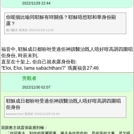
2022/11/29 22:44
你呢個比喻同耶穌有咩關係？耶穌唔想耶和華身份顯
露？
抽刀斷水 發表於 2022/11/29 11:55
福音中, 耶穌成日都吩咐受過佢神蹟醫治既人唔好咁高調四圍唱
佢身份, 時辰未到,
直至在十架上, 佢自己就表露身份勒:
“Eloi, Eloi, lama sabachthani?" 瑪竇福音27:46
旁觀者
2022/11/30 02:07
耶穌成日都吩咐受過佢神蹟醫治既人唔好咁高調四圍唱
佢身份
beebeechan 發表於 2022/11/29 22:44
屁眼教主就囂張跋扈到極：
「你回家去，到你的親屬那裏，將主為你所作的、是何等的大事、是怎樣