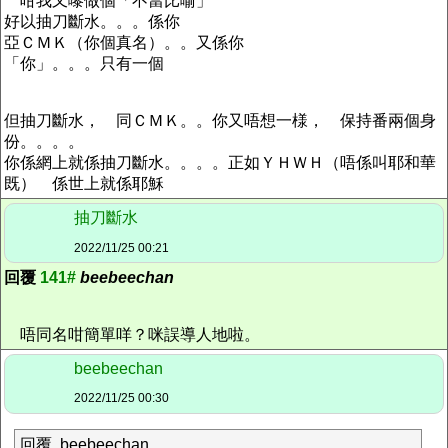
咁我又嚟做個「不當比喻」
好以抽刀斷水。。。係你
亞ＣＭＫ（你個真名）。。又係你
「你」。。。只有一個
但抽刀斷水， 同ＣＭＫ。。你又唔想一様， 保持番兩個身
份。。。。
你係網上就係抽刀斷水。。。。正如ＹＨＷＨ（唔係叫耶和華
既） 係世上就係耶穌
抽刀斷水
2022/11/25 00:21
回覆
141#
beebeechan
唔同名咁簡單咩？咪誤導人地啦。
beebeechan
2022/11/25 00:30
回覆 beebeechan