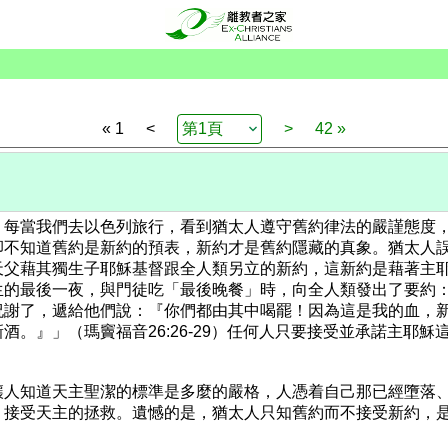
« 1
<
>
42 »
。每當我們去以色列旅行，看到猶太人遵守舊約律法的嚴謹態度
不知道舊約是新約的預表，新約才是舊約隱藏的真象。猶太人誤
天父藉其獨生子耶穌基督跟全人類另立的新約，這新約是藉著主
生的最後一夜，與門徒吃「最後晚餐」時，向全人類發出了要約
祝謝了，遞給他們說：『你們都由其中喝罷！因為這是我的血，
。』」（瑪竇福音26:26-29）任何人只要接受並承諾主耶
讓人知道天主聖潔的標準是多麼的嚴格，人憑着自己那已經墮落
，接受天主的拯救。遺憾的是，猶太人只知舊約而不接受新約，
。