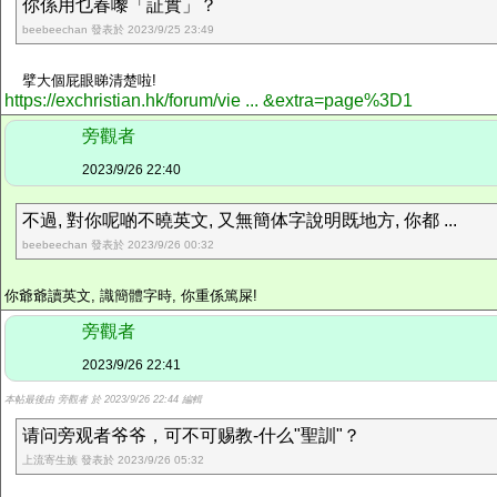
你係用乜春嚟「証實」？
beebeechan 發表於 2023/9/25 23:49
擘大個屁眼睇清楚啦!
https://exchristian.hk/forum/vie ... &extra=page%3D1
旁觀者
2023/9/26 22:40
不過, 對你呢啲不曉英文, 又無簡体字說明既地方, 你都 ...
beebeechan 發表於 2023/9/26 00:32
你爺爺讀英文, 識簡體字時, 你重係篤屎!
旁觀者
2023/9/26 22:41
本帖最後由 旁觀者 於 2023/9/26 22:44 編輯
请问旁观者爷爷，可不可赐教-什么"聖訓"？
上流寄生族 發表於 2023/9/26 05:32