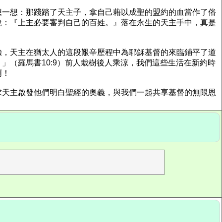
想一想：那踐踏了天主子，拿自己藉以成聖的盟約的血當作了俗
說：『上主必要審判自己的百姓。』落在永生的天主手中，真是
驗，天主在猶太人的這段艱辛歷程中為耶穌基督的來臨鋪平了道
（羅馬書10:9）前人栽樹後人乘涼，我們這些生活在新約時
啊！
求天主啟發他們明白聖經的奧義，與我們一起共享基督的無限恩