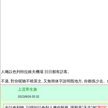
人哋以色列特拉維夫機場 日日都有訪客。
不過, 對你呢啲不曉英文, 又無簡体字說明既地方, 你都係少去
上流寄生族
2023/9/26 05:32
去以色列時, 記得叫以色列人將你殺死, 因那是"天主"的"
聖訓"
.