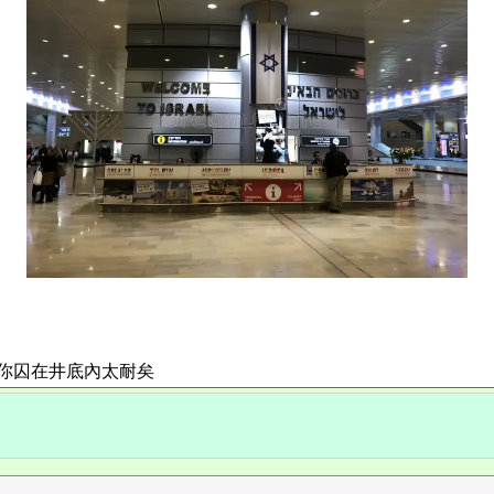
。你囚在井底內太耐矣