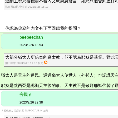
連網主都只看標題不看內文就急急發言，如此只適合到屋仔司機
逃出魔幻紀 發表於 2023/9/26 15:10
你認為你寫的內文有正面回應我的提問？
beebeechan
2023/9/26 18:53
大部分猶太人所信奉的猶太教，並不認為耶穌是基督。對此天主
抽刀斷水 2023/9/26 11:37 提交
猶太人是天主的選民。通過猶太人使世人（外邦人）也認識天主
耶穌是默西亞是認識天主後的事。天主教不是敬拜耶穌代替了
旁觀者
2023/9/26 22:38
本帖最後由 旁觀者 於 2023/9/27 23:44 編輯