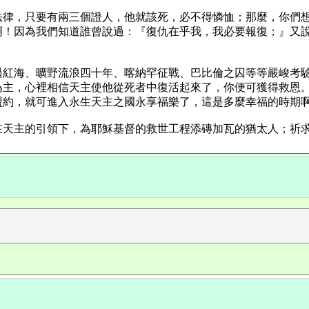
法律，只要有兩三個證人，他就該死，必不得憐恤；那麼，你們
啊！因為我們知道誰曾說過：『復仇在乎我，我必要報復；』又
過紅海、曠野流浪四十年、喀納罕征戰、巴比倫之囚等等嚴峻考
主，心裡相信天主使他從死者中復活起來了，你便可獲得救恩。」
盟約，就可進入永生天主之國永享福樂了，這是多麼幸福的時期
在天主的引領下，為耶穌基督的救世工程添磚加瓦的猶太人；祈