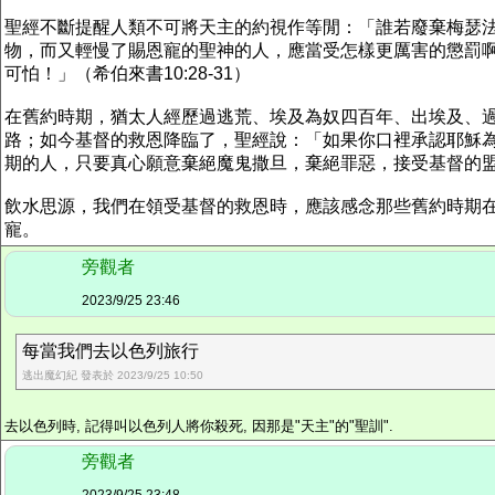
聖經不斷提醒人類不可將天主的約視作等閒：「誰若廢棄梅瑟
物，而又輕慢了賜恩寵的聖神的人，應當受怎樣更厲害的懲罰
可怕！」（希伯來書10:28-31）
在舊約時期，猶太人經歷過逃荒、埃及為奴四百年、出埃及、
路；如今基督的救恩降臨了，聖經說：「如果你口裡承認耶穌為
期的人，只要真心願意棄絕魔鬼撒旦，棄絕罪惡，接受基督的
飲水思源，我們在領受基督的救恩時，應該感念那些舊約時期
寵。
旁觀者
2023/9/25 23:46
每當我們去以色列旅行
逃出魔幻紀 發表於 2023/9/25 10:50
去以色列時, 記得叫以色列人將你殺死, 因那是"天主"的"聖訓".
旁觀者