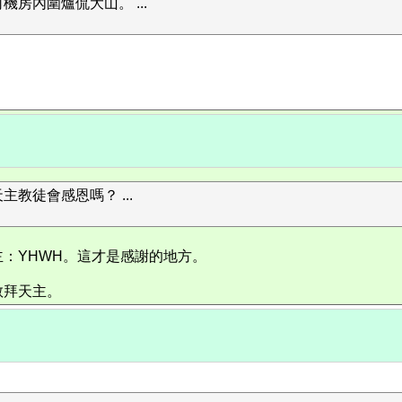
房內圍爐侃大山。 ...
教徒會感恩嗎？ ...
：YHWH。這才是感謝的地方。
敬拜天主。