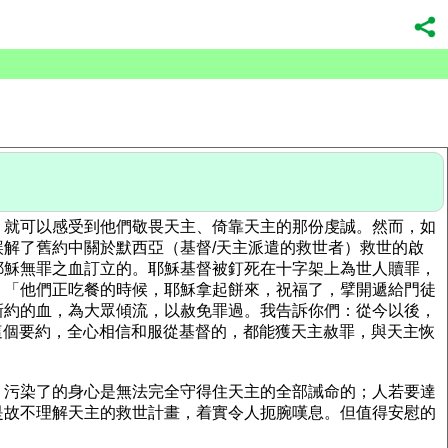
，就可以感受到他們敬畏天主、倚靠天主的那份虔誠。然而，如
解了舊約中關於默西亞（基督/天主派遣的救世者）救世的啟
耶穌無罪之血訂立的。耶穌基督被釘死在十字架上為世人贖罪，
：「他們正吃餐的時候，耶穌拿起餅來，祝福了，擘開遞給門徒
新約的血，為大眾傾流，以赦免罪過。我告訴你們：從今以後，
穌這個要約，全心相信和服從基督的，都能獲天主赦罪，與天主恢
、污染了的身心是無法完全守得住天主的全部誡命的；人若要達
是故不理解天主的救世計畫，着實令人扼腕嘆息。但值得安慰的