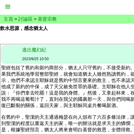
主頁
>
討論區
>
基督宗教
飲水思源，感念猶太人
逃出魔幻紀
2023/9/25 10:50
聖經包括了舊約和新约两部分，猶太人只守舊約，不接受新約
果我們系統地學習整部聖經，就會知道猶太人雖然熟讀舊約，卻
示，他們不承認主耶穌就是舊約中預言要來的救主，也不承認
他成了新約的中保，成了天父赦免世罪的基礎。主耶穌在他人
說：『你們拿去吃罷！這是我的身體。』然後，又拿起杯來，
我不再喝這葡萄汁了，直到在我父的國裹那一天，與你們同喝新酒
復已斷裂的關係，返回天家，與主耶穌同桌共餐喝新酒。
在舊約中，聖潔的天主通過梅瑟在向人頒布了六百多條法律，
到聖潔的程度以重返天主的家，唯一的辦法就是求天主的憐憫
是，根據聖經預言，猶太人將來會明白基督的救恩，全體得救