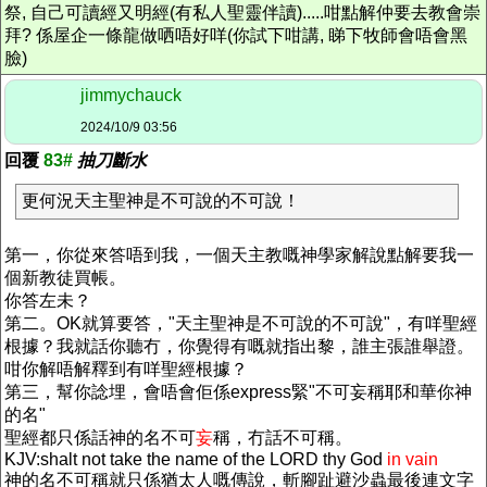
祭, 自己可讀經又明經(有私人聖靈伴讀).....咁點解仲要去教會崇
拜? 係屋企一條龍做哂唔好咩(你試下咁講, 睇下牧師會唔會黑
臉)
jimmychauck
2024/10/9 03:56
回覆
83#
抽刀斷水
更何況天主聖神是不可說的不可說！
第一，你從來答唔到我，一個天主教嘅神學家解說點解要我一
個新教徒買帳。
你答左未？
第二。OK就算要答，"天主聖神是不可說的不可說"，有咩聖經
根據？我就話你聽冇，你覺得有嘅就指出黎，誰主張誰舉證。
咁你解唔解釋到有咩聖經根據？
第三，幫你諗埋，會唔會佢係express緊"不可妄稱耶和華你神
的名"
聖經都只係話神的名不可
妄
稱，冇話不可稱。
KJV:shalt not take the name of the LORD thy God
in vain
神的名不可稱就只係猶太人嘅傳說，斬腳趾避沙蟲最後連文字