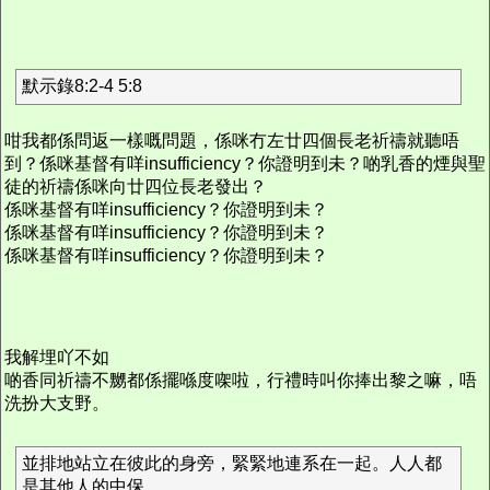
默示錄8:2-4 5:8
咁我都係問返一樣嘅問題，係咪冇左廿四個長老祈禱就聽唔
到？係咪基督有咩insufficiency？你證明到未？啲乳香的煙與聖
徒的祈禱係咪向廿四位長老發出？
係咪基督有咩insufficiency？你證明到未？
係咪基督有咩insufficiency？你證明到未？
係咪基督有咩insufficiency？你證明到未？
我解埋吖不如
啲香同祈禱不嬲都係擺喺度㗎啦，行禮時叫你捧出黎之嘛，唔
洗扮大支野。
並排地站立在彼此的身旁，緊緊地連系在一起。人人都
是其他人的中保。