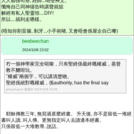
人人都係司祭, 經師...唔使神父。
懺悔自己同神禱告時講聲就掂
解經有私人聖靈領....DIY!
所以....搞到走哂樣。
(唔知你割盲腸, 剝牙...小手術啫, 又會唔會係屋企自己嚟)
beebeechan
2024/10/8 23:02
冇一個神學家完全啱㗎，只有聖經係最終嘅權威，基督
教不嬲咁玩。
"權威"兩個字，可以講清楚啲。
聖經係絕對嘅權威，係authority, has the final say
jimmychauck 發表於 2024/10/8 15:38
耶穌傳教三年, 無寫過甚麼經書。 升天後, 亦不是留低一堆經
書叫人讀, 叫人傳。更無指定叫人去讀邊本經書。
只係留低一大堆教導, 說話。