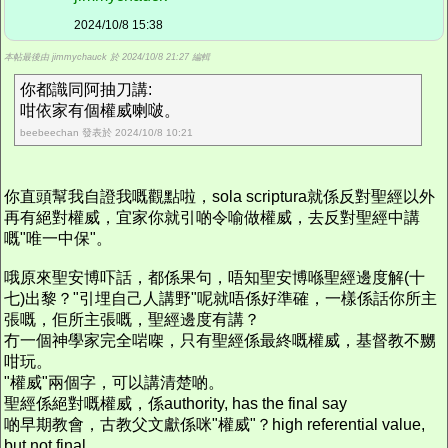
2024/10/8 15:38
本帖最後由 jimmychauck 於 2024/10/8 21:27 編輯
你都識同阿抽刀講:
咁依家有個權威喇啵。
beebeechan 發表於 2024/10/8 10:21
你直頭幫我自證我嘅觀點啦，sola scriptura就係反對聖經以外
再有絕對權威，宜家你就引啲令喻做權威，去反對聖經中講
嘅"唯一中保"。
哦原來聖安博吓話，都係果句，唔知聖安博喺聖經邊度解(十
七)出黎？"引埋自己人講野"呢就唔係好準確，一樣係話你所主
張嘅，佢所主張嘅，聖經邊度有講？
冇一個神學家完全啱㗎，只有聖經係最終嘅權威，基督教不嬲
咁玩。
"權威"兩個字，可以講清楚啲。
聖經係絕對嘅權威，係authority, has the final say
啲早期教會，古教父文獻係咪"權威"？high referential value,
but not final。