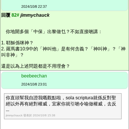
2024/10/8 22:37
回覆
82#
jimmychauck
你地開多個「中保」出黎做乜？不如直接啲講：
1. 耶穌係咪神？
2. 羅馬書10:9中的「神叫他」是有何含義？「神叫神」？「神
叫非神」？
還是以為上述問題都是不用理會？
beebeechan
2024/10/8 23:01
你直頭幫我自證我嘅觀點啦，sola scriptura就係反對聖
經以外再有絕對權威，宜家你就引啲令喻做權威，去反
...
jimmychauck 發表於 2024/10/8 15:38