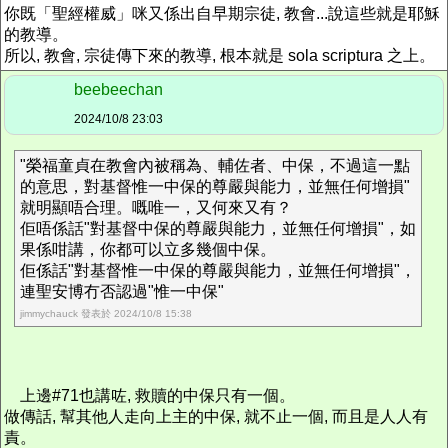
你既「聖經權威」咪又係出自早期宗徒, 教會...說這些就是耶穌
的教導。
所以, 教會, 宗徒傳下來的教導, 根本就是 sola scriptura 之上。
beebeechan
2024/10/8 23:03
"榮福童貞在教會內被稱為、輔佐者、中保，不過這一點
的意思，對基督惟一中保的尊嚴與能力，並無任何增損"
就明顯唔合理。嘅唯一，又何來又有？
佢唔係話"對基督中保的尊嚴與能力，並無任何增損"，如
果係咁講，你都可以立多幾個中保。
佢係話"對基督惟一中保的尊嚴與能力，並無任何增損"，
連聖安博冇否認過"惟一中保"
jimmychauck 發表於 2024/10/8 15:38
上邊#71也講咗, 救贖的中保只有一個。
做傳話, 幫其他人走向上主的中保, 就不止一個, 而且是人人有
責。