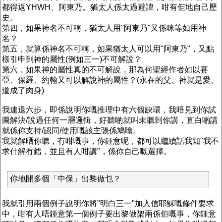
都得返YHWH、阿東乃。猶太人係太過避諱，咁有佢地自己歷
史。
第四，如果神名不可稱，猶太人用"阿東乃"又係咪等如用神
名？
第五，就算係神名不可稱，如果猶太人可以用"阿東乃"，又點
樣引申到神的屬性(例如三一)不可解說？
第六，如果神的屬性真的不可解說，那為何聖經作者如以賽
亞、保羅、約翰又可以解說神的屬性？(永在的父、神就是愛、
道成了肉身)
我連退六步，即係說明你嘅推理中有六個缺環，我唔見到你試
圖解決/說過任何一層邏輯，好聽啲就叫未聽到你講，直白啲講
就係你支持/認同/使用嘅該主張係鳩噏。
我就解晒你聽，冇咁嘅事，你鍾意呢，都可以繼續話我知"我不
求什解冇錯，並且有人咁講"，係你自己嘅選擇。
你地開多個「中保」出黎做乜？
我就引用兩個例子說明你將"明白三一"加入信耶穌嘅條件要求
中，咁有人唔鍾意第一個例子要出黎做架兩係佢嘅事，你鍾意