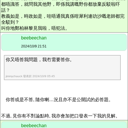
都唔識答，就問我其他野，即係我講嘅野你都放棄反駁啦吓
話？
教義如是，時政如是，哇唔通我真係咁犀利連叻沙嘅老師都完
全駁到？
叫你地鄭柏林黎見我啦，唔犯法。
beebeechan
2024/10/9 21:51
你又唔答我問題，我冇需要答你。
jimmychauck 發表於 2024/10/9 05:45
你答或是不答, 隨你
喇…
況且亦不是公開試的必答題。
不過, 見你有不對論點時, 我亦會加把口發表一下我的見解。
beebeechan