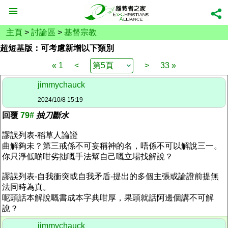
主頁
>
討論區
>
基督宗教
超短基版：可考慮新增以下類別
« 1
<
>
33 »
jimmychauck
2024/10/8 15:19
回覆
79#
抽刀斷水
謬誤列表-稻草人論證
曲解夠未？第三戒係不可妄稱神的名，唔係不可以解說三一。
你只淨低啲咁劣拙嘅手法幫自己嘅立場找解說？
謬誤列表-自我衝突或自我矛盾-提出的多個主張或論證前提無
法同時為真。
呢頭話本解說嘅書成本字典咁厚，果頭就話阿邊個講不可解
說？
jimmychauck