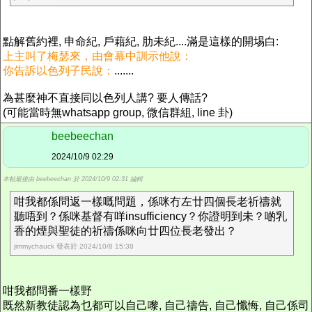
點解舊約裡, 申命紀, 戶藉紀, 肋未紀....滿是這樣的開埸白:
上主叫了梅瑟來，由會幕中訓示他說：
你告訴以色列子民說：
.......
為甚麼神不直接同以色列人講? 要人傳話?
(可能當時無whatsapp group, 微信群組, line 卦)
beebeechan
2024/10/9 02:29
本帖最後由 beebeechan 於 2024/10/9 02:31 編輯
咁我都係問返一樣嘅問題，係咪冇左廿四個長老祈禱就
聽唔到？係咪基督有咩insufficiency？你證明到未？啲乳
香的煙與聖徒的祈禱係咪向廿四位長老發出？
jimmychauck 發表於 2024/10/8 15:38
咁我都問番一樣野
既然新教徒認為乜都可以自己嚟, 自己禱告, 自己懺悔, 自己係司