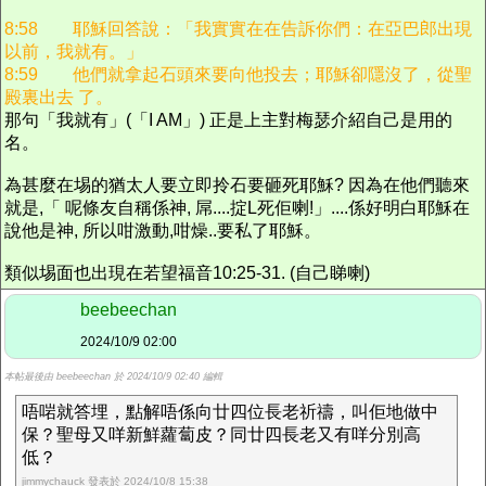
8:58 耶穌回答說：「我實實在在告訴你們：在亞巴郎出現
以前，我就有。」
8:59 他們就拿起石頭來要向他投去；耶穌卻隱沒了，從聖
殿裏出去 了。
那句「我就有」(「I AM」) 正是上主對梅瑟介紹自己是用的
名。
為甚麼在埸的猶太人要立即拎石要砸死耶穌? 因為在他們聽來
就是,「 呢條友自稱係神, 屌....掟L死佢喇!」....係好明白耶穌在
說他是神, 所以咁激動,咁燥..要私了耶穌。
類似埸面也出現在若望福音10:25-31. (自己睇喇)
beebeechan
2024/10/9 02:00
本帖最後由 beebeechan 於 2024/10/9 02:40 編輯
唔啱就答埋，點解唔係向廿四位長老祈禱，叫佢地做中
保？聖母又咩新鮮蘿蔔皮？同廿四長老又有咩分別高
低？
jimmychauck 發表於 2024/10/8 15:38