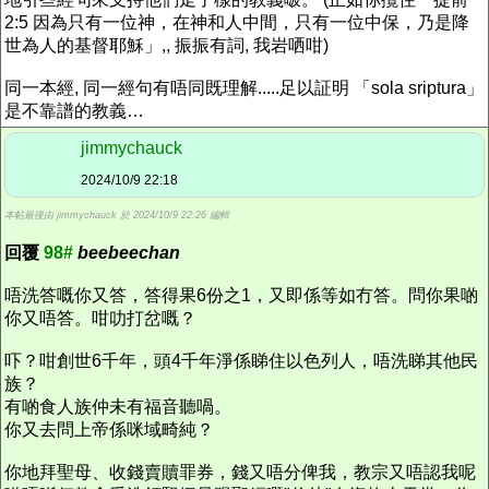
2:5 因為只有一位神，在神和人中間，只有一位中保，乃是降
世為人的基督耶穌」,, 振振有詞, 我岩哂咁)
同一本經, 同一經句有唔同既理解.....足以証明 「sola sriptura」
是不靠譜的教義…
jimmychauck
2024/10/9 22:18
本帖最後由 jimmychauck 於 2024/10/9 22:26 編輯
回覆
98#
beebeechan
唔洗答嘅你又答，答得果6份之1，又即係等如冇答。問你果啲
你又唔答。咁叻打岔嘅？
吓？咁創世6千年，頭4千年淨係睇住以色列人，唔洗睇其他民
族？
有啲食人族仲未有福音聽喎。
你又去問上帝係咪域畸純？
你地拜聖母、收錢賣贖罪券，錢又唔分俾我，教宗又唔認我呢