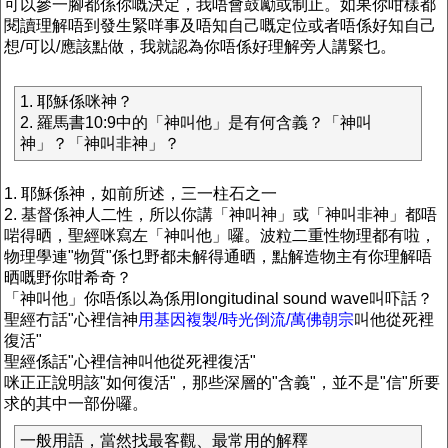
可以參一腳都係你嘅決定，我唔會鼓勵或制止。如果你咁樣都
閱讀理解唔到發生緊咩事及唔知自己嘅定位或者唔係好知自己
想/可以/應該點做，我就認為你唔係好理解旁人講緊乜。
1. 耶穌係咪神？
2. 羅馬書10:9中的「神叫他」是有何含義？「神叫
神」？「神叫非神」？
1. 耶穌係神，如前所述，三一柱石之一
2. 基督係神人二性，所以你講「神叫神」或「神叫非神」都唔
啱得晒，聖經咪寫左「神叫他」囉。波粒二重性物理都有啦，
物理學連"物質"係乜野都未解得通晒，點解造物主有你理解唔
晒嘅野你咁希奇？
「神叫他」你唔係以為係用longitudinal sound wave叫吓話？
聖經冇話"心裡信神
用基因複製/時光倒流/萬佛朝宗
叫他從死裡
復活"
聖經係話"心裡信神叫他從死裡復活"
咪正正說明該"如何復活"，那些深層的"含義"，並不是"信"所要
求的其中一部份囉。
一般用語，當然找最客觀、最常用的解釋