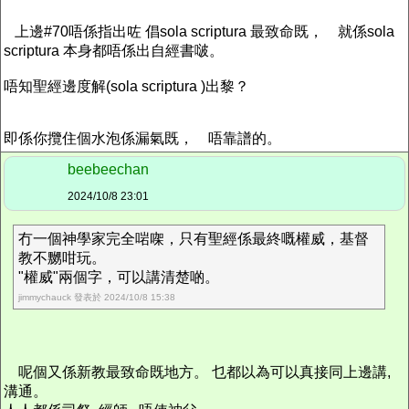
上邊#70唔係指出咗 倡sola scriptura 最致命既， 就係sola
scriptura 本身都唔係出自經書啵。
唔知聖經邊度解(sola scriptura )出黎？
即係你攬住個水泡係漏氣既， 唔靠譜的。
beebeechan
2024/10/8 23:01
冇一個神學家完全啱㗎，只有聖經係最終嘅權威，基督
教不嬲咁玩。
"權威"兩個字，可以講清楚啲。
jimmychauck 發表於 2024/10/8 15:38
呢個又係新教最致命既地方。 乜都以為可以真接同上邊講,
溝通。