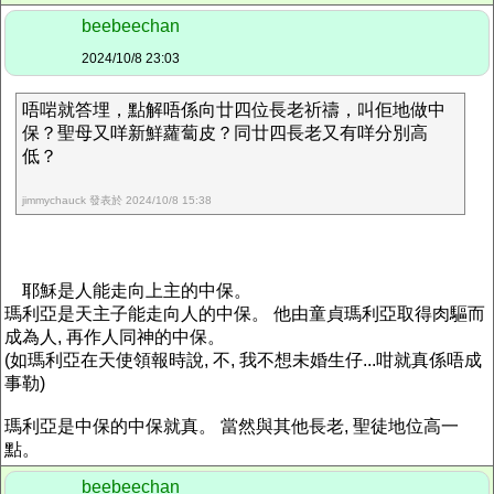
beebeechan
2024/10/8 23:03
唔啱就答埋，點解唔係向廿四位長老祈禱，叫佢地做中
保？聖母又咩新鮮蘿蔔皮？同廿四長老又有咩分別高
低？
jimmychauck 發表於 2024/10/8 15:38
耶穌是人能走向上主的中保。
瑪利亞是天主子能走向人的中保。 他由童貞瑪利亞取得肉驅而
成為人, 再作人同神的中保。
(如瑪利亞在天使領報時說, 不, 我不想未婚生仔...咁就真係唔成
事勒)
瑪利亞是中保的中保就真。 當然與其他長老, 聖徒地位高一
點。
beebeechan