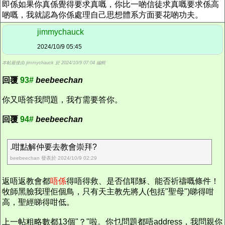
即係如果你真係覺得要求真嘅，你比一啲信徒求真嘅要求係高
啲嘅，我就認為你係處理自己思想體系方面要花啲功夫。
jimmychauck
2024/10/9 05:45
本帖最後由 jimmychauck 於 2024/10/9 07:04 編輯
回覆
93#
beebeechan
你又唔答我問題，我冇需要答你。
回覆
94#
beebeechan
.咁點解仲要去教會崇拜?
beebeechan 發表於 2024/10/9 02:29
返唔返教會都
唔係
得唔得救、是否信耶穌、能否祈禱嘅條件！
牧師黑臉我理佢個鳥，只有天主教先將人(包括"聖母")睇得咁
高，聖經睇得咁低。
上一帖粗略數都13個"？"啦。你乜問題都唔address，我問親你