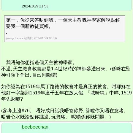
2024/10/9 21:53
第一，你從來答唔到我，一個天主教嘅神學家解說點解
要我一個新教徒買帳。
.
jimmychauck 發表於 2024/10/9 03:56
我唔知你想指邊個天主教神學家。
不過, 天主教會教義都是1-4世紀時的神師參透出來。(係咪在聖
神引領下作出, 自己判斷囉)
如你認為在1519年馬丁路德的教會才是真正的教會。咁耶穌在
他釘十字架到1519年這千五年在放大假, 「域畸純」中咩, 1519
年先返嚟?
(參考上邊#76。 唔好成日話我唔答你野, 答咗你又唔在意啫。
唔岩心水既論點你跳過, 玩忽略。 呢啲係你既問題。)
beebeechan