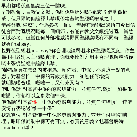
早期都唔係個個識三位一體㗎。
早期教會，古教父文獻，係唔係聖經外嘅"權威"？佢地係權
威，但只限於佢詮釋出黎嘅係建基於聖經嘅權威之上。
聖經外嘅"權威"，作為參考，fine，聖經冇羅列出過所有今日信
徒會面對嘅境況嘅每一個細節，有啲古教父文獻提過嘅，當然
可以參考。但當任何外部權威講野同聖經講嘅有不同時，聖經
就有final say。
乜野係聖經嘅final say?你合理地詮釋嘅咪係聖經嘅原意。你主
張不同於別人主張嘅真理，你就要比對方用更合理嘅解釋將你
嘅主張從聖經中詮譯出黎。
"榮福童貞在教會內被稱為、輔佐者、中保，不過這一點的意
思，對基督惟一中保的尊嚴與能力，並無任何增損"
就明顯唔合理。嘅唯一，又何來又有？
佢唔係話"對基督中保的尊嚴與能力，並無任何增損"，如果係
咁講，你都可以立多幾個中保。
佢係話"對基督
惟一
中保的尊嚴與能力，並無任何增損"，連聖
安博冇否認過"惟一中保"
我就算俾"對基督惟一中保的尊嚴與能力，並無任何增損"啱
埋，咁即係輔助中保可有可無，冇實質意義？乜基督幾時
insufficient咩？