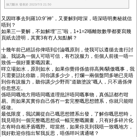
抽刀斷水 發表於 2023/7/3 21:50
又因咩事去到羅10:9"神"，又要解到咁深，唔深唔明奧秘就信
唔到？
如果三一要解，不如解埋"三"啦，1+1=2喺離散數學都要寫幾
頁紙去證明，其實3有冇人知點解？
十幾年前已經話你俾唔到討論嘅原則，使我可以遵循去進行討
論。我認為一個人可唔可信，有冇說服力，佢個人前後一唔一
致係一個好重要嘅因素。
咩立場如水，原則如水，如果你覺得係值得高興/驕傲嘅事，我
只需要話比你聽，同你講多少少，打爛一兩個盤問多啲已見唔
到你有說服力，聽你講少少野而"道聽塗說"嘅人，只不過係俾
你忽悠左。
係唔同嘅地方用唔同嘅道理批評唔同嘅事物，真係話都冇咁
易。而如果其實你自己係冇一套完整嘅思想體系，你就只能咁
樣做。
最低限度，我試圖從自己嘅思想體系出發，了解你嘅思想時，
我見唔到一個完整嘅思想或一幅完整嘅圖畫，只有好多碎片化
左有時自相矛盾嘅野。咁當然，如果你見到我唔一致嘅地方，
我好歡迎你指出幫我反思，唔係咩叫溝通啫？