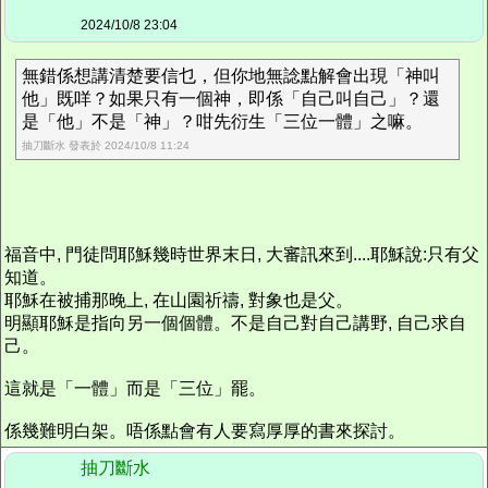
2024/10/8 23:04
無錯係想講清楚要信乜，但你地無諗點解會出現「神叫
他」既咩？如果只有一個神，即係「自己叫自己」？還
是「他」不是「神」？咁先衍生「三位一體」之嘛。
抽刀斷水 發表於 2024/10/8 11:24
福音中, 門徒問耶穌幾時世界末日, 大審訊來到....耶穌說:只有父
知道。
耶穌在被捕那晚上, 在山園祈禱, 對象也是父。
明顯耶穌是指向另一個個體。不是自己對自己講野, 自己求自
己。
這就是「一體」而是「三位」罷。
係幾難明白架。唔係點會有人要寫厚厚的書來探討。
抽刀斷水