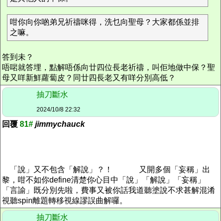
咁你向你啲弟兄祈禱咪得，洗乜向聖母？大家都係並排
之嘛。
答到未？
唔啱就答埋，點解唔係向廿四位長老祈禱，叫佢地做中保？聖
母又咩新鮮蘿蔔皮？同廿四長老又有咩分別高低？
抽刀斷水
2024/10/8 22:32
回覆
81#
jimmychauck
「說」又不包含「解說」？！
又開多個「妄稱」出
黎，咁不如你define清楚你心目中「說」「解說」「妄稱」
「言諭」既分別先啦，費事又被你話我道聽塗說不求甚解混淆
視聽spin離題轉移視線謬誤曲解囉。
抽刀斷水