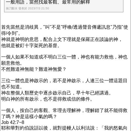
一般用語，當然找最客觀、最常用的解釋
抽刀斷水 發表於 2023/7/3 21:50
首先當然是消歧異，"叫"不是"呼喚/透過聲音傳遞訊息"乃指"使
得/令到"。
神就是神明的意思，配合上文下理就是保羅正在談論的神，
他就是被釘十字架死的基督。
一個人如果不知道或不明白三位一體，神也有能力救他，神也
願意救他。
不然難道神無能？難道神無愛？
三位一體也是神啟示的，若不是神啟示，人連三位一體這題目
也不知道。
神在整個人類歷史中逐步啟示自己，早十年已經講過。
明白神的所有啟示，也不是得救或信的條件。
一個人，按自己的客觀、常理去理解神，理解錯了就不能得救
了嗎？神是這樣小氣的嗎？
Job 42:7~8
耶和華對約伯說話以後，就對提幔人以利法說：「我的怒氣向