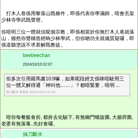
打木人巷係用黎落山既條件，即係代表你學滿師，唔會丟架
少林寺學武既聲譽。
你唔明三位一體就信呢個宗教，即係相當於你無打木人巷就落
山，雖然你聲稱曾經晌少林學武，但你啲功夫就備質疑囉，即
係道聽塗說不求甚解既教徒。
beebeechan
2024/10/10 02:07
佢多次引用羅馬書10:9嘛，如果呢段經文係咪唔駛用三
位一體又解得通「神叫他……」？都唔緊要，唔明 ...
抽刀斷水 發表於 2024/10/10 02:00
咁你每餐飯食前, 都拎去化驗下, 有無幽門螺旋菌, 大腸䏷菌,
老婆有無落毒..先好食囉。
抽刀斷水