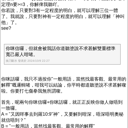
定理n要>=3，你解俾我聽吖。
你若說，只要對3有一定程度的明白，就可以理解三位一體
了。我就說，只要對神有一定程度的明白，就可以理解「神叫
他」了。
see?
你咪信囉，但就會被我話你道聽塗說不求甚解雙重標準
寬己嚴人咁啫。
抽刀斷水 發表於 2024/10/9 22:27
你咪話囉，我只不過按你"一般用語，當然找最客觀、最常用的
解釋"嘅邏輯啫，咁我可以結論，你平時都道聽塗說不求甚解㗎
啦。你要打七傷拳我無所謂㗎。
首先，呢兩句你咪信囉+你咪話囉，就正正反映你做人做唔到
一致囉。
A = "又因咩事去到羅10:9"神"，又要解到咁深，唔深唔明奧秘
就信唔到？"
B = "一般用語，當然找最客觀、最常用的解釋"