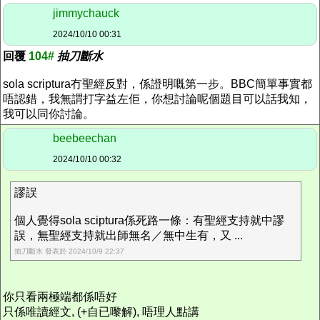
jimmychauck
2024/10/10 00:31
回覆
104#
抽刀斷水
sola scriptura冇聖經反對，係證明嘅第一步。BBC簡單事實都
唔認錯，我無謂打字益左佢，你想討論呢個題目可以話我知，
我可以同你討論。
beebeechan
2024/10/10 00:32
謬誤
個人覺得sola sciptura係死路一條：有聖經支持就中謬
誤，無聖經支持就出師無名／無中生有，又 ...
抽刀斷水 發表於 2024/10/9 22:37
你只看兩極端都係唔好
只係唯讀經文, (+自已嚟解), 唔理人點講