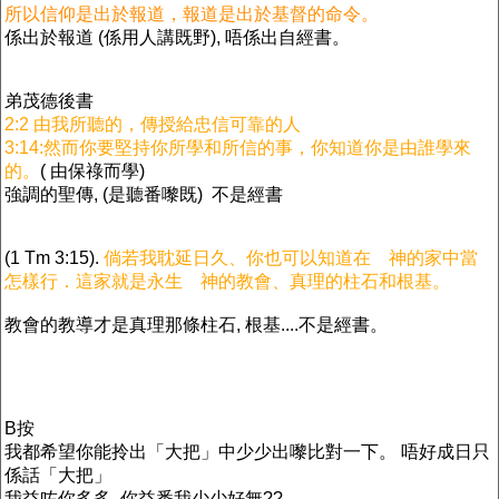
所以信仰是出於報道，報道是出於基督的命令。
係出於報道 (係用人講既野), 唔係出自經書。
弟茂德後書
2:2 由我所聽的，傳授給忠信可靠的人
3:14:然而你要堅持你所學和所信的事，你知道你是由誰學來
的。
( 由保祿而學)
強調的聖傳, (是聽番嚟既) 不是經書
(1 Tm 3:15).
倘若我耽延日久、你也可以知道在 神的家中當
怎樣行．這家就是永生 神的教會、真理的柱石和根基。
教會的教導才是真理那條柱石, 根基....不是經書。
B按
我都希望你能拎出「大把」中少少出嚟比對一下。 唔好成日只
係話「大把」
我益咗你多多, 你益番我少少好無??