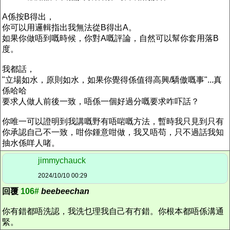
A係按B得出，
你可以用邏輯指出我無法從B得出A。
如果你做唔到嘅時候，你對A嘅評論，自然可以幫你套用落B
度。
我都話，
"立場如水，原則如水，如果你覺得係值得高興/驕傲嘅事"...真
係哈哈
要求人做人前後一致，唔係一個好過分嘅要求咋吓話？
你唯一可以證明到我講嘅野有唔啱嘅方法，暫時我只見到只有
你承認自己不一致，咁你鍾意咁做，我又唔苟，只不過話我知
抽水係咩人啫。
jimmychauck
2024/10/10 00:29
回覆
106#
beebeechan
你有錯都唔洗認，我洗乜理我自己有冇錯。你根本都唔係溝通
緊。