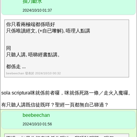
抽刀斷水
2024/10/10 01:37
你只看兩極端都係唔好
只係唯讀經文, (+自已嚟解), 唔理人點講
同
只聽人講, 唔睇經書點講。
都係走 ...
beebeechan 發表於 2024/10/10 00:32
sola scriptura咪就係前者囉，咪就係死路一條／走火入魔囉。
有只聽人講既信徒既咩？聖經一頁都無自己睇過？
beebeechan
2024/10/10 01:56