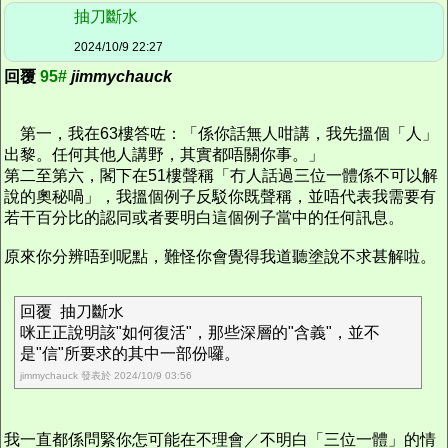
抽刀斷水
2024/10/9 22:27
回覆
95#
jimmychauck
第一，我在63樓答咗：「係你話無人咁講，我先搵個「人」
出黎。任何其他人講野，其實都唔關你事。」
第二至第六，閣下在51樓聲稱「冇人話過三位一體係不可以解
說的奧秘喎」，我搵個例子反駁你既聲稱，並唔代表我需要有
若干百分比的認同或者要明白這個例子當中的任何訊息。
原來你分辨唔到呢點，難怪你會覺得我道聽塗說不求甚解啦。
回覆 抽刀斷水
咪正正說明該"如何復活"，那些深層的"含義"，並不
是"信"所要求的其中一部份囉。
jimmychauck 發表於 2024/10/9 03:56
我一直都係問緊你怎可能在不理會／不明白「三位一體」的情