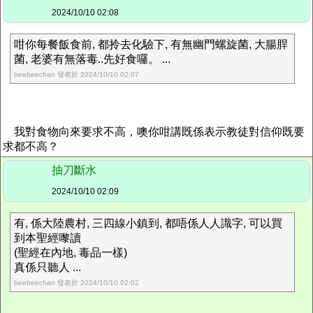
2024/10/10 02:08
咁你每餐飯食前, 都拎去化驗下, 有無幽門螺旋菌, 大腸䏷
菌, 老婆有無落毒..先好食囉。 ...
beebeechan 發表於 2024/10/10 02:07
我對食物向來要求不高，噢你咁講既係表示教徒對信仰既要
求都不高？
抽刀斷水
2024/10/10 02:09
有, 係大陸農村, 三四線小鎮到, 都唔係人人識字, 可以買
到本聖經嚟讀
(聖經在內地, 毒品一樣)
真係只聽人 ...
beebeechan 發表於 2024/10/10 02:02