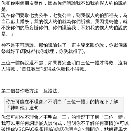
你和你兩個朋友發作，因為你們議論我不如我的僕人約伯說的
是。
現在你們要取七隻公牛，七隻公羊，到我僕人約伯那裡去，為
自己獻上燔祭，我的僕人約伯就為你們祈禱。我因悅納他，就
不按你們的愚妄辦你們。你們議論我，不如我的僕人約伯說的
是。」
神不是不可議論。那怕議論錯了，正主兒來跟你說，你獻個燔
祭就好了(耶穌都代你獻埋，你受就得了)。
三位一體解說還不盡，如果要完全明白三位一體才得救，沒有
人得救，"首任教皇"彼得及保羅也不得救。
第二個答你嘅方法，反證法。
你怎可能在不理會／不明白「三位一體」的情況下了解
「神叫他」這句
你怎可能在不理會／不明白「三」的情況下了解「三位一體」
我可以用任何詞語嵌入該句式，證明你不了解任何事情(仲可以
破埋你VSCFAQ臭蛋理論)你話你明白3？我問你，點解費馬大