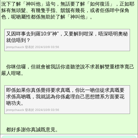
況下了解「神叫他」這句，無話要了解「如何復活」，正如耶
穌有無頭髮、有幾隻手指、鬍鬚有幾長，或者佢係咩中保角
色，呢啲屬性都係無助於了解「神叫他」。
又因咩事去到羅10:9"神"，又要解到咁深，唔深唔明奧秘
就信唔到？
jimmychauck 發表於 2024/10/9 03:56
你咪信囉，但就會被我話你道聽塗說不求甚解雙重標準寬己
嚴人咁啫。
即係如果你真係覺得要求真嘅，你比一啲信徒求真嘅要
求係高啲嘅，我就認為你係處理自己思想體系方面要花
啲功夫。
jimmychauck 發表於 2024/10/9 03:56
都好多謝你真誠既意見。