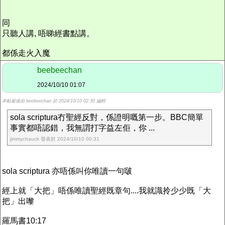
同
只聽人講, 唔睇經書點講。
都係走火入魔
beebeechan
2024/10/10 01:07
本帖最後由 beebeechan 於 2024/10/10 02:30 編輯
sola scriptura冇聖經反對，係證明嘅第一步。BBC簡單
事實都唔認錯，我無謂打字益左佢，你 ...
jimmychauck 發表於 2024/10/10 00:31
sola scriptura 亦唔係叫你唯讀一句啵
經上就「大把」唔係唯讀聖經既章句....我就識拎少少既「大
把」出嚟
羅馬書10:17