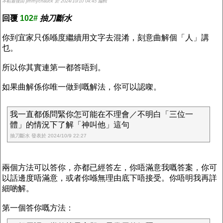
本帖最後由 jimmychauck 於 2024/10/10 04:45 編輯
回覆
102#
抽刀斷水
你到宜家只係喺度繼續用文字去混淆，刻意曲解個「人」講
乜。
所以你其實連第一都答唔到。
如果曲解係你唯一做到嘅解法，你可以認㗎。
我一直都係問緊你怎可能在不理會／不明白「三位一
體」的情況下了解「神叫他」這句
抽刀斷水 發表於 2024/10/9 22:27
兩個方法可以答你，亦都已經答左，你唔滿意我嘅答案，你可
以話邊度唔滿意，或者你喺無理由底下唔接受。你唔明我再詳
細啲解。
第一個答你嘅方法：