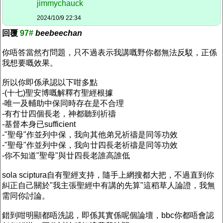
jimmychauck
2024/10/9 22:34
回覆
97#
beebeechan
你唔答當然冇問題，只不過表示我講嘅野你都無法反駁，正係
我想要嘅效果。
所以你即係承認以下咁多點
-(十七)聖安博嘅解釋冇聖經根據
-唯一及輔助中保同時存在是不合理
-有冇廿四個長老，神都聽到祈禱
-基督本身已sufficient
-"聖母"作並列中保，我向其他弟兄祈禱是同等功效
-"聖母"作並列中保，我向廿四長老祈禱是同等功效
-你不知道"聖母"與廿四長老誰高誰低
sola sciptura自有聖經支持，隨手上網搜都大把，不過直到你
糾正自己關於"我主張聖經中有講的先算"這稻草人論證，我無
需同你討論。
錯到咁明顯都唔洗認，即係其實係呢個論壇，bbc你都唔會認