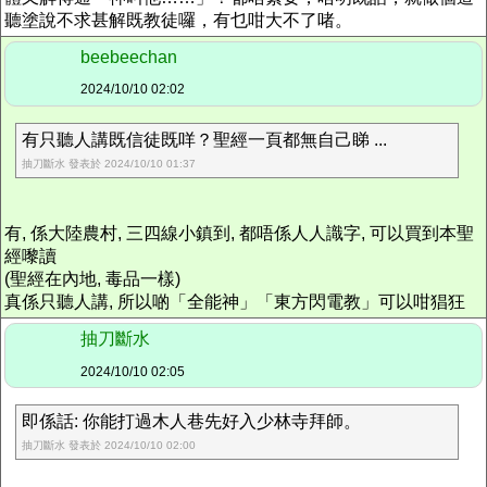
聽塗說不求甚解既教徒囉，有乜咁大不了啫。
beebeechan
2024/10/10 02:02
有只聽人講既信徒既咩？聖經一頁都無自己睇 ...
抽刀斷水 發表於 2024/10/10 01:37
有, 係大陸農村, 三四線小鎮到, 都唔係人人識字, 可以買到本聖
經嚟讀
(聖經在內地, 毒品一樣)
真係只聽人講, 所以啲「全能神」「東方閃電教」可以咁猖狂
抽刀斷水
2024/10/10 02:05
即係話: 你能打過木人巷先好入少林寺拜師。
抽刀斷水 發表於 2024/10/10 02:00