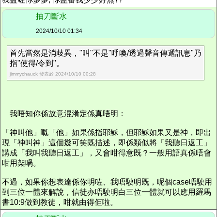
抽刀斷水
2024/10/10 01:34
首先當然是消歧異，"叫"不是"呼喚/透過聲音傳遞訊息"乃
指"使得/令到"。
jimmychauck 發表於 2024/10/10 00:28
我唔知你係故意混淆定係真唔明：
「神叫他」嘅「他」如果係指耶穌，但耶穌如果又是神，即出
現「神叫神」這個幾可笑既描述，即係類似將「我聽日返工」
講成「我叫我聽日返工」，又會咁得意既？一般用語真係唔會
咁用架喎。
不過，如果你想表達係你明咗、我唔駛明既，呢個case唔駛用
到三位一體來解說，信徒亦唔駛明白三位一體就可以應用羅馬
書10:9做到教徒，咁就由得佢啦。