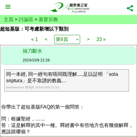
主頁
>
討論區
>
基督宗教
超短基版：可考慮新增以下類別
« 1
<
>
33 »
抽刀斷水
2024/10/9 22:26
同一本經, 同一經句有唔同既理解.....足以証明 「sola
sriptura」是不靠譜的教義…
beebeechan 發表於 2024/10/9 21:53
你帶出了超短基版FAQ的第一個問答：
問：根據聖經，……
答：這是解釋的其中一種。釋經書中有些地方也有幾個解釋，
應該跟哪個？