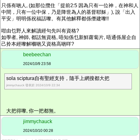
只係有啲人, (如那位攬住「提前2:5 因為只有一位神，在神和人
中間，只有一位中保，乃是降世為人的基督耶穌」), 說「出入
平安」明明係祝福話嚟。有其他解釋都係僭建嚟!!
咁由乜野人來解讀經句先叫有資格?
如學者, 神師, 都話無資格, 唔知係乜新鮮蘿蔔片, 唔通係屋企自
己拎本經嚟解嗰啲又資格高啲咩?
beebeechan
2024/10/9 23:58
sola sciptura自有聖經支持，隨手上網搜都大把
jimmychauck 發表於 2024/10/9 22:34
大把得嚟, 你一把都無。
jimmychauck
2024/10/10 00:28