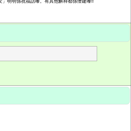
平安」明明係祝福話嚟。有其他解釋都係僭建嚟!!