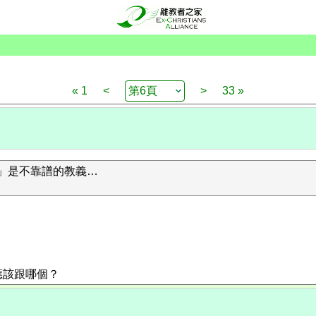
« 1
<
>
33 »
tura」是不靠譜的教義…
應該跟哪個？