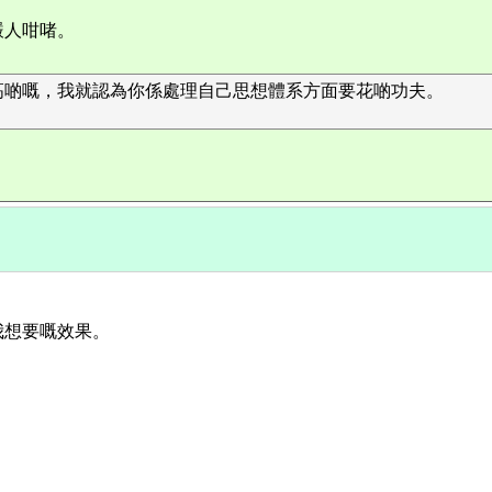
嚴人咁啫。
高啲嘅，我就認為你係處理自己思想體系方面要花啲功夫。
我想要嘅效果。