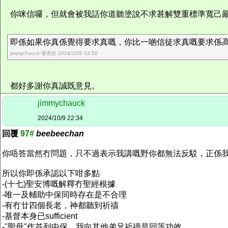
你咪信囉，但就會被我話你道聽塗說不求甚解雙重標準寬己
即係如果你真係覺得要求真嘅，你比一啲信徒求真嘅要求係
jimmychauck 發表於 2024/10/9 03:56
都好多謝你真誠既意見。
jimmychauck
2024/10/9 22:34
回覆
97#
beebeechan
你唔答當然冇問題，只不過表示我講嘅野你都無法反駁，正係
所以你即係承認以下咁多點
-(十七)聖安博嘅解釋冇聖經根據
-唯一及輔助中保同時存在是不合理
-有冇廿四個長老，神都聽到祈禱
-基督本身已sufficient
-"聖母"作並列中保，我向其他弟兄祈禱是同等功效