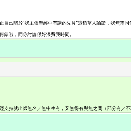
直到你糾正自己關於"我主張聖經中有講的先算"這稻草人論證，我無需
任何錯啦，同你討論係好浪費我時間。
謬誤，無聖經支持就出師無名／無中生有，又無得有與無之間（部分有