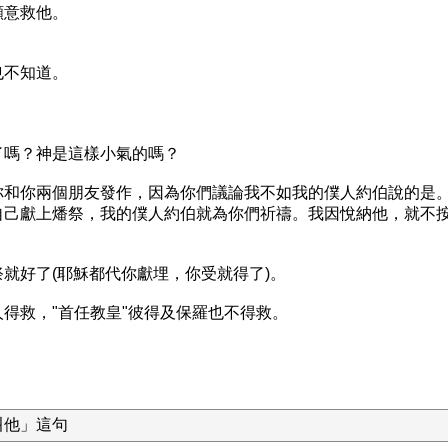
願意救他。
也不知道。
了嗎？神是這樣小氣的嗎？
你和你兩個朋友發作，因為你們議論我不如我的僕人約伯說的是
自己獻上燔祭，我的僕人約伯就為你們祈禱。我因悅納他，就不
就好了(耶穌都代你獻埋，你受就得了)。
得救，"首任教皇"彼得及保羅也不得救。
叫他」這句