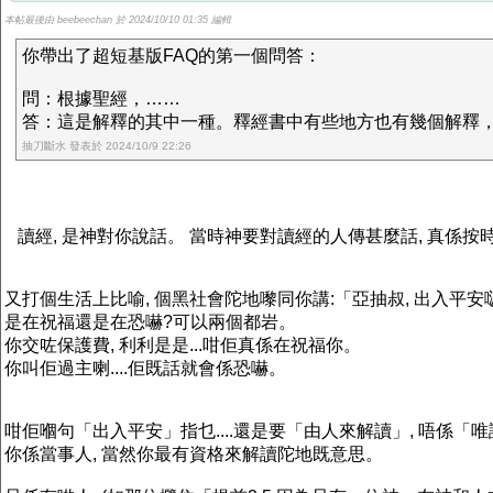
本帖最後由 beebeechan 於 2024/10/10 01:35 編輯
你帶出了超短基版FAQ的第一個問答：
問：根據聖經，……
答：這是解釋的其中一種。釋經書中有些地方也有幾個解釋，應
抽刀斷水 發表於 2024/10/9 22:26
讀經, 是神對你說話。 當時神要對讀經的人傳甚麼話, 真係按時, 
又打個生活上比喻, 個黑社會陀地嚟同你講:「亞抽叔, 出入平安
是在祝福還是在恐嚇?可以兩個都岩。
你交咗保護費, 利利是是...咁佢真係在祝福你。
你叫佢過主喇....佢既話就會係恐嚇。
咁佢嗰句「出入平安」指乜....還是要「由人來解讀」, 唔係「
你係當事人, 當然你最有資格來解讀陀地既意思。