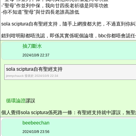
-"聖母"作並列中保，我向廿四長老祈禱是同等功效
-你不知道"聖母"與廿四長老誰高誰低
sola sciptura自有聖經支持，隨手上網搜都大把，不過
錯到咁明顯都唔洗認，即係其實係呢個論壇，bbc你都唔會認
抽刀斷水
2024/10/9 22:37
sola sciptura自有聖經支持
jimmychauck 發表於 2024/10/9 22:34
循環論證
謬誤
個人覺得sola sciptura係死路一條：有聖經支持就中
beebeechan
2024/10/9 23:56