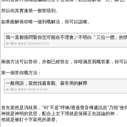
所以你其實連第一都答唔到。
如果曲解係你唯一做到嘅解法，你可以認㗎。
我一直都係問緊你怎可能在不理會／不明白「三位一體」的
抽刀斷水 發表於 2024/10/9 22:27
兩個方法可以答你，亦都已經答左，你唔滿意我嘅答案，你可
第一個答你嘅方法：
一般用語，當然找最客觀、最常用的解釋
抽刀斷水 發表於 2023/7/3 21:50
首先當然是消歧異，"叫"不是"呼喚/透過聲音傳遞訊息"乃指"使得
神就是神明的意思，配合上文下理就是保羅正在談論的神，
他就是被釘十字架死的基督。