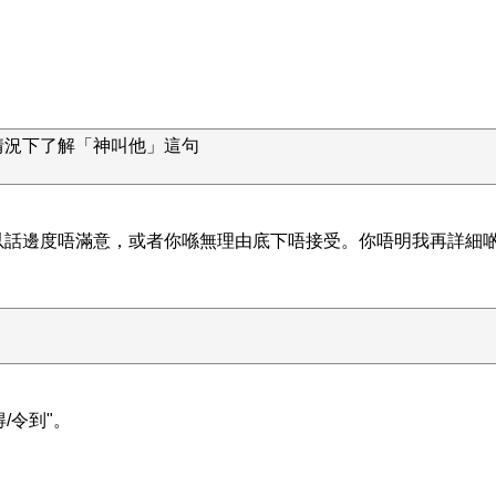
情況下了解「神叫他」這句
以話邊度唔滿意，或者你喺無理由底下唔接受。你唔明我再詳細
/令到"。