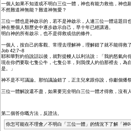
一個人如果不知道或不明白三位一體，神也有能力救他，神也
不然難道神無能？難道神無愛？
三位一體也是神啟示的，若不是神啟示，人連三位一體這題目
神在整個人類歷史中逐步啟示自己，早十年已經講過。
明白神的所有啟示，也不是得救或信的條件。
一個人，按自己的客觀、常理去理解神，理解錯了就不能得救
Job 42:7~8
耶和華對約伯說話以後，就對提幔人以利法說：「我的怒氣向
現在你們要取七隻公牛，七隻公羊，到我僕人約伯那裡去，為
是。」
神不是不可議論。那怕議論錯了，正主兒來跟你說，你獻個燔祭
三位一體解說還不盡，如果要完全明白三位一體才得救，沒有人
第二個答你嘅方法，反證法。
你怎可能在不理會／不明白「三位一體」的情況下了解「神