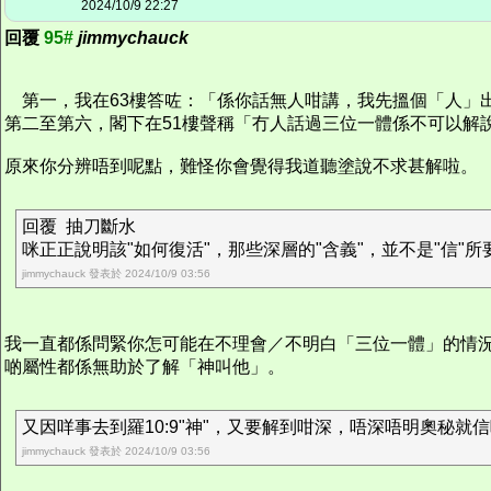
2024/10/9 22:27
回覆
95#
jimmychauck
第一，我在63樓答咗：「係你話無人咁講，我先搵個「人」
第二至第六，閣下在51樓聲稱「冇人話過三位一體係不可以解
原來你分辨唔到呢點，難怪你會覺得我道聽塗說不求甚解啦。
回覆 抽刀斷水
咪正正說明該"如何復活"，那些深層的"含義"，並不是"信"
jimmychauck 發表於 2024/10/9 03:56
我一直都係問緊你怎可能在不理會／不明白「三位一體」的情
啲屬性都係無助於了解「神叫他」。
又因咩事去到羅10:9"神"，又要解到咁深，唔深唔明奧秘就
jimmychauck 發表於 2024/10/9 03:56