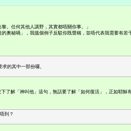
出黎。任何其他人講野，其實都唔關你事。」
說的奧秘喎」，我搵個例子反駁你既聲稱，並唔代表我需要有若
所要求的其中一部份囉。
況下了解「神叫他」這句，無話要了解「如何復活」，正如耶穌
信唔到？