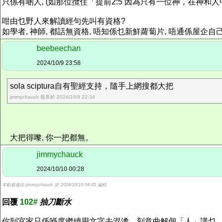
只係有啲人, (如那位攬住「提前2:5 因為只有一位神，在神
咁由乜野人來解讀經句先叫有資格?
如學者, 神師, 都話無資格, 唔知係乜新鮮蘿蔔片, 唔通係屋企
beebeechan
2024/10/9 23:58
sola sciptura自有聖經支持，隨手上網搜都大把
jimmychauck 發表於 2024/10/9 22:34
大把得嚟, 你一把都無。
jimmychauck
2024/10/10 00:28
本帖最後由 jimmychauck 於 2024/10/10 04:45 編輯
回覆
102#
抽刀斷水
你到宜家只係喺度繼續用文字去混淆，刻意曲解個「人」講乜