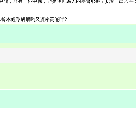
和人中間，只有一位中保，乃是降世為人的基督耶穌」), 說「出入
自己拎本經嚟解嗰啲又資格高啲咩?
。