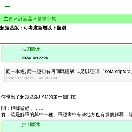
主頁
>
討論區
>
基督宗教
超短基版：可考慮新增以下類別
抽刀斷水
2024/10/9 22:26
同一本經, 同一經句有唔同既理解.....足以証明 「sola srip
beebeechan 發表於 2024/10/9 21:53
你帶出了超短基版FAQ的第一個問答：
問：根據聖經，……
答：這是解釋的其中一種。釋經書中有些地方也有幾個解釋，
抽刀斷水