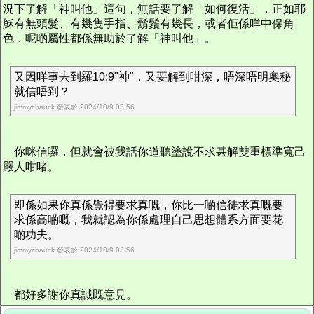
況下了解「神叫他」這句，無話要了解「如何復活」，正如耶
穌有無頭髮、有幾隻手指、鬍鬚有幾長，或者佢係咩中保角
色，呢啲屬性都係無助於了解「神叫他」。
又因咩事去到羅10:9"神"，又要解到咁深，唔深唔明奧秘
就信唔到？
jimmychauck 發表於 2024/10/9 03:56
你咪信囉，但就會被我話你道聽塗說不求甚解雙重標準寬己
嚴人咁啫。
即係如果你真係覺得要求真嘅，你比一啲信徒求真嘅要
求係高啲嘅，我就認為你係處理自己思想體系方面要花
啲功夫。
jimmychauck 發表於 2024/10/9 03:56
都好多謝你真誠既意見。