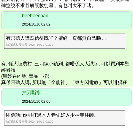
聽塗說不求甚解既教徒囉，有乜咁大不了啫。
beebeechan
2024/10/10 02:02
有只聽人講既信徒既咩？聖經一頁都無自己睇 ...
抽刀斷水 發表於 2024/10/10 01:37
有, 係大陸農村, 三四線小鎮到, 都唔係人人識字, 可以買到本聖
經嚟讀
(聖經在內地, 毒品一樣)
真係只聽人講, 所以啲「全能神」「東方閃電教」可以咁猖狂
抽刀斷水
2024/10/10 02:05
即係話: 你能打過木人巷先好入少林寺拜師。
抽刀斷水 發表於 2024/10/10 02:00