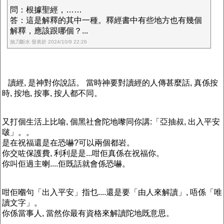
問：根據聖經，……
答：這是解釋的其中一種。釋經書中有些地方也有幾個
解釋，應該跟哪個？...
抽刀斷水 發表於 2024/10/9 22:26
讀經, 是神對你說話。 當時神要對讀經的人傳甚麼話, 真係按
時, 按地, 按事, 按人都不同。
又打個生活上比喻, 個黑社會陀地嚟同你講:「亞抽叔, 出入平安
啵」。。
是在祝福還是在恐嚇?可以兩個都岩。
你交咗保護費, 利利是是...咁佢真係在祝福你。
你叫佢過主喇....佢既話就會係恐嚇。
咁佢嗰句「出入平安」指乜....還是要「由人來解讀」, 唔係「唯
讀文字」。
你係當事人, 當然你最有資格來解讀陀地既意思。