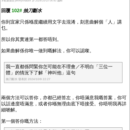
本帖最後由 jimmychauck 於 2024/10/10 04:45 編輯
回覆
102#
抽刀斷水
你到宜家只係喺度繼續用文字去混淆，刻意曲解個「人」講
乜。
所以你其實連第一都答唔到。
如果曲解係你唯一做到嘅解法，你可以認㗎。
我一直都係問緊你怎可能在不理會／不明白「三位一
體」的情況下了解「神叫他」這句
抽刀斷水 發表於 2024/10/9 22:27
兩個方法可以答你，亦都已經答左，你唔滿意我嘅答案，你可
以話邊度唔滿意，或者你喺無理由底下唔接受。你唔明我再詳
細啲解。
第一個答你嘅方法：