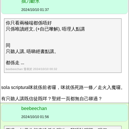
抽刀斷水
2024/10/10 01:37
你只看兩極端都係唔好
只係唯讀經文, (+自已嚟解), 唔理人點講
同
只聽人講, 唔睇經書點講。
都係走 ...
beebeechan 發表於 2024/10/10 00:32
sola scriptura咪就係前者囉，咪就係死路一條／走火入魔囉。
有只聽人講既信徒既咩？聖經一頁都無自己睇過？
beebeechan
2024/10/10 01:56