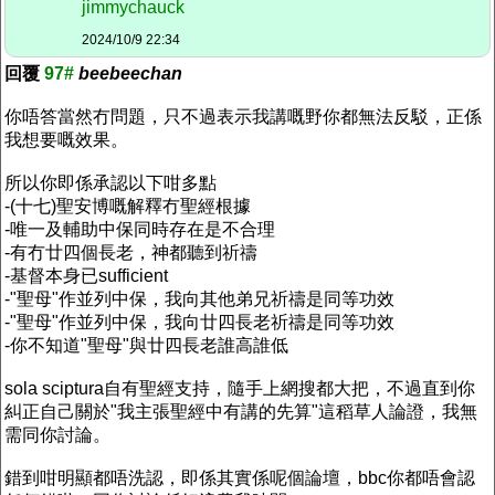
jimmychauck
2024/10/9 22:34
回覆
97#
beebeechan
你唔答當然冇問題，只不過表示我講嘅野你都無法反駁，正係
我想要嘅效果。
所以你即係承認以下咁多點
-(十七)聖安博嘅解釋冇聖經根據
-唯一及輔助中保同時存在是不合理
-有冇廿四個長老，神都聽到祈禱
-基督本身已sufficient
-"聖母"作並列中保，我向其他弟兄祈禱是同等功效
-"聖母"作並列中保，我向廿四長老祈禱是同等功效
-你不知道"聖母"與廿四長老誰高誰低
sola sciptura自有聖經支持，隨手上網搜都大把，不過直到你
糾正自己關於"我主張聖經中有講的先算"這稻草人論證，我無
需同你討論。
錯到咁明顯都唔洗認，即係其實係呢個論壇，bbc你都唔會認