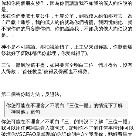
你和你兩個朋友發作，因為你們議論我不如我的僕人約伯說的
是。
現在你們要取七隻公牛，七隻公羊，到我僕人約伯那裡去，為
自己獻上燔祭，我的僕人約伯就為你們祈禱。我因悅納他，就
不按你們的愚妄辦你們。你們議論我，不如我的僕人約伯說的
是。」
神不是不可議論。那怕議論錯了，正主兒來跟你說，你獻個燔
祭就好了(耶穌都代你獻埋，你受就得了)。
三位一體解說還不盡，如果要完全明白三位一體才得救，沒有
人得救，"首任教皇"彼得及保羅也不得救。
第二個答你嘅方法，反證法。
你怎可能在不理會／不明白「三位一體」的情況下了解
「神叫他」這句
你怎可能在不理會／不明白「三」的情況下了解「三位一體」
我可以用任何詞語嵌入該句式，證明你不了解任何事情(仲可以
破埋你VSCFAQ臭蛋理論)你話你明白3？我問你，點解費馬大