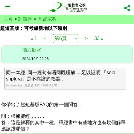
主頁
>
討論區
>
基督宗教
超短基版：可考慮新增以下類別
« 1
<
>
33 »
抽刀斷水
2024/10/9 22:26
同一本經, 同一經句有唔同既理解.....足以証明 「sola
sriptura」是不靠譜的教義…
beebeechan 發表於 2024/10/9 21:53
你帶出了超短基版FAQ的第一個問答：
問：根據聖經，……
答：這是解釋的其中一種。釋經書中有些地方也有幾個解釋，
應該跟哪個？