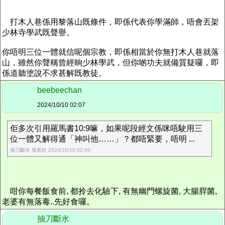
打木人巷係用黎落山既條件，即係代表你學滿師，唔會丟架
少林寺學武既聲譽。
你唔明三位一體就信呢個宗教，即係相當於你無打木人巷就落
山，雖然你聲稱曾經晌少林學武，但你啲功夫就備質疑囉，即
係道聽塗說不求甚解既教徒。
beebeechan
2024/10/10 02:07
佢多次引用羅馬書10:9嘛，如果呢段經文係咪唔駛用三
位一體又解得通「神叫他……」？都唔緊要，唔明 ...
抽刀斷水 發表於 2024/10/10 02:00
咁你每餐飯食前, 都拎去化驗下, 有無幽門螺旋菌, 大腸䏷菌,
老婆有無落毒..先好食囉。
抽刀斷水