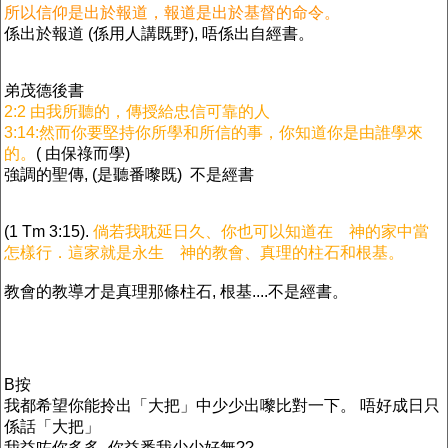
所以信仰是出於報道，報道是出於基督的命令。
係出於報道 (係用人講既野), 唔係出自經書。
弟茂德後書
2:2 由我所聽的，傳授給忠信可靠的人
3:14:然而你要堅持你所學和所信的事，你知道你是由誰學來
的。
( 由保祿而學)
強調的聖傳, (是聽番嚟既) 不是經書
(1 Tm 3:15).
倘若我耽延日久、你也可以知道在 神的家中當
怎樣行．這家就是永生 神的教會、真理的柱石和根基。
教會的教導才是真理那條柱石, 根基....不是經書。
B按
我都希望你能拎出「大把」中少少出嚟比對一下。 唔好成日只
係話「大把」
我益咗你多多, 你益番我少少好無??