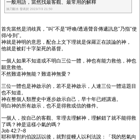
一般用語，當然找最客觀、最常用的解釋
抽刀斷水 發表於 2023/7/3 21:50
首先當然是消歧異，"叫"不是"呼喚/透過聲音傳遞訊息"乃指"使
得/令到"。
神就是神明的意思，配合上文下理就是保羅正在談論的神，
他就是被釘十字架死的基督。
一個人如果不知道或不明白三位一體，神也有能力救他，神也
願意救他。
不然難道神無能？難道神無愛？
三位一體也是神啟示的，若不是神啟示，人連三位一體這題目
也不知道。
神在整個人類歷史中逐步啟示自己，早十年已經講過。
明白神的所有啟示，也不是得救或信的條件。
一個人，按自己的客觀、常理去理解神，理解錯了就不能得救
了嗎？神是這樣小氣的嗎？
Job 42:7~8
耶和華對約伯說話以後，就對提幔人以利法說：「我的怒氣向