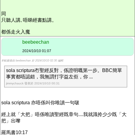
同
只聽人講, 唔睇經書點講。
都係走火入魔
beebeechan
2024/10/10 01:07
本帖最後由 beebeechan 於 2024/10/10 02:30 編輯
sola scriptura冇聖經反對，係證明嘅第一步。BBC簡單
事實都唔認錯，我無謂打字益左佢，你 ...
jimmychauck 發表於 2024/10/10 00:31
sola scriptura 亦唔係叫你唯讀一句啵
經上就「大把」唔係唯讀聖經既章句....我就識拎少少既「大
把」出嚟
羅馬書10:17