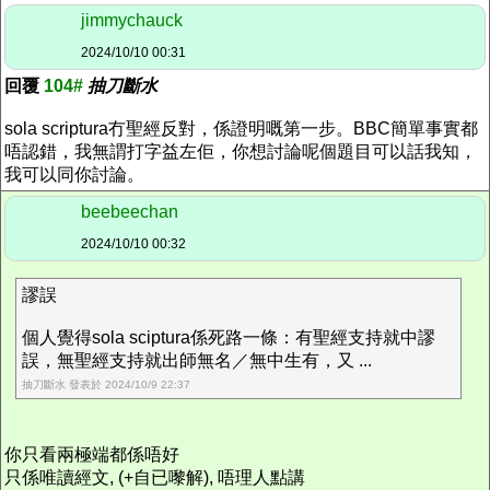
jimmychauck
2024/10/10 00:31
回覆
104#
抽刀斷水
sola scriptura冇聖經反對，係證明嘅第一步。BBC簡單事實都
唔認錯，我無謂打字益左佢，你想討論呢個題目可以話我知，
我可以同你討論。
beebeechan
2024/10/10 00:32
謬誤
個人覺得sola sciptura係死路一條：有聖經支持就中謬
誤，無聖經支持就出師無名／無中生有，又 ...
抽刀斷水 發表於 2024/10/9 22:37
你只看兩極端都係唔好
只係唯讀經文, (+自已嚟解), 唔理人點講