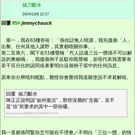
抽刀斷水
2024/10/9 22:27
回覆
95#
jimmychauck
第一，我在63樓答咗：「係你話無人咁講，我先搵個「人」
出黎。任何其他人講野，其實都唔關你事。」
第二至第六，閣下在51樓聲稱「冇人話過三位一體係不可以解
說的奧秘喎」，我搵個例子反駁你既聲稱，並唔代表我需要有
若干百分比的認同或者要明白這個例子當中的任何訊息。
原來你分辨唔到呢點，難怪你會覺得我道聽塗說不求甚解啦。
回覆 抽刀斷水
咪正正說明該"如何復活"，那些深層的"含義"，並不
是"信"所要求的其中一部份囉。
jimmychauck 發表於 2024/10/9 03:56
我一直都係問緊你怎可能在不理會／不明白「三位一體」的情