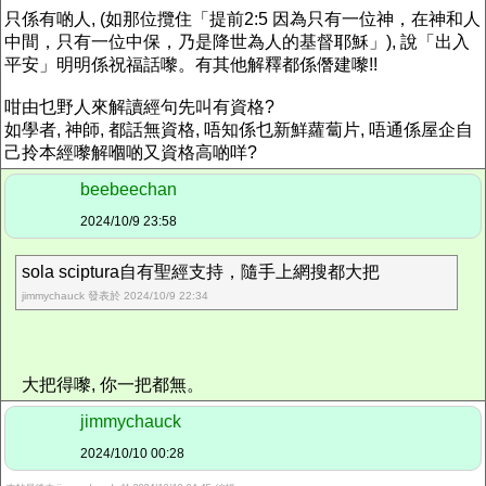
只係有啲人, (如那位攬住「提前2:5 因為只有一位神，在神和人
中間，只有一位中保，乃是降世為人的基督耶穌」), 說「出入
平安」明明係祝福話嚟。有其他解釋都係僭建嚟!!
咁由乜野人來解讀經句先叫有資格?
如學者, 神師, 都話無資格, 唔知係乜新鮮蘿蔔片, 唔通係屋企自
己拎本經嚟解嗰啲又資格高啲咩?
beebeechan
2024/10/9 23:58
sola sciptura自有聖經支持，隨手上網搜都大把
jimmychauck 發表於 2024/10/9 22:34
大把得嚟, 你一把都無。
jimmychauck
2024/10/10 00:28