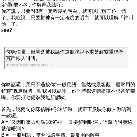
定理n要>=3，你解俾我聽吖。
你若說，只要對3有一定程度的明白，就可以理解三位一體
了。我就說，只要對神有一定程度的明白，就可以理解「神叫
他」了。
see?
你咪信囉，但就會被我話你道聽塗說不求甚解雙重標準
寬己嚴人咁啫。
抽刀斷水 發表於 2024/10/9 22:27
你咪話囉，我只不過按你"一般用語，當然找最客觀、最常用的
解釋"嘅邏輯啫，咁我可以結論，你平時都道聽塗說不求甚解㗎
啦。你要打七傷拳我無所謂㗎。
首先，呢兩句你咪信囉+你咪話囉，就正正反映你做人做唔到
一致囉。
A = "又因咩事去到羅10:9"神"，又要解到咁深，唔深唔明奧秘
就信唔到？"
B = "一般用語，當然找最客觀、最常用的解釋"