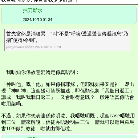
抽刀斷水
2024/10/10 01:34
首先當然是消歧異，"叫"不是"呼喚/透過聲音傳遞訊息"乃
指"使得/令到"。
jimmychauck 發表於 2024/10/10 00:28
我唔知你係故意混淆定係真唔明：
「神叫他」嘅「他」如果係指耶穌，但耶穌如果又是神，即出
現「神叫神」這個幾可笑既描述，即係類似將「我聽日返工」
講成「我叫我聽日返工」，又會咁得意既？一般用語真係唔會
咁用架喎。
不過，如果你想表達係你明咗、我唔駛明既，呢個case唔駛用
到三位一體來解說，信徒亦唔駛明白三位一體就可以應用羅馬
書10:9做到教徒，咁就由得佢啦。