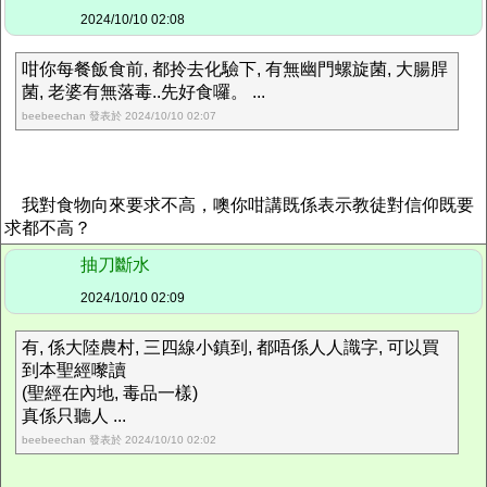
2024/10/10 02:08
咁你每餐飯食前, 都拎去化驗下, 有無幽門螺旋菌, 大腸䏷
菌, 老婆有無落毒..先好食囉。 ...
beebeechan 發表於 2024/10/10 02:07
我對食物向來要求不高，噢你咁講既係表示教徒對信仰既要
求都不高？
抽刀斷水
2024/10/10 02:09
有, 係大陸農村, 三四線小鎮到, 都唔係人人識字, 可以買
到本聖經嚟讀
(聖經在內地, 毒品一樣)
真係只聽人 ...
beebeechan 發表於 2024/10/10 02:02