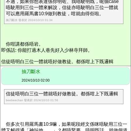
不過，如果你想表達係你明咗、我唔駛明既，呢個case
唔駛用到三位一體來解說，信徒亦唔駛明白三位一體就
可以應用羅馬書10:9做到教徒，咁就由得佢啦。
抽刀斷水 發表於 2024/10/10 01:34
你咁講都係唔岩。
即係話: 你能打過木人巷先好入少林寺拜師。
信徒唔明白三位一體就唔好做教徒。都係咁上下既邏輯
抽刀斷水
2024/10/10 02:00
信徒唔明白三位一體就唔好做教徒。都係咁上下既邏輯
beebeechan 發表於 2024/10/10 01:56
佢多次引用羅馬書10:9嘛，如果呢段經文係咪唔駛用三位一
體又解得通「神叫他……」？都唔緊要，唔明既話，就做個道