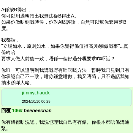
A係按B得出，
你可以用邏輯指出我無法從B得出A。
如果你做唔到嘅時候，你對A嘅評論，自然可以幫你套用落B
度。
我都話，
"立場如水，原則如水，如果你覺得係值得高興/驕傲嘅事"...真
係哈哈
要求人做人前後一致，唔係一個好過分嘅要求咋吓話？
你唯一可以證明到我講嘅野有唔啱嘅方法，暫時我只見到只有
你承認自己不一致，咁你鍾意咁做，我又唔苟，只不過話我知
抽水係咩人啫。
jimmychauck
2024/10/10 00:29
回覆
106#
beebeechan
你有錯都唔洗認，我洗乜理我自己有冇錯。你根本都唔係溝通
緊。