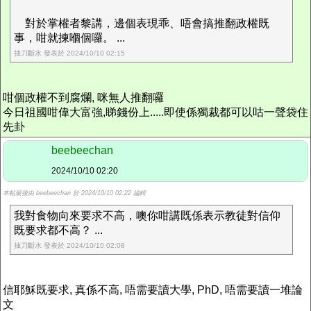
對於掌權者黎講，邊個表現乖、唔會搞推翻政權既
事，咁就揀嗰個囉。 ...
抽刀斷水 發表於 2024/10/10 02:15
咁個政權不到腐爛, 咪無人推翻囉
今日祖國咁偉大富強,睇錢份上.....即使係獨裁都可以咕一聲袋住
先卦
beebeechan
2024/10/10 02:20
本帖最後由 beebeechan 於 2024/10/10 02:22 編輯
我對食物向來要求不高，噢你咁講既係表示教徒對信仰
既要求都不高？ ...
抽刀斷水 發表於 2024/10/10 02:08
信耶穌既要求, 真係不高, 唔需要讀大學, PhD, 唔需要讀一堆論
文