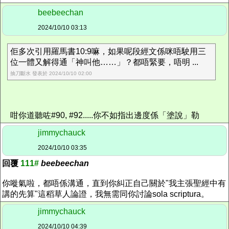
beebeechan
2024/10/10 03:13
佢多次引用羅馬書10:9嘛，如果呢段經文係咪唔駛用三
位一體又解得通「神叫他……」？都唔緊要，唔明 ...
抽刀斷水 發表於 2024/10/10 02:00
咁你道聽咗#90, #92.....你不如指出邊度係「塗說」勒
jimmychauck
2024/10/10 03:35
回覆
111#
beebeechan
你嘥氣啦，都唔係溝通，直到你糾正自己關於"我主張聖經中有
講的先算"這稻草人論證，我無需同你討論sola scriptura。
jimmychauck
2024/10/10 04:39