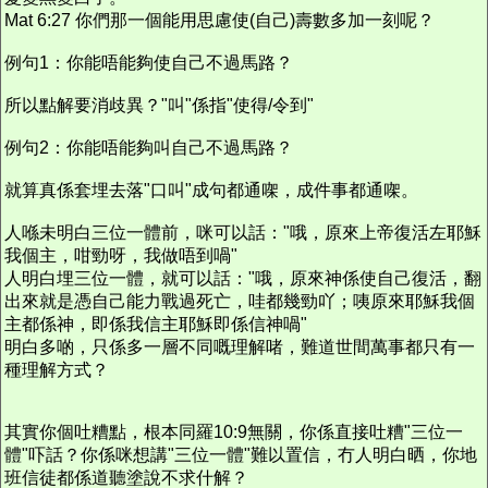
Mat 6:27 你們那一個能用思慮使(自己)壽數多加一刻呢？
例句1：你能唔能夠使自己不過馬路？
所以點解要消歧異？"叫"係指"使得/令到"
例句2：你能唔能夠叫自己不過馬路？
就算真係套埋去落"口叫"成句都通㗎，成件事都通㗎。
人喺未明白三位一體前，咪可以話："哦，原來上帝復活左耶穌
我個主，咁勁呀，我做唔到喎"
人明白埋三位一體，就可以話："哦，原來神係使自己復活，翻
出來就是憑自己能力戰過死亡，哇都幾勁吖；咦原來耶穌我個
主都係神，即係我信主耶穌即係信神喎"
明白多啲，只係多一層不同嘅理解啫，難道世間萬事都只有一
種理解方式？
其實你個吐糟點，根本同羅10:9無關，你係直接吐糟"三位一
體"吓話？你係咪想講"三位一體"難以置信，冇人明白晒，你地
班信徒都係道聽塗說不求什解？