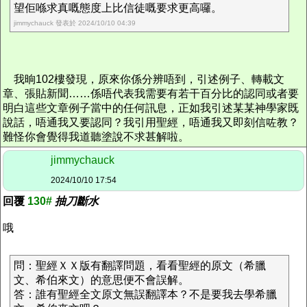
望佢喺求真嘅態度上比信徒嘅要求更高囉。
jimmychauck 發表於 2024/10/10 04:39
我晌102樓發現，原來你係分辨唔到，引述例子、轉載文
章、張貼新聞……係唔代表我需要有若干百分比的認同或者要
明白這些文章例子當中的任何訊息，正如我引述某某神學家既
說話，唔通我又要認同？我引用聖經，唔通我又即刻信咗教？
難怪你會覺得我道聽塗說不求甚解啦。
jimmychauck
2024/10/10 17:54
回覆
130#
抽刀斷水
哦
問：聖經ＸＸ版有翻譯問題，看看聖經的原文（希臘
文、希伯來文）的意思便不會誤解。
答：誰有聖經全文原文無誤翻譯本？不是要我去學希臘