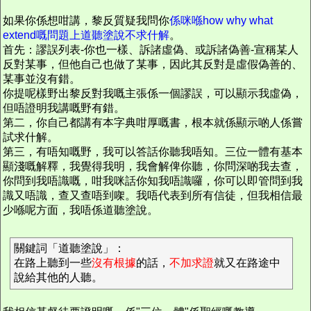
如果你係想咁講，黎反質疑我問你
係咪喺how why what
extend嘅問題上道聽塗說不求什解
。
首先：謬誤列表-你也一樣、訴諸虛偽、或訴諸偽善-宣稱某人
反對某事，但他自己也做了某事，因此其反對是虛假偽善的、
某事並沒有錯。
你提呢樣野出黎反對我嘅主張係一個謬誤，可以顯示我虛偽，
但唔證明我講嘅野有錯。
第二，你自己都講有本字典咁厚嘅書，根本就係顯示啲人係嘗
試求什解。
第三，有唔知嘅野，我可以答話你聽我唔知。三位一體有基本
顯淺嘅解釋，我覺得我明，我會解俾你聽，你問深啲我去查，
你問到我唔識嘅，咁我咪話你知我唔識囉，你可以即管問到我
識又唔識，查又查唔到㗎。我唔代表到所有信徒，但我相信最
少喺呢方面，我唔係道聽塗說。
關鍵詞「道聽塗說」：
在路上聽到一些
沒有根據
的話，
不加求證
就又在路途中
說給其他的人聽。