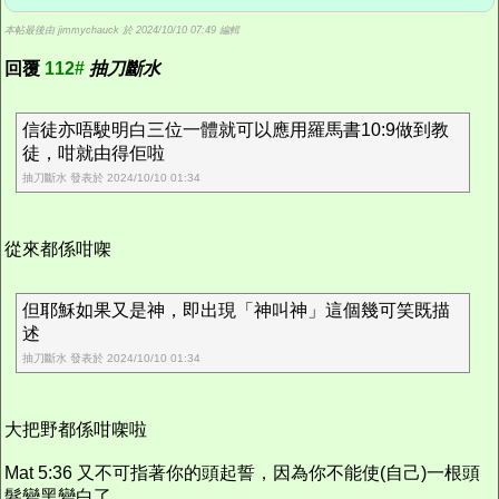
本帖最後由 jimmychauck 於 2024/10/10 07:49 編輯
回覆
112#
抽刀斷水
信徒亦唔駛明白三位一體就可以應用羅馬書10:9做到教
徒，咁就由得佢啦
抽刀斷水 發表於 2024/10/10 01:34
從來都係咁㗎
但耶穌如果又是神，即出現「神叫神」這個幾可笑既描
述
抽刀斷水 發表於 2024/10/10 01:34
大把野都係咁㗎啦
Mat 5:36 又不可指著你的頭起誓，因為你不能使(自己)一根頭
髮變黑變白了。