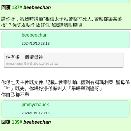
回覆
137#
beebeechan
講你呀，我幾時講過"相信太子站警察打死人, 警察掟梁某落
樓"？你兜友唔作故好似唔識講我咁㗎喎。
beebeechan
2024/10/10 23:13
仲有多一個聖母神
jimmychauck 發表於 2024/10/10 18:12
你係乜天主教既文件, 記載...教宗訓喻...搵到有稱瑪利亞, 聖母係
「神」既先。你唔好淨係識叫人「
舉唔舉到證呀」
你自己都不舉
jimmychauck
2024/10/10 23:16
回覆
139#
beebeechan