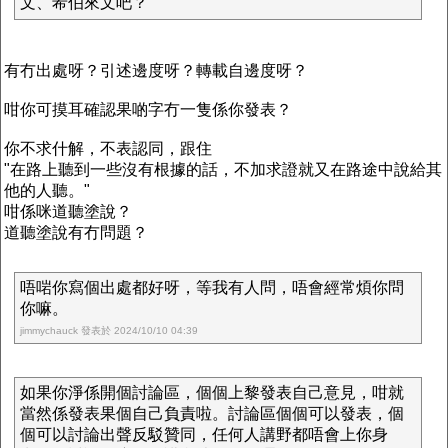
文、希伯來文吧？
有冇出處呀？引述邊度呀？轉載自邊度呀？
咁你可摸耳確認果啲字冇一隻係你發表？
你不求什解，不表認同，跟住
"在路上聽到一些沒有根據的話，不加求證就又在路途中說給其
他的人聽。"
咁係咪道聽塗說？
道聽塗說有冇問題？
唔啱你寫個出處都好呀，等我有人問，唔會經常煩你問
你嘛。
jimmychauck 發表於 2024/10/10 04:39
如果你淨係開個討論區，個個上黎發表自己意見，咁就
當然係發表果個自己負責啦。討論區個個可以發表，個
個可以討論出聲反駁贊同，任何人講野都唔會上你身