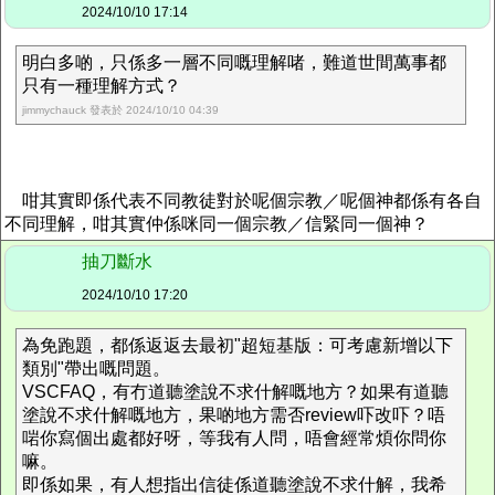
2024/10/10 17:14
明白多啲，只係多一層不同嘅理解啫，難道世間萬事都
只有一種理解方式？
jimmychauck 發表於 2024/10/10 04:39
咁其實即係代表不同教徒對於呢個宗教／呢個神都係有各自
不同理解，咁其實仲係咪同一個宗教／信緊同一個神？
抽刀斷水
2024/10/10 17:20
為免跑題，都係返返去最初"超短基版：可考慮新增以下
類別"帶出嘅問題。
VSCFAQ，有冇道聽塗說不求什解嘅地方？如果有道聽
塗說不求什解嘅地方，果啲地方需否review吓改吓？唔
啱你寫個出處都好呀，等我有人問，唔會經常煩你問你
嘛。
即係如果，有人想指出信徒係道聽塗說不求什解，我希