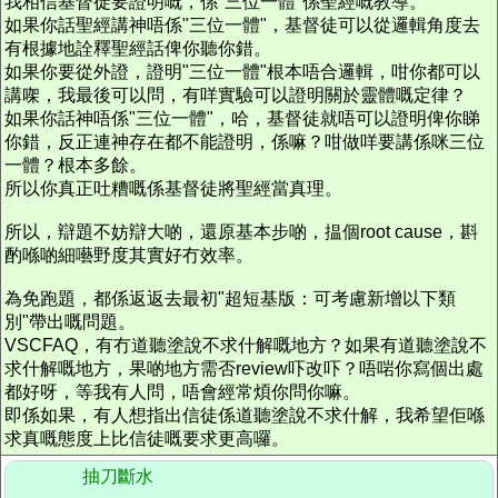
我相信基督徒要證明嘅，係"三位一體"係聖經嘅教導。
如果你話聖經講神唔係"三位一體"，基督徒可以從邏輯角度去
有根據地詮釋聖經話俾你聽你錯。
如果你要從外證，證明"三位一體"根本唔合邏輯，咁你都可以
講㗎，我最後可以問，有咩實驗可以證明關於靈體嘅定律？
如果你話神唔係"三位一體"，哈，基督徒就唔可以證明俾你睇
你錯，反正連神存在都不能證明，係嘛？咁做咩要講係咪三位
一體？根本多餘。
所以你真正吐糟嘅係基督徒將聖經當真理。
所以，辯題不妨辯大啲，還原基本步啲，揾個root cause，斟
酌喺啲細囈野度其實好冇效率。
為免跑題，都係返返去最初"超短基版：可考慮新增以下類
別"帶出嘅問題。
VSCFAQ，有冇道聽塗說不求什解嘅地方？如果有道聽塗說不
求什解嘅地方，果啲地方需否review吓改吓？唔啱你寫個出處
都好呀，等我有人問，唔會經常煩你問你嘛。
即係如果，有人想指出信徒係道聽塗說不求什解，我希望佢喺
求真嘅態度上比信徒嘅要求更高囉。
抽刀斷水