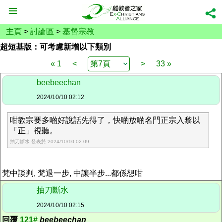
主頁
>
討論區
>
基督宗教
超短基版：可考慮新增以下類別
« 1
<
>
33 »
beebeechan
2024/10/10 02:12
咁教宗要多啲好說話先得了，快啲放啲名門正宗入黎以
「正」視聽。
抽刀斷水 發表於 2024/10/10 02:09
梵中談判, 梵退一步, 中讓半步...都係想咁
抽刀斷水
2024/10/10 02:15
回覆
121#
beebeechan