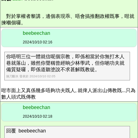
對於掌權者黎講，邊個表現乖、唔會搞推翻政權既事，咁就
揀嗰個囉。
beebeechan
2024/10/10 02:16
你唔明三位一體就信呢個宗教，即係相當於你無打木人
巷就落山，雖然你聲稱曾經晌少林學武，但你啲功夫就
備質疑囉，即係道聽塗說不求甚解既教徒。
抽刀斷水 發表於 2024/10/10 02:05
咁市面上又真係幾多唔夠功夫既人, 就俾人派出山傳教既...只為
數人頭式既傳教
beebeechan
2024/10/10 02:18
回覆 beebeechan