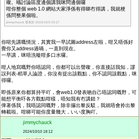
㗎。喺討論區度邊個講我咪問邊個囉
咁你整個 web 1.0 網站大家淨係有得睇冇得講，我就梗
係問整果個啦。
jimmychauck 發表於 2024/10/3 03:27
你啱先講嘅情況，其實我一早試圖address左啦，咁又唔係好
覺你又address過喎，一直到現在。
一早講，咪唔洗嘥咁多口水囉。
咁人地寫嘅野你唔認同，你都可以出聲㗎，你直接話我知，謬
誤列表-稻草人論證，你沒有提出該觀點，你不認同該觀點，咪
得囉。
即係原來你都算持平吖，會web1.0發表啲自己唔認同嘅野，可
能想平衡吓各方觀點咁樣，唔知我有冇講錯？
俾著係我，我唔認同嘅野，除非攞出黎反駁，我就唔會拎出黎
轉載啦。咁睇可能你度量幾大，いい度胸吖。
jimmychauck
2024/10/10 18:12