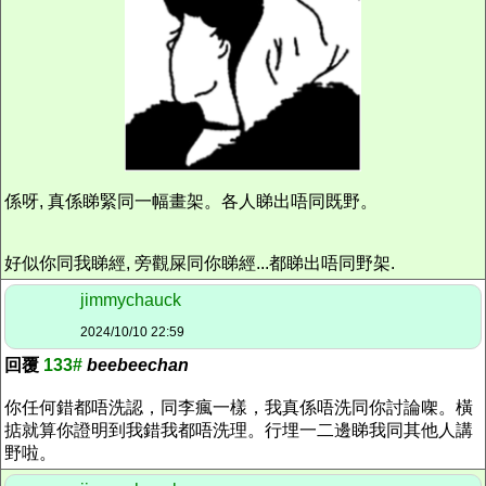
係呀, 真係睇緊同一幅畫架。各人睇出唔同既野。
好似你同我睇經, 旁觀屎同你睇經...都睇出唔同野架.
jimmychauck
2024/10/10 22:59
回覆
133#
beebeechan
你任何錯都唔洗認，同李瘋一樣，我真係唔洗同你討論㗎。橫
掂就算你證明到我錯我都唔洗理。行埋一二邊睇我同其他人講
野啦。