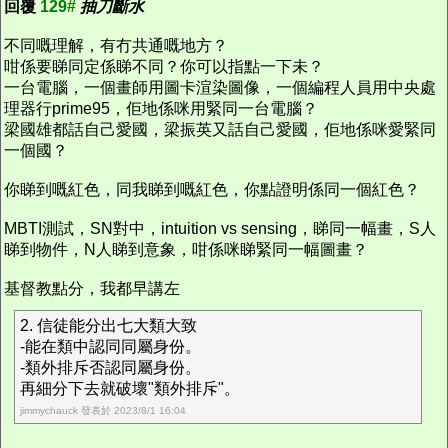
回覆
129#
抽刀斷水
不同嘅理解，有冇共通嘅地方？
咁係要睇同定係睇不同？你可以指點一下未？
一台電腦，一個畫師用圖卡渲染圖像，一個編程人員用中央處
理器行prime95，佢地係咪用緊同一台電腦？
梁國雄都話自己愛國，梁振英又話自己愛國，佢地係咪愛緊同
一個國？
你睇到嘅紅色，同我睇到嘅紅色，你點證明係同一個紅色？
MBTI測試，SN對中，intuition vs sensing，睇同一幅畫，S人
睇到物件，N人睇到意象，咁係咪睇緊同一幅圖畫？
基督教點分，我都早講左
2. 信徒能分出七大類大致
-能在類中認同同屬身份。
-類外排斥否認同屬身份。
再細分下去就破壞"類外排斥"。
jimmychauck 發表於 2023/8/1 16:04