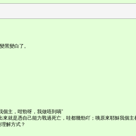
頭髮變黑變白了。
我個主，咁勁呀，我做唔到喎"
出來就是憑自己能力戰過死亡，哇都幾勁吖；咦原來耶穌我個主
種理解方式？