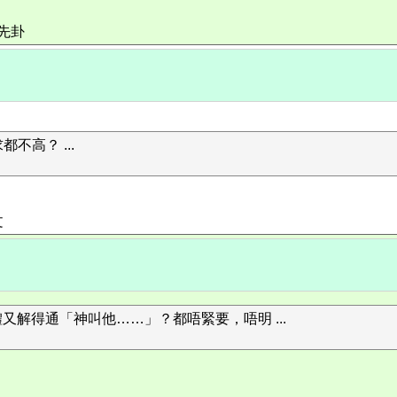
住先卦
高？ ...
文
又解得通「神叫他……」？都唔緊要，唔明 ...