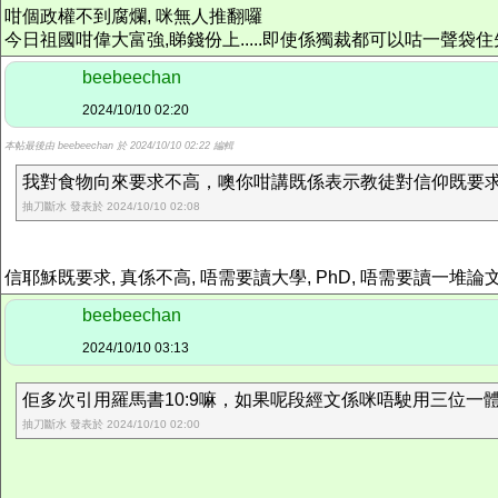
咁個政權不到腐爛, 咪無人推翻囉
今日祖國咁偉大富強,睇錢份上.....即使係獨裁都可以咕一聲袋
beebeechan
2024/10/10 02:20
本帖最後由 beebeechan 於 2024/10/10 02:22 編輯
我對食物向來要求不高，噢你咁講既係表示教徒對信仰既要求都不
抽刀斷水 發表於 2024/10/10 02:08
信耶穌既要求, 真係不高, 唔需要讀大學, PhD, 唔需要讀一堆論
beebeechan
2024/10/10 03:13
佢多次引用羅馬書10:9嘛，如果呢段經文係咪唔駛用三位一體
抽刀斷水 發表於 2024/10/10 02:00