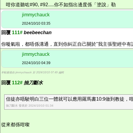
咁你道聽咗#90, #92.....你不如指出邊度係「塗說」勒
jimmychauck
2024/10/10 03:35
回覆
111#
beebeechan
你嘥氣啦，都唔係溝通，直到你糾正自己關於"我主張聖經中有講的先算
jimmychauck
2024/10/10 04:39
本帖最後由 jimmychauck 於 2024/10/10 07:49 編輯
回覆
112#
抽刀斷水
信徒亦唔駛明白三位一體就可以應用羅馬書10:9做到教徒，
抽刀斷水 發表於 2024/10/10 01:34
從來都係咁㗎