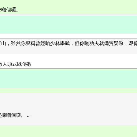
揀嗰個囉。
落山，雖然你聲稱曾經晌少林學武，但你啲功夫就備質疑囉，即
為數人頭式既傳教
個囉。 ...