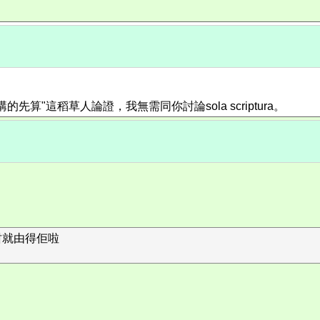
"這稻草人論證，我無需同你討論sola scriptura。
咁就由得佢啦