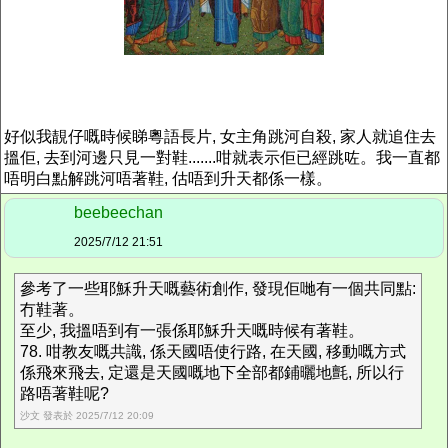
好似我靚仔嘅時候睇粵語長片, 女主角跳河自殺, 家人就追住去
搵佢, 去到河邊只見一對鞋.......咁就表示佢已經跳咗。我一直都
唔明白點解跳河唔著鞋, 估唔到升天都係一樣。
beebeechan
2025/7/12 21:51
參考了一些耶穌升天嘅藝術創作, 發現佢哋有一個共同點:
冇鞋著。
至少, 我搵唔到有一張係耶穌升天嘅時候有著鞋。
78. 咁教友嘅共識, 係天國唔使行路, 在天國, 移動嘅方式
係飛來飛去, 定還是天國嘅地下全部都鋪曬地氈, 所以行
路唔著鞋呢?
沙文 發表於 2025/7/12 20:09