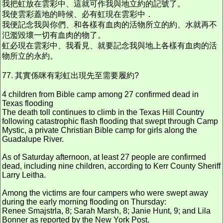
我把虹放在雲彩中、這就可作我與地立約的記號了。
我使雲彩蓋地的時候、必有虹現在雲彩中．
我便記念我與你們、和各樣有血肉的活物所立的約、水就再不
氾濫毀壞一切有血肉的物了。
虹必現在雲彩中、我看見、就要記念我與地上各樣有血肉的活
物所立的永約。
77. 其實係咪有彩虹出現先至需要履約?
4 children from Bible camp among 27 confirmed dead in
Texas flooding
The death toll continues to climb in the Texas Hill Country
following catastrophic flash flooding that swept through Camp
Mystic, a private Christian Bible camp for girls along the
Guadalupe River.
As of Saturday afternoon, at least 27 people are confirmed
dead, including nine children, according to Kerr County Sheriff
Larry Leitha.
Among the victims are four campers who were swept away
during the early morning flooding on Thursday:
Renee Smajstrla, 8; Sarah Marsh, 8; Janie Hunt, 9; and Lila
Bonner as reported by the New York Post.