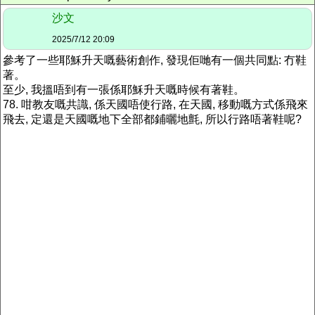
沙文
2025/7/12 20:09
參考了一些耶穌升天嘅藝術創作, 發現佢哋有一個共同點: 冇鞋
著。
至少, 我搵唔到有一張係耶穌升天嘅時候有著鞋。
78. 咁教友嘅共識, 係天國唔使行路, 在天國, 移動嘅方式係飛來
飛去,
定還是
天國嘅地下全部都
鋪曬
地氈, 所以行路唔著鞋呢?