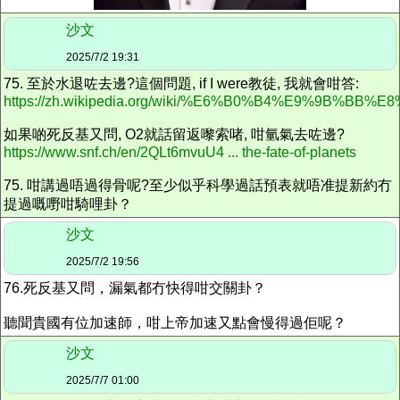
沙文
2025/7/2 19:31
75. 至於水退咗去邊?這個問題, if I were教徒, 我就會咁答:
https://zh.wikipedia.org/wiki/%E6%B0%B4%E9%9B%BB%E
如果啲死反基又問, O2就話留返嚟索啫, 咁氫氣去咗邊?
https://www.snf.ch/en/2QLt6mvuU4 ... the-fate-of-planets
75. 咁講過唔過得骨呢?至少似乎科學過話預表就唔准提新約冇
提過嘅嘢咁騎哩卦？
沙文
2025/7/2 19:56
76.死反基又問，漏氣都冇快得咁交關卦？
聽聞貴國有位加速師，咁上帝加速又點會慢得過佢呢？
沙文
2025/7/7 01:00