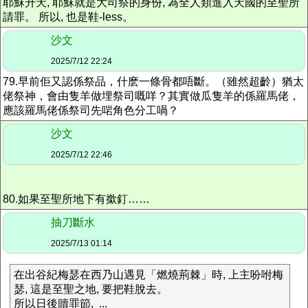
耶穌升天, 耶穌就是大司祭的身份, 為全人類進入天國的至聖所
請罪。 所以, 也是鞋-less。
沙文
2025/7/12 22:24
79.早前佢又認係祭品，什麽一條骨都唔斷。（雖然超齡）猶太
佬祭神，會由隻羊做埋祭司嘅咩？其實做瓜隻羊的係羅馬佬，
應該羅馬佬係祭司先啱角色分工喎？
沙文
2025/7/12 22:46
80.如果至聖所地下有撳釘……
抽刀斷水
2025/7/13 01:14
在出谷紀梅瑟在西乃山遇見「燃燒荊棘」時, 上主吩咐梅
瑟, 這是至聖之地, 要把鞋脫去。
所以日後贖罪節, ...