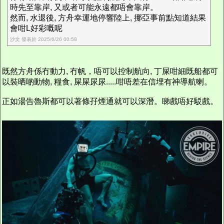
時先至靠岸, 又或者可能永遠都唔會靠岸。
然而, 水退後, 方舟幸運地停響陸上, 挪亞事前點知道結果
會咁L好彩嘅呢
沙文 發表於 2025/6/26 00:58
既然方舟係冇動力, 冇帆，唔可以控制航向, 丁屎咁細既船都可
以裝晒啲動物, 糧食, 屎屎尿尿.....咁唔差在信埋有神導航喇。
正如湯告魯斯都可以著條孖煙通就可以深潛。睇戲唔好駁戲。