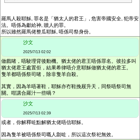
羅馬人殺耶穌, 罪名是「猶太人的君王」, 危害帝國安全, 犯帝安
法。唔係為獻給神, 贖人的罪。
所以雖然羅馬佬整瓜耶穌, 唔係司祭身份。
沙文
2025/7/13 02:02
做戲啫，唔駛理背後動機。猶太佬的君王唔係罪名。彼拉多叫
猶太佬君王處置佢，結果希律唔介意耶穌做猶太佬的君王。
隻羊都唔係祭司啫，除非隻羊自殺。
其實，因為羊唔著鞋，耶穌亦冇鞋挽屐升天，同祭唔祭司無
關。咁講合羅汁一些喎？
沙文
2025/7/13 02:39
或者，你解釋咗點解猶太佬唔信耶穌。
因為隻羊被唔係祭司嘅人劏咗，所以這次祭祀無效。