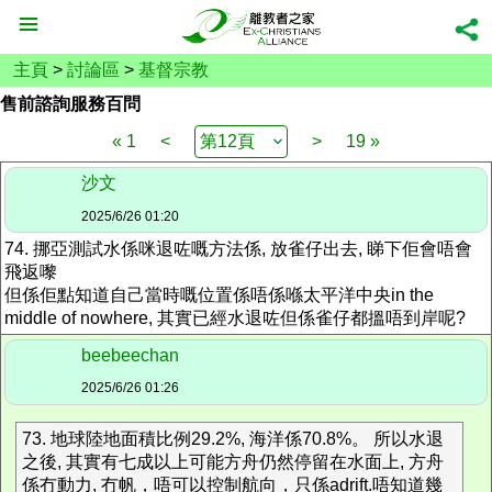
主頁
>
討論區
>
基督宗教
售前諮詢服務百問
« 1
<
>
19 »
沙文
2025/6/26 01:20
74. 挪亞測試水係咪退咗嘅方法係, 放雀仔出去, 睇下佢會唔會
飛返嚟
但係佢點知道自己當時嘅位置係唔係喺太平洋中央in the
middle of nowhere, 其實已經水退咗但係雀仔都搵唔到岸呢?
beebeechan
2025/6/26 01:26
73. 地球陸地面積比例29.2%, 海洋係70.8%。 所以水退
之後, 其實有七成以上可能方舟仍然停留在水面上, 方舟
係冇動力, 冇帆，唔可以控制航向，只係adrift.唔知道幾