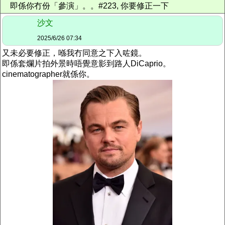
即係你冇份「參演」。。#223, 你要修正一下
沙文
2025/6/26 07:34
又未必要修正，喺我冇同意之下入咗鏡。
即係
套爛片
拍外景時唔覺意影到路人DiCaprio。
cinematographer就係你。