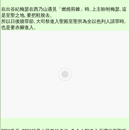
在出谷紀梅瑟在西乃山遇見「燃燒荊棘」時, 上主吩咐梅瑟, 這
是至聖之地, 要把鞋脫去。
所以日後贖罪節, 大司祭進入聖殿至聖所為全以色列人請罪時,
也是要赤腳進入。