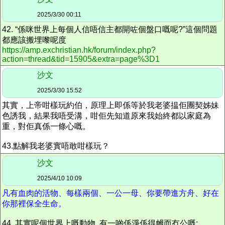
2025/3/30 00:11
42. “係咪世界上每個人信唔信主都開咗個盤口嘅呢?”這個問題
都應該搬
埋
嚟呢度
https://amp.exchristian.hk/forum/index.php?
action=thread&tid=15905&extra=page%3D1
沙文
2025/3/30 15:52
其實，上帝咁樣玩約伯，原理上即係等於我老婆揾佢團契姊妹
色誘我，結果我唔受溝，咁佢先知道原來我始終都以家庭為
重，對佢真係一條心嘅。
43.點解我老婆實唔敢咁樣玩？
沙文
2025/4/10 10:09
凡有血肉的活物、每樣兩個、一公一母、你要帶進方舟、好在
你那裡保全生命。
44. 其實呢個世界上嘅動物, 有一啲係淨係得乸而冇公嘅: