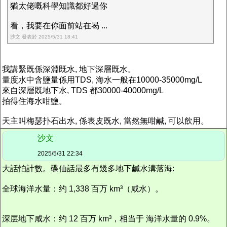
猶太佬嘅科學知識都好過你
看，我要在你面前站在曷 ...
沙文 發表於 2025/5/31 18:41
我講緊既係深淵既水, 地下深層既水。
量度水中含鹽量係用TDS, 海水一般在10000-35000mg/L
來自深層既地下水, TDS 都30000-40000mg/L
拍得住海水咁鹽。
天主叫梅瑟扑石出水, 係表皮既水, 當然無咁鹹, 可以飲用。
沙文
2025/5/31 22:34
大話怕計數。
碟仙話
最多
有幾多地下鹹水溝落海:
全球海洋水量：约 1,338 百万 km³（咸水）。
深层地下咸水：约 12 百万 km³，相当于 海洋水量的 0.9%。