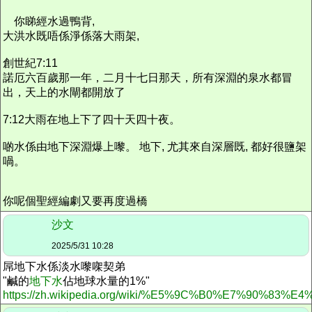
你睇經水過鴨背,
大洪水既唔係淨係落大雨架,
創世紀7:11
諾厄六百歲那一年，二月十七日那天，所有深淵的泉水都冒
出，天上的水閘都開放了
7:12大雨在地上下了四十天四十夜。
啲水係由地下深淵爆上嚟。 地下, 尤其來自深層既, 都好很鹽架
喎。
你呢個聖經編劇又要再度過橋
沙文
2025/5/31 10:28
屌地下水係淡水嚟㗎
契弟
"鹹的
地下水
佔地球水量的1%"
https://zh.wikipedia.org/wiki/%E5%9C%B0%E7%90%