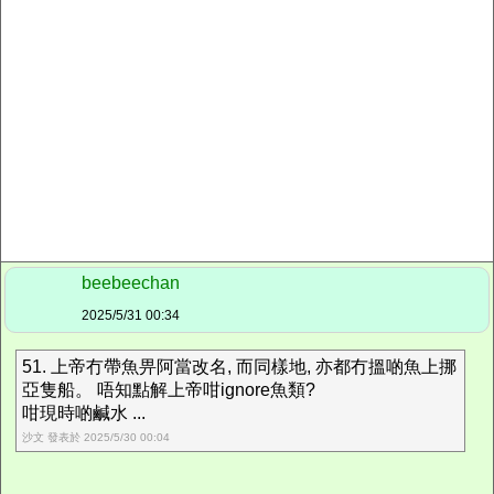
beebeechan
2025/5/31 00:34
51. 上帝冇帶魚畀阿當改名, 而同樣地, 亦都冇搵啲魚上挪
亞隻船。 唔知點解上帝咁ignore魚類?
咁現時啲鹹水 ...
沙文 發表於 2025/5/30 00:04