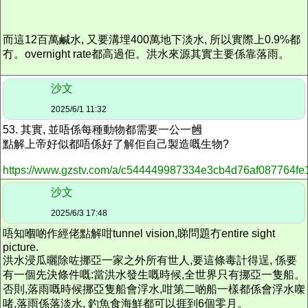
而這12百萬鹹水, 又要溝埋400萬地下淡水, 所以實際上0.9%都
冇
。overnight rate都高過佢。
洪水來源
其實主要係靠落雨
。
沙文
2025/6/1 11:32
53. 其實, 並唔係每種動物都需要一公一乸
點解
上帝好似都唔係好了解佢自己製造嘅生物?
https://www.gzstv.com/a/c544449987334e3cb4d76af087764fe
沙文
2025/6/3 17:48
唔知嗰啲作經佬點解咁tunnel vision,睇問題冇entire sight
picture.
洪水浸瓜曬除咗挪亞一家之外所有世人,要這條毒計得逞, 係要
有一個先決條件嘅:當洪水發生嘅時候,全世界只有挪亞一隻船。
否則,落雨嘅時候挪亞隻船會浮水,咁第二啲船一樣都係會浮水㗎
啫,
落雨係落淡水,
釣魚
食海鮮
都可以捱到6個零月。