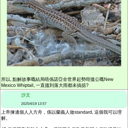
所以, 點解故事嘅結局唔係諾亞全世界起勢咁搵公嘅New
Mexico Whiptail, 一直搵到落大雨都未搞掂?
沙文
2025/4/19 13:57
上帝揀邊個人入方舟，係以蘭義人做standard, 這個我可以理
解。