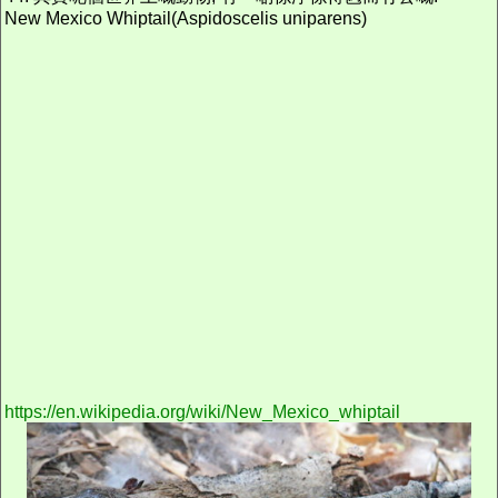
New Mexico Whiptail(Aspidoscelis uniparens)
https://en.wikipedia.org/wiki/New_Mexico_whiptail