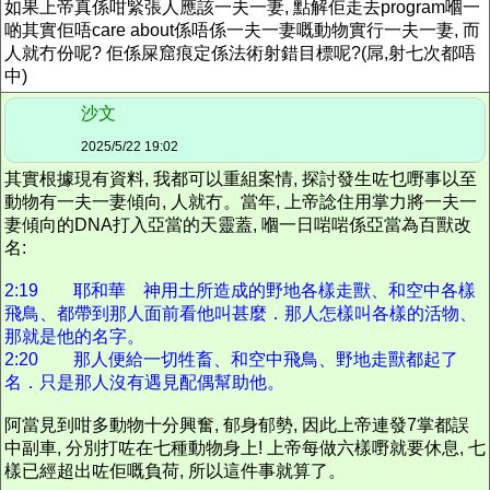
如果上帝真係咁緊張人應該一夫一妻, 點解佢走去program嗰一
啲其實佢唔care about係唔係一夫一妻嘅動物實行一夫一妻, 而
人就冇份呢? 佢係屎窟痕定
係
法術
射錯目標呢?(
屌,射七次都唔
中)
沙文
2025/5/22 19:02
其實根據現有資料, 我都可以重組案情,
探討
發生咗乜嘢事以至
動物有一夫一妻傾向, 人就冇。當年, 上帝諗住用掌力將一夫一
妻傾向的DNA打入亞當的天靈蓋, 嗰一日啱啱係亞當為百獸改
名:
2:19 耶和華 神用土所造成的野地各樣走獸、和空中各樣
飛鳥、都帶到那人面前看他叫甚麼．那人怎樣叫各樣的活物、
那就是他的名字。
2:20 那人便給一切牲畜、和空中飛鳥、野地走獸都起了
名．只是那人沒有遇見配偶幫助他。
阿當見到咁多動物十分興奮, 郁身郁勢, 因此上帝連發7掌都誤
中副車, 分別
打
咗
在七種動物身上! 上帝每做六樣嘢就要休息, 七
樣已經超出咗佢嘅負荷, 所以這件事就算了。