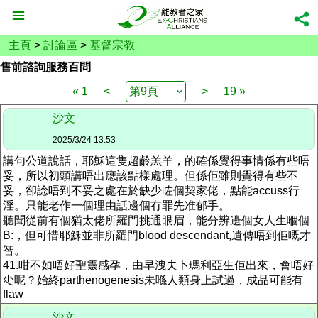
主頁
>
討論區
>
基督宗教
售前諮詢服務百問
« 1
<
>
19 »
沙文
2025/3/24 13:53
講句公道說話，耶穌這隻超齡羔羊，的確係覺得事情係有些唔
妥，所以初頭講唔出應該點樣處理。但係佢雖則覺得有些不
妥，卻諗唔到不妥之處在於缺少咗個契家佬，點能accuss行
淫。只能老作一個理由話邊個冇罪先准郁手。
聽聞從前有個猶太佬所羅門挑通眼眉，能分辨邊個女人生嗰個
B:，但可惜耶穌並非所羅門blood descendant,遺傳唔到佢嘅才
智。
41.咁不如唔好聖靈感孕，由早洩夫卜瑪利亞生佢出來，會唔好
尐呢？始終
parthenogenesis未喺人類身上試過，成品可能有
flaw
沙文