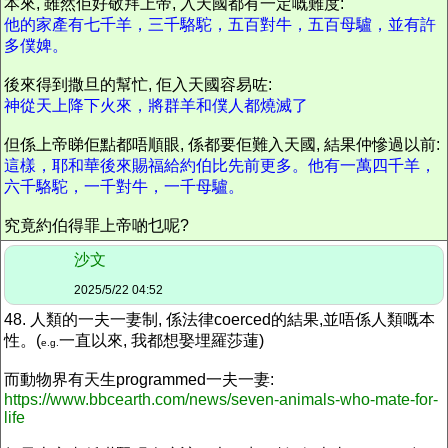
本來, 雖然佢好敬拜上帝, 入天國都有一定嘅難度:
他的家產有七千羊，三千駱駝，五百對牛，五百母驢，並有許
多僕婢。
後來
得到撒旦的幫忙, 佢入天國容易咗:
神從天上降下火來，將群羊和僕人都燒滅了
但係上帝睇佢點都唔順眼, 係都要佢難入天國,
結果
仲慘過以前
:
這樣，耶和華後來賜福給約伯比先前更多。他有一萬四千羊，
六千駱駝，一千對牛，一千母驢。
究竟約伯得罪上帝啲乜呢?
沙文
2025/5/22 04:52
48. 人類的一夫一妻制, 係法律coerced的結果,並唔係人類嘅本
性。(
一直
以來, 我都想娶埋羅莎蓮)
e.g.
而動物界有天生programmed一夫一妻:
https://www.bbcearth.com/news/seven-animals-who-mate-for-
life