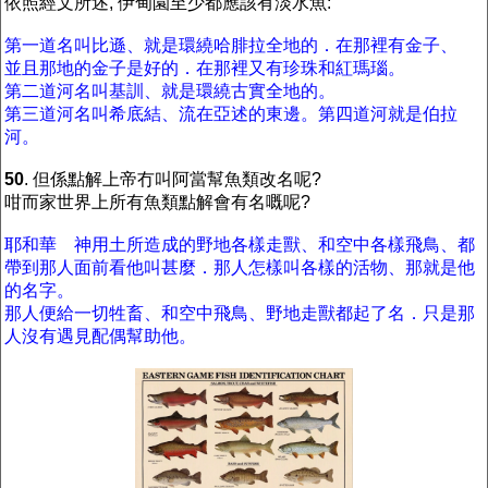
依照經文所述, 伊甸園至少都應該有淡水魚:
第一道名叫比遜、就是環繞哈腓拉全地的．在那裡有金子、
並且那地的金子是好的．在那裡又有珍珠和紅瑪瑙。
第二道河名叫基訓、就是環繞古實全地的。
第三道河名叫希底結、流在亞述的東邊。第四道河就是伯拉
河。
50
. 但係點解上帝冇叫阿當幫魚類改名呢?
咁而家世界上所有魚類點解會有名嘅呢?
耶和華 神用土所造成的野地各樣走獸、和空中各樣飛鳥、都
帶到那人面前看他叫甚麼．那人怎樣叫各樣的活物、那就是他
的名字。
那人便給一切牲畜、和空中飛鳥、野地走獸都起了名．只是那
人沒有遇見配偶幫助他。