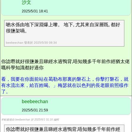
沙文
2025/5/31 18:41
啲水係由地下深淵爆上嚟。 地下, 尤其來自深層既, 都好
很鹽架喎。
beebeechan 發表於 2025/5/30 08:34
你諗嘢就好很鹽兼且睇經水過鴨背,
唔知幾多
千
年前作經猶太佬
嘅科學知識都好過你
看，我要在你面前站在曷勒布那裏的磐石上，你擊打磐石，就
有水流出來，給百姓喝。」梅瑟就在以色列的長老眼前照樣作
了。
beebeechan
2025/5/31 21:59
本帖最後由 beebeechan 於 2025/6/1 01:16 編輯
你諗嘢就好很鹽兼且睇經水過鴨背,唔知幾多千年前作經