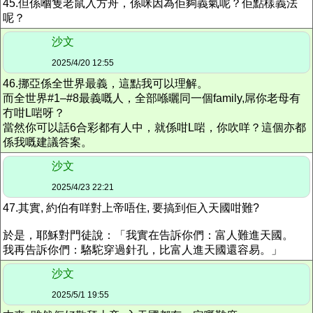
45.但係嗰隻老鼠入方舟，係咪因為佢夠義氣呢？佢點樣義法
呢？
沙文
2025/4/20 12:55
46.挪亞係全世界最義，這點我可以理解。
而全世界#1–#8最義嘅人，全部喺曬同一個family,屌你老母有
冇咁L啱呀？
當然你可以話6合彩都有人中，就係咁L啱，你吹咩？這個亦都
係我嘅建議答案。
沙文
2025/4/23 22:21
47.其實, 約伯有咩對上帝唔住, 要搞到佢入天國咁難?
於是，耶穌對門徒說：「我實在告訴你們：富人難進天國。
我再告訴你們：駱駝穿過針孔，比富人進天國還容易。」
沙文
2025/5/1 19:55