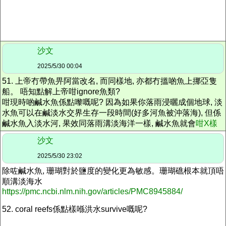
沙文
2025/5/30 00:04
51. 上帝冇帶魚畀阿當改名, 而同樣地, 亦都冇搵啲魚上挪亞隻
船。 唔知點解上帝咁ignore魚類?
咁現
時
啲鹹水魚係點嚟嘅呢? 因為如果你落雨浸曬成個地球, 淡
水魚可以在鹹淡水交界生存一段時間(好多河魚被沖落海), 但係
鹹水魚入淡水河, 果效同落雨溝淡海洋一樣, 鹹水魚就會
咁X樣
沙文
2025/5/30 23:02
除咗鹹水魚, 珊瑚對於鹽度的變化更為敏感。珊瑚礁根本就頂唔
順溝淡海水
https://pmc.ncbi.nlm.nih.gov/articles/PMC8945884/
52. coral reefs係點樣喺洪水survive嘅呢?