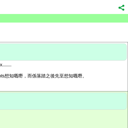
....
lients想知嘅嘢，而係落踏之後先至想知嘅嘢。