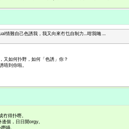
ual情難自己色誘我，我又向來冇乜自制力...咁我哋 ...
，又如何扑野，如何「色誘」你？
誘唔到你啦。
解成冇得扑嘢。
任揀扑邊個，日日開orgy。
扑嘢喎。