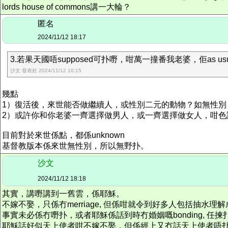
lords house of commons講一大輪？
匿名
2024/11/12 18:17
3.若果天國唔supposed可扑嘢，咁萬一撞番我老婆，佢as us
沙文 發表於 2024/11/12 10:15
幾點
1）復活後，來世能否做繼續人，或性別二元的動物？如無性別
2）或許你和你老婆一齊選擇做男人，或一齊選擇做女人，咁色
目前對於來世係點，都係unknown
基督教版本係來世無性別，所以無野扑。
沙文
2024/11/12 18:18
其實，講嘢講到一舊雲，係耶穌。
不嫁不娶，只係冇merriage, 但係咁就令到好多人包括抽水理
事實未必係冇嘢扑，或者耶穌係話到時冇
婚姻
嘅bonding, 
耶穌話好似天上使者咁不嫁不娶，但係經上又冇話天上使者唔