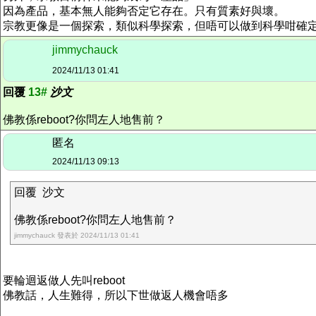
因為產品，基本無人能夠否定它存在。只有質素好與壞。
宗教更像是一個探索，類似科學探索，但唔可以做到科學咁確
jimmychauck
2024/11/13 01:41
回覆
13#
沙文
佛教係reboot?你問左人地售前？
匿名
2024/11/13 09:13
回覆 沙文
佛教係reboot?你問左人地售前？
jimmychauck 發表於 2024/11/13 01:41
要輪迴返做人先叫reboot
佛教話，人生難得，所以下世做返人機會唔多