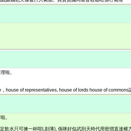
道理啦。
presentatives, house of lords house of comm
笛啦。
揀一杯咁L刻薄), 係咪好似武則天時代用密摺直達權力核心？定係有senate