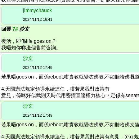
jimmychauck
2024/11/12 16:41
回覆
7#
沙文
復活，即係life goes on？
我唔知你睇邊個售前咨詢。
沙文
2024/11/12 17:49
若果唔goes on，而係reboot,咁貴教就變咗佛教,不如聽哈佛嘅
4.天國憲法規定領導永續連任，咁若果我對政策有
意見，係咪好似武則天時代用密摺直達權力核心？定係有senate，house of re
沙文
2024/11/12 17:49
若果唔goes on，而係reboot,咁貴教就變咗佛教,不如聽哈佛支
4.天國憲法規定領導永續連任，咁若果我對政策有意見，(e.g 規定飲水只可