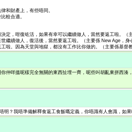
法律和財產上，有些唔同。
會比較合適。
願決定，咁復咗活，如果有幸可以繼續做人，當然要返工啦。（
繼續做人，復活後，當然要返工啦。（主要係 New Age，身
返工啦。因為天堂與地獄，都沒有工作比你做的。（主要係基督
明你仲咩搵呢樣完全無關的東西扯埋一齊，呢些叫胡亂東拼西湊
g有乜L嘢咁唔明？我唔準備解釋食返工食飯嘅定義，你唔識有人會識