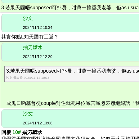
3.若果天國唔supposed可扑嘢，咁萬一撞番我老婆，佢as 
沙文
2024/11/12 10:34
其實你點L知天國冇工返？
抽刀斷水
2024/11/12 12:20
3.若果天國唔supposed可扑嘢，咁萬一撞番我老婆，佢as us
沙文 發表於 2024/11/12 10:15
成鬼日啲基督徒couple對住就死果位喊苦喊忽哀怨纏綿話「
沙文
2024/11/12 13:08
回覆
10#
抽刀斷水
我覺得天國冇嘢扑這概念同貴國文化很契合。好似天蓬元帥因