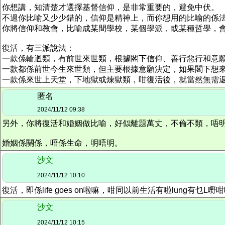
你想講，知清楚才選擇基督信仰，是非常重要的，避免中伏。
不過你比喻又少少錯的，信仰是精神上，而你想用的比喻的係
你將信仰和教會，比喻成某間學校，某個學派，或某種哲學，
復活，有三派說法：
一款係輪迴類，有前世來世類，根據閣下信仰、善行惡行和意
一款都係前世今生來世類，但主要根據意願決定，如果閣下想來世
一款係來世上天堂，下地獄或煉獄類，咁復活後，就當然無需
匿名
2024/11/12 09:38
另外，你將復活和婚姻做比喻，好似離題萬丈，不倫不類，唔
婚姻係關係，唔係生命，明唔明。
沙文
2024/11/12 10:10
復活，即係life goes on啦嘛，咁同以前生活有啦lun
沙文
2024/11/12 10:15