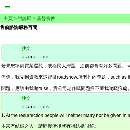
主頁
>
討論區
>
基督宗教
售前諮詢服務百問
沙文
2024/11/11 13:01
若果您準備買某屋苑，或移民大灣區，之前都會有好多問題。such as校網、政體、
但係，我見到貴教來這裡做roadshow,所老作的問題，such a
問題，應該由我哋raise，貴公司老作嘅問題搔不著我哋嘅痕處。所以，
沙文
2024/11/11 13:06
1. At the resurrection people will neither marry nor be given in 
本來冇結婚之人，請問復活後就冇得結婚咁解。