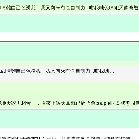
usual情難自己色誘我，我又向來冇乜自制力...咁我哋係咪犯天條會
ual情難自己色誘我，我又向來冇乜自制力...咁我哋 ...
我地天家再相會」，原來上咗天堂就已經唔係couple咁既狀態
調戲嫦娥犯天條被打入豬胎。其實貴國同基督教都唔係冇偈傾