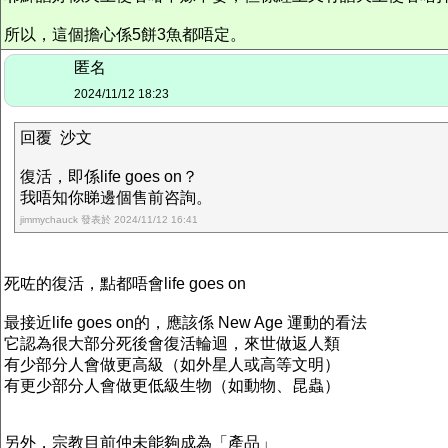
所以，這個擔心係5餅3魚都唔定。
匿名
2024/11/12 18:23
回覆 沙文
復活，即係life goes on？
我唔知你睇邊個售前咨詢。
jimmychauck 發表於 2024/11/12 16:41
死咗的復活，點都唔會life goes on
最接近life goes on的，應該係 New Age 運動的看法
它認為很大部分死後會復活輪迴，來世做返人類
有少部分人會做更高級（如外星人或高等文明）
有更少部分人會做更低級生物（如動物、昆蟲）
另外，宗教目前仲未能夠成為「產品」