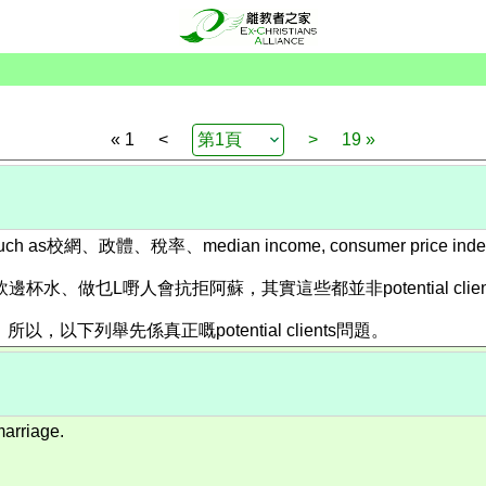
« 1
<
>
19 »
稅率、median income, consumer price index....
s 飲邊杯水、做乜L嘢人會抗拒阿蘇，其實這些都並非potential c
以下列舉先係真正嘅potential clients問題。
marriage.