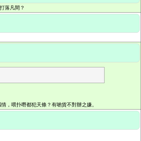
被打落凡間？
同感情，喂扑嘢都犯天條？有啲貨不對辦之嫌。