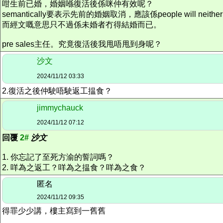
咁生前已婚，婚姻喺復活後係咪仲有效呢？
semantically要表示先前的婚姻取消，應該係people will neither marry n
而經文嘅意思只不過係未婚者冇得結婚而已。
pre sales主任。究竟復活後我甩唔甩到身呢？
沙文
2024/11/12 03:33
2.復活之後仲駛唔駛返工揾食？
jimmychauck
2024/11/12 07:12
回覆
2#
沙文
1. 你忘記了至死方渝的誓詞嗎？
2. 咩為之返工？咩為之揾食？咩為之食？
匿名
2024/11/12 09:35
得罪少少講，樓主寫到一舊舊