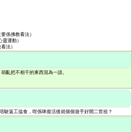
主要係佛教看法）
心靈運動）
教看法）
，胡亂把不相干的東西混為一談。
，如果唔駛返工揾食，咁係咪復活後就個個遊手好閒二世祖？