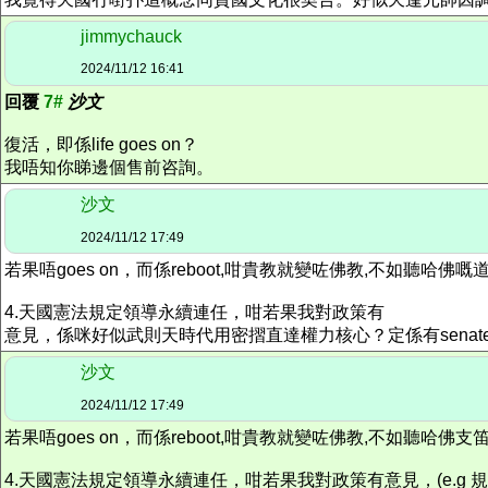
jimmychauck
2024/11/12 16:41
回覆
7#
沙文
復活，即係life goes on？
我唔知你睇邊個售前咨詢。
沙文
2024/11/12 17:49
若果唔goes on，而係reboot,咁貴教就變咗佛教,不如聽哈佛嘅
4.天國憲法規定領導永續連任，咁若果我對政策有
意見，係咪好似武則天時代用密摺直達權力核心？定係有senate，house of re
沙文
2024/11/12 17:49
若果唔goes on，而係reboot,咁貴教就變咗佛教,不如聽哈佛支
4.天國憲法規定領導永續連任，咁若果我對政策有意見，(e.g 規定飲水只可