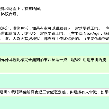
法律和財產上，有些唔同。
會比較合適。
願決定，咁復咗活，如果有幸可以繼續做人，當然要返工啦。（
繼續做人，復活後，當然要返工啦。（主要係 New Age，身
返工啦。因為天堂與地獄，都沒有工作比你做的。（主要係基督
明你仲咩搵呢樣完全無關的東西扯埋一齊，呢些叫胡亂東拼西湊
g有乜L嘢咁唔明？我唔準備解釋食返工食飯嘅定義，你唔識有人會識