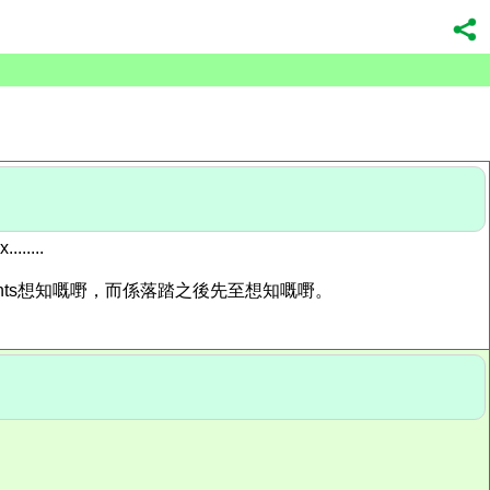
....
lients想知嘅嘢，而係落踏之後先至想知嘅嘢。