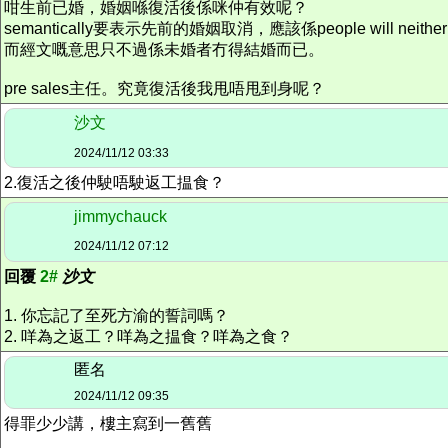
咁生前已婚，婚姻喺復活後係咪仲有效呢？
semantically要表示先前的婚姻取消，應該係people will neither marry n
而經文嘅意思只不過係未婚者冇得結婚而已。
pre sales主任。究竟復活後我甩唔甩到身呢？
沙文
2024/11/12 03:33
2.復活之後仲駛唔駛返工揾食？
jimmychauck
2024/11/12 07:12
回覆
2#
沙文
1. 你忘記了至死方渝的誓詞嗎？
2. 咩為之返工？咩為之揾食？咩為之食？
匿名
2024/11/12 09:35
得罪少少講，樓主寫到一舊舊