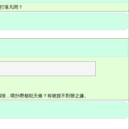
被打落凡間？
同感情，喂扑嘢都犯天條？有啲貨不對辦之嫌。