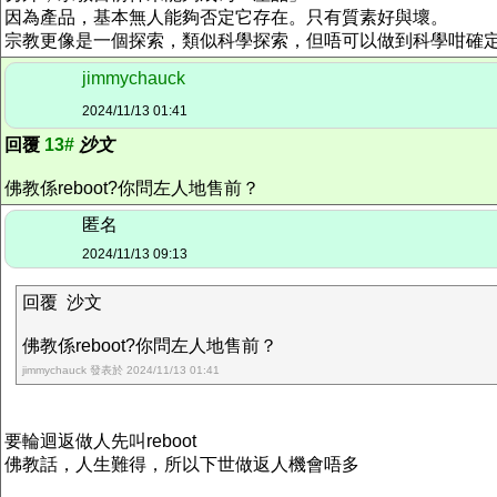
因為產品，基本無人能夠否定它存在。只有質素好與壞。
宗教更像是一個探索，類似科學探索，但唔可以做到科學咁確
jimmychauck
2024/11/13 01:41
回覆
13#
沙文
佛教係reboot?你問左人地售前？
匿名
2024/11/13 09:13
回覆 沙文
佛教係reboot?你問左人地售前？
jimmychauck 發表於 2024/11/13 01:41
要輪迴返做人先叫reboot
佛教話，人生難得，所以下世做返人機會唔多