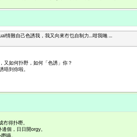
ual情難自己色誘我，我又向來冇乜自制力...咁我哋 ...
，又如何扑野，如何「色誘」你？
誘唔到你啦。
解成冇得扑嘢。
任揀扑邊個，日日開orgy。
扑嘢喎。