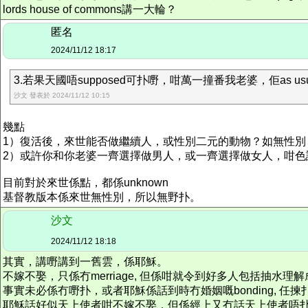
lords house of commons講一大輪？
匿名
2024/11/12 18:17
3.若果天國唔supposed可扑嘢，咁萬一撞番我老婆，佢as us
沙文 發表於 2024/11/12 10:15
幾點
1）復活後，來世能否做繼續人，或性別二元的動物？如無性別
2）或許你和你老婆一齊選擇做男人，或一齊選擇做女人，咁色
目前對於來世係點，都係unknown
基督教版本係來世無性別，所以無野扑。
沙文
2024/11/12 18:18
其實，講嘢講到一舊雲，係耶穌。
不嫁不娶，只係冇merriage, 但係咁就令到好多人包括抽水理
事實未必係冇嘢扑，或者耶穌係話到時冇
婚姻
嘅bonding, 
耶穌話好似天上使者咁不嫁不娶，但係經上又冇話天上使者唔