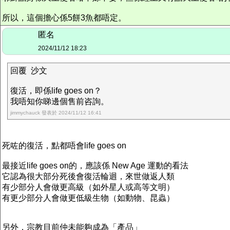
所以，這個擔心係5餅3魚都唔定。
匿名
2024/11/12 18:23
回覆 沙文
復活，即係life goes on？
我唔知你睇邊個售前咨詢。
jimmychauck 發表於 2024/11/12 16:41
死咗的復活，點都唔會life goes on
最接近life goes on的，應該係 New Age 運動的看法
它認為很大部分死後會復活輪迴，來世做返人類
有少部分人會做更高級（如外星人或高等文明）
有更少部分人會做更低級生物（如動物、昆蟲）
另外，宗教目前仲未能夠成為「產品」