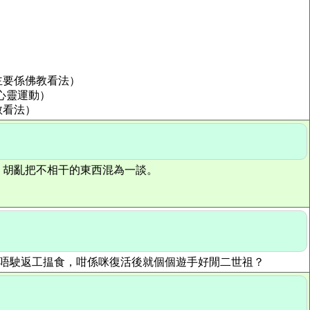
主要係佛教看法）
心靈運動）
教看法）
，胡亂把不相干的東西混為一談。
，如果唔駛返工揾食，咁係咪復活後就個個遊手好閒二世祖？