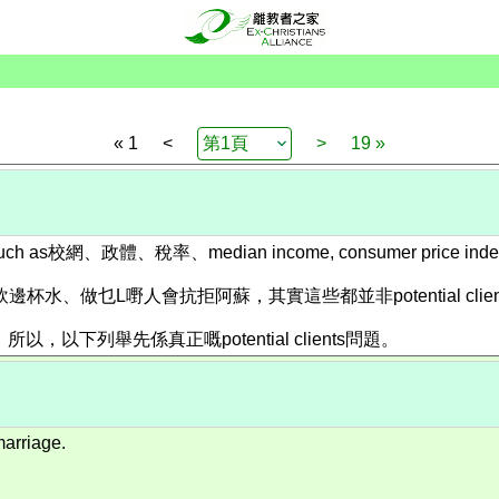
« 1
<
>
19 »
稅率、median income, consumer price index....
s 飲邊杯水、做乜L嘢人會抗拒阿蘇，其實這些都並非potential c
以下列舉先係真正嘅potential clients問題。
marriage.