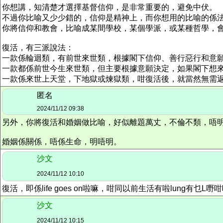
你想講，知清楚才選擇基督信仰，是非常重要的，避免中伏。
不過你比喻又少少錯的，信仰是精神上，而你想用的比喻的係
你將信仰和教會，比喻成某間學校，某個學派，或某種哲學，
復活，有三派說法：
一款係輪迴類，有前世來世類，根據閣下信仰、善行惡行和意
一款都係前世今生來世類，但主要根據意願決定，如果閣下想來世
一款係來世上天堂，下地獄或煉獄類，咁復活後，就當然無需
匿名
2024/11/12 09:38
另外，你將復活和婚姻做比喻，好似離題萬丈，不倫不類，唔
婚姻係關係，唔係生命，明唔明。
沙文
2024/11/12 10:10
復活，即係life goes on啦嘛，咁同以前生活有啦lun
沙文
2024/11/12 10:15