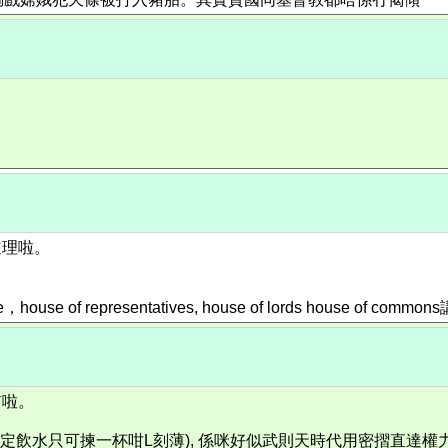
道理啦。
presentatives, house of lords house of comm
笛啦。
揀一杯咁L刻薄), 係咪好似武則天時代用密摺直達權力核心？定係有senate