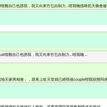
usual情難自己色誘我，我又向來冇乜自制力...咁我哋係咪犯天條會
ual情難自己色誘我，我又向來冇乜自制力...咁我哋 ...
我地天家再相會」，原來上咗天堂就已經唔係couple咁既狀態
調戲嫦娥犯天條被打入豬胎。其實貴國同基督教都唔係冇偈傾