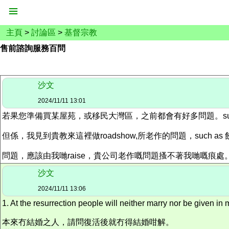
主頁
>
討論區
>
基督宗教
售前諮詢服務百問
沙文
2024/11/11 13:01
若果您準備買某屋苑，或移民大灣區，之前都會有好多問題。such as校網、政體、
但係，我見到貴教來這裡做roadshow,所老作的問題，such a
問題，應該由我哋raise，貴公司老作嘅問題搔不著我哋嘅痕處。所以，
沙文
2024/11/11 13:06
1. At the resurrection people will neither marry nor be given in 
本來冇結婚之人，請問復活後就冇得結婚咁解。