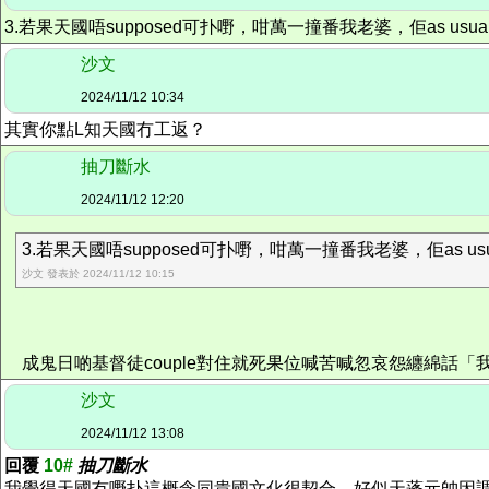
3.若果天國唔supposed可扑嘢，咁萬一撞番我老婆，佢as 
沙文
2024/11/12 10:34
其實你點L知天國冇工返？
抽刀斷水
2024/11/12 12:20
3.若果天國唔supposed可扑嘢，咁萬一撞番我老婆，佢as us
沙文 發表於 2024/11/12 10:15
成鬼日啲基督徒couple對住就死果位喊苦喊忽哀怨纏綿話「
沙文
2024/11/12 13:08
回覆
10#
抽刀斷水
我覺得天國冇嘢扑這概念同貴國文化很契合。好似天蓬元帥因