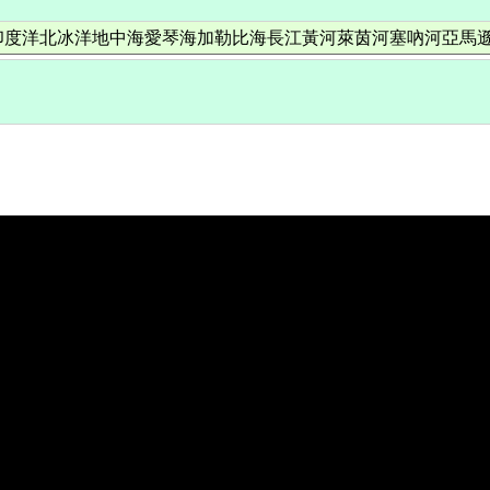
印度洋北冰洋地中海愛琴海加勒比海長江黃河萊茵河塞吶河亞馬