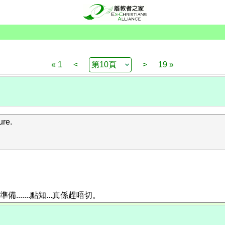
« 1
<
>
19 »
re.
......點知...真係趕唔切。