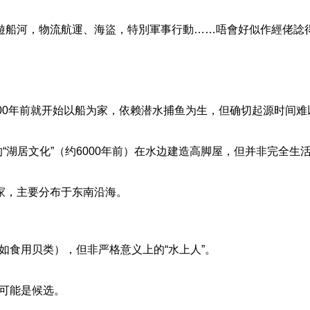
l釣魚、遊船河，物流航運、海盜，特別軍事行動……唔會好似作經佬
：
1000年前就开始以船为家，依赖潜水捕鱼为生，但确切起源时间
湖居文化”（约6000年前）在水边建造高脚屋，但并非完全生
为家，主要分布于东南沿海。
如食用贝类），但非严格意义上的“水上人”。
者可能是候选。