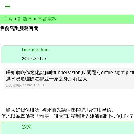
主頁
>
討論區
>
基督宗教
售前諮詢服務百問
beebeechan
2025/6/3 21:57
唔知嗰啲作經佬點解咁tunnel vision,睇問題冇entire sight pictu
洪水浸瓜曬除咗挪亞一家之外所有世人, ...
沙文 發表於 2025/6/3 17:48
啲人好似你咁諗: 臨死前先話信咪得囉, 唔使咁早信。
佢地以為真係落「狗屎」咁大雨, 浸到嚟先建船都唔怕, 使L 咁早準備.
沙文