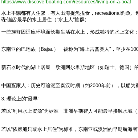
https://www.discoverboating.com/resources/living-on-a-boat
水上不嬲都有人住緊，有人出海捉魚揾食，recreationa
碟仙話:
最早的水上居住（“水上人”族群）
一些族群因适应环境而长期生活在水上，形成独特的水上文化
东南亚的巴瑶族（Bajau）：被称为“海上吉普赛人”，至少在
新石器时代的湖上居民：欧洲阿尔卑斯地区（如瑞士、德国）的“
中国疍家人：历史可追溯至秦汉时期（约2000年前），以船
3. 理论上的“最早”
若以“利用水上资源”为标准，非洲早期智人可能最早接触水域（
若以“依赖船只或水上居住”为标准，东南亚或澳洲的早期航海