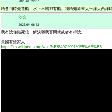
2025/6/3 22:07
唔會到時先造船，水上不嬲都有船。我唔知原來太平洋大西洋
沙文
2025/6/4 06:43
我冇諗住臨死信，解決曬我百問就或者有得諗。
貴國有蜑家人
https://zh.wikipedia.org/wiki/%E8%9C%91%E5%AE%B6