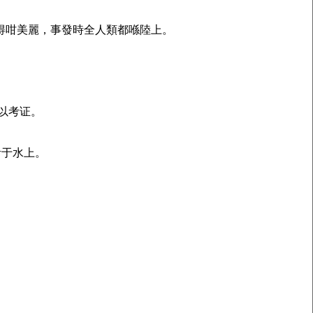
諗得咁美麗，事發時全人類都喺陸上。
难以考证。
活于水上。