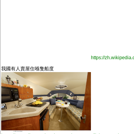
https://zh.wikipe
我國有人賣屋住喺隻船度