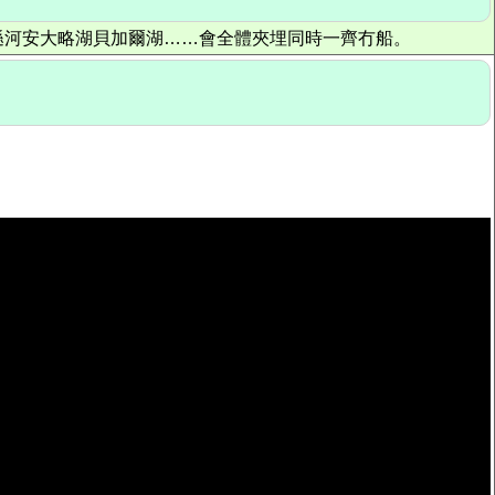
遜河安大略湖貝加爾湖……會全體夾埋同時一齊冇船。