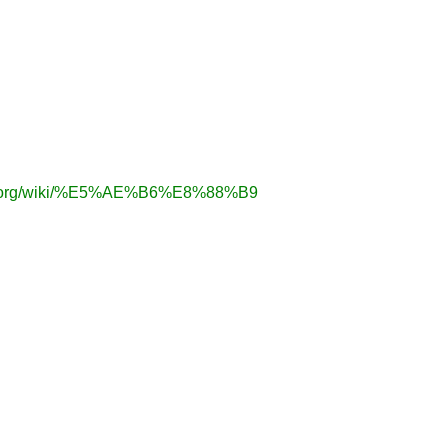
dia.org/wiki/%E5%AE%B6%E8%88%B9