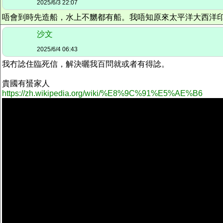
2025/6/3 22:07
唔會到時先造船，水上不嬲都有船。我唔知原來太平洋大西洋
沙文
2025/6/4 06:43
我冇諗住臨死信，解決曬我百問就或者有得諗。
貴國有蜑家人
https://zh.wikipedia.org/wiki/%E8%9C%91%E5%AE%B6