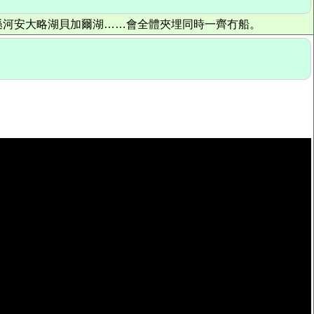
遜河安大略湖貝加爾湖……會全體夾埋同時一齊冇船。