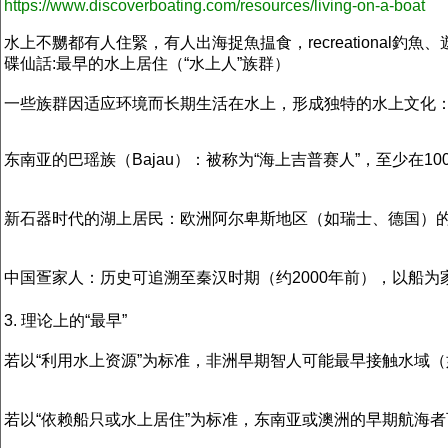
https://www.discoverboating.com/resources/living-on-a-boat
水上不嬲都有人住緊，有人出海捉魚揾食，recreationa
碟仙話:
最早的水上居住（“水上人”族群）
一些族群因适应环境而长期生活在水上，形成独特的水上文化
东南亚的巴瑶族（Bajau）：被称为“海上吉普赛人”，至少在
新石器时代的湖上居民：欧洲阿尔卑斯地区（如瑞士、德国）的“
中国疍家人：历史可追溯至秦汉时期（约2000年前），以船
3. 理论上的“最早”
若以“利用水上资源”为标准，非洲早期智人可能最早接触水域（
若以“依赖船只或水上居住”为标准，东南亚或澳洲的早期航海