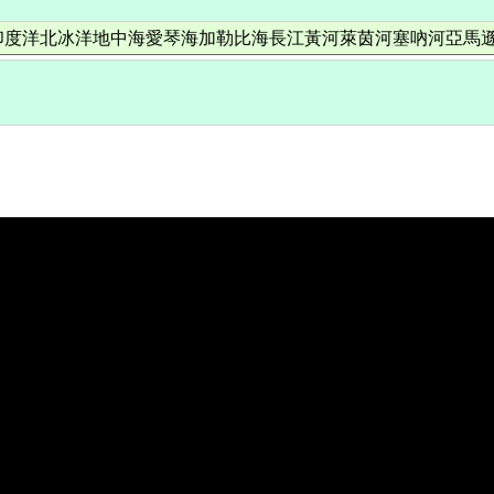
印度洋北冰洋地中海愛琴海加勒比海長江黃河萊茵河塞吶河亞馬