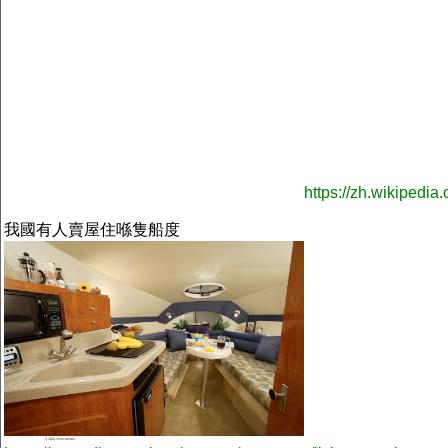
https://zh.wikipe
我國有人賣屋住喺隻船度