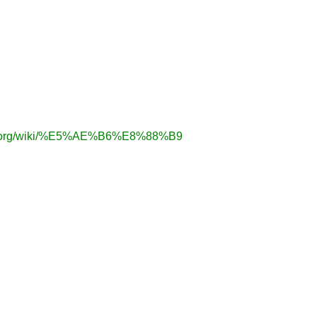
dia.org/wiki/%E5%AE%B6%E8%88%B9