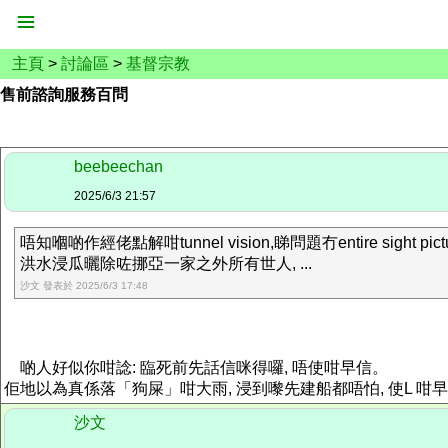
主頁
>
討論區
>
基督宗教
售前諮詢服務百問
beebeechan
2025/6/3 21:57
唔知嗰啲作經佬點解咁tunnel vision,睇問題冇entire sight pictu
洪水浸瓜曬除咗挪亞一家之外所有世人, ...
沙文 發表於 2025/6/3 17:48
啲人好似你咁諗: 臨死前先話信咪得囉, 唔使咁早信。
佢地以為真係落「狗屎」咁大雨, 浸到嚟先建船都唔怕, 使L 咁早準備.
沙文