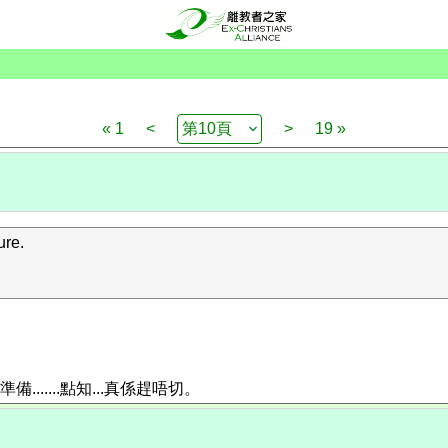
« 1
<
>
19 »
re.
......點知...真係趕唔切。