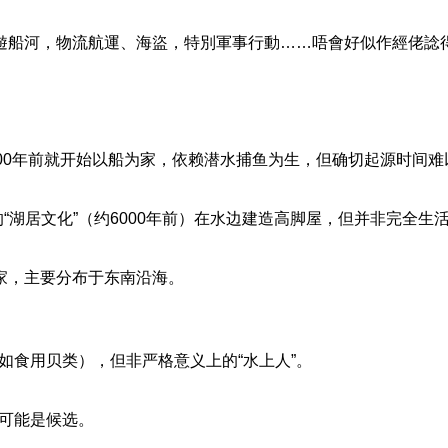
l釣魚、遊船河，物流航運、海盜，特別軍事行動……唔會好似作經佬
：
1000年前就开始以船为家，依赖潜水捕鱼为生，但确切起源时间
湖居文化”（约6000年前）在水边建造高脚屋，但并非完全生
为家，主要分布于东南沿海。
如食用贝类），但非严格意义上的“水上人”。
者可能是候选。