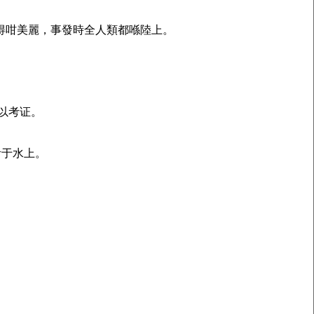
諗得咁美麗，事發時全人類都喺陸上。
难以考证。
活于水上。