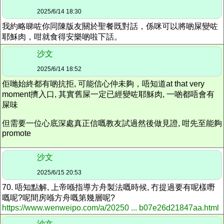
2025/6/14 18:30
我約略睇咗你同陳版友關於聖餐既對話，係咪可以將啲屎變咗
耶穌肉，咁就食得安樂啲啦下話。
沙文
2025/6/14 18:52
佢哋始終都有啲抗拒, 可能信心仲未夠，唔知道at that very
moment擠入口, 其實舊屎一定已經變咗耶穌肉, 一啲都唔會有
屎味
但需要一位心底深處真正信嘅教友試過然後做見證, 咁先至能夠
promote
沙文
2025/6/15 20:53
70. 唔知點解, 上帝喺指導方舟製
法
嘅時候, 冇提過要有呢樣嘢
嘅呢?
呢間房喺方舟嘅第幾層呢?
https://www.wenweipo.com/a/20250 ... b07e26d21847aa.html
沙文