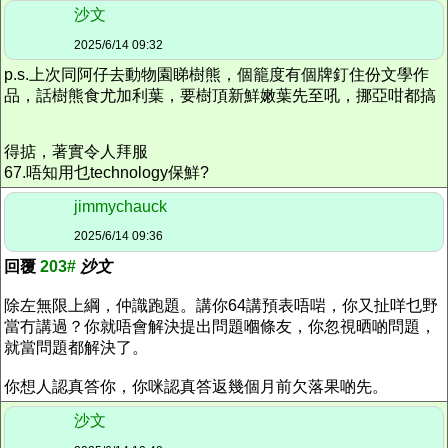
沙文
2025/6/14 09:32
p.s.上次同阿仔去動物園睇樹熊，個籠度有個牌釘住份文學作
品，話樹熊食尤加利葉，要樹頂新鮮嫩葉先至吼，挪亞咁都搞
得掂，著實令人拜服
67.唔知用乜technology保鮮?
jimmychauck
2025/6/14 09:36
回覆
203#
沙文
除左無限上綱，仲識跑題。講你64講預表唔啱，你又扯咩乜野
當冇講過？你就唔會解決提出問題嗰條友，你忽視晒啲問題，
就當問題都解決了。
你想人認真答你，你咪認真答返幾個月前欠落果啲先。
沙文