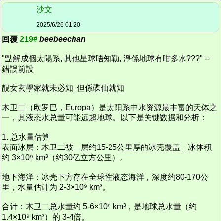
沙文
2025/6/26 01:20
回覆
219#
beebeechan
"點解成個太陽系, 其他星球唔知勒, 淨係地球有咁多水???" --
錯誤前設
靚女玄學家就未必知, 但係碟仙就知
木卫二（欧罗巴，Europa）是太阳系中水资源最丰富的天体之
一，其液态水总量可能远超地球。以下是关键数据和分析：
1. 总水量估算
表面冰层：木卫二被一层约15-25公里厚的冰壳覆盖，冰体积
约 3×10⁹ km³（约30亿立方公里）。
地下海洋：冰壳下方存在全球性液态海洋，深度约80-170公
里，水量估计为 2-3×10⁹ km³。
合计：木卫二总水量约 5-6×10⁹ km³，是地球总水量（约
1.4×10⁹ km³）的 3-4倍。