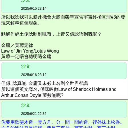
2025/6/15 23:14
所以我諗我可以籍此機會大膽而榮幸宣告宇宙終極真理#3的發
現來解釋這個現象。
點解作經土佬諗唔到嘅嘢，上帝又係諗唔到嘅呢？
金庸／黃蓉定律
Law of Jin Yong/Lotus Wong
黃蓉一定唔會聰明過金庸
沙文
2025/6/16 23:12
但係, 諗真啲, 金庸又未必出名到全世界都識
所以這個英文譯名, 係咪叫做Law of Sherlock Holmes and
Arthur Conan Doyle 著數啲呢?
沙文
2025/6/21 22:35
你要用歌斐木造一隻方舟、分一間一間的造、裡外抹上松香。