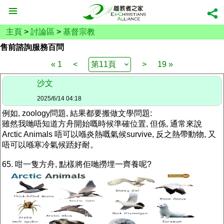
主頁
>
討論區
>
基督宗教
售前諮詢服務百問
« 1
<
>
19 »
沙文
2025/6/14 04:18
例如, zoology問題, 結果都要搬做文學問題:
雖然我哋唔知道方舟開始嘅時候準確位置, 但係, 通常來說
Arctic Animals 唔可以喺炎熱嘅氣候survive, 反之熱帶動物, 又
唔可以喺寒冷氣候踎好耐。
65. 咁一隻方舟, 點樣將佢哋撈埋一齊養呢?