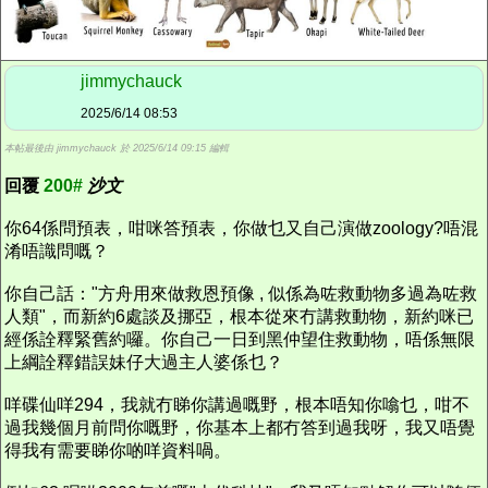
jimmychauck
2025/6/14 08:53
本帖最後由 jimmychauck 於 2025/6/14 09:15 編輯
回覆
200#
沙文
你64係問預表，咁咪答預表，你做乜又自己演做zoology?唔混
淆唔識問嘅？
你自己話："方舟用來做救恩預像 , 似係為咗救動物多過為咗救
人類"，而新約6處談及挪亞，根本從來冇講救動物，新約咪已
經係詮釋緊舊約囉。你自己一日到黑仲望住救動物，唔係無限
上綱詮釋錯誤妹仔大過主人婆係乜？
咩碟仙咩294，我就冇睇你講過嘅野，根本唔知你噏乜，咁不
過我幾個月前問你嘅野，你基本上都冇答到過我呀，我又唔覺
得我有需要睇你啲咩資料喎。