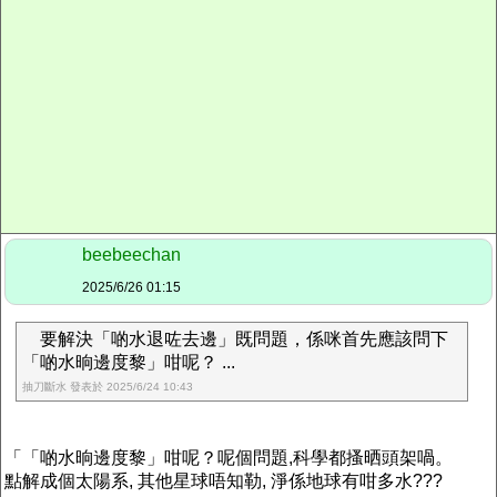
beebeechan
2025/6/26 01:15
要解決「啲水退咗去邊」既問題，係咪首先應該問下
「啲水晌邊度黎」咁呢？ ...
抽刀斷水 發表於 2025/6/24 10:43
「「啲水晌邊度黎」咁呢？呢個問題,科學都搔晒頭架喎。
點解成個太陽系, 其他星球唔知勒, 淨係地球有咁多水???