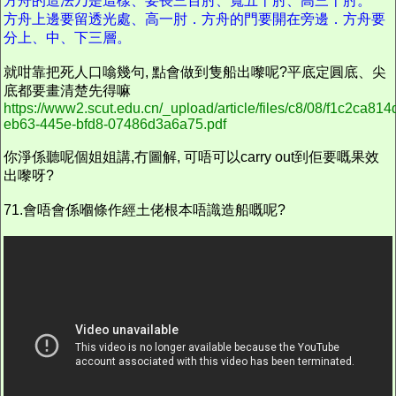
方舟的造法乃是這樣、要長三百肘、寬五十肘、高三十肘。
方舟上邊要留透光處、高一肘．方舟的門要開在旁邊．方舟要
分上、中、下三層。
就咁靠把死人口噏幾句, 點會做到隻船出嚟呢?平底定圓底、尖
底都要畫清楚先得嘛
https://www2.scut.edu.cn/_upload/article/files/c8/08/f1c2ca
eb63-445e-bfd8-07486d3a6a75.pdf
你淨係聽呢個姐姐講,冇圖解,
可唔可以
carry out到佢要嘅果效
出嚟呀?
71.
會唔會係嗰條作經
土
佬根本唔
識
造船嘅呢?