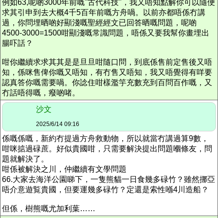
例如63,呢啲3000年前嘅"古代科技"，我又唔知點解你可以隨便
求其引申到去大概4千5百年前嘅方舟喎。以前亦都唔係冇講
過，你問埋晒啲好顯淺嘅聖經經文已回答晒嘅問題，呢啲
4500-3000=1500咁顯淺嘅常識問題，唔係又要我幫你畫埋出
腸吓話？
咁你繼續求求其其是是旦旦咁隨口問，到底係售前定售後又唔
知，係咪售俾你嘅又唔知，有冇售又唔知，我又唔覺得有咩要
認真答你嘅需要喎。你諗住咁樣濫竽充數充到百問百作嘅，又
冇話唔得嘅，癈啲啫。
沙文
2025/6/14 09:16
係嘅係嘅，新約冇提過方舟救動物，所以就當冇講過算9數，
咁咪掂過碌蔗。好似貴國咁，只需要解決提出問題嗰條友，問
題就解決了。
咁係被解決之川，仲繼續有文學問題
66.大家去海洋公園睇下，一隻熊貓一日食幾多碌
竹
？雖然
挪亞
唔介意遊覧貴國，但要運幾多碌
竹
？定還是索性喺4川造船？
但係，樹熊嘅尤加利葉……