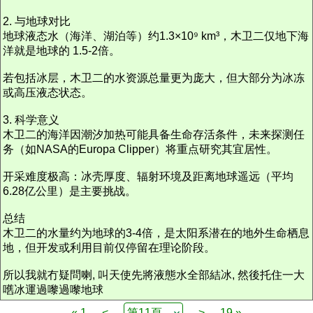
2. 与地球对比
地球液态水（海洋、湖泊等）约1.3×10⁹ km³，木卫二仅地下海
洋就是地球的 1.5-2倍。
若包括冰层，木卫二的水资源总量更为庞大，但大部分为冰冻
或高压液态状态。
3. 科学意义
木卫二的海洋因潮汐加热可能具备生命存活条件，未来探测任
务（如NASA的Europa Clipper）将重点研究其宜居性。
开采难度极高：冰壳厚度、辐射环境及距离地球遥远（平均
6.28亿公里）是主要挑战。
总结
木卫二的水量约为地球的3-4倍，是太阳系潜在的地外生命栖息
地，但开发或利用目前仅停留在理论阶段。
所以我就冇疑問喇, 叫天使先將液態水全部結冰, 然後托住
一大
嚿冰
運過嚟過嚟地球
« 1
<
>
19 »