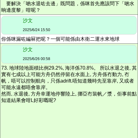
要解決「啲水退咗去邊」既問題，係咪首先應該問下「啲水
晌邊度黎」咁呢？
沙文
2025/6/24 15:50
你係咪漏咗編冧把呢？一個可能係由木衛二運水來地球
沙文
2025/6/26 00:58
73. 地球陸地面積比例29.2%, 海洋係70.8%。 所以水退之後, 其
實有七成以上可能方舟仍然停留在水面上, 方舟係冇動力, 冇
帆，唔可以控制航向，只係adrift.唔知道幾時先至靠岸, 又或者
可能永遠都唔會靠岸。
然而, 水退後, 方舟幸運地停響陸上,
挪亞冇裝帆／漿，佢事前點
知道結果會咁L好彩嘅呢?