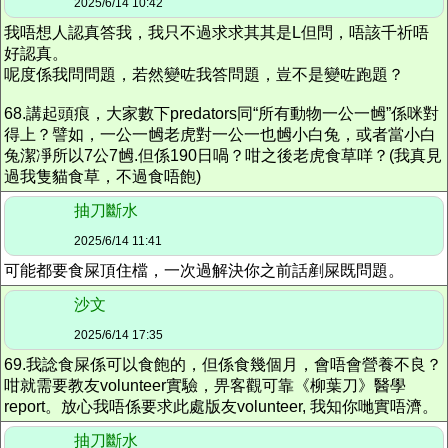
2025/6/14 10:42
我唔想人認真答我，我只不過求求其其是L但問，唔該千祈唔
好認真。
呢度係我問問題，若然變咗我答問題，豈不是變咗跑題？
68.講起頭痕，大家數下predators同“所有動物一公一乸”係咪對
得上？譬如，一公一乸老虎對一公一也乸小白兔，或者當小白
兔潔凈所以7公7乸.但係190日喎？咁之後老虎食草咩？(我真見
過我隻貓食草，不過食唔飽)
抽刀斷水
2025/6/14 11:41
可能都要食屎頂住檔，一次過解決你之前話剷屎既問題。
沙文
2025/6/14 17:35
69.我諗食屎係可以食飽的，但係食幾個月，會唔會營養不良？
咁就需要教友volunteer實驗，畀客觀可靠《柳葉刀》醫學
report。放心我唔係要求此處版友volunteer, 我知你哋實唔濟。
抽刀斷水