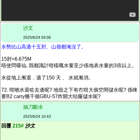
沙文
2025/6/24 04:06
水勢比山高過十五肘、山嶺都淹沒了。
15肘=6.675M
唔使問碟仙, 我都識計咁樣嘅水量至少係地表水量的3倍以上。
水從地上漸退．過了150 天 、 水就漸消。
72. 咁啲水退咗去邊呢? 地殼之下有冇咁大個空間儲水呢? 係咪
要B2 carry幾千個GBU-57炸開大咕窿儲水呢?
抽刀斷水
2025/6/24 10:43
回覆
215#
沙文