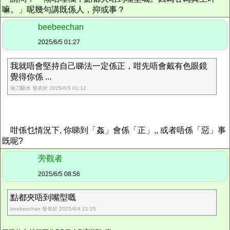
嘛。」呢幾句講既係人，抑或事？
beebeechan
2025/6/5 01:27
我就唔會堅持自己睇法一定係正，咁先唔會戴有色眼鏡
覺得你係 ...
抽刀斷水 發表於 2025/6/5 01:12
咁係乜情況下, 你睇到「姦」會係「正」,, 或者唔係「惡」事
既呢?
旁觀者
2025/6/5 08:56
點都夾唔到嘴型嘅
beebeechan 發表於 2025/6/4 21:25