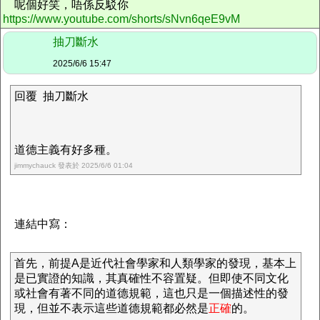
呢個好笑，唔係反駁你
https://www.youtube.com/shorts/sNvn6qeE9vM
抽刀斷水
2025/6/6 15:47
回覆 抽刀斷水
道德主義有好多種。
jimmychauck 發表於 2025/6/6 01:04
連結中寫：
首先，前提A是近代社會學家和人類學家的發現，基本上
是已實證的知識，其真確性不容置疑。但即使不同文化
或社會有著不同的道德規範，這也只是一個描述性的發
現，但並不表示這些道德規範都必然是
正確
的。