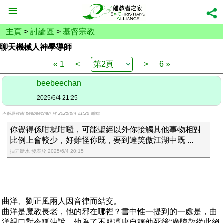
主頁
>
討論區
>
基督宗教
聊天機械人神學導師
« 1
<
>
6 »
beebeechan
2025/6/4 21:25
本帖最後由 beebeechan 於 2025/6/4 21:28 編輯
你覺得係咁就咁囉，可能聖經以外你接觸其他事物相對
比例上會較少，好難怪你既，要到達笑傲江湖中既 ...
抽刀斷水 發表於 2025/6/4 20:15
曲洋、劉正風兩人因音律而結交。
曲洋是魔教長老，他的邪在哪裡？書中惟一提到的一處是，曲
洋親口對令狐沖說，他為了不服凜康自稱他死後“廣陵散從此絕