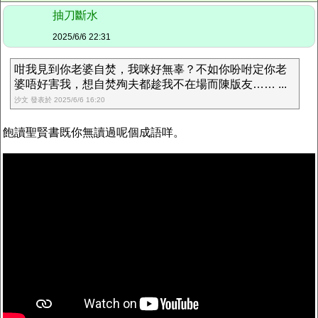
抽刀斷水
2025/6/6 22:31
咁我見到你老婆自焚，我咪好無辜？不如你吩咐定你老
婆唔好害我，想自焚殉夫都趁我不在場而陳版友…… ...
沙文 發表於 2025/6/6 16:20
飽讀聖賢書既你無讀過呢個成語咩。