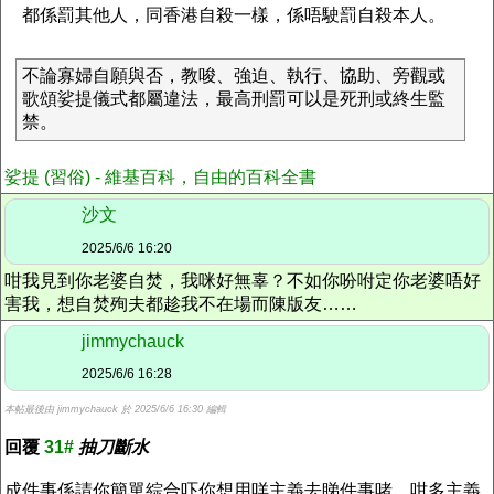
都係罰其他人，同香港自殺一樣，係唔駛罰自殺本人。
不論寡婦自願與否，教唆、強迫、執行、協助、旁觀或
歌頌娑提儀式都屬違法，最高刑罰可以是死刑或終生監
禁。
娑提 (習俗) - 維基百科，自由的百科全書
沙文
2025/6/6 16:20
咁我見到你老婆自焚，我咪好無辜？不如你吩咐定你老婆唔好
害我，想自焚殉夫都趁我不在場而陳版友……
jimmychauck
2025/6/6 16:28
本帖最後由 jimmychauck 於 2025/6/6 16:30 編輯
回覆
31#
抽刀斷水
成件事係請你簡單綜合吓你想用咩主義去睇件事啫，咁多主義