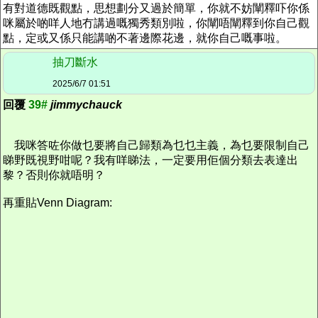
有對道德既觀點，思想劃分又過於簡單，你就不妨闡釋吓你係
咪屬於啲咩人地冇講過嘅獨秀類別啦，你闡唔闡釋到你自己觀
點，定或又係只能講啲不著邊際花邊，就你自己嘅事啦。
抽刀斷水
2025/6/7 01:51
回覆
39#
jimmychauck
我咪答咗你做乜要將自己歸類為乜乜主義，為乜要限制自己
睇野既視野咁呢？我有咩睇法，一定要用佢個分類去表達出
黎？否則你就唔明？
再重貼Venn Diagram: