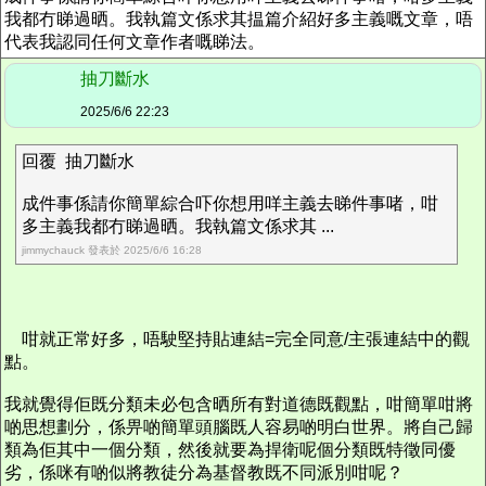
我都冇睇過晒。我執篇文係求其揾篇介紹好多主義嘅文章，唔
代表我認同任何文章作者嘅睇法。
抽刀斷水
2025/6/6 22:23
回覆 抽刀斷水
成件事係請你簡單綜合吓你想用咩主義去睇件事啫，咁
多主義我都冇睇過晒。我執篇文係求其 ...
jimmychauck 發表於 2025/6/6 16:28
咁就正常好多，唔駛堅持貼連結=完全同意/主張連結中的觀
點。
我就覺得佢既分類未必包含晒所有對道德既觀點，咁簡單咁將
啲思想劃分，係畀啲簡單頭腦既人容易啲明白世界。將自己歸
類為佢其中一個分類，然後就要為捍衛呢個分類既特徵同優
劣，係咪有啲似將教徒分為基督教既不同派別咁呢？