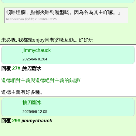
傾唔埋欄，點都夾唔到嘴型嘅。因為各為其主吖嘛。」
beebeechan 發表於 2025/6/4 05:25
未必嘅, 我都幾enjoy同老婆嘅互動....
好好玩
jimmychauck
2025/6/6 01:04
回覆
27#
抽刀斷水
道德相對主義與道德絕對主義的錯謬/
道德主義有好多種。
抽刀斷水
2025/6/6 12:05
回覆
29#
jimmychauck