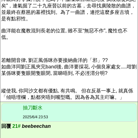
矣”，連氣掘了二十九座晉以前的古墓，去尋找廣陵散的曲譜，
並最終在蔡邕的墓裡找到。為了一曲譜，連挖這麼多座古墳，
是有點邪性。
曲洋能在魔教混到長老的位置, 雖不至“無惡不作”, 魔性也不
低。
若離開音律, 劉正風係咪亦要接納曲洋的「邪」??
如曲洋同劉正風夾完band後, 曲洋要採花, 小個良家處女.....咁劉
某係咪要隻眼開隻眼閉, 當睇唔到, 不必涇渭分明?
縱使我, 你同沙文都有優點, 有共鳴。 但在反基一事上, 就真係
「傾唔埋欄，點都夾唔到嘴型嘅。因為各為其主吖嘛。」
抽刀斷水
2025/6/4 23:53
回覆
21#
beebeechan