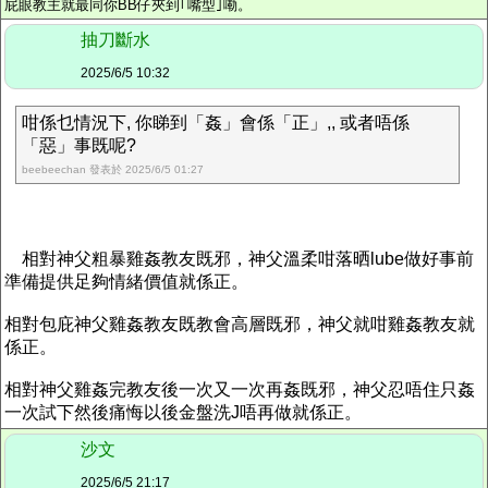
屁眼教主就最同你BB仔夾到｢嘴型｣嘞。
抽刀斷水
2025/6/5 10:32
咁係乜情況下, 你睇到「姦」會係「正」,, 或者唔係
「惡」事既呢?
beebeechan 發表於 2025/6/5 01:27
相對神父粗暴雞姦教友既邪，神父溫柔咁落晒lube做好事前
準備提供足夠情緒價值就係正。
相對包庇神父雞姦教友既教會高層既邪，神父就咁雞姦教友就
係正。
相對神父雞姦完教友後一次又一次再姦既邪，神父忍唔住只姦
一次試下然後痛悔以後金盤洗J唔再做就係正。
沙文
2025/6/5 21:17