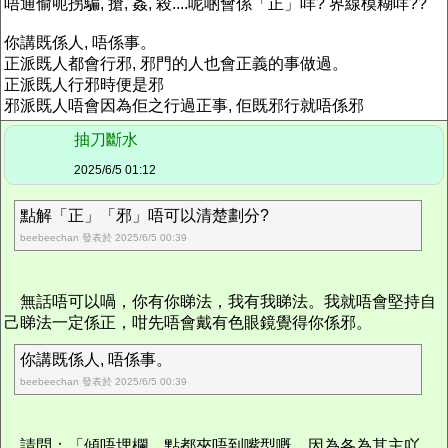
唔通偷呃拐騙, 搶, 姦, 殺....呢啲會係「正」咩? 界線模糊咩??
你講既係人, 唔係事。
正派既人都會行邪, 邪門的人也會正義的事做過。
正派既人行邪時便是邪
邪派既人唔會因為佢之行過正事, 佢既邪行就唔係邪
抽刀斷水
2025/6/5 01:12
點解「正」「邪」唔可以清楚劃分?
beebeechan 發表於 2025/6/5 00:39
無話唔可以喎，你有你睇法，我有我睇法。我就唔會堅持自
己睇法一定係正，咁先唔會戴有色眼鏡覺得你係邪。
你講既係人, 唔係事。
beebeechan 發表於 2025/6/5 00:39
請問：「傾唔埋欄，點都夾唔到嘴型嘅。因為各為其主吖