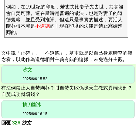
例如，在19世紀的印度，若丈夫比妻子先去世，其寡婦
會自焚殉葬。這在當時是普遍的做法，也是對妻子的道
德規範，並且受到推崇。但這只是事實的描述，要活人
陪葬根本就是
不道德
的！現在印度的法律是禁止寡婦殉
葬的。
文中說「正確」、「不道德」，基本就是以自己身處時空的觀
念看，以此作為道德相對主義有錯的論據，未免過分主觀。
沙文
2025/6/6 15:52
有法例禁止人自焚殉葬？咁自焚失敗係咪天主教式異端火刑？
自焚成功就罰錢？
抽刀斷水
2025/6/6 16:15
回覆
32#
沙文