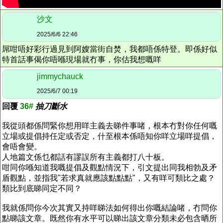
沙文
2025/6/6 22:46
屌咁唔好彩行過見到阿嫂當街自焚，我都唔係特登。即係好似
特首話事偈你唔喺現場就冇事，你估我想嘅咩
jimmychauck
2025/6/7 00:19
回覆
36#
抽刀斷水
我從頭都係問緊你想用咩主義去睇件事啫，根本冇對你任何嘅
立場或提倡持任定或否定，什至根本係唔知你咩立場咩提倡，
會唔會變。
人地篇文係乜都話有謬誤所有主義都打八十板。
咁同你喺知道我嘅提倡及觀點情況下，引文提出同我相勃及矛
盾觀點，並指我"若求真就應該點點點"，又有咩可類比之處？
類比到底睇同定不同？
我就係問你今次其實又持咩睇法如何得出你嘅結論啫，冇問你
點睇該文章。既然你有水平可以睇出該文章分類未必包含晒所