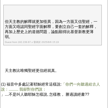
但天主教的解釋就更加怪異，因為一方面又信聖經，一
方面又唔認同聖經字面解釋，要創立自己一套的解釋，
再加上歷史上的道德問題，論點顯得比基督新教更薄
弱。
Guest from 182.239.87.x 發表於 2025/8/6 15:19
天主教比唯獨聖經更信經就真。
(1)
福音中多處記著耶穌經常這樣說:
「你們一向聽過給古人
說：.......... 我卻對你們說：
」....不是叫人聽耶穌怎樣說, 怎樣教， 勝過讀經書??