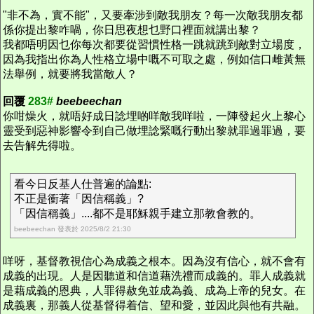
"非不為，實不能"，又要牽涉到敵我朋友？每一次敵我朋友都
係你提出黎咋喎，你日思夜想乜野口裡面就講出黎？
我都唔明因乜你每次都要從習慣性格一跳就跳到敵對立場度，
因為我指出你為人性格立場中嘅不可取之處，例如信口雌黃無
法舉例，就要將我當敵人？
回覆
283#
beebeechan
你咁燥火，就唔好成日諗埋啲咩敵我咩啦，一陣發起火上黎心
靈受到惡神影響令到自己做埋諗緊嘅行動出黎就罪過罪過，要
去告解先得啦。
看今日反基人仕普遍的論點:
不正是衝著「因信稱義」?
「因信稱義」....都不是耶穌親手建立那教會教的。
beebeechan 發表於 2025/8/2 21:30
咩呀，基督教視信心為成義之根本。因為沒有信心，就不會有
成義的出現。人是因聽道和信道藉洗禮而成義的。罪人成義就
是藉成義的恩典，人罪得赦免並成為義、成為上帝的兒女。在
成義裏，那義人從基督得着信、望和愛，並因此與他有共融。