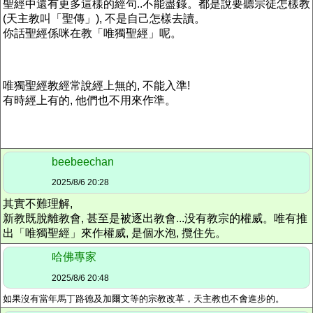
聖經中還有更多這樣的經句..不能盡錄。都是說要聽宗徒怎樣教
(天主教叫「聖傳」), 不是自己怎樣去讀。
你話聖經係咪在教「唯獨聖經」呢。
唯獨聖經教經常說經上無的, 不能入準!
有時經上有的, 他們也不用來作準。
beebeechan
2025/8/6 20:28
其實不難理解,
新教既脫離教會, 甚至是被逐出教會...没有教宗的權威。唯有推
出「唯獨聖經」來作權威, 是個水泡, 攬住先。
哈佛專家
2025/8/6 20:48
如果沒有當年馬丁路德及加爾文等的宗教改革，天主教也不會進步的。