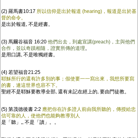
(2) 羅馬書10:17
所以信仰是出於報道 (hearing)，報道是出於基
督的命令。
是出於報道, 不是經書。
(3) 馬爾谷福音 16:20
他們出去，到處宣講(preach)，主與他們
合作，並以奇蹟相隨，證實所傳的道理
。
是用口講, 不是唯獨經書。
(4) 若望福音21:25
耶穌所行的還有許多別的事；假使要一一寫出來，我想所要寫
的書，連這世界也容不下。
聖經不是耶穌要教導全部, 還有未記在經上的, 要由門徒教。
(5) 第茂德後書 2:2
應把你在許多證人前由我所聽的，傳授給忠
信可靠的人，使他們也能夠教導別人
是「聽」,, 不是「讀」。。