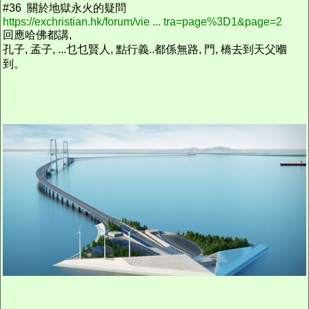
#36 關於地獄永火的疑問
https://exchristian.hk/forum/vie ... tra=page%3D1&page=2
回應哈佛都講,
孔子, 孟子, ...乜乜賢人, 點行義..都係無路, 門, 橋去到天父嗰
到。