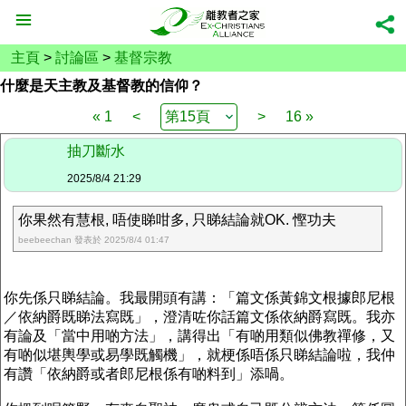
主頁
>
討論區
>
基督宗教
什麼是天主教及基督教的信仰？
« 1
<
>
16 »
抽刀斷水
2025/8/4 21:29
你果然有慧根, 唔使睇咁多, 只睇結論就OK. 慳功夫
beebeechan 發表於 2025/8/4 01:47
你先係只睇結論。我最開頭有講：「篇文係黃錦文根據郎尼根
／依納爵既睇法寫既」，澄清咗你話篇文係依納爵寫既。我亦
有論及「當中用啲方法」，講得出「有啲用類似佛教禪修，又
有啲似堪輿學或易學既觸機」，就梗係唔係只睇結論啦，我仲
有讚「依納爵或者郎尼根係有啲料到」添喎。