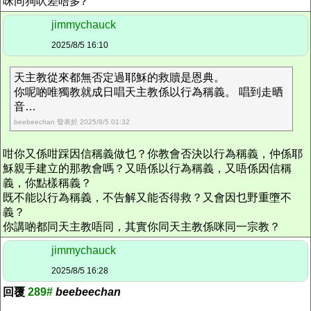
咪同狗吠差唔多?
jimmychauck
2025/8/5 16:10
天主教從來都無否定過耶穌的救贖是恩典。
你呢啲唯獨教就成日唱天主教係以行為稱義。 唱到走晒
音…
beebeechan 發表於 2025/8/5 01:32
咁你又係咁踩因信稱義做乜？你教會否決以行為稱義，仲係耶
穌親手建立的那教會嗎？又唔係以行為稱義，又唔係因信稱
義，你點樣稱義？
既不能以行為稱義，不告解又能否得救？又會因乜野重墮不
義？
你講啲都同天主教唔同，其實你同天主教係咪同一宗教？
jimmychauck
2025/8/5 16:28
回覆
289#
beebeechan