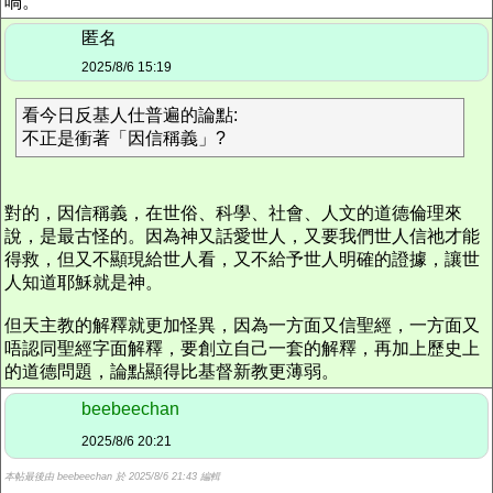
喎。
匿名
2025/8/6 15:19
看今日反基人仕普遍的論點:
不正是衝著「因信稱義」?
對的，因信稱義，在世俗、科學、社會、人文的道德倫理來
說，是最古怪的。因為神又話愛世人，又要我們世人信祂才能
得救，但又不顯現給世人看，又不給予世人明確的證據，讓世
人知道耶穌就是神。
但天主教的解釋就更加怪異，因為一方面又信聖經，一方面又
唔認同聖經字面解釋，要創立自己一套的解釋，再加上歷史上
的道德問題，論點顯得比基督新教更薄弱。
beebeechan
2025/8/6 20:21
本帖最後由 beebeechan 於 2025/8/6 21:43 編輯