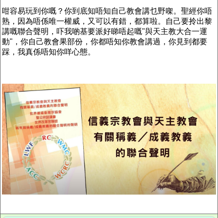
咁容易玩到你嘅？你到底知唔知自己教會講乜野㗎。聖經你唔
熟，因為唔係唯一權威，又可以有錯，都算啦。自己要拎出黎
講嘅聯合聲明，吓我啲基要派好睇唔起嘅"與天主教大合一運
動"，你自己教會果部份，你都唔知你教會講過，你見到都要
踩，我真係唔知你咩心態。