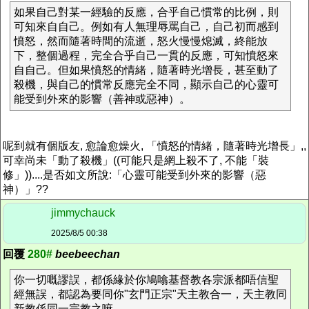
如果自己對某一經驗的反應，合乎自己慣常的比例，則
可知來自自己。例如有人無理辱罵自己，自己初而感到
憤怒，然而隨著時間的流逝，怒火慢慢熄滅，終能放
下，整個過程，完全合乎自己一貫的反應，可知憤怒來
自自己。但如果憤怒的情緒，隨著時光增長，甚至動了
殺機，與自己的慣常反應完全不同，顯示自己的心靈可
能受到外來的影響（善神或惡神）。
呢到就有個版友, 愈論愈燥火, 「憤怒的情緒，隨著時光增長」,,
可幸尚未「動了殺機」((可能只是網上殺不了, 不能「裝
修」))....是否如文所說:「心靈可能受到外來的影響（惡
神）」??
jimmychauck
2025/8/5 00:38
回覆
280#
beebeechan
你一切嘅謬誤，都係緣於你鳩噏基督教各宗派都唔信聖
經無誤，都認為要同你"玄門正宗"天主教合一，天主教同
新教係同一宗教之嘛。