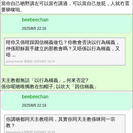
當你自己啲野講左可以當冇講過，可以當自己放屁，人就冇需
要睇㗎啦。
beebeechan
2025/8/5 22:16
咁你又係咁踩因信稱義做乜？你教會否決以行為稱義，
仲係耶穌親手建立的那教會嗎？又唔係以行為稱義，又
唔 ...
jimmychauck 發表於 2025/8/5 16:10
天主教都無話「以行為稱義」,, 何來否定?
係你呢啲唯獨教在扣帽子, 以吹大「因信稱義」
beebeechan
2025/8/5 22:19
你講啲都同天主教唔同，其實你同天主教係咪同一宗
教？
jimmychauck 發表於 2025/8/5 16:10