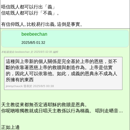
唔信既人都可以行出「義」
信咗既人都可以行「不義」。
有信仰既人, 比較易行出義, 這倒是事實。
beebeechan
2025/8/5 01:32
本帖最後由 beebeechan 於 2025/8/5 02:08 編輯
這種與上帝新的個人關係是完全基於上帝的恩慈，並不
斷的依靠著恩慈上帝的救贖與創造作為。上帝是信實
的，因此人可以依靠他。如此，成義的恩典永不成為人
所擁有的東西
jimmychauck 發表於 2025/8/5 00:38
天主教從來都無否定過耶穌的救贖是恩典。
你呢啲唯獨教就成日唱天主教係以行為稱義。 唱到走晒音…
正如上邊