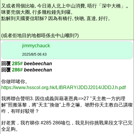
又或者用個比喻, 今日港人北上中山消費, 唔行「深中大橋」,,
咪要兜個大圈, 行多幾粒鐘先到囉。
點解到天國要信耶穌? 因為有橋行, 快啲, 直達, 好行。
(或者佢地目的地都唔係去中山嗰到?)
jimmychauck
2025/8/5 06:43
回覆
285#
beebeechan
回覆
286#
beebeechan
你做咩啫你。
https://www.hsscol.org.hk/LIBRARY/JDDJ2014/JDDJ.h.pdf
我將聯合聲明3. 因信成義與藉著恩典=>27 "天主教一方的理
解"照搬落黎，將"天主"換做"上帝之嘛。啲野你天主教自己講㗎
咋，有咩好駁呀？
好老實，我冇睇你 #285 286噏乜，我見到你挑戰果段文字已完
全足夠。