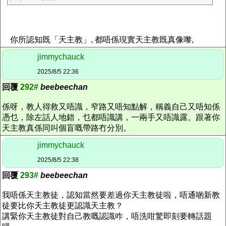
你所認知既「天主教」, 都唔係現實天主教既真像嚟,
jimmychauck
2025/8/5 22:36
回覆
292#
beebeechan
係呀，教人得救又唔識，窄路又唔知點解，稱義自己又唔知係
憑乜，除左話人地錯，乜都唔識講，一兩手又唔識露。跟著你
天主教真係同叫個盲嘅帶路冇分別。
jimmychauck
2025/8/5 22:38
回覆
293#
beebeechan
我唔係天主教徒，認知當然要差過你天主教徒啦，唔通啲新教
徒要比你天主教徒更認識天主教？
講緊你天主教徒對自己教嘅認識咋，唔洗咁驚即刻要轉話題