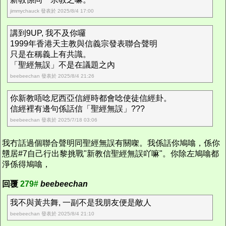
jimmychauck 發表於 2025/8/4 17:00
講到9UP, 我不及你囉
1999年香港天主教與信義宗發表聯合聲明
只是在稱義上有共識。
「聖經無誤」不是在議題之內
beebeechan 發表於 2025/8/4 21:26
你新教唔唸尼西亞信經時都會唸使徒信經卦。
信經裡有邊句係話信「聖經無誤」???
beebeechan 發表於 2025/7/18 03:06
我冇話過個聯合聲明同聖經無誤有關㗎。我係話你鳩噏，係你
戇居#7自己行出黎挑戰"新教信聖經無誤吖嘛"。你除左鳩噏都
淨係得鳩噏，
回覆
279#
beebeechan
我不與黃共舞, 一副不是我朋友便是敵人
beebeechan 發表於 2025/8/4 21:10