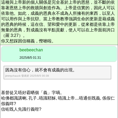
這種與上帝新的個人關係是完全基於上帝的恩慈，並不斷的依
靠著恩慈上帝的救贖與創造作為。上帝是信實的，因此人可以
依靠他。如此，成義的恩典永不成為人所擁有的東西，以至人
可以用作與上帝抗辯。當上帝教教導強調生命的更新是藉成義
的恩典的時候，這在信、望和愛中的更新，從來都是依靠上帝
無量的恩典，對成義沒有半點貢獻，使人可以在上帝面前誇口
（羅 3:27）。
你又想踩因信稱義，慳啲啦。
beebeechan
2025/8/5 01:31
因為沒有信心，就不會有成義的出現。
jimmychauck 發表於 2025/8/5 00:38
基督徒又唔好霸晒個「義」字喎。
哈佛都識講喇, 孔子..唔識耶穌, 唔識上帝....唔通佢既義, 係假仁
假義咩?
信咗既人先識行義咁?