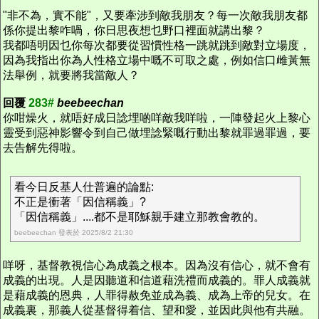
"非不為，實不能"，又要牽涉到敵我朋友？每一次敵我朋友都
係你提出黎咋喎，你日思夜想乜野口裡面就講出黎？
我都唔明因乜你每次都要從習慣性格一跳就跳到敵對立場度，
因為我指出你為人性格立場中嘅不可取之處，例如信口雌黃無
法舉例，就要將我當敵人？
回覆
283#
beebeechan
你咁燥火，就唔好成日諗埋啲咩敵我咩啦，一陣發起火上黎心
靈受到惡神影響令到自己做埋諗緊嘅行動出黎就罪過罪過，要
去告解先得啦。
看今日反基人仕普遍的論點:
不正是衝著「因信稱義」?
「因信稱義」....都不是耶穌親手建立那教會教的。
beebeechan 發表於 2025/8/2 21:30
咩呀，基督教視信心為成義之根本。因為沒有信心，就不會有
成義的出現。人是因聽道和信道藉洗禮而成義的。罪人成義就
是藉成義的恩典，人罪得赦免並成為義、成為上帝的兒女。在
成義裏，那義人從基督得着信、望和愛，並因此與他有共融。