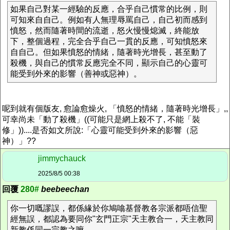
如果自己對某一經驗的反應，合乎自己慣常的比例，則
可知來自自己。例如有人無理辱罵自己，自己初而感到
憤怒，然而隨著時間的流逝，怒火慢慢熄滅，終能放
下，整個過程，完全合乎自己一貫的反應，可知憤怒來
自自己。但如果憤怒的情緒，隨著時光增長，甚至動了
殺機，與自己的慣常反應完全不同，顯示自己的心靈可
能受到外來的影響（善神或惡神）。
呢到就有個版友, 愈論愈燥火, 「憤怒的情緒，隨著時光增長」,,
可幸尚未「動了殺機」((可能只是網上殺不了, 不能「裝
修」))....是否如文所說:「心靈可能受到外來的影響（惡
神）」??
jimmychauck
2025/8/5 00:38
回覆
280#
beebeechan
你一切嘅謬誤，都係緣於你鳩噏基督教各宗派都唔信聖
經無誤，都認為要同你"玄門正宗"天主教合一，天主教同
新教係同一宗教之嘛。