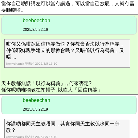
當你自己啲野講左可以當冇講過，可以當自己放屁，人就冇需
要睇㗎啦。
beebeechan
2025/8/5 22:16
咁你又係咁踩因信稱義做乜？你教會否決以行為稱義，
仲係耶穌親手建立的那教會嗎？又唔係以行為稱義，又
唔 ...
jimmychauck 發表於 2025/8/5 16:10
天主教都無話「以行為稱義」,, 何來否定?
係你呢啲唯獨教在扣帽子, 以吹大「因信稱義」
beebeechan
2025/8/5 22:19
你講啲都同天主教唔同，其實你同天主教係咪同一宗
教？
jimmychauck 發表於 2025/8/5 16:10