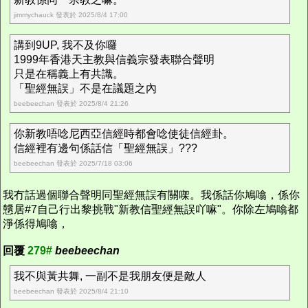
jimmychauck 發表於 2025/8/4 17:00
講到9UP, 我不及你囉
1999年香港天主教與信義宗發表聯合聲明
只是在稱義上有共識。
「聖經無誤」不是在議題之內
beebeechan 發表於 2025/8/4 21:26
你新教唔唸尼西亞信經時都會唸使徒信經卦。
信經裡有邊句係話信「聖經無誤」???
beebeechan 發表於 2025/7/18 03:06
我冇話過個聯合聲明同聖經無誤有關㗎。我係話你鳩噏，係你
戇居#7自己行出黎挑戰"新教信聖經無誤吖嘛"。你除左鳩噏都
淨係得鳩噏，
回覆
279#
beebeechan
我不與黃共舞, 一副不是我朋友便是敵人
beebeechan 發表於 2025/8/4 21:10