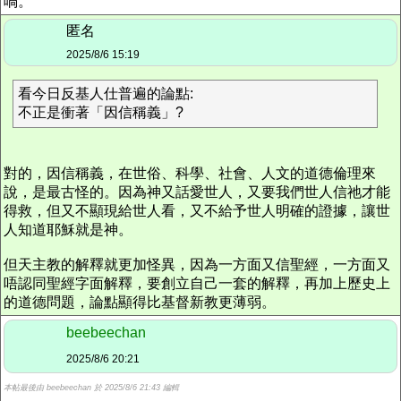
喎。
匿名
2025/8/6 15:19
看今日反基人仕普遍的論點:
不正是衝著「因信稱義」?
對的，因信稱義，在世俗、科學、社會、人文的道德倫理來
說，是最古怪的。因為神又話愛世人，又要我們世人信祂才能
得救，但又不顯現給世人看，又不給予世人明確的證據，讓世
人知道耶穌就是神。
但天主教的解釋就更加怪異，因為一方面又信聖經，一方面又
唔認同聖經字面解釋，要創立自己一套的解釋，再加上歷史上
的道德問題，論點顯得比基督新教更薄弱。
beebeechan
2025/8/6 20:21
本帖最後由 beebeechan 於 2025/8/6 21:43 編輯