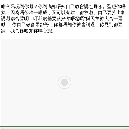
咁容易玩到你嘅？你到底知唔知自己教會講乜野㗎。聖經你唔
熟，因為唔係唯一權威，又可以有錯，都算啦。自己要拎出黎
講嘅聯合聲明，吓我啲基要派好睇唔起嘅"與天主教大合一運
動"，你自己教會果部份，你都唔知你教會講過，你見到都要
踩，我真係唔知你咩心態。