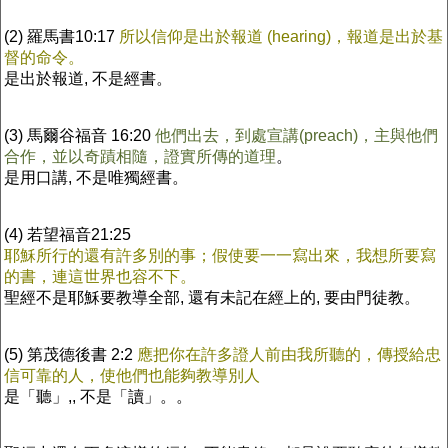
(2) 羅馬書10:17
所以信仰是出於報道 (hearing)，報道是出於基
督的命令。
是出於報道, 不是經書。
(3) 馬爾谷福音 16:20
他們出去，到處宣講(preach)，主與他們
合作，並以奇蹟相隨，證實所傳的道理
。
是用口講, 不是唯獨經書。
(4) 若望福音21:25
耶穌所行的還有許多別的事；假使要一一寫出來，我想所要寫
的書，連這世界也容不下。
聖經不是耶穌要教導全部, 還有未記在經上的, 要由門徒教。
(5) 第茂德後書 2:2
應把你在許多證人前由我所聽的，傳授給忠
信可靠的人，使他們也能夠教導別人
是「聽」,, 不是「讀」。。