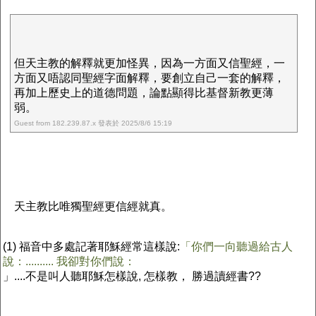
但天主教的解釋就更加怪異，因為一方面又信聖經，一
方面又唔認同聖經字面解釋，要創立自己一套的解釋，
再加上歷史上的道德問題，論點顯得比基督新教更薄
弱。
Guest from 182.239.87.x 發表於 2025/8/6 15:19
天主教比唯獨聖經更信經就真。
(1)
福音中多處記著耶穌經常這樣說:
「你們一向聽過給古人
說：.......... 我卻對你們說：
」....不是叫人聽耶穌怎樣說, 怎樣教， 勝過讀經書??