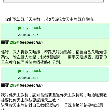
你所認知既「天主教」, 都唔係現實天主教既真像嚟,
jimmychauck
2025/8/5 22:36
回覆
292#
beebeechan
係呀，教人得救又唔識，窄路又唔知點解，稱義自己又唔知係
憑乜，除左話人地錯，乜都唔識講，一兩手又唔識露。跟著你
天主教真係同叫個盲嘅帶路冇分別。
jimmychauck
2025/8/5 22:38
回覆
293#
beebeechan
我唔係天主教徒，認知當然要差過你天主教徒啦，唔通啲新教
徒要比你天主教徒更認識天主教？
講緊你天主教徒對自己教嘅認識咋，唔洗咁驚即刻要轉話題