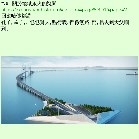
#36 關於地獄永火的疑問
https://exchristian.hk/forum/vie ... tra=page%3D1&page=2
回應哈佛都講,
孔子, 孟子, ...乜乜賢人, 點行義..都係無路, 門, 橋去到天父嗰
到。