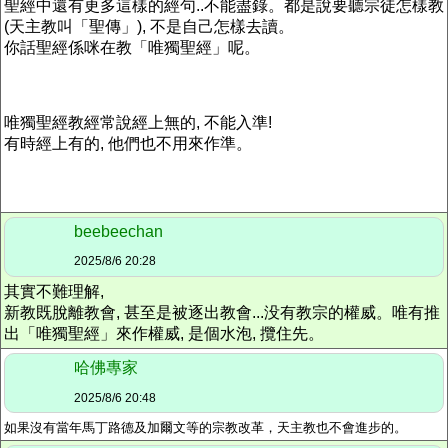
聖經中還有更多這樣的經句..不能盡錄。都是說要聽宗徒怎樣教
(天主教叫「聖傳」), 不是自己怎樣去讀。
你話聖經係咪在教「唯獨聖經」呢。
唯獨聖經教經常說經上無的, 不能入準!
有時經上有的, 他們也不用來作準。
beebeechan
2025/8/6 20:28
其實不難理解,
新教既脫離教會, 甚至是被逐出教會...没有教宗的權威。唯有推
出「唯獨聖經」來作權威, 是個水泡, 攬住先。
哈佛專家
2025/8/6 20:48
如果沒有當年馬丁路德及加爾文等的宗教改革，天主教也不會進步的。