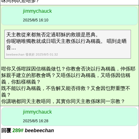
咪同狗吠差唔多?
jimmychauck
2025/8/5 16:10
天主教從來都無否定過耶穌的救贖是恩典。
你呢啲唯獨教就成日唱天主教係以行為稱義。 唱到走晒
音…
beebeechan 發表於 2025/8/5 01:32
咁你又係咁踩因信稱義做乜？你教會否決以行為稱義，仲係耶
穌親手建立的那教會嗎？又唔係以行為稱義，又唔係因信稱
義，你點樣稱義？
既不能以行為稱義，不告解又能否得救？又會因乜野重墮不
義？
你講啲都同天主教唔同，其實你同天主教係咪同一宗教？
jimmychauck
2025/8/5 16:28
回覆
289#
beebeechan