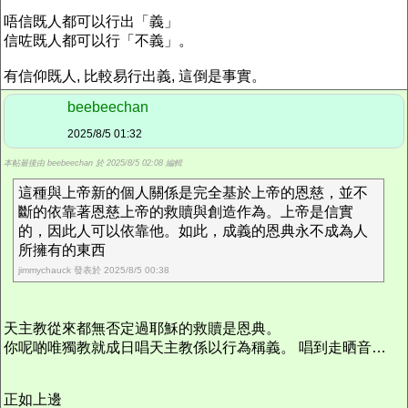
唔信既人都可以行出「義」
信咗既人都可以行「不義」。
有信仰既人, 比較易行出義, 這倒是事實。
beebeechan
2025/8/5 01:32
本帖最後由 beebeechan 於 2025/8/5 02:08 編輯
這種與上帝新的個人關係是完全基於上帝的恩慈，並不
斷的依靠著恩慈上帝的救贖與創造作為。上帝是信實
的，因此人可以依靠他。如此，成義的恩典永不成為人
所擁有的東西
jimmychauck 發表於 2025/8/5 00:38
天主教從來都無否定過耶穌的救贖是恩典。
你呢啲唯獨教就成日唱天主教係以行為稱義。 唱到走晒音…
正如上邊