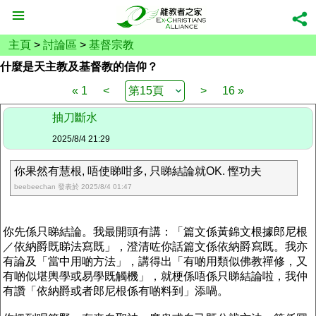
主頁
>
討論區
>
基督宗教
什麼是天主教及基督教的信仰？
« 1
<
>
16 »
抽刀斷水
2025/8/4 21:29
你果然有慧根, 唔使睇咁多, 只睇結論就OK. 慳功夫
beebeechan 發表於 2025/8/4 01:47
你先係只睇結論。我最開頭有講：「篇文係黃錦文根據郎尼根
／依納爵既睇法寫既」，澄清咗你話篇文係依納爵寫既。我亦
有論及「當中用啲方法」，講得出「有啲用類似佛教禪修，又
有啲似堪輿學或易學既觸機」，就梗係唔係只睇結論啦，我仲
有讚「依納爵或者郎尼根係有啲料到」添喎。