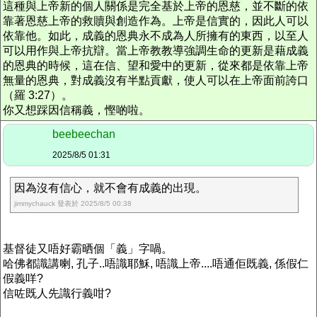
這種與上帝新的個人關係是完全基於上帝的恩慈，並不斷的依
靠著恩慈上帝的救贖與創造作為。上帝是信實的，因此人可以
依靠他。如此，成義的恩典永不成為人所擁有的東西，以至人
可以用作與上帝抗辯。當上帝教教導強調生命的更新是藉成義
的恩典的時候，這在信、望和愛中的更新，從來都是依靠上帝
無量的恩典，對成義沒有半點貢獻，使人可以在上帝面前誇口
（羅 3:27）。
你又想踩因信稱義，慳啲啦。
beebeechan
2025/8/5 01:31
因為沒有信心，就不會有成義的出現。
jimmychauck 發表於 2025/8/5 00:38
基督徒又唔好霸晒個「義」字喎。
哈佛都識講喇, 孔子..唔識耶穌, 唔識上帝....唔通佢既義, 係假仁
假義咩?
信咗既人先識行義咁?