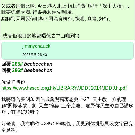
又或者用個比喻, 今日港人北上中山消費, 唔行「深中大橋」,,
咪要兜個大圈, 行多幾粒鐘先到囉。
點解到天國要信耶穌? 因為有橋行, 快啲, 直達, 好行。
(或者佢地目的地都唔係去中山嗰到?)
jimmychauck
2025/8/5 06:43
回覆
285#
beebeechan
回覆
286#
beebeechan
你做咩啫你。
https://www.hsscol.org.hk/LIBRARY/JDDJ2014/JDDJ.h.pdf
我將聯合聲明3. 因信成義與藉著恩典=>27 "天主教一方的理
解"照搬落黎，將"天主"換做"上帝之嘛。啲野你天主教自己講㗎
咋，有咩好駁呀？
好老實，我冇睇你 #285 286噏乜，我見到你挑戰果段文字已完
全足夠。