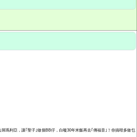
屌瑪利亞，讓｢聖子｣做個BB仔，白嘥30年米飯再去｢傳福音｣﹖你搞咁多做乜