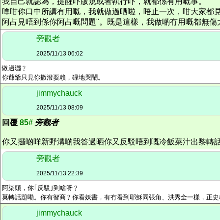
我自己就認為，提醒吓版規或者執行吓，就都係有用嘅事。
嗱咁你口中所講有用嘅，我就做過晒啦，唔止一次，咁大家都
阿占見唔到係你阿占嘅問題"。既是這樣，我做啲冇用嘅都無傷
旁觀者
2025/11/13 06:02
做過曬﹖
你爺爺只見你撒潑耍賴，碌地哭鬧。
jimmychauck
2025/11/13 08:09
回覆
85#
旁觀者
你又攞啲咩新野溝啲我答過晒你又反駁唔到嘅冷飯菜汁出黎轉
旁觀者
2025/11/13 22:39
阿柒頭，你｢反駁｣到啥呀﹖
莫轉話題嘞。你有智商﹖你看妖書，有冇看到耶穌同張角、洪秀全一樣，正史
jimmychauck