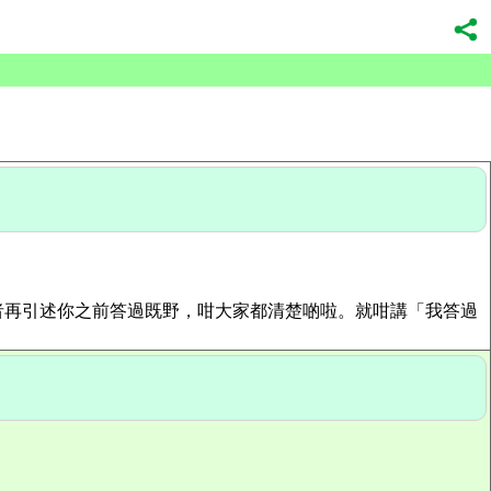
再引述你之前答過既野，咁大家都清楚啲啦。就咁講「我答過