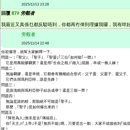
2025/11/13 23:28
回覆
87#
旁觀者
我最近又真係乜都反駁唔到，你都再冇俾到理據我囉，我有咩
旁觀者
2025/11/14 22:48
你若懂理，就幫大家解釋一下。
問題一︰｢聖父｣、｢聖子｣、｢聖靈｣｢三位｢如何能｢一體｣﹖
它是用萬能膠黐實﹖還是用｢生命之根｣｢鐘入｣屁眼，串成一條人鍊﹖
問題二︰
無論黐膠，還是串燒，它都會有幾種組合形式︰父子靈、父靈子、靈父子、
它們去屌瑪利亞時，誰是先鋒﹖
問題三︰
是誰洩精與瑪利亞卵子結合成孕﹖還是三個一齊﹖
問題四︰
無論是誰的精，那胎絕不可能是｢聖子｣。
那麼，｢聖子｣是如何爆出來的﹖
問題五︰
｢降世為人｣無非是去｢傳福音｣。
你｢天主｣/｢上帝｣不是｢無所不能｣嗎，只要意念一動，大家不就接收到｢福
呀﹖