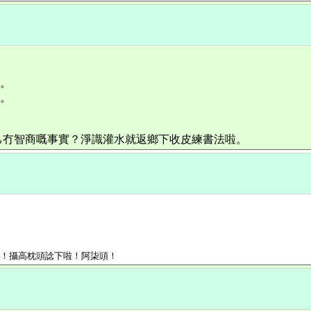
料。
料。
己冇智商嘅事實？淨識灌水就返鄉下收皮練書法啦。
一！攝高枕頭諗下啦！阿柒頭！