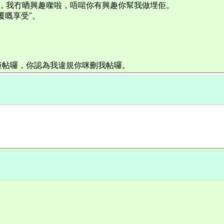
啦，我冇晒興趣㗎啦，唔啱你有興趣你幫我做埋佢。
覆嘅享受"。
佢帖囉，你認為我違規你咪刪我帖囉。