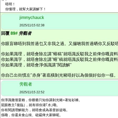
唔明！
你懂理，就幫大家講解下！
jimmychauck
2025/11/15 02:38
回覆
89#
旁觀者
你眼盲睇唔到我答過乜又非我之過。又攞啲我答過晒你又反駁
你如果識理，就唔會除左講"蟮稿"就唔識反駁我之前俾你嘅資
你如果識字，就唔會除左講"蟮"稿就唔識反駁我之前俾你嘅資
你如果識理，就唔會淨係識講"閱讀解"
你自己出街慣左"赤身"著底橫剝光豬唔好以為個個好似你一樣。
旁觀者
2025/11/15 22:52
你淨識撒潑耍賴，你爺爺只知你講剝光豬=著短衫褲。
屁眼教主｢復臨｣，就有得你灌｢水｣嘞。
你有閱讀理解能力，就唔會成為基督妖徒咯。
係嘞，你還未食山埃、砒礵俾大家睇呢。