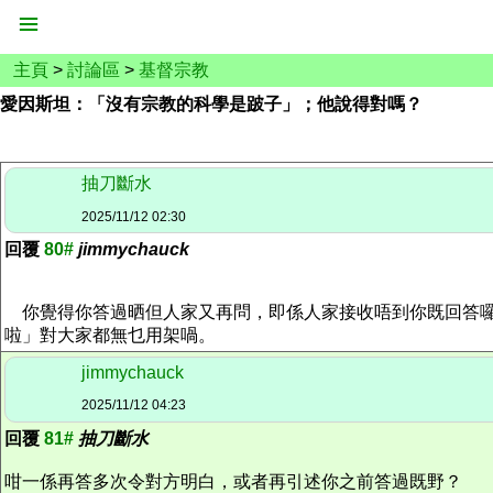
主頁
>
討論區
>
基督宗教
愛因斯坦：「沒有宗教的科學是跛子」；他說得對嗎？
抽刀斷水
2025/11/12 02:30
回覆
80#
jimmychauck
你覺得你答過晒但人家又再問，即係人家接收唔到你既回答囉
啦」對大家都無乜用架喎。
jimmychauck
2025/11/12 04:23
回覆
81#
抽刀斷水
咁一係再答多次令對方明白，或者再引述你之前答過既野？