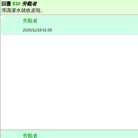
回覆
93#
旁觀者
淨識灌水就收皮啦。
旁觀者
2025/11/18 01:05
旁觀者