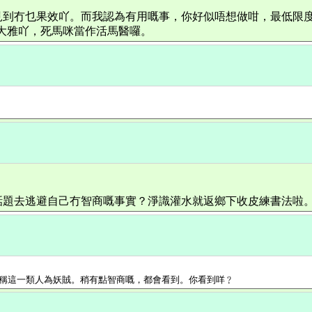
見到冇乜果效吖。而我認為有用嘅事，你好似唔想做咁，最低限度
大雅吖，死馬咪當作活馬醫囉。
話題去逃避自己冇智商嘅事實？淨識灌水就返鄉下收皮練書法啦
稱這一類人為妖賊。稍有點智商嘅，都會看到。你看到咩﹖