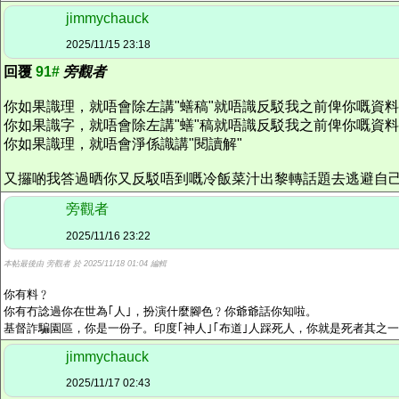
jimmychauck
2025/11/15 23:18
回覆
91#
旁觀者
你如果識理，就唔會除左講"蟮稿"就唔識反駁我之前俾你嘅資
你如果識字，就唔會除左講"蟮"稿就唔識反駁我之前俾你嘅資
你如果識理，就唔會淨係識講"閱讀解"
又攞啲我答過晒你又反駁唔到嘅冷飯菜汁出黎轉話題去逃避自
旁觀者
2025/11/16 23:22
本帖最後由 旁觀者 於 2025/11/18 01:04 編輯
你有料﹖
你有冇諗過你在世為｢人｣，扮演什麼腳色﹖你爺爺話你知啦。
基督詐騙園區，你是一份子。印度｢神人｣｢布道｣人踩死人，你就是死者其之
jimmychauck
2025/11/17 02:43