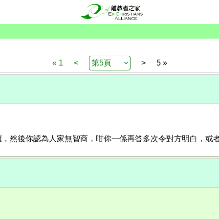
« 1
<
>
5 »
，然後你認為人家無智商，咁你一係再答多次令對方明白，或者