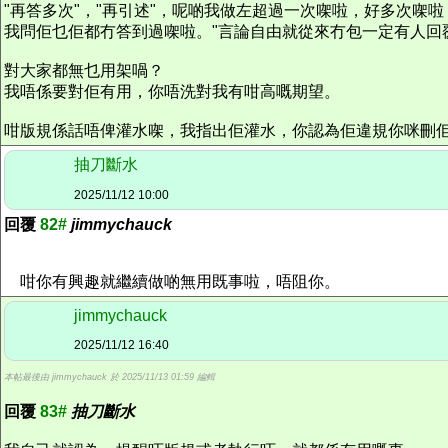
"再答多次"，"再引述"，呢啲我做左超過一次㗎啦，好多次㗎
我問佢乜佢都冇答到過㗎啦。"言論自由就從來冇包一定有人回
對大家都無乜用架喎？
我唔係要對佢有用，你唔洗對我有咁高嘅期望。
咁版規係話唔俾灌水㗎，我指出佢灌水，你認為佢違規你咪刪
抽刀斷水
2025/11/12 10:00
回覆
82#
jimmychauck
咁你有興趣就繼續做啲無用既事啦，唔阻你。
jimmychauck
2025/11/12 16:40
本帖最後由 jimmychauck 於 2025/11/13 01:59 編輯
回覆
83#
抽刀斷水