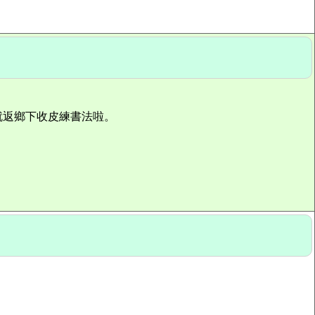
就返鄉下收皮練書法啦。