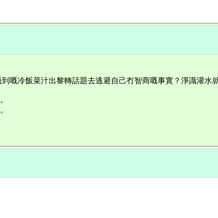
唔到嘅冷飯菜汁出黎轉話題去逃避自己冇智商嘅事實？淨識灌水
料。
料。