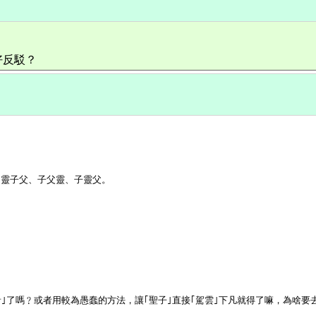
好反駁？
靈子父、子父靈、子靈父。
音｣了嗎﹖或者用較為愚蠢的方法，讓｢聖子｣直接｢駕雲｣下凡就得了嘛，為啥要去