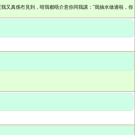
我又真係冇見到，咁我都唔介意你同我講："我抽水做過啦，你
。