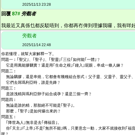
2025/11/13 23:28
回覆
87#
旁觀者
我最近又真係乜都反駁唔到，你都再冇俾到理據我囉，我有咩
旁觀者
2025/11/14 22:48
你若懂理，就幫大家解釋一下。
問題一︰｢聖父｣、｢聖子｣、｢聖靈｣｢三位｢如何能｢一體｣﹖
它是用萬能膠黐實﹖還是用｢生命之根｣｢鐘入｣屁眼，串成一條人鍊﹖
問題二︰
無論黐膠，還是串燒，它都會有幾種組合形式︰父子靈、父靈子、靈父子、
它們去屌瑪利亞時，誰是先鋒﹖
問題三︰
是誰洩精與瑪利亞卵子結合成孕﹖還是三個一齊﹖
問題四︰
無論是誰的精，那胎絕不可能是｢聖子｣。
那麼，｢聖子｣是如何爆出來的﹖
問題五︰
｢降世為人｣無非是去｢傳福音｣。
你｢天主｣/｢上帝｣不是｢無所不能｣嗎，只要意念一動，大家不就接收到｢福
呀﹖