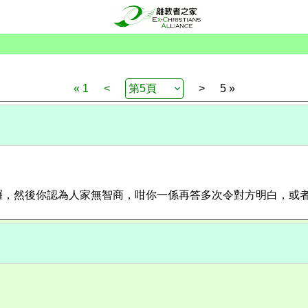
« 1
<
>
5 »
，然後你認為人家無智商，咁你一係再答多次令對方明白，或者