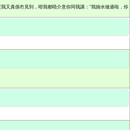
我又真係冇見到，咁我都唔介意你同我講："我抽水做過啦，你
。