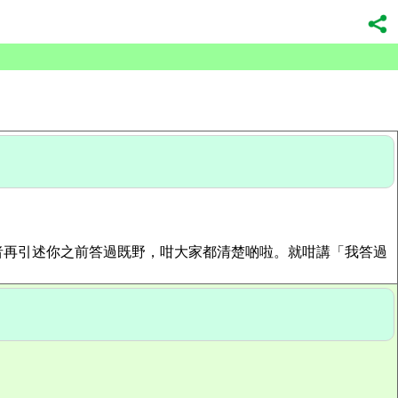
再引述你之前答過既野，咁大家都清楚啲啦。就咁講「我答過