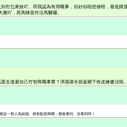
見到冇乜果效吖。而我認為有用嘅事，你好似唔想做咁，最低限度
大雅吖，死馬咪當作活馬醫囉。
話題去逃避自己冇智商嘅事實？淨識灌水就返鄉下收皮練書法啦
稱這一類人為妖賊。稍有點智商嘅，都會看到。你看到咩﹖