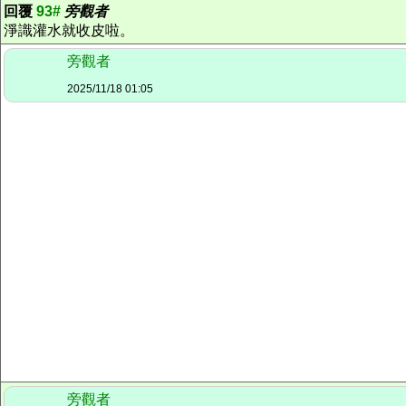
回覆
93#
旁觀者
淨識灌水就收皮啦。
旁觀者
2025/11/18 01:05
旁觀者