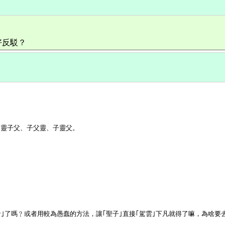
好反駁？
靈子父、子父靈、子靈父。
音｣了嗎﹖或者用較為愚蠢的方法，讓｢聖子｣直接｢駕雲｣下凡就得了嘛，為啥要去