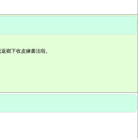
就返鄉下收皮練書法啦。