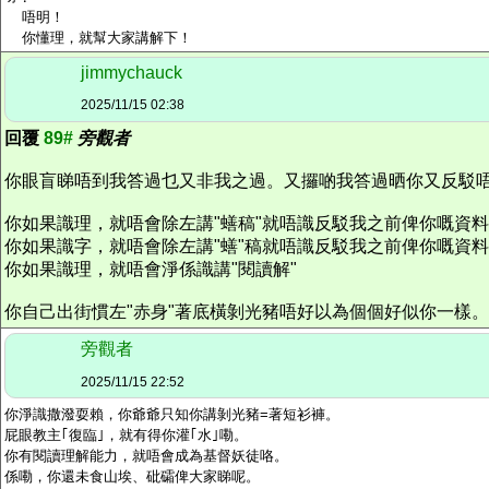
唔明！
你懂理，就幫大家講解下！
jimmychauck
2025/11/15 02:38
回覆
89#
旁觀者
你眼盲睇唔到我答過乜又非我之過。又攞啲我答過晒你又反駁
你如果識理，就唔會除左講"蟮稿"就唔識反駁我之前俾你嘅資
你如果識字，就唔會除左講"蟮"稿就唔識反駁我之前俾你嘅資
你如果識理，就唔會淨係識講"閱讀解"
你自己出街慣左"赤身"著底橫剝光豬唔好以為個個好似你一樣。
旁觀者
2025/11/15 22:52
你淨識撒潑耍賴，你爺爺只知你講剝光豬=著短衫褲。
屁眼教主｢復臨｣，就有得你灌｢水｣嘞。
你有閱讀理解能力，就唔會成為基督妖徒咯。
係嘞，你還未食山埃、砒礵俾大家睇呢。