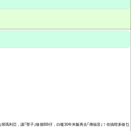
屌瑪利亞，讓｢聖子｣做個BB仔，白嘥30年米飯再去｢傳福音｣﹖你搞咁多做乜