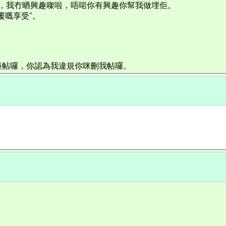
啦，我冇晒興趣㗎啦，唔啱你有興趣你幫我做埋佢。
覆嘅享受"。
佢帖囉，你認為我違規你咪刪我帖囉。