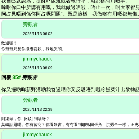
我自己就認為，提醒吓版規或者執行吓，就都係有用嘅事。
嗱咁你口中所講有用嘅，我就做過晒啦，唔止一次，咁大家都
阿占見唔到係你阿占嘅問題"。既是這樣，我做啲冇用嘅都無傷
旁觀者
2025/11/13 06:02
做過曬﹖
你爺爺只見你撒潑耍賴，碌地哭鬧。
jimmychauck
2025/11/13 08:09
回覆
85#
旁觀者
你又攞啲咩新野溝啲我答過晒你又反駁唔到嘅冷飯菜汁出黎轉
旁觀者
2025/11/13 22:39
阿柒頭，你｢反駁｣到啥呀﹖
莫轉話題嘞。你有智商﹖你看妖書，有冇看到耶穌同張角、洪秀全一樣，正史
jimmychauck