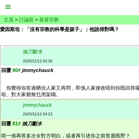
主頁
>
討論區
>
基督宗教
愛因斯坦：「沒有宗教的科學是跛子」；他說得對嗎？
抽刀斷水
2025/11/12 02:30
回覆
80#
jimmychauck
你覺得你答過晒但人家又再問，即係人家接收唔到你既回答囉
啦」對大家都無乜用架喎。
jimmychauck
2025/11/12 04:23
回覆
81#
抽刀斷水
咁一係再答多次令對方明白，或者再引述你之前答過既野？