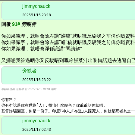
jimmychauck
2025/11/15 23:18
回覆
91#
旁觀者
你如果識理，就唔會除左講"蟮稿"就唔識反駁我之前俾你嘅資
你如果識字，就唔會除左講"蟮"稿就唔識反駁我之前俾你嘅資
你如果識理，就唔會淨係識講"閱讀解"
又攞啲我答過晒你又反駁唔到嘅冷飯菜汁出黎轉話題去逃避自
旁觀者
2025/11/16 23:22
本帖最後由 旁觀者 於 2025/11/18 01:04 編輯
你有料﹖
你有冇諗過你在世為｢人｣，扮演什麼腳色﹖你爺爺話你知啦。
基督詐騙園區，你是一份子。印度｢神人｣｢布道｣人踩死人，你就是死者其之
jimmychauck
2025/11/17 02:43