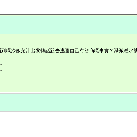
唔到嘅冷飯菜汁出黎轉話題去逃避自己冇智商嘅事實？淨識灌水
料。
料。