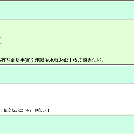
料。
料。
己冇智商嘅事實？淨識灌水就返鄉下收皮練書法啦。
一！攝高枕頭諗下啦！阿柒頭！