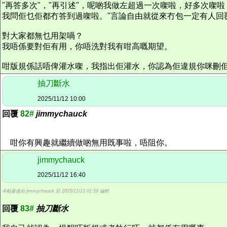
"再答多次"，"再引述"，呢啲我做左超過一次㗎啦，好多次㗎
我問佢乜佢都冇答到過㗎啦。"言論自由就從來冇包一定有人回
對大家都無乜用架喎？
我唔係要對佢有用，你唔洗對我有咁高嘅期望。
咁版規係話唔俾灌水㗎，我指出佢灌水，你認為佢違規你咪刪
抽刀斷水
2025/11/12 10:00
回覆
82#
jimmychauck
咁你有興趣就繼續做啲無用既事啦，唔阻你。
jimmychauck
2025/11/12 16:40
本帖最後由 jimmychauck 於 2025/11/13 01:59 編輯
回覆
83#
抽刀斷水