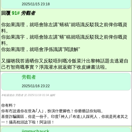
2025/11/15 23:18
回覆
91#
旁觀者
你如果識理，就唔會除左講"蟮稿"就唔識反駁我之前俾你嘅資
料。
你如果識字，就唔會除左講"蟮"稿就唔識反駁我之前俾你嘅資
料。
你如果識理，就唔會淨係識講"閱讀解"
又攞啲我答過晒你又反駁唔到嘅冷飯菜汁出黎轉話題去逃避自
己冇智商嘅事實？淨識灌水就返鄉下收皮練書法啦。
旁觀者
2025/11/16 23:22
本帖最後由 旁觀者 於 2025/11/18 01:04 編輯
你有料﹖
你有冇諗過你在世為｢人｣，扮演什麼腳色﹖你爺爺話你知啦。
基督詐騙園區，你是一份子。印度｢神人｣｢布道｣人踩死人，你就是死者其之
一！攝高枕頭諗下啦！阿柒頭！
jimmychauck