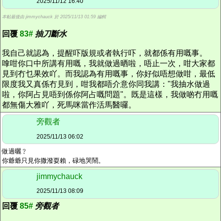
2025/11/12 16:40
本帖最後由 jimmychauck 於 2025/11/13 01:59 編輯
回覆
83#
抽刀斷水
我自己就認為，提醒吓版規或者執行吓，就都係有用嘅事。
嗱咁你口中所講有用嘅，我就做過晒啦，唔止一次，咁大家都
見到冇乜果效吖。而我認為有用嘅事，你好似唔想做咁，最低
限度我又真係冇見到，咁我都唔介意你同我講："我抽水做過
啦，你阿占見唔到係你阿占嘅問題"。既是這樣，我做啲冇用嘅
都無傷大雅吖，死馬咪當作活馬醫囉。
旁觀者
2025/11/13 06:02
做過曬﹖
你爺爺只見你撒潑耍賴，碌地哭鬧。
jimmychauck
2025/11/13 08:09
回覆
85#
旁觀者