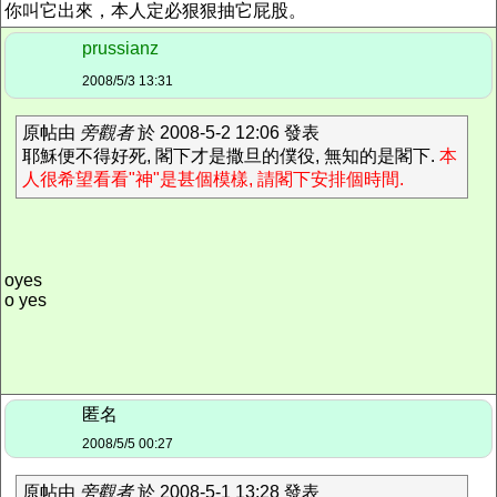
你叫它出來，本人定必狠狠抽它屁股。
prussianz
2008/5/3 13:31
原帖由
旁觀者
於 2008-5-2 12:06 發表
耶穌便不得好死, 閣下才是撒旦的僕役, 無知的是閣下.
本
人很希望看看"神"是甚個模樣, 請閣下安排個時間.
oyes
o yes
匿名
2008/5/5 00:27
原帖由
旁觀者
於 2008-5-1 13:28 發表