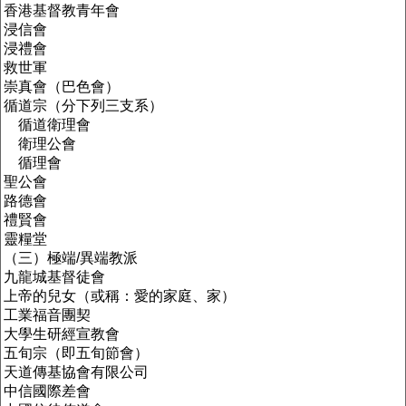
香港基督教青年會
浸信會
浸禮會
救世軍
崇真會（巴色會）
循道宗（分下列三支系）
循道衛理會
衛理公會
循理會
聖公會
路德會
禮賢會
靈糧堂
（三）極端/異端教派
九龍城基督徒會
上帝
的兒女（或稱：愛的家庭、家）
工業福音
團契
大學生研經宣教會
五旬宗（即五旬節會）
天道傳基協會有限公司
中信國際差會