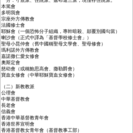
分：守規派、住院派、嘉布遣三派，現僅存住院派。
本篤會
多明我會
宗座外方傳教會
法國修士會
耶穌
會
（一個恐怖分子組織，專幹暗殺、顛覆別國勾當）
喇沙會（正式中譯為「基督學校修士會」）
聖母小昆仲會（舊中國稱聖母文學會、聖母修會）
瑪利諾外方傳教會
嘉諾撒仁愛女修會
奧斯定會
慈幼會（或稱鮑思高會、撒勒爵會）
寶血女修會（中華耶穌寶血女修會）
（二）新教教派
公理會
中華基督
教會
長老會
信義會
香港中華基督教
青年
會
香港世界宣明會
香港基督教女青年會（基督教事工部）