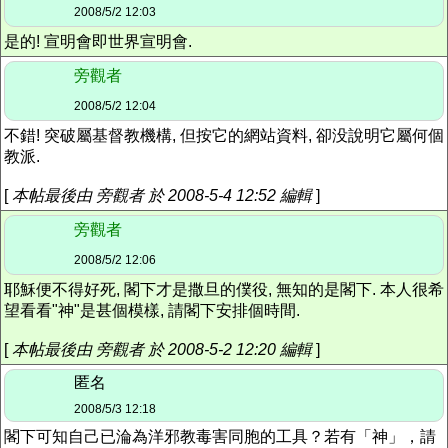
2008/5/2 12:03
是的! 宣明會即世界宣明會.
旁觀者
2008/5/2 12:04
不錯! 突破屬基督教機構, 但按它的網站資料, 卻没說明它屬何個
教派.
[
本帖最後由 旁觀者 於 2008-5-4 12:52 編輯
]
旁觀者
2008/5/2 12:06
耶穌便不得好死, 閣下才是撒旦的僕役, 無知的是閣下. 本人很希
望看看"神"是甚個模樣, 請閣下安排個時間.
[
本帖最後由 旁觀者 於 2008-5-2 12:20 編輯
]
匿名
2008/5/3 12:18
閣下可知自己已淪為洋邪教毒害同胞的工具？若有「神」，請