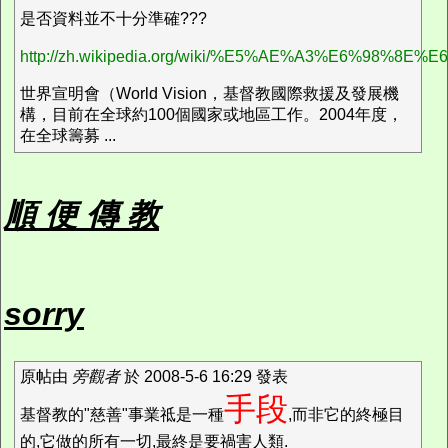
是否資料並不十分準確???
http://zh.wikipedia.org/wiki/%E5%AE%A3%E6%98%8E%
世界宣明會（World Vision，基督教國際救援及發展機
構，目前在全球約100個國家或地區工作。2004年度，
在全球籌募 ...
順 便 傳 教
sorry
原帖由
旁觀者
於 2008-5-6 16:29 發表
手段
基督教的"慈善"事業祗是一種
,而非它的終極目
的,它做的所有一切,最終是要禍害人類.