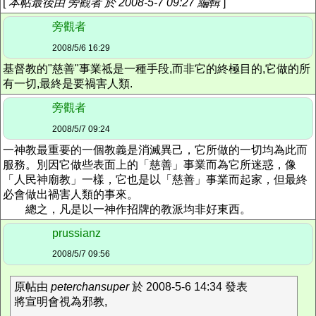
[
本帖最後由 旁觀者 於 2008-5-7 09:27 編輯
]
旁觀者
2008/5/6 16:29
基督教的"慈善"事業祗是一種手段,而非它的終極目的,它做的所
有一切,最終是要禍害人類.
旁觀者
2008/5/7 09:24
一神教最重要的一個教義是消滅異己，它所做的一切均為此而
服務。別因它做些表面上的「慈善」事業而為它所迷惑，像
「人民神廟教」一樣，它也是以「慈善」事業而起家，但最終
必會做出禍害人類的事來。
總之，凡是以一神作招牌的教派均非好東西。
prussianz
2008/5/7 09:56
原帖由
peterchansuper
於 2008-5-6 14:34 發表
將宣明會視為邪教,