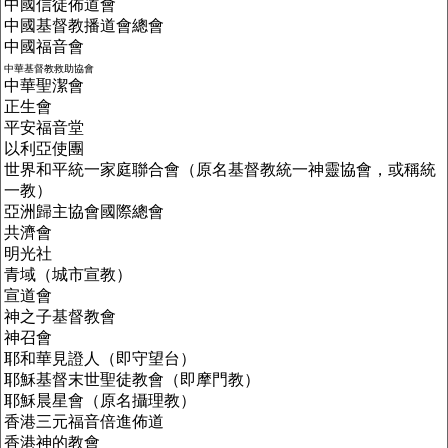
中國
信徒佈道會
中國基督教播道會總會
中國福音會
中華基督教救助協會
中華聖潔會
正生會
平安福音堂
以利亞使團
世界和平統一家庭聯合會（原名基督教統一神靈協會，或稱統
一教）
亞洲歸主協會國際總會
共濟會
明光社
青域（城市宣教）
宣道會
神之子基督教會
神召會
耶和華見證人（即守望台）
耶穌基督末世聖徒教會（即摩門教）
耶穌晨星會（原名攝理教）
香港三元福音倍進佈道
香港神的教會