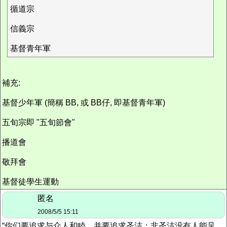
循道宗
信義宗
基督青年軍
補充:
基督少年軍 (簡稱 BB, 或 BB仔, 即基督青年軍)
五旬宗即 "五旬節會"
播道會
敬拜會
基督徒學生運動
匿名
2008/5/5 15:11
“你们要追求与众人和睦，并要追求圣洁；非圣洁没有人能见