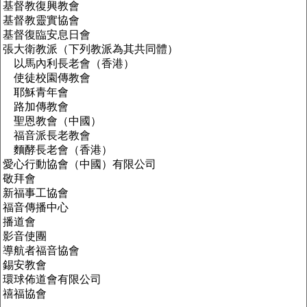
基督教復興教會
基督教靈實協會
基督復臨安息日會
張大衛教派（下列教派為其共同體）
以馬內利長老會（香港）
使徒校園傳教會
耶穌青年會
路加傳教會
聖恩教會（中國）
福音派長老教會
麵酵長老會（香港）
愛心行動協會（中國）有限公司
敬拜會
新福事工協會
福音傳播中心
播道會
影音使團
導航者福音協會
錫安教會
環球佈道會有限公司
禧福協會