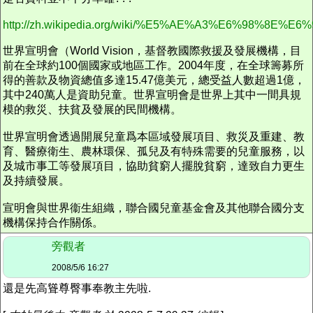
http://zh.wikipedia.org/wiki/%E5%AE%A3%E6%98%8E%E6
世界宣明會（World Vision，基督教國際救援及發展機構，目
前在全球約100個國家或地區工作。2004年度，在全球籌募所
得的善款及物資總值多達15.47億美元，總受益人數超過1億，
其中240萬人是資助兒童。世界宣明會是世界上其中一間具規
模的救災、扶貧及發展的民間機構。
世界宣明會透過開展兒童爲本區域發展項目、救災及重建、教
育、醫療衛生、農林環保、孤兒及有特殊需要的兒童服務，以
及城市事工等發展項目，協助貧窮人擺脫貧窮，達致自力更生
及持續發展。
宣明會與世界衞生組織，聯合國兒童基金會及其他聯合國分支
機構保持合作關係。
旁觀者
2008/5/6 16:27
還是先高聳尊臀事奉教主先啦.