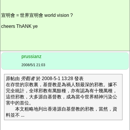
宣明會 =
世界
宣明會 world vision ?
cheers ThANK ye
prussianz
2008/5/1 21:03
原帖由
旁觀者
於 2008-5-1 13:28 發表
在存世的宗教裏，基督教是為禍人類最深的邪教。據不
完全統計，全球邪教有萬餘種，亦有認為有十幾萬種，
這些邪教，大多源自基督教，成為當今世界精神污染公
害中的首位。
本文粗略地列出香港源自基督教的邪教，當然，資
料並不 ...