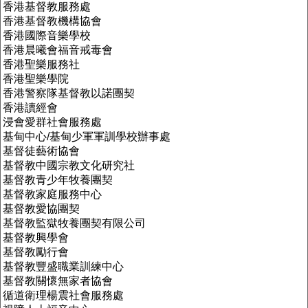
香港基督教服務處
香港基督教機構協會
香港國際音樂學校
香港晨曦會福音戒毒會
香港聖樂服務社
香港聖樂學院
香港警察隊基督教以諾團契
香港讀經會
浸會愛群社會服務處
基甸中心
/
基甸少軍軍訓學校辦事處
基督徒藝術協會
基督教中國宗教文化研究社
基督教青少年牧養團契
基督教家庭服務中心
基督教愛協團契
基督教監獄牧養團契有限公司
基督教興學會
基督教勵行會
基督教豐盛職業訓練中心
基督教關懷無家者協會
循道衛理楊震社會服務處