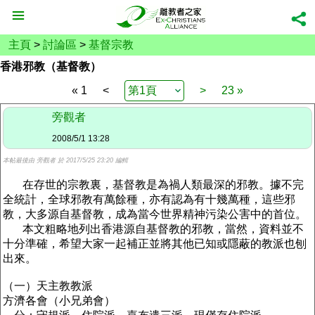
主頁
>
討論區
>
基督宗教
香港邪教（基督教）
« 1
<
>
23 »
旁觀者
2008/5/1 13:28
本帖最後由 旁觀者 於 2017/5/25 23:20 編輯
在存世的
宗教
裏，
基督教
是為禍人類最深的邪教。據不完
全統計，全球邪教有萬餘種，亦有認為有十幾萬種，這些邪
教，大多源自
基督
教，成為當今世界精神污染公害中的首位。
本文粗略地列出香港源自基督教的邪教，當然，資料並不
十分準確，希望大家一起補正並將其他已知或隱蔽的教派也刨
出來。
（一）
天主教
教派
方濟各會（小兄弟會）