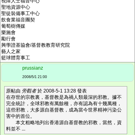
視障人士福音中心
聖地資源中心
聖徒裝備事工中心
飲食業福音團契
葡萄樹傳媒
樂施會
勵行會
興學證基協會
/
基督教教育研究院
藝人之家
籃球體育事工
prussianz
2008/5/1 21:00
原帖由
旁觀者
於 2008-5-1 13:28 發表
在存世的宗教裏，基督教是為禍人類最深的邪教。據不
完全統計，全球邪教有萬餘種，亦有認為有十幾萬種，
這些邪教，大多源自基督教，成為當今世界精神污染公
害中的首位。
本文粗略地列出香港源自基督教的邪教，當然，資
料並不 ...