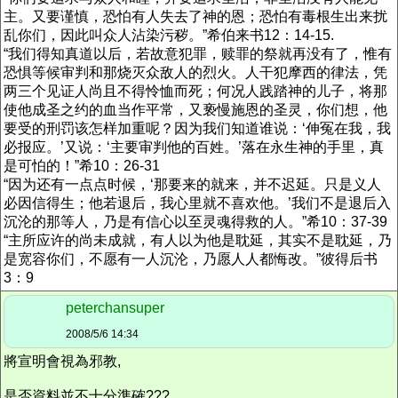
主。又要谨慎，恐怕有人失去了神的恩；恐怕有毒根生出来扰
乱你们，因此叫众人沾染污秽。”希伯来书12：14-15.
“我们得知真道以后，若故意犯罪，赎罪的祭就再没有了，惟有
恐惧等候审判和那烧灭众敌人的烈火。人干犯摩西的律法，凭
两三个见证人尚且不得怜恤而死；何况人践踏神的儿子，将那
使他成圣之约的血当作平常，又亵慢施恩的圣灵，你们想，他
要受的刑罚该怎样加重呢？因为我们知道谁说：‘伸冤在我，我
必报应。’又说：‘主要审判他的百姓。’落在永生神的手里，真
是可怕的！”希10：26-31
“因为还有一点点时候，‘那要来的就来，并不迟延。只是义人
必因信得生；他若退后，我心里就不喜欢他。’我们不是退后入
沉沦的那等人，乃是有信心以至灵魂得救的人。”希10：37-39
“主所应许的尚未成就，有人以为他是耽延，其实不是耽延，乃
是宽容你们，不愿有一人沉沦，乃愿人人都悔改。”彼得后书
3：9
peterchansuper
2008/5/6 14:34
將宣明會視為邪教,
是否資料並不十分準確???